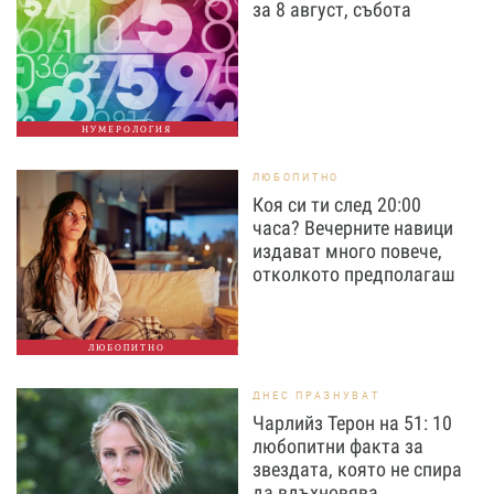
за 8 август, събота
НУМЕРОЛОГИЯ
ЛЮБОПИТНО
Коя си ти след 20:00
часа? Вечерните навици
издават много повече,
отколкото предполагаш
ЛЮБОПИТНО
ДНЕС ПРАЗНУВАТ
Чарлийз Терон на 51: 10
любопитни факта за
звездата, която не спира
да вдъхновява