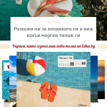
ТЕСТОВЕ
Разкажи ни за почивката си и виж
какъв морски типаж си
Украси, като изтеглиш нова тема на Edna.bg
Оферти
СВОБОДНО ВРЕМЕ
9 неща, които състаряват
жената след 35 години –
без дори да ги осъзнава