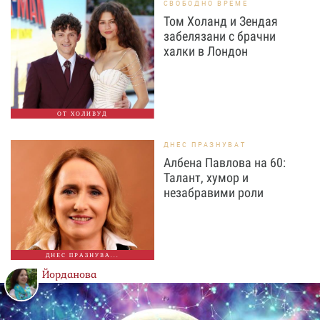
СВОБОДНО ВРЕМЕ
Том Холанд и Зендая
забелязани с брачни
халки в Лондон
ОТ ХОЛИВУД
ДНЕС ПРАЗНУВАТ
Албена Павлова на 60:
Талант, хумор и
незабравими роли
ДНЕС ПРАЗНУВА...
Йорданова