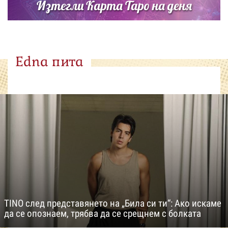
Изтегли Карта Таро на деня
Edna пита
TINO след представянето на „Била си ти“: Ако искаме
да се опознаем, трябва да се срещнем с болката