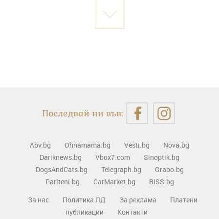
Последвай ни във:
Abv.bg
Ohnamama.bg
Vesti.bg
Nova.bg
Dariknews.bg
Vbox7.com
Sinoptik.bg
DogsAndCats.bg
Telegraph.bg
Grabo.bg
Pariteni.bg
CarMarket.bg
BISS.bg
За нас
Политика ЛД
За реклама
Платени
публикации
Контакти