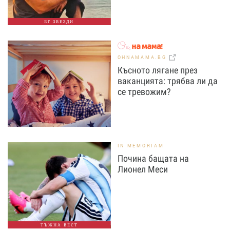
БГ ЗВЕЗДИ
OHNAMAMA.BG
Късното лягане през
ваканцията: трябва ли да
се тревожим?
IN MEMORIAM
Почина бащата на
Лионел Меси
ТЪЖНА ВЕСТ