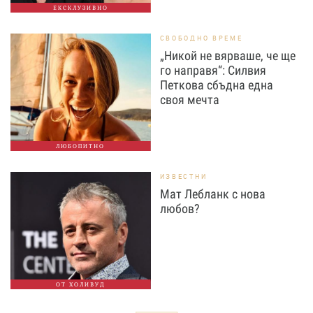
ЕКСКЛУЗИВНО
СВОБОДНО ВРЕМЕ
„Никой не вярваше, че ще
го направя“: Силвия
Петкова сбъдна една
своя мечта
ЛЮБОПИТНО
ИЗВЕСТНИ
Мат Лебланк с нова
любов?
ОТ ХОЛИВУД