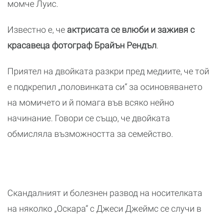
момче Луис.
Известно е, че
актрисата се влюби и заживя с
красавеца фотограф Брайън Рендъл
.
Приятел на двойката разкри пред медиите, че той
е подкрепил „половинката си“ за осиновяването
на момичето и й помага във всяко нейно
начинание. Говори се също, че двойката
обмисляла възможността за семейство.
Скандалният и болезнен развод на носителката
на няколко „Оскара“ с Джеси Джеймс се случи в