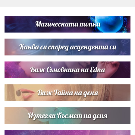
Дневен хороскоп за 6 август, четвъртък
Магическата топка
Списъкът е ясен: Джей Ло и Риана във ВИП гостите на
сватбата на Роналдо
Каква си според асцендента си
Виж Съновника на Edna
Виж Тайна на деня
Изтегли Късмет на деня