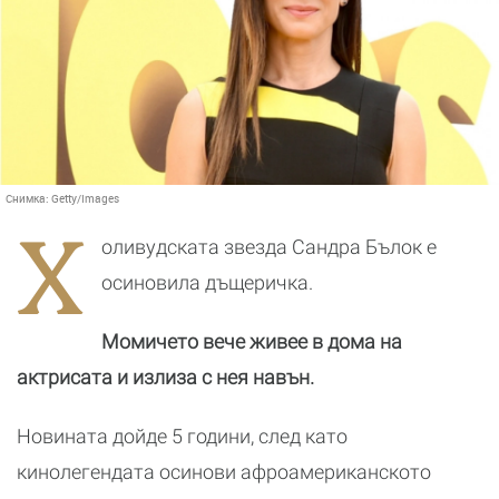
Снимка:
Getty/Images
Х
оливудската звезда Сандра Бълок е
осиновила дъщеричка.
Момичето вече живее в дома на
актрисата и излиза с нея навън.
Новината дойде 5 години, след като
кинолегендата осинови афроамериканското