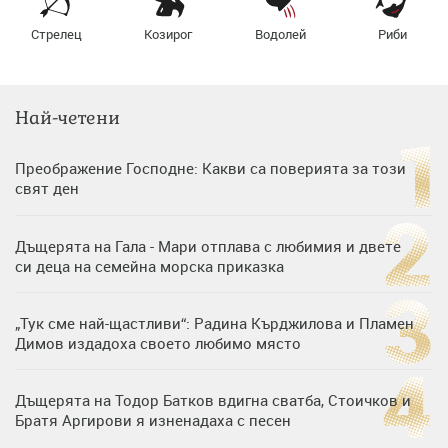
Стрелец
Козирог
Водолей
Риби
Най-четени
Преображение Господне: Какви са поверията за този
свят ден
Дъщерята на Гала - Мари отплава с любимия и двете
си деца на семейна морска приказка
„Тук сме най-щастливи“: Радина Кърджилова и Пламен
Димов издадоха своето любимо място
Дъщерята на Тодор Батков вдигна сватба, Стоичков и
Братя Аргирови я изненадаха с песен