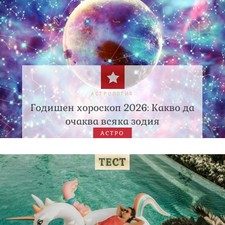
АСТРОЛОГИЯ
Годишен хороскоп 2026: Какво да
очаква всяка зодия
АСТРО