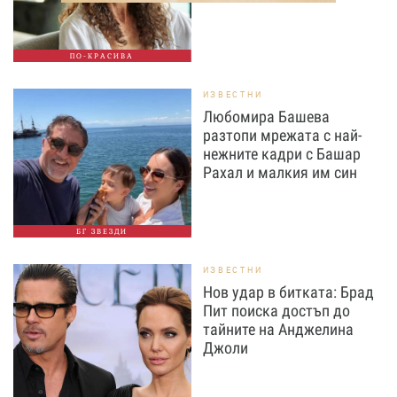
ПО-КРАСИВА
ИЗВЕСТНИ
Любомира Башева
разтопи мрежата с най-
нежните кадри с Башар
Рахал и малкия им син
БГ ЗВЕЗДИ
ИЗВЕСТНИ
Нов удар в битката: Брад
Пит поиска достъп до
тайните на Анджелина
Джоли