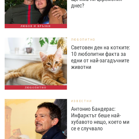
днес?
ЛЮБОВ И ВРЪЗКИ
ЛЮБОПИТНО
Световен ден на котките:
10 любопитни факта за
едни от най-загадъчните
животни
ЛЮБОПИТНО
ИЗВЕСТНИ
Антонио Бандерас:
Инфарктът беше най-
хубавото нещо, което ми
се е случвало