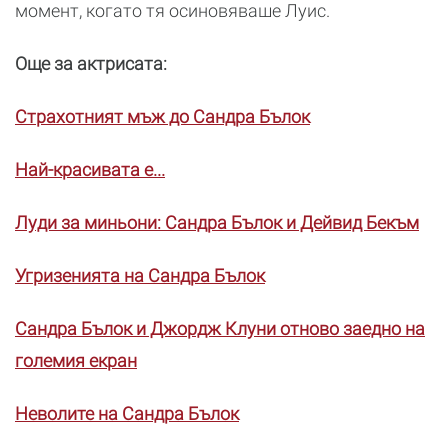
момент, когато тя осиновяваше Луис.
Още за актрисата:
Страхотният мъж до Сандра Бълок
Най-красивата е...
Луди за миньони: Сандра Бълок и Дейвид Бекъм
Угризенията на Сандра Бълок
Сандра Бълок и Джордж Клуни отново заедно на
големия екран
Неволите на Сандра Бълок