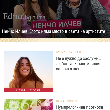
Ненчо Илчев: Егото няма място в света на артистите
ОТ МЕН ЗА МЕН
Не е нужно да заслужиш
любовта: 8 напомняния
за всяка жена
ЛЮБОВ И ВРЪЗКИ
НУМЕРОЛОГИЯ
Нумерологична прогноза