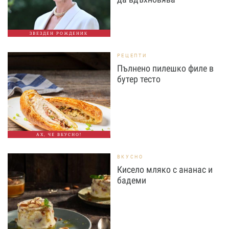
ЗВЕЗДЕН РОЖДЕНИК
РЕЦЕПТИ
Пълнено пилешко филе в
бутер тесто
АХ, ЧЕ ВКУСНО!
ВКУСНО
Кисело мляко с ананас и
бадеми