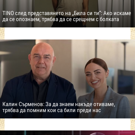
TINO след представянето на „Била си ти“: Ако искаме
да се опознаем, трябва да се срещнем с болката
Калин Сърменов: За да знаем накъде отиваме,
трябва да помним кои са били преди нас