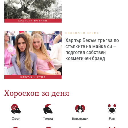
КРАЛСКИ НОВИНИ
СВОБОДНО ВРЕМЕ
Харпър Бекъм тръгва по
стъпките на майка си –
подготвя собствен
козметичен бранд
БЛЯСЪК И СТИЛ
Хороскоп за деня
Овен
Телец
Близнаци
Рак