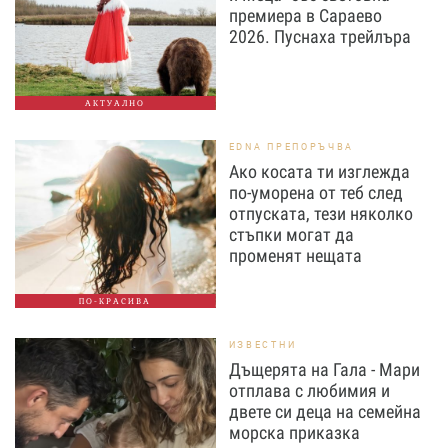
премиера в Сараево
2026. Пуснаха трейлъра
АКТУАЛНО
EDNA ПРЕПОРЪЧВА
Ако косата ти изглежда
по-уморена от теб след
отпуската, тези няколко
стъпки могат да
променят нещата
ПО-КРАСИВА
ИЗВЕСТНИ
Дъщерята на Гала - Мари
отплава с любимия и
двете си деца на семейна
морска приказка