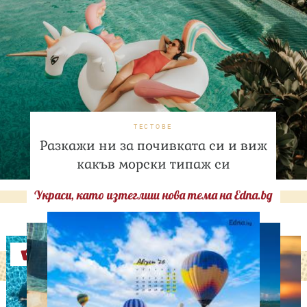
ТЕСТОВЕ
Разкажи ни за почивката си и виж
какъв морски типаж си
Украси, като изтеглиш нова тема на Edna.bg
Оферти