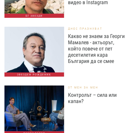
видео в Instagram
БГ ЗВЕЗДИ
ДНЕС ПРАЗНУВАТ
Какво не знаем за Георги
Мамалев - актьорът,
който повече от пет
десетилетия кара
България да се смее
ЗВЕЗДЕН РОЖДЕНИК
ОТ МЕН ЗА МЕН
Контролът – сила или
капан?