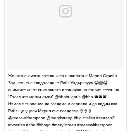
Жената с късата светла коса и очилата е Мерил Стрийп.
Зад нея, със сладоледа, е Рийз Уидърспуун 😱😱😱
снимките са от снимачната площадка на втория сезон на
“Големите малки лъжи” @hbobulgaria @hbo 📽📽📽
Нямаме търпение да гледаме и сериала и да видим как
Рийз ще уцели Мерил със сладолед 🍦🍦🍦
@reesewitherspoon @merylstreep #biglittlelies #season2
#tvseries #hbo #hbogo #merylstreep #reesewitherspoon