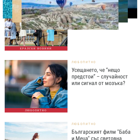
СВОБОДНО ВРЕМЕ
Ново бебе в кралското
семейство
КРАЛСКИ НОВИНИ
ЛЮБОПИТНО
Усещането, че “нещо
предстои” – случайност
или сигнал от мозъка?
ЛЮБОПИТНО
ЛЮБОПИТНО
Българският филм "Баба
и Меца" със световна