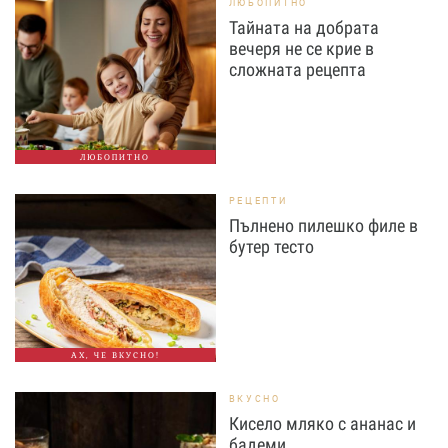
ЛЮБОПИТНО
Тайната на добрата
вечеря не се крие в
сложната рецепта
ЛЮБОПИТНО
РЕЦЕПТИ
Пълнено пилешко филе в
бутер тесто
АХ, ЧЕ ВКУСНО!
ВКУСНО
Кисело мляко с ананас и
бадеми