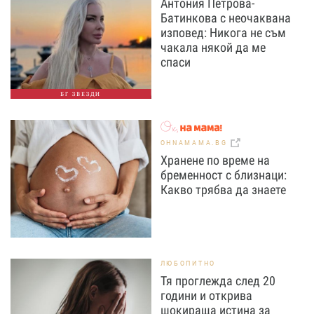
Антония Петрова-
Батинкова с неочаквана
изповед: Никога не съм
чакала някой да ме
спаси
БГ ЗВЕЗДИ
OHNAMAMA.BG
Хранене по време на
бременност с близнаци:
Какво трябва да знаете
ЛЮБОПИТНО
Тя проглежда след 20
години и открива
шокираща истина за