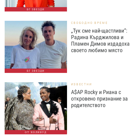
БГ ЗВЕЗДИ
СВОБОДНО ВРЕМЕ
„Тук сме най-щастливи“:
Радина Кърджилова и
Пламен Димов издадоха
своето любимо място
БГ ЗВЕЗДИ
ИЗВЕСТНИ
A$AP Rocky и Риана с
откровено признание за
родителството
ОТ ХОЛИВУД