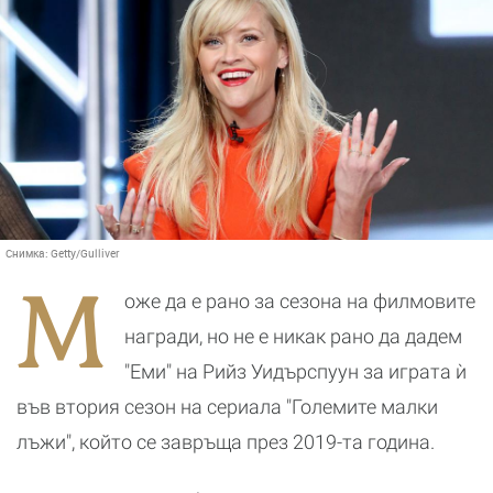
Снимка:
Getty/Gulliver
М
оже да е рано за сезона на филмовите
награди, но не е никак рано да дадем
"Еми" на Рийз Уидърспуун за играта ѝ
във втория сезон на сериала "Големите малки
лъжи", който се завръща през 2019-та година.