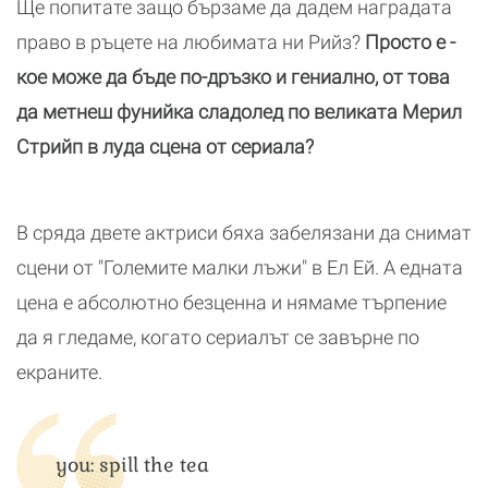
Ще попитате защо бързаме да дадем наградата
право в ръцете на любимата ни Рийз?
Просто е -
кое може да бъде по-дръзко и гениално, от това
да метнеш фунийка сладолед по великата Мерил
Стрийп в луда сцена от сериала?
В сряда двете актриси бяха забелязани да снимат
сцени от "Големите малки лъжи" в Ел Ей. А едната
цена е абсолютно безценна и нямаме търпение
да я гледаме, когато сериалът се завърне по
екраните.
you: spill the tea