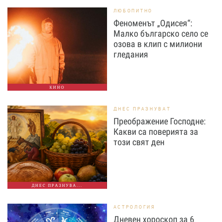
ЛЮБОПИТНО
Феноменът „Одисея“:
Малко българско село се
озова в клип с милиони
гледания
КИНО
ДНЕС ПРАЗНУВАТ
Преображение Господне:
Какви са поверията за
този свят ден
ДНЕС ПРАЗНУВА...
АСТРОЛОГИЯ
Дневен хороскоп за 6