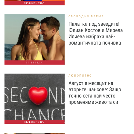
ЛЮБОПИТНО
СВОБОДНО ВРЕМЕ
Палатка под звездите!
Юлиан Костов и Мирела
Илиева избраха най-
романтичната почивка
БГ ЗВЕЗДИ
ЛЮБОПИТНО
Август е месецът на
вторите шансове: Защо
точно сега най-често
променяме живота си
ЛЮБОПИТНО