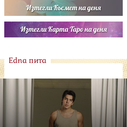
Изтегли Късмет на деня
Изтегли Карта Таро на деня
Edna пита