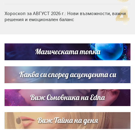
Хороскоп за АВГУСТ 2026 г.: Нови възможности, важни
решения и емоционален баланс
Дъщерята на Гала - Мари отплава с любимия и двете
си деца на семейна морска приказка
Магическата топка
Звездна ваканция в Майорка: Дженифър Анистън,
Кортни Кокс и Джим Къртис заедно на яхта
Каква си според асцендента си
Виж Съновника на Edna
Виж Тайна на деня