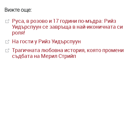
Вижте още:
Руса, в розово и 17 години по-мъдра: Рийз
Уидърспуун се завръща в най-иконичната си
роля!
На гости у Рийз Уидърспуун
Трагичната любовна история, която промени
съдбата на Мерил Стрийп