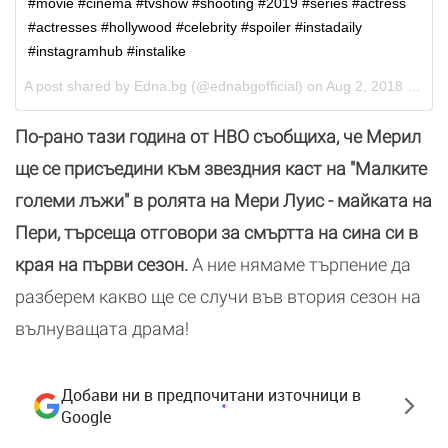
#movie #cinema #tvshow #shooting #2019 #series #actress
#actresses #hollywood #celebrity #spoiler #instadaily
#instagramhub #instalike
A post shared by
Edna.bg
(@ednabgofficial) on
Aug 2, 2018 at 11:42pm PDT
По-рано тази година от HBO съобщиха, че Мерил
ще се присъедини към звездния каст на "Малките
големи лъжи" в ролята на Мери Луис - майката на
Пери, търсеща отговори за смъртта на сина си в
края на първи сезон.
А ние нямаме търпение да
разберем какво ще се случи във втория сезон на
вълнуващата драма!
Добави ни в предпочитани източници в
Google