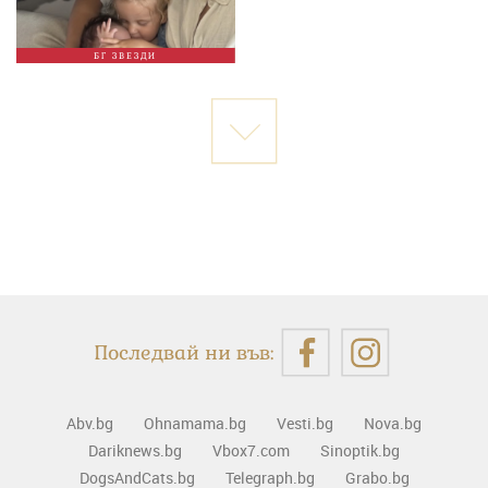
БГ ЗВЕЗДИ
Последвай ни във:
Abv.bg
Ohnamama.bg
Vesti.bg
Nova.bg
Dariknews.bg
Vbox7.com
Sinoptik.bg
DogsAndCats.bg
Telegraph.bg
Grabo.bg