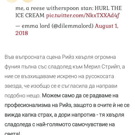
me, a reese witherspoon stan: HURL THE
ICE CREAM
pic.twitter.com/NkxTXXAd4f
— emma lord (@dilemmalord)
August 1,
2018
Във въпросната сцена Рийз хвърля огромна
фуния пълна със сладолед към Мерил Стрийп, а
ние се възхищаваме искрено на русокосата
звезда, че изобщо се е съгласила да направи
подобно нещо.
Можем само да се радваме на
професионализма на Рийз, защото в очите ѝ не се
вижда капка страх, а дори напротив - тя хвърля
сладоледа с най-голямото самочувствие на
света!