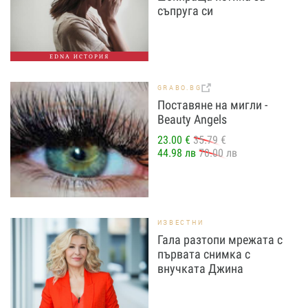
съпруга си
EDNA ИСТОРИЯ
GRABO.BG
Поставяне на мигли -
Beauty Angels
23.00 €
35.79 €
44.98 лв
70.00 лв
ИЗВЕСТНИ
Гала разтопи мрежата с
първата снимка с
внучката Джина