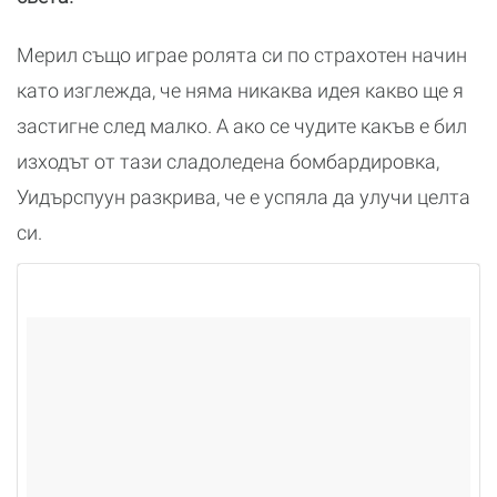
Мерил също играе ролята си по страхотен начин
като изглежда, че няма никаква идея какво ще я
застигне след малко. А ако се чудите какъв е бил
изходът от тази сладоледена бомбардировка,
Уидърспуун разкрива, че е успяла да улучи целта
си.