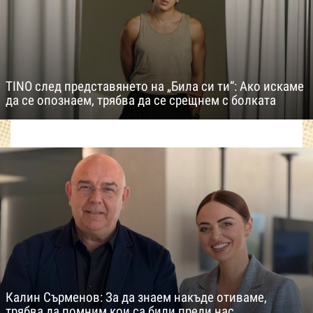
TINO след представянето на „Била си ти“: Ако искаме
да се опознаем, трябва да се срещнем с болката
Калин Сърменов: За да знаем накъде отиваме,
трябва да помним кои са били преди нас