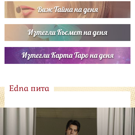
Виж Тайна на деня
Изтегли Късмет на деня
Изтегли Карта Таро на деня
Edna пита