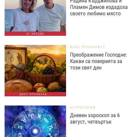
Радина Кърджилова и
Пламен Димов издадоха
своето любимо място
БГ ЗВЕЗДИ
ДНЕС ПРАЗНУВАТ
Преображение Господне:
Какви са поверията за
този свят ден
ДНЕС ПРАЗНУВА...
АСТРОЛОГИЯ
Дневен хороскоп за 6
август, четвъртък