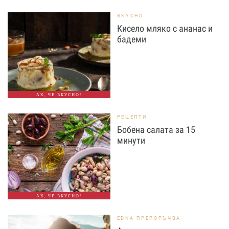
ВКУСНО
Кисело мляко с ананас и
бадеми
АХ, ЧЕ ВКУСНО!
РЕЦЕПТИ
Бобена салата за 15
минути
АХ, ЧЕ ВКУСНО!
EDNA ПРЕПОРЪЧВА