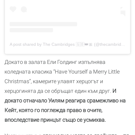
A post shared by The Cambridges 🇬🇧👑🎀 (@thecambridges_family)
Докато в залата Ели Голдинг изпълнява
коледната класика “Have Yourself a Merry Little
Christmas”, камерите улавят херцогът и
херцогинята да се обръщат един към друг.
И
докато отначало Уилям реагира срамежливо на
Кейт, която го поглежда право в очите,
впоследствие принцът също се усмихва.