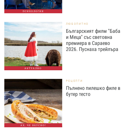
ПСИХОЛОГИЯ
ЛЮБОПИТНО
Българският филм "Баба
и Меца" със световна
премиера в Сараево
2026. Пуснаха трейлъра
АКТУАЛНО
РЕЦЕПТИ
Пълнено пилешко филе в
бутер тесто
АХ, ЧЕ ВКУСНО!