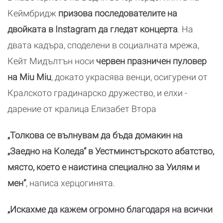
Кеймбридж
призова последователите на
двойката в Instagram да гледат концерта
. На
двата кадъра, споделени в социалната мрежа,
Кейт Мидълтън носи
червен празничен пуловер
на Miu Miu
, докато украсява венци, осигурени от
Кралското градинарско дружество, и елхи -
дарение от кралица Елизабет Втора
„Толкова се вълнувам да бъда домакин на
„Заедно на Коледа“ в Уестминстърското абатство,
място, което е наистина специално за Уилям и
мен“
, написа херцогинята.
„Искахме да кажем огромно благодаря на всички