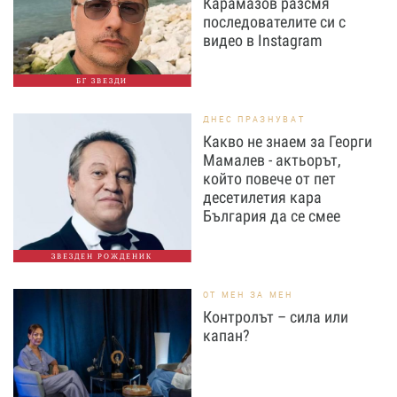
Карамазов разсмя
последователите си с
видео в Instagram
БГ ЗВЕЗДИ
ДНЕС ПРАЗНУВАТ
Какво не знаем за Георги
Мамалев - актьорът,
който повече от пет
десетилетия кара
България да се смее
ЗВЕЗДЕН РОЖДЕНИК
ОТ МЕН ЗА МЕН
Контролът – сила или
капан?