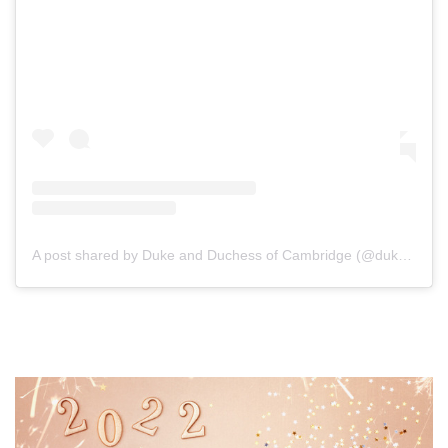
A post shared by Duke and Duchess of Cambridge (@dukeandduchessofcambridge)