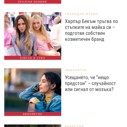
КРАЛСКИ НОВИНИ
СВОБОДНО ВРЕМЕ
Харпър Бекъм тръгва по
стъпките на майка си –
подготвя собствен
козметичен бранд
БЛЯСЪК И СТИЛ
ЛЮБОПИТНО
Усещането, че “нещо
предстои” – случайност
или сигнал от мозъка?
ЛЮБОПИТНО
ИЗВЕСТНИ