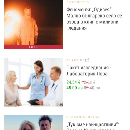
ЛЮБОПИТНО
Феноменът „Одисея“:
Малко българско село се
озова в клип с милиони
гледания
КИНО
GRABO.BG
Пакет изследвания -
Лаборатория Лора
24.54 €
42.64 €
48.00 лв
83.40 лв
СВОБОДНО ВРЕМЕ
„Тук сме най-щастливи“: