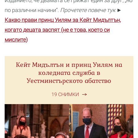
изданието, че двамата се грижат един за друг, „но
по различни начини“.
Прочетете повече тук
►
Какво прави принц Уилям за Кейт Мидълтън,
когато децата заспят (не е това, което си
мислите)
Кейт Мидълтън и принц Уилям на
коледната служба в
Уестминстърското абатство
19 СНИМКИ