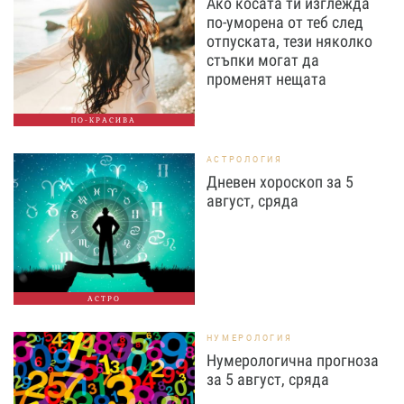
Ако косата ти изглежда
по-уморена от теб след
отпуската, тези няколко
стъпки могат да
променят нещата
ПО-КРАСИВА
АСТРОЛОГИЯ
Дневен хороскоп за 5
август, сряда
АСТРО
НУМЕРОЛОГИЯ
Нумерологична прогноза
за 5 август, сряда