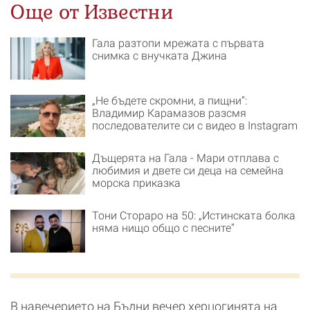
Още от Известни
Гала разтопи мрежата с първата
снимка с внучката Джина
„Не бъдете скромни, а пищни“:
Владимир Карамазов разсмя
последователите си с видео в Instagram
Дъщерята на Гала - Мари отплава с
любимия и двете си деца на семейна
морска приказка
Тони Стораро на 50: „Истинската болка
няма нищо общо с песните“
В навечерието на Бъдни вечер херцогинята на