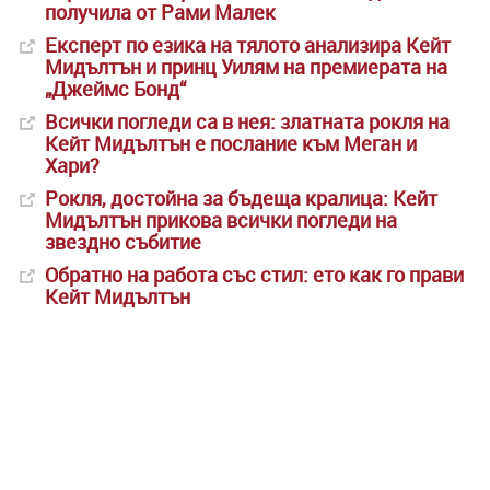
получила от Рами Малек
Експерт по езика на тялото анализира Кейт
Мидълтън и принц Уилям на премиерата на
„Джеймс Бонд“
Всички погледи са в нея: златната рокля на
Кейт Мидълтън е послание към Меган и
Хари?
Рокля, достойна за бъдеща кралица: Кейт
Мидълтън прикова всички погледи на
звездно събитие
Обратно на работа със стил: ето как го прави
Кейт Мидълтън