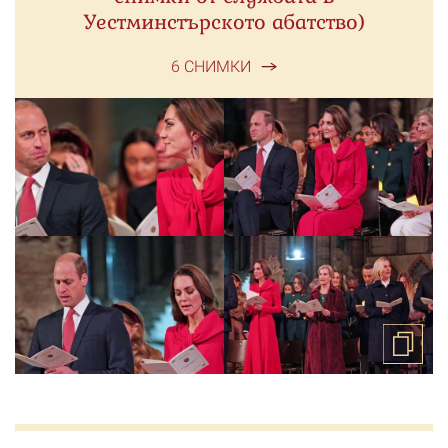
Уестминстърското абатство)
6 СНИМКИ