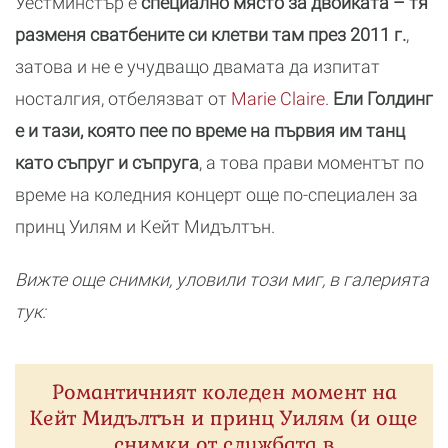
Уестминстър е
специално място за двойката – тя
разменя сватбените си клетви там през 2011 г.
,
затова и не е учудващо двамата да изпитат
носталгия, отбелязват от
Marie Claire
.
Ели Голдинг
е и тази, която пее по време на първия им танц
като съпруг и съпруга
, а това прави моментът по
време на коледния концерт още по-специален за
принц Уилям и Кейт Мидълтън.
Вижте още снимки, уловили този миг, в галерията
тук:
Романтичният коледен момент на
Кейт Мидълтън и принц Уилям (и още
снимки от службата в