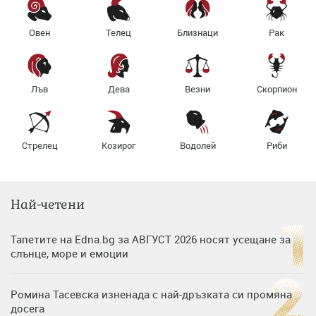
Овен
Телец
Близнаци
Рак
Лъв
Дева
Везни
Скорпион
Стрелец
Козирог
Водолей
Риби
Най-четени
Тапетите на Edna.bg за АВГУСТ 2026 носят усещане за
слънце, море и емоции
Ромина Тасевска изненада с най-дръзката си промяна
досега