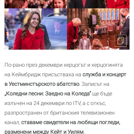
По-рано през декември херцогът и херцогинята
на Кеймбридж присъстваха на
служба и концерт
в Уестминстърското абатство
. Записът на
„Коледни песни: Заедно на Коледа“
ще бъде
излъчен на 24 декември по ITV, а с откъс,
разпространен от британския телевизионен
канал,
ставаме свидетели на любящи погледи,
разменени между Кейт и Уилям
.