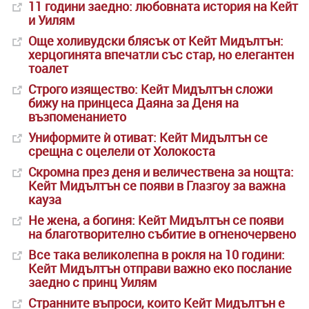
11 години заедно: любовната история на Кейт
и Уилям
Още холивудски блясък от Кейт Мидълтън:
херцогинята впечатли със стар, но елегантен
тоалет
Строго изящество: Кейт Мидълтън сложи
бижу на принцеса Даяна за Деня на
възпоменанието
Униформите ѝ отиват: Кейт Мидълтън се
срещна с оцелели от Холокоста
Скромна през деня и величествена за нощта:
Кейт Мидълтън се появи в Глазгоу за важна
кауза
Не жена, а богиня: Кейт Мидълтън се появи
на благотворително събитие в огненочервено
Все така великолепна в рокля на 10 години:
Кейт Мидълтън отправи важно еко послание
заедно с принц Уилям
Странните въпроси, които Кейт Мидълтън е