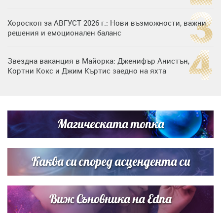
Хороскоп за АВГУСТ 2026 г.: Нови възможности, важни
решения и емоционален баланс
Звездна ваканция в Майорка: Дженифър Анистън,
Кортни Кокс и Джим Къртис заедно на яхта
Дъщерята на Гала - Мари отплава с любимия и двете
си деца на семейна морска приказка
Магическата топка
Дъщерята на Тодор Батков вдигна сватба, Стоичков и
Братя Аргирови я изненадаха с песен
Каква си според асцендента си
Виж Съновника на Edna