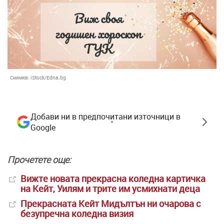
Снимка:
iStock/Edna.bg
Добави ни в предпочитани източници в
Google
Прочетете още:
Вижте новата прекрасна коледна картичка
на Кейт, Уилям и трите им усмихнати деца
Прекрасната Кейт Мидълтън ни очарова с
безупречна коледна визия