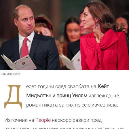
Снимка:
Getty
Д
есет години след сватбата на
Кейт
Мидълтън и принц Уилям
изглежда, че
романтиката за тях не се е изчерпила.
Източник на
People
наскоро разкри пред