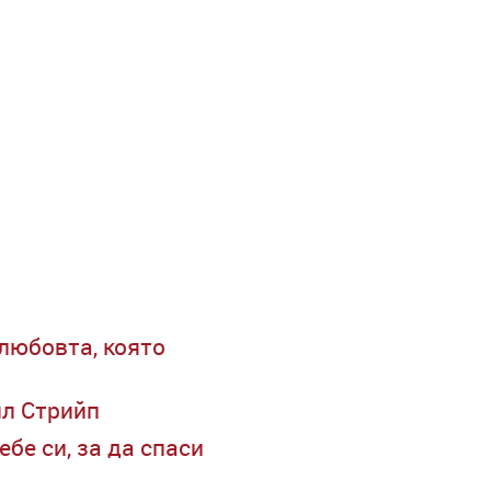
 любовта, която
ил Стрийп
бе си, за да спаси