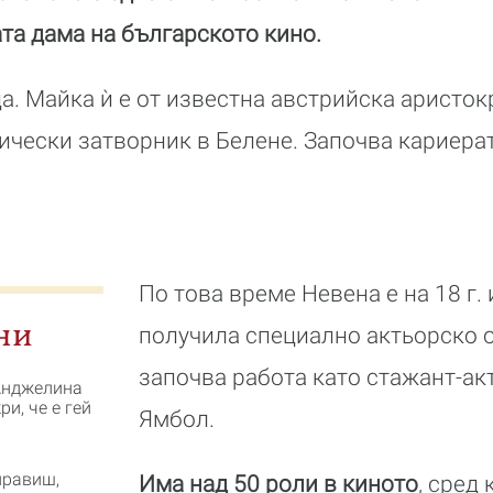
та дама на българското кино.
ца. Майка ѝ е от известна австрийска аристо
тически затворник в Белене. Започва кариерат
По това време Невена е на 18 г. 
ни
получила специално актьорско 
започва работа като стажант-акт
Анджелина
и, че е гей
Ямбол.
правиш,
Има над 50 роли в киното
, сред 