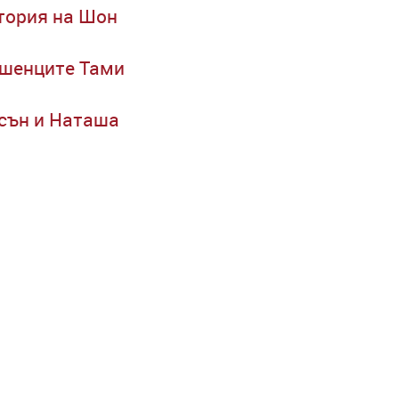
стория на Шон
ушенците Тами
сън и Наташа