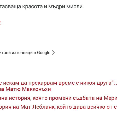
угасваща красота и мъдри мисли.
>
итани източници в Google
е искам да прекарвам време с никоя друга“:
на Матю Макконъхи
на история, която промени съдбата на Мер
рия на Мат Лебланк, който дава всичко от се