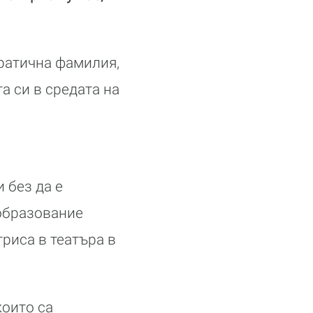
кратична фамилия,
а си в средата на
и без да е
образование
риса в театъра в
които са