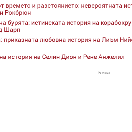
от времето и разстоянието: невероятната и
н Рокбрюн
на бурята: истинската история на корабокр
д Шарп
: приказната любовна история на Лиъм Ний
а история на Селин Дион и Рене Анжелил