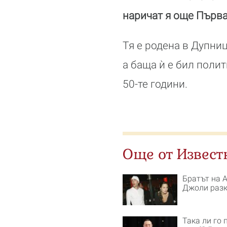
наричат я още Първа
Тя е родена в Дупни
а баща ѝ е бил поли
50-те години.
Още от Извест
Братът на 
Джоли разкр
Така ли го 