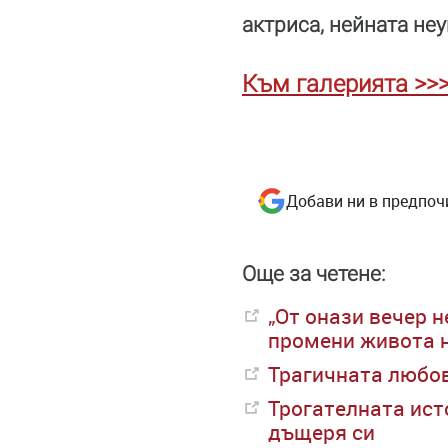
актриса, нейната не
Към галерията >>
Добави ни в предпоч
Още за четене:
„От онази вечер н
промени живота 
Трагичната любов
Трогателната исто
дъщеря си