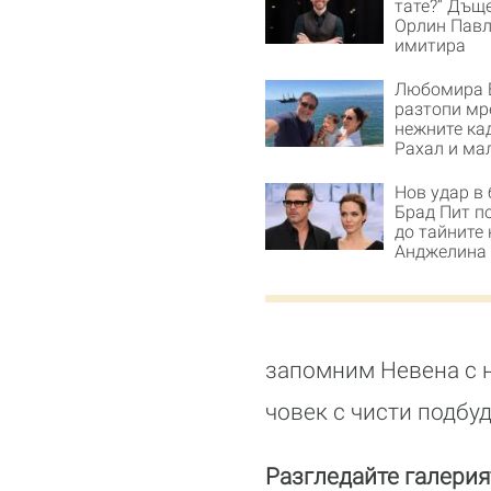
тате?“ Дъщ
Орлин Павл
имитира
Любомира 
разтопи мр
нежните ка
Рахал и ма
Нов удар в 
Брад Пит п
до тайните 
Анджелина
запомним Невена с не
човек с чисти подбуд
Разгледайте галерия