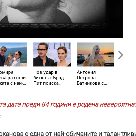
Next
омира
Нов удар в
Антония
A$AP R
ева разтопи
битката: Брад
Петрова-
Риана 
ата с най-
Пит поиска
Батинкова с
откров
ите кадри с
достъп до
неочаквана
призна
р Рахал и
тайните на
изповед: Никога
родите
ия им син
Анджелина
не съм чакала
та дата преди 84 години е родена невероятна
Джоли
някой да ме
спаси
.
канова е една от най-обичаните и талантливи