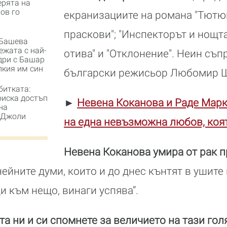
ерята на
ов го
екранизациите на романа "Тютюн
праскови"; "Инспекторът и нощта
Башева
ежата с най-
отива" и "Отклонение". Неин съп
дри с Башар
лкия им син
български режисьор Любомир 
битката:
оиска достъп
►
Невена Коканова и Раде Марк
на
 Джоли
на една невъзможна любов, коя
Невена Коканова умира от рак п
йните думи, които и до днес кънтят в ушите 
и към нещо, винаги успява”.
та ни и си спомнете за величието на тази го