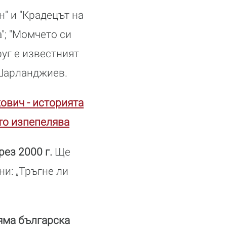
" и "Крадецът на
"; "Момчето си
руг е известният
Шарланджиев.
ович - историята
то изпепелява
рез 2000 г.
Ще
ни: „Тръгне ли
ляма българска