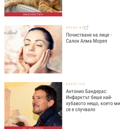
ЛЮБОПИТНО
GRABO.BG
Почистване на лице -
Салон Алма Морел
ИЗВЕСТНИ
Антонио Бандерас:
Инфарктът беше най-
хубавото нещо, което ми
се е случвало
ОТ ХОЛИВУД