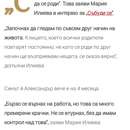
„С
син
да се роди”. Това заяви Мария
Илиева в интервю за
„Събуди се”
.
„Започнах да гледам по съвсем друг начин на
живота.
Клишето, което всички родители
повтарят постоянно, че като се роди по друг
начин ще възприемам нещата, се оказа вярно”,
допълни Илиева.
Синът й Александър вече е на 4 месеца.
„Бързо се върнах на работа, но това са много
премерени крачки. Не се втурнах, без да имам
контрол над това”,
заяви Мария Илиева.