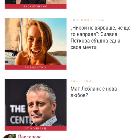
ЕКСКЛУЗИВНО
СВОБОДНО ВРЕМЕ
„Никой не вярваше, че ще
го направя“: Силвия
Петкова сбъдна една
своя мечта
ЛЮБОПИТНО
ИЗВЕСТНИ
Мат Лебланк с нова
любов?
ОТ ХОЛИВУД
Йорданова