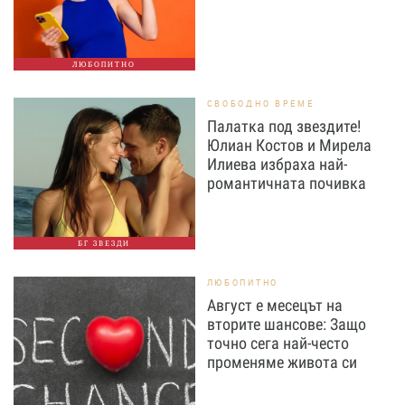
ЛЮБОПИТНО
СВОБОДНО ВРЕМЕ
Палатка под звездите!
Юлиан Костов и Мирела
Илиева избраха най-
романтичната почивка
БГ ЗВЕЗДИ
ЛЮБОПИТНО
Август е месецът на
вторите шансове: Защо
точно сега най-често
променяме живота си