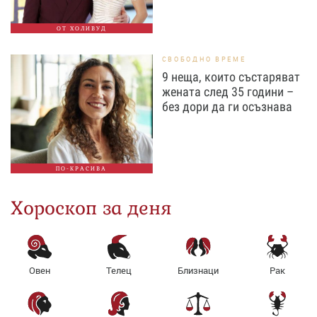
ОТ ХОЛИВУД
СВОБОДНО ВРЕМЕ
9 неща, които състаряват
жената след 35 години –
без дори да ги осъзнава
ПО-КРАСИВА
Хороскоп за деня
Овен
Телец
Близнаци
Рак