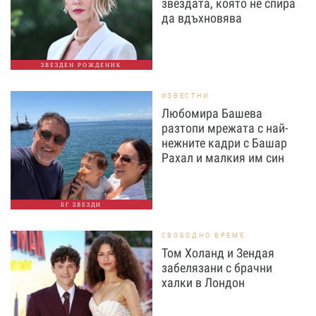
звездата, която не спира
да вдъхновява
ЗВЕЗДЕН РОЖДЕНИК
ИЗВЕСТНИ
Любомира Башева
разтопи мрежата с най-
нежните кадри с Башар
Рахал и малкия им син
БГ ЗВЕЗДИ
СВОБОДНО ВРЕМЕ
Том Холанд и Зендая
забелязани с брачни
халки в Лондон