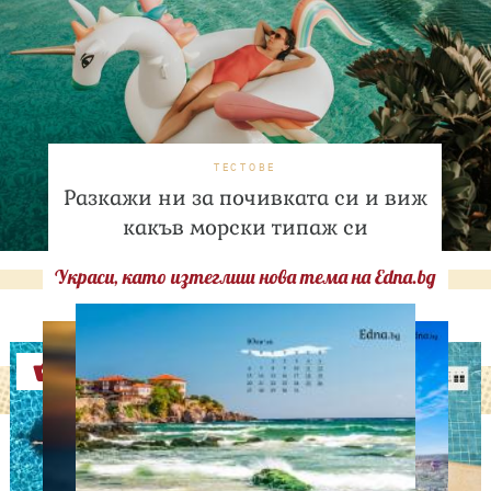
ТЕСТОВЕ
Разкажи ни за почивката си и виж
какъв морски типаж си
Украси, като изтеглиш нова тема на Edna.bg
Оферти
АСТРОЛОГИЯ
Дневен хороскоп за 7