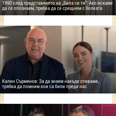
TINO след представянето на „Била си ти“: Ако искаме
да се опознаем, трябва да се срещнем с болката
Калин Сърменов: За да знаем накъде отиваме,
трябва да помним кои са били преди нас