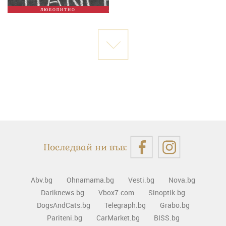
ЛЮБОПИТНО
Последвай ни във:
Abv.bg
Ohnamama.bg
Vesti.bg
Nova.bg
Dariknews.bg
Vbox7.com
Sinoptik.bg
DogsAndCats.bg
Telegraph.bg
Grabo.bg
Pariteni.bg
CarMarket.bg
BISS.bg