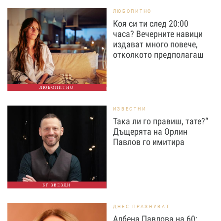
ЛЮБОПИТНО
Коя си ти след 20:00
часа? Вечерните навици
издават много повече,
отколкото предполагаш
ЛЮБОПИТНО
ИЗВЕСТНИ
Така ли го правиш, тате?“
Дъщерята на Орлин
Павлов го имитира
БГ ЗВЕЗДИ
ДНЕС ПРАЗНУВАТ
Албена Павлова на 60: