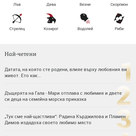
Лъв
Дева
Везни
Скорпион
Стрелец
Козирог
Водолей
Риби
Най-четени
Датата, на която сте родени, влияе върху любовния ви
живот. Ето как...
Дъщерята на Гала - Мари отплава с любимия и двете
си деца на семейна морска приказка
„Тук сме най-щастливи“: Радина Кърджилова и Пламен
Димов издадоха своето любимо място