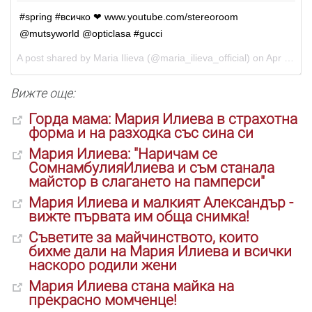
#spring #всичко ❤ www.youtube.com/stereoroom
@mutsyworld @opticlasa #gucci
A post shared by
Maria Ilieva
(@maria_ilieva_official) on
Apr 5, 2018 at 2:34pm PDT
Вижте още:
Горда мама:
Мария
Илиева
в страхотна
форма и на разходка със сина си
Мария
Илиева
: "Наричам се
Сомнамбулия
Илиева
и съм станала
майстор в слагането на памперси"
Мария
Илиева
и малкият Александър -
вижте първата им обща снимка!
Съветите за майчинството, които
бихме дали на
Мария
Илиева
и всички
наскоро родили жени
Мария
Илиева
стана майка на
прекрасно момченце!