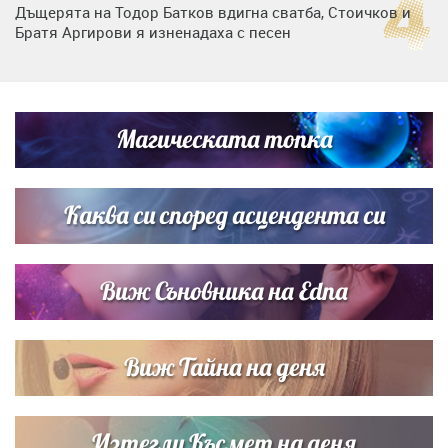
Дъщерята на Тодор Батков вдигна сватба, Стоичков и
Братя Аргирови я изненадаха с песен
Дневен хороскоп за 6 август, четвъртък
Магическата топка
Списъкът е ясен: Джей Ло и Риана във ВИП гостите на
сватбата на Роналдо
Каква си според асцендента си
Виж Съновника на Edna
Виж Тайна на деня
Изтегли Късмет на деня