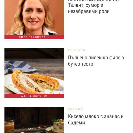
Талант, хумор и
незабравими роли
ДНЕС ПРАЗНУВА...
РЕЦЕПТИ
Пълнено пилешко филе в
бутер тесто
АХ, ЧЕ ВКУСНО!
ВКУСНО
Кисело мляко с ананас и
бадеми