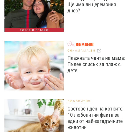
Ще има ли церемония
днес?
ЛЮБОВ И ВРЪЗКИ
OHNAMAMA.BG
Плажната чанта на мама:
Пълен списък за плаж с
дете
ЛЮБОПИТНО
Световен ден на котките:
10 любопитни факта за
едни от най-загадъчните
животни