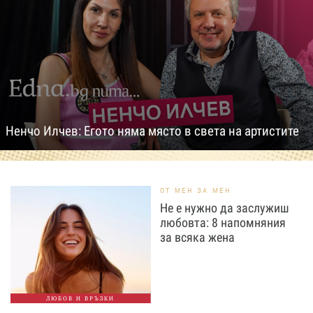
Ненчо Илчев: Егото няма място в света на артистите
ОТ МЕН ЗА МЕН
Не е нужно да заслужиш
любовта: 8 напомняния
за всяка жена
ЛЮБОВ И ВРЪЗКИ