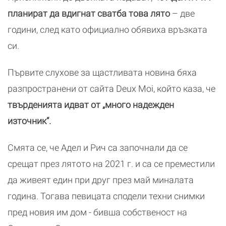
планират да вдигнат сватба това лято
– две
години, след като официално обявиха връзката
си.
Първите слухове за щастливата новина бяха
разпространени от сайта Deux Moi, който каза, че
твърденията идват от „много надежден
източник“.
Смята се, че Адел и Рич са започнали да се
срещат през лятото на 2021 г. и са се преместили
да живеят един при друг през май миналата
година. Тогава певицата сподели техни снимки
пред новия им дом - бивша собственост на