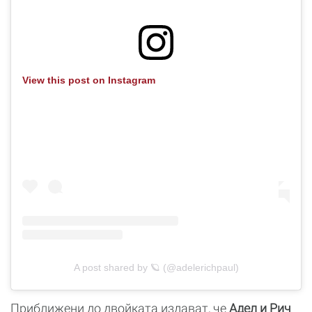
View this post on Instagram
A post shared by 🪐 (@adelerichpaul)
Приближени до двойката издават, че
Адел и Рич