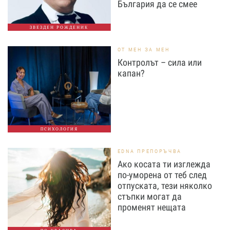
България да се смее
ЗВЕЗДЕН РОЖДЕНИК
ОТ МЕН ЗА МЕН
Контролът – сила или
капан?
ПСИХОЛОГИЯ
EDNA ПРЕПОРЪЧВА
Ако косата ти изглежда
по-уморена от теб след
отпуската, тези няколко
стъпки могат да
променят нещата