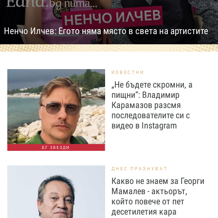
Ненчо Илчев: Егото няма място в света на артистите
ИЗВЕСТНИ
„Не бъдете скромни, а
пищни“: Владимир
Карамазов разсмя
последователите си с
видео в Instagram
БГ ЗВЕЗДИ
ДНЕС ПРАЗНУВАТ
Какво не знаем за Георги
Мамалев - актьорът,
който повече от пет
десетилетия кара