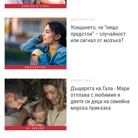
БЛЯСЪК И СТИЛ
ЛЮБОПИТНО
Усещането, че “нещо
предстои” – случайност
или сигнал от мозъка?
ЛЮБОПИТНО
ИЗВЕСТНИ
Дъщерята на Гала - Мари
отплава с любимия и
двете си деца на семейна
морска приказка
БГ ЗВЕЗДИ