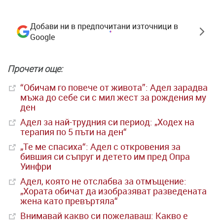
Добави ни в предпочитани източници в
Google
Прочети още:
“Обичам го повече от живота”: Адел зарадва
мъжа до себе си с мил жест за рождения му
ден
Адел за най-трудния си период: „Ходех на
терапия по 5 пъти на ден“
„Те ме спасиха“: Адел с откровения за
бившия си съпруг и детето им пред Опра
Уинфри
Адел, която не отслабва за отмъщение:
„Хората обичат да изобразяват разведената
жена като превъртяла“
Внимавай какво си пожелаваш: Какво е