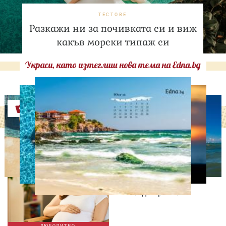
ТЕСТОВЕ
Разкажи ни за почивката си и виж
какъв морски типаж си
Украси, като изтеглиш нова тема на Edna.bg
Оферти
ЛЮБОПИТНО
Историческа промяна:
Жените над 40 години
раждат по-често от
тийнейджърките
ЛЮБОПИТНО