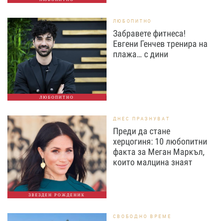
ЛЮБОПИТНО
Забравете фитнеса!
Евгени Генчев тренира на
плажа… с дини
ЛЮБОПИТНО
ДНЕС ПРАЗНУВАТ
Преди да стане
херцогиня: 10 любопитни
факта за Меган Маркъл,
които малцина знаят
ЗВЕЗДЕН РОЖДЕНИК
СВОБОДНО ВРЕМЕ