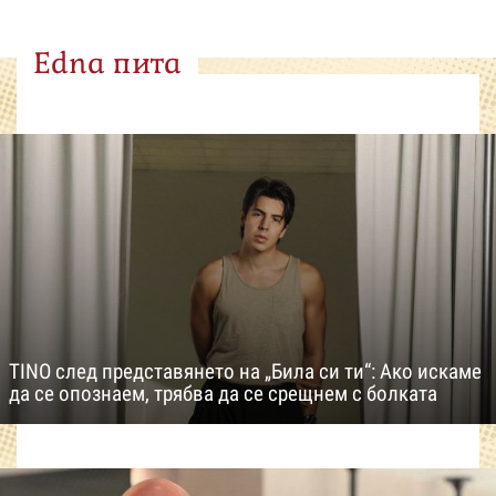
Edna пита
TINO след представянето на „Била си ти“: Ако искаме
да се опознаем, трябва да се срещнем с болката