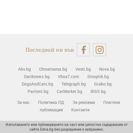
Последвай ни във:
Abv.bg
Ohnamama.bg
Vesti.bg
Nova.bg
Dariknews.bg
Vbox7.com
Sinoptik.bg
DogsAndCats.bg
Telegraph.bg
Grabo.bg
Pariteni.bg
CarMarket.bg
BISS.bg
За нас
Политика ЛД
За реклама
Платени
публикации
Контакти
Използването или публикуването на част или цялостно съдържание от
сайта Edna.bg без разрешение е забранено.