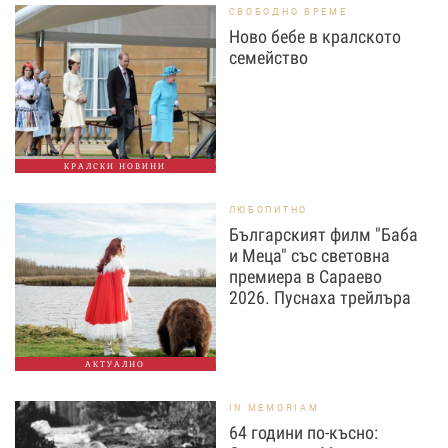
СВОБОДНО ВРЕМЕ
Ново бебе в кралското
семейство
КРАЛСКИ НОВИНИ
ЛЮБОПИТНО
Българският филм "Баба
и Меца" със световна
премиера в Сараево
2026. Пуснаха трейлъра
АКТУАЛНО
IN MEMORIAM
64 години по-късно: