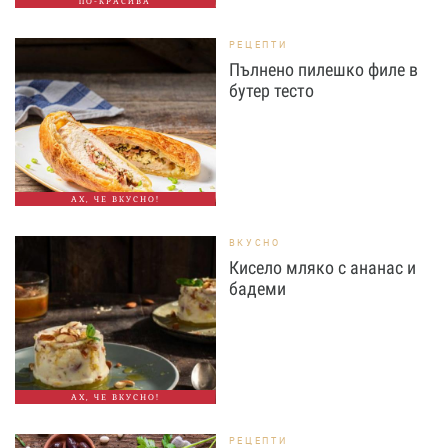
ПО-КРАСИВА
РЕЦЕПТИ
Пълнено пилешко филе в
бутер тесто
АХ, ЧЕ ВКУСНО!
ВКУСНО
Кисело мляко с ананас и
бадеми
АХ, ЧЕ ВКУСНО!
РЕЦЕПТИ