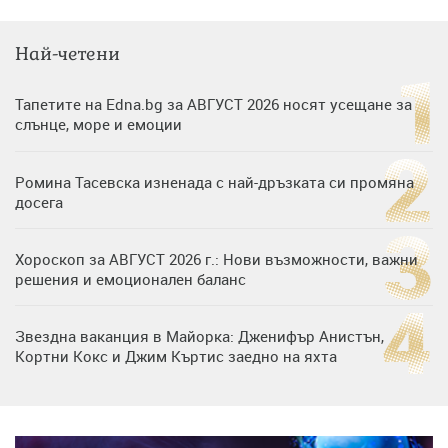
Най-четени
Тапетите на Edna.bg за АВГУСТ 2026 носят усещане за
слънце, море и емоции
Ромина Тасевска изненада с най-дръзката си промяна
досега
Хороскоп за АВГУСТ 2026 г.: Нови възможности, важни
решения и емоционален баланс
Звездна ваканция в Майорка: Дженифър Анистън,
Кортни Кокс и Джим Къртис заедно на яхта
Дъщерята на Тодор Батков вдигна сватба, Стоичков и
Братя Аргирови я изненадаха с песен