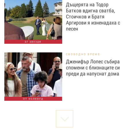
Дъщерята на Тодор
Батков вдигна сватба,
Стоичков и Братя
Аргирови я изненадаха с
песен
БГ ЗВЕЗДИ
СВОБОДНО ВРЕМЕ
Дженифър Лопес събира
спомени с близнаците си
преди да напуснат дома
ОТ ХОЛИВУД