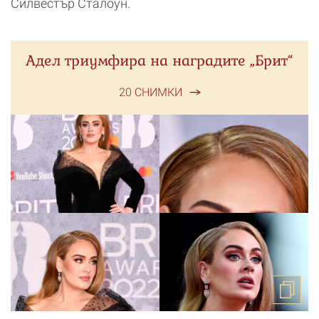
Силвестър Сталоун.
Адел триумфира на наградите „Брит“
20 СНИМКИ