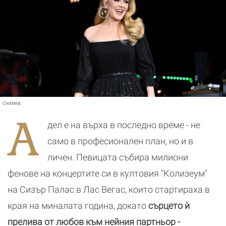
Снимка:
А
дел е на върха в последно време - не
само в професионален план, но и в
личен. Певицата събира милиони
фенове на концертите си в
култовия "Колизеум"
на Сизър Палас в Лас Вегас, които стартираха в
края на миналата година, докато
сърцето ѝ
прелива от любов към нейния партньор -