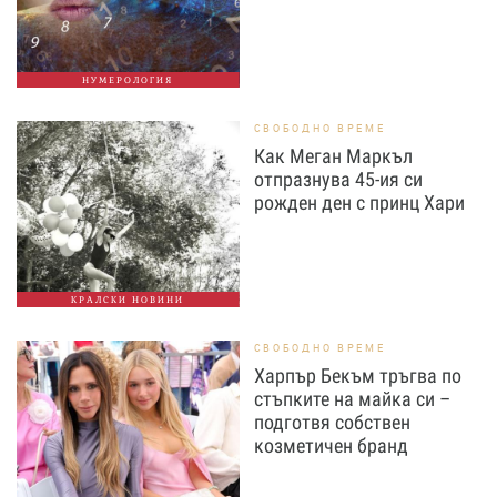
НУМЕРОЛОГИЯ
СВОБОДНО ВРЕМЕ
Как Меган Маркъл
отпразнува 45-ия си
рожден ден с принц Хари
КРАЛСКИ НОВИНИ
СВОБОДНО ВРЕМЕ
Харпър Бекъм тръгва по
стъпките на майка си –
подготвя собствен
козметичен бранд