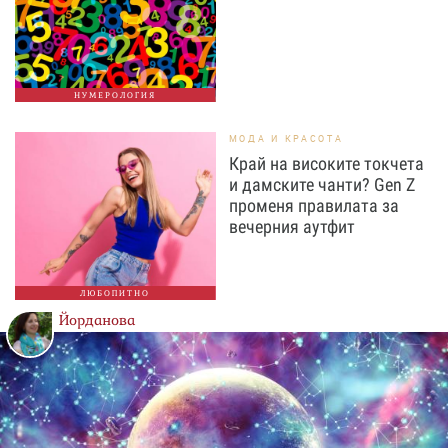
НУМЕРОЛОГИЯ
МОДА И КРАСОТА
Край на високите токчета
и дамските чанти? Gen Z
променя правилата за
вечерния аутфит
ЛЮБОПИТНО
Йорданова