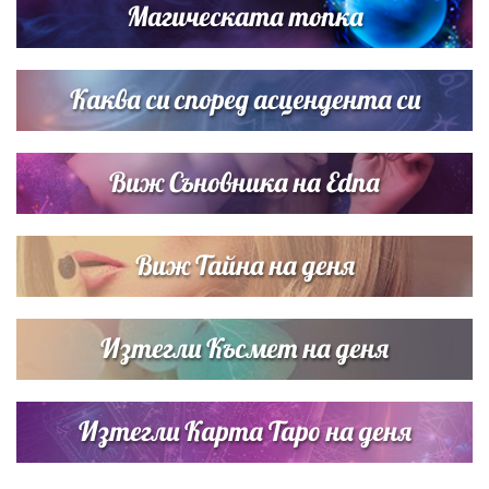
Магическата топка
Дъщерята на Гала - Мари отплава с любимия и двете
си деца на семейна морска приказка
Каква си според асцендента си
Виж Съновника на Edna
Виж Тайна на деня
Изтегли Късмет на деня
Изтегли Карта Таро на деня