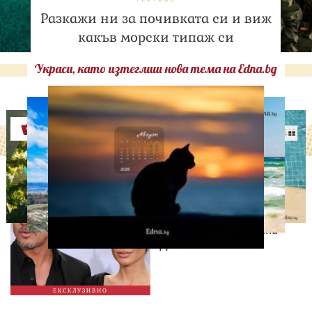
Разкажи ни за почивката си и виж
какъв морски типаж си
Украси, като изтеглиш нова тема на Edna.bg
Оферти
ИЗВЕСТНИ
Нов удар в битката: Брад
Пит поиска достъп до
тайните на Анджелина
Джоли
ЕКСКЛУЗИВНО