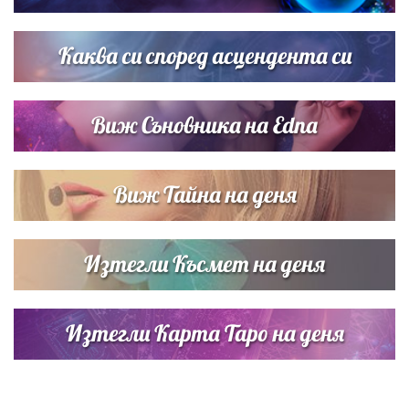
Списъкът е ясен: Джей Ло и Риана във ВИП гостите на
сватбата на Роналдо
Каква си според асцендента си
Виж Съновника на Edna
Виж Тайна на деня
Изтегли Късмет на деня
Изтегли Карта Таро на деня