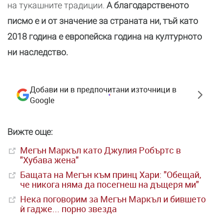
на тукашните традиции.
А благодарственото
писмо е и от значение за страната ни, тъй като
2018 година е европейска година на културното
ни наследство.
Добави ни в предпочитани източници в
Google
Вижте още:
Мегън Маркъл като Джулия Робъртс в
"Хубава жена"
Бащата на Мегън към принц Хари: "Обещай,
че никога няма да посегнеш на дъщеря ми"
Нека поговорим за Мегън Маркъл и бившето
ѝ гадже... порно звезда