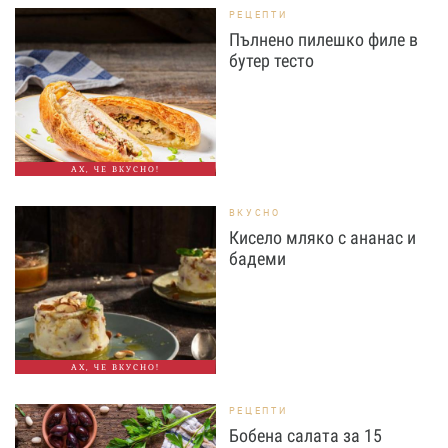
РЕЦЕПТИ
Пълнено пилешко филе в
бутер тесто
АХ, ЧЕ ВКУСНО!
ВКУСНО
Кисело мляко с ананас и
бадеми
АХ, ЧЕ ВКУСНО!
РЕЦЕПТИ
Бобена салата за 15