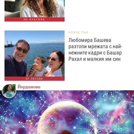
ПО-КРАСИВА
ИЗВЕСТНИ
Любомира Башева
разтопи мрежата с най-
нежните кадри с Башар
Рахал и малкия им син
БГ ЗВЕЗДИ
Йорданова