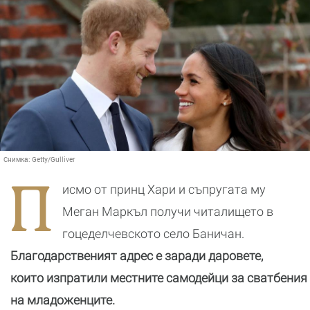
Снимка:
Getty/Gulliver
П
исмо от принц Хари и съпругата му
Меган Маркъл получи читалището в
гоцеделчевското село Баничан.
Благодарственият адрес е заради даровете,
които изпратили местните самодейци за сватбения
на младоженците.