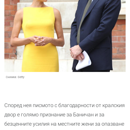
Снимка:
Getty
Според нея писмото с благодарности от кралския
двор е голямо признание за Баничан и за
безценните усилия на местните жени за опазване