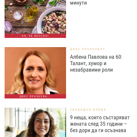
минути
АХ, ЧЕ ВКУСНО!
ДНЕС ПРАЗНУВАТ
Албена Павлова на 60:
Талант, хумор и
незабравими роли
ДНЕС ПРАЗНУВА...
СВОБОДНО ВРЕМЕ
9 неща, които състаряват
жената след 35 години –
без дори да ги осъзнава