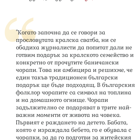
"Когато започна да се говори за
прословутата кралска сватба, ни се
обадиха журналисти да попитат дали не
готвим подарък за кралското семейство и
конкретно от прочутите баничански
чорапи. Това ни амбицира и решихме, че
един такъв традиционен български
подарък ще бъде подходящ. В българския
фолклор чорапите са символ на топлина
и на домашното огнище. Чорапи
задължително се подаряват в трите най-
важни моменти от живота на човека.
Първият е раждането на детето. Бабата,
която е израждала бебето, го е обувала с
чорапки, за да го подготви за житейския