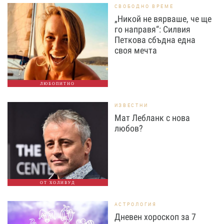
СВОБОДНО ВРЕМЕ
„Никой не вярваше, че ще
го направя“: Силвия
Петкова сбъдна една
своя мечта
ЛЮБОПИТНО
ИЗВЕСТНИ
Мат Лебланк с нова
любов?
ОТ ХОЛИВУД
АСТРОЛОГИЯ
Дневен хороскоп за 7