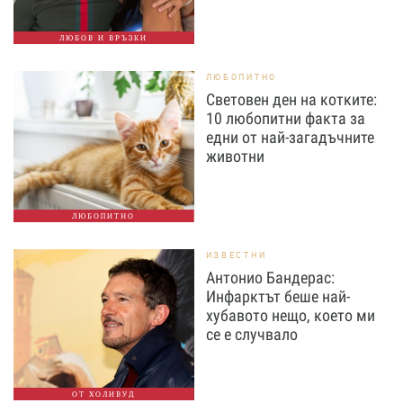
ЛЮБОВ И ВРЪЗКИ
ЛЮБОПИТНО
Световен ден на котките:
10 любопитни факта за
едни от най-загадъчните
животни
ЛЮБОПИТНО
ИЗВЕСТНИ
Антонио Бандерас:
Инфарктът беше най-
хубавото нещо, което ми
се е случвало
ОТ ХОЛИВУД