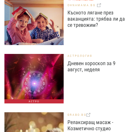
OHNAMAMA.BG
Късното лягане през
ваканцията: трябва ли да
се тревожим?
АСТРОЛОГИЯ
Дневен хороскоп за 9
август, неделя
АСТРО
GRABO.BG
Релаксиращ масаж -
Козметично студио