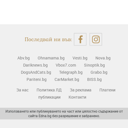
Последвай ни във:
Abv.bg
Ohnamama.bg
Vesti.bg
Nova.bg
Dariknews.bg
Vbox7.com
Sinoptik.bg
DogsAndCats.bg
Telegraph.bg
Grabo.bg
Pariteni.bg
CarMarket.bg
BISS.bg
За нас
Политика ЛД
За реклама
Платени
публикации
Контакти
Използването или публикуването на част или цялостно съдържание от
сайта Edna.bg без разрешение е забранено.