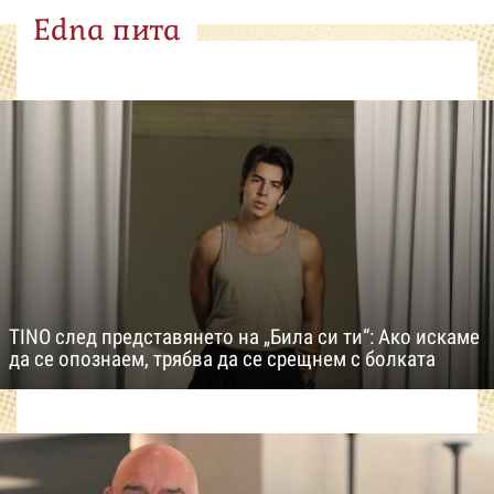
Edna пита
TINO след представянето на „Била си ти“: Ако искаме
да се опознаем, трябва да се срещнем с болката