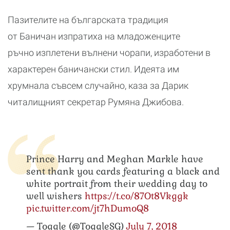
Пазителите на българската традиция
от Баничан изпратиха на младоженците
ръчно изплетени вълнени чорапи, изработени в
характерен баничански стил. Идеята им
хрумнала съвсем случайно, каза за Дарик
читалищният секретар Румяна Джибова.
Prince Harry and Meghan Markle have
sent thank you cards featuring a black and
white portrait from their wedding day to
well wishers
https://t.co/87Ot8Vkggk
pic.twitter.com/jt7hDumoQ8
— Toggle (@ToggleSG)
July 7, 2018