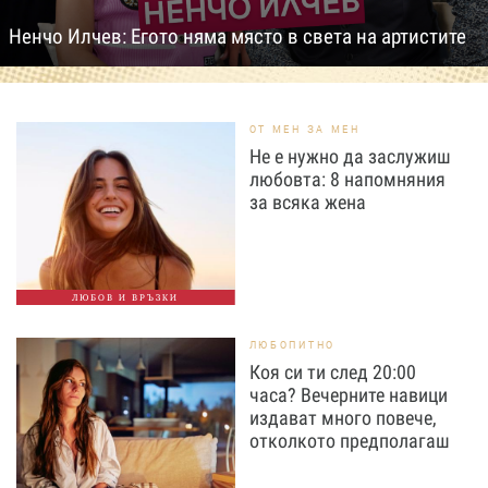
Ненчо Илчев: Егото няма място в света на артистите
ОТ МЕН ЗА МЕН
Не е нужно да заслужиш
любовта: 8 напомняния
за всяка жена
ЛЮБОВ И ВРЪЗКИ
ЛЮБОПИТНО
Коя си ти след 20:00
часа? Вечерните навици
издават много повече,
отколкото предполагаш