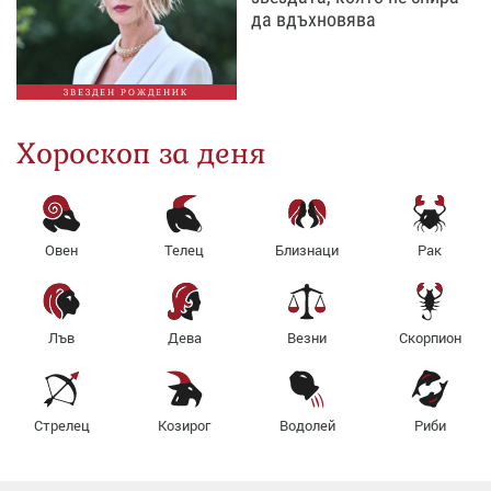
да вдъхновява
ЗВЕЗДЕН РОЖДЕНИК
Хороскоп за деня
Овен
Телец
Близнаци
Рак
Лъв
Дева
Везни
Скорпион
Стрелец
Козирог
Водолей
Риби