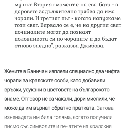
му път. Вторият момент е на сватбата - в
даровете задължително трябва да има
чорапи. И третият път - когато напускаме
този свят. Вярвало се е, че на другия свят
починалите могат да познаят
половинката си по чорапите и да бъдат
отново заедно", разказва Джибова.
Жените в Баничан изплели специално два чифта
чорапи за кралските особи, като добавили
връзки, усукани в цветовете на българското
знаме. Отговор не са чакали, дори мислили, че
може да им върнат обратно пратката.
Затова
изненадата им била голяма, когато получили
писмо със символите и печатите на кралския