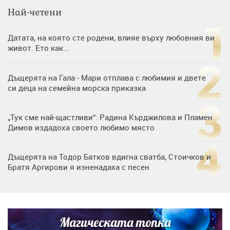
Най-четени
Датата, на която сте родени, влияе върху любовния ви
живот. Ето как...
Дъщерята на Гала - Мари отплава с любимия и двете
си деца на семейна морска приказка
„Тук сме най-щастливи“: Радина Кърджилова и Пламен
Димов издадоха своето любимо място
Дъщерята на Тодор Батков вдигна сватба, Стоичков и
Братя Аргирови я изненадаха с песен
Дневен хороскоп за 6 август, четвъртък
Магическата топка