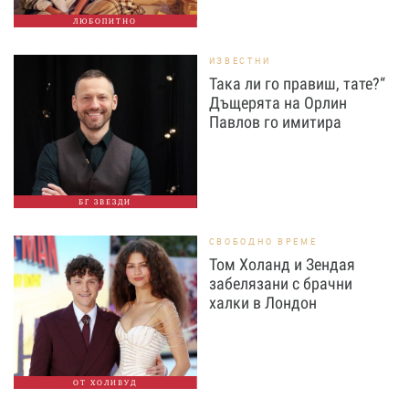
ЛЮБОПИТНО
ИЗВЕСТНИ
Така ли го правиш, тате?“
Дъщерята на Орлин
Павлов го имитира
БГ ЗВЕЗДИ
СВОБОДНО ВРЕМЕ
Том Холанд и Зендая
забелязани с брачни
халки в Лондон
ОТ ХОЛИВУД