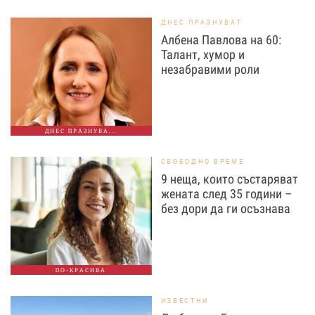
ДНЕС ПРАЗНУВАТ
Албена Павлова на 60:
Талант, хумор и
незабравими роли
ДНЕС ПРАЗНУВА...
СВОБОДНО ВРЕМЕ
9 неща, които състаряват
жената след 35 години –
без дори да ги осъзнава
ПО-КРАСИВА
ИЗВЕСТНИ