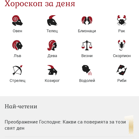
Хороскоп за деня
Овен
Телец
Близнаци
Рак
Лъв
Дева
Везни
Скорпион
Стрелец
Козирог
Водолей
Риби
Най-четени
Преображение Господне: Какви са поверията за този
свят ден