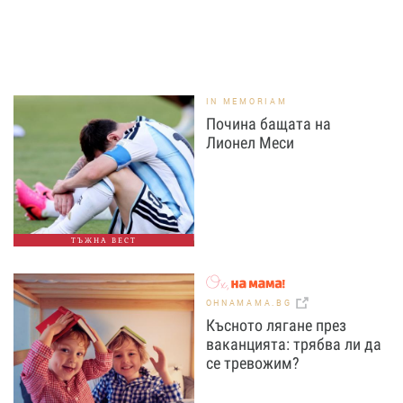
IN MEMORIAM
Почина бащата на
Лионел Меси
ТЪЖНА ВЕСТ
OHNAMAMA.BG
Късното лягане през
ваканцията: трябва ли да
се тревожим?