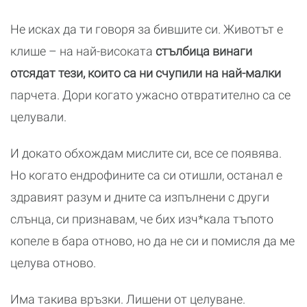
Не исках да ти говоря за бившите си. Животът е
клише – на най-високата
стълбица винаги
отсядат тези, които са ни счупили на най-малки
парчета. Дори когато ужасно отвратително са се
целували.
И докато обхождам мислите си, все се появява.
Но когато ендрофините са си отишли, останал е
здравият разум и дните са изпълнени с други
слънца, си признавам, че бих изч*кала тъпото
копеле в бара отново, но да не си и помисля да ме
целува отново.
Има такива връзки. Лишени от целуване.