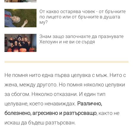
От какво остарява човек - от бръчките
по лицето или от бръчките в душата
му?
Знам защо започнахте да празнувате
Хелоуин и не ви се сърдя
Не помня нито една първа целувка с мъж. Нито с
жена, между другото. Но помня няколко целувки
за сбогом. Няколко отказани. И един тип
целуване, което ненавиждах.
Различно,
болезнено, агресивно и разтърсващо
, както не
искаш да бъдеш разтърсван.