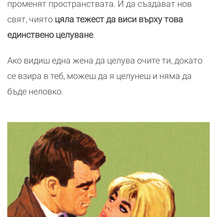
променят пространствата. И да създават нов
свят, чиято
цяла тежест да виси върху това
единствено целуване
.
Ако видиш една жена да целува очите ти, докато
се взира в теб, можеш да я целунеш и няма да
бъде неловко.