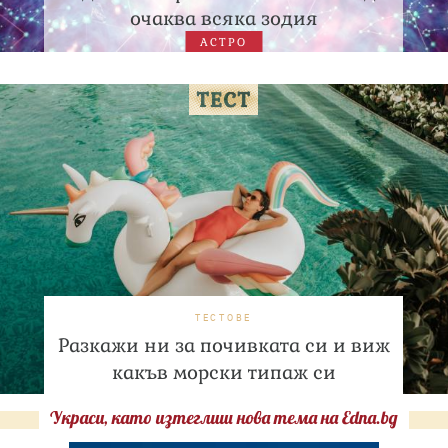
очаква всяка зодия
АСТРО
ТЕСТОВЕ
Разкажи ни за почивката си и виж
какъв морски типаж си
Украси, като изтеглиш нова тема на Edna.bg