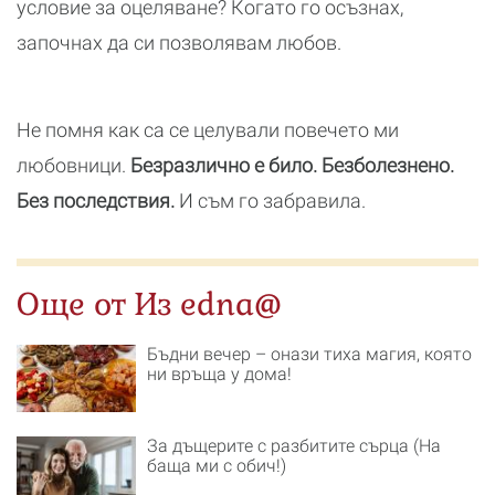
условие за оцеляване? Когато го осъзнах,
започнах да си позволявам любов.
Не помня как са се целували повечето ми
любовници.
Безразлично е било. Безболезнено.
Без последствия.
И съм го забравила.
Още от Из edna@
Бъдни вечер – онази тиха магия, която
ни връща у дома!
За дъщерите с разбитите сърца (На
баща ми с обич!)