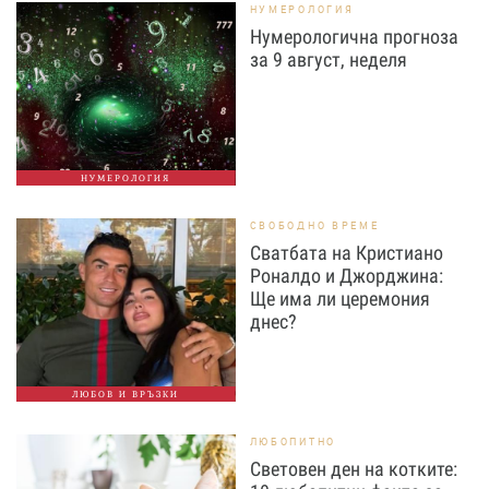
НУМЕРОЛОГИЯ
Нумерологична прогноза
за 9 август, неделя
НУМЕРОЛОГИЯ
СВОБОДНО ВРЕМЕ
Сватбата на Кристиано
Роналдо и Джорджина:
Ще има ли церемония
днес?
ЛЮБОВ И ВРЪЗКИ
ЛЮБОПИТНО
Световен ден на котките: