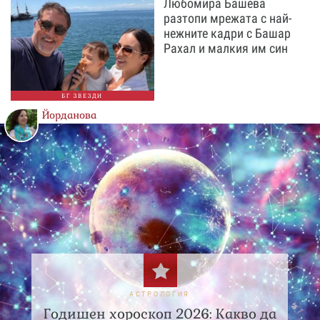
Любомира Башева
разтопи мрежата с най-
нежните кадри с Башар
Рахал и малкия им син
БГ ЗВЕЗДИ
Йорданова
АСТРОЛОГИЯ
Годишен хороскоп 2026: Какво да