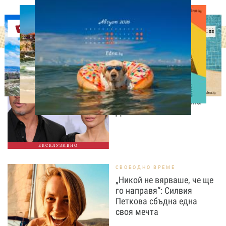
Оферти
ИЗВЕСТНИ
Нов удар в битката: Брад
Пит поиска достъп до
тайните на Анджелина
Джоли
ЕКСКЛУЗИВНО
СВОБОДНО ВРЕМЕ
„Никой не вярваше, че ще
го направя“: Силвия
Петкова сбъдна една
своя мечта