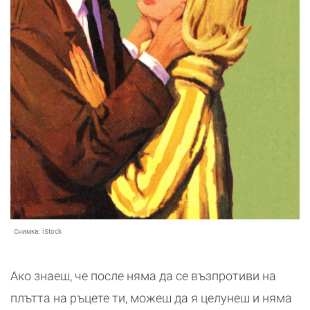
Снимка:
iStock
Ако знаеш, че после няма да се възпротиви на
плътта на ръцете ти, можеш да я целунеш и няма