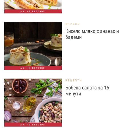
АХ, ЧЕ ВКУСНО!
ВКУСНО
Кисело мляко с ананас и
бадеми
АХ, ЧЕ ВКУСНО!
РЕЦЕПТИ
Бобена салата за 15
минути
АХ, ЧЕ ВКУСНО!