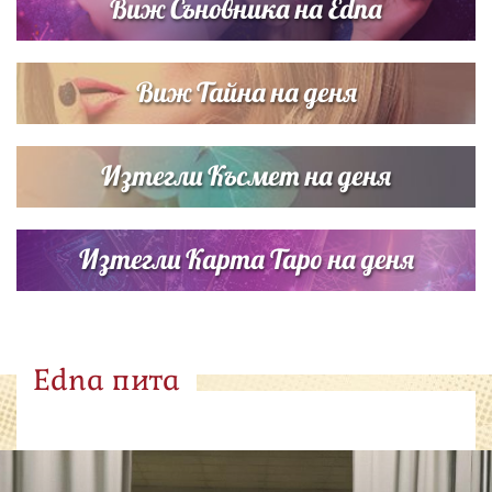
Виж Съновника на Edna
Виж Тайна на деня
Изтегли Късмет на деня
Изтегли Карта Таро на деня
Edna пита