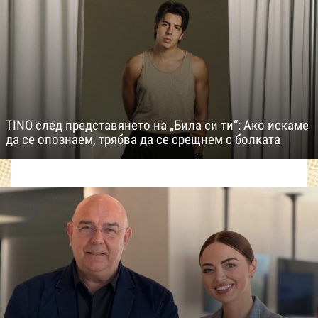
TINO след представянето на „Била си ти“: Ако искаме
да се опознаем, трябва да се срещнем с болката