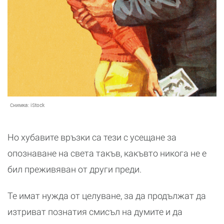
Снимка:
iStock
Но хубавите връзки са тези с усещане за
опознаване на света такъв, какъвто никога не е
бил преживяван от други преди.
Те имат нужда от целуване, за да продължат да
изтриват познатия смисъл на думите и да