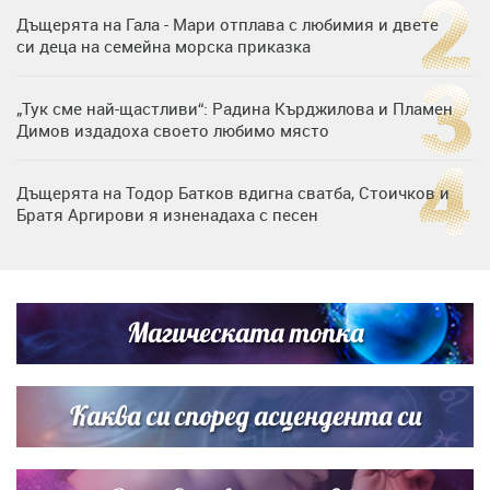
Дъщерята на Гала - Мари отплава с любимия и двете
си деца на семейна морска приказка
„Тук сме най-щастливи“: Радина Кърджилова и Пламен
Димов издадоха своето любимо място
Дъщерята на Тодор Батков вдигна сватба, Стоичков и
Братя Аргирови я изненадаха с песен
Дневен хороскоп за 6 август, четвъртък
Магическата топка
Списъкът е ясен: Джей Ло и Риана във ВИП гостите на
сватбата на Роналдо
Каква си според асцендента си