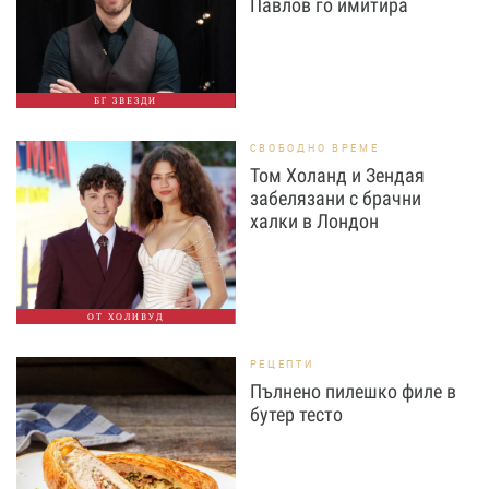
Павлов го имитира
БГ ЗВЕЗДИ
СВОБОДНО ВРЕМЕ
Том Холанд и Зендая
забелязани с брачни
халки в Лондон
ОТ ХОЛИВУД
РЕЦЕПТИ
Пълнено пилешко филе в
бутер тесто