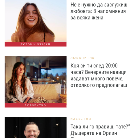
Не е нужно да заслужиш
любовта: 8 напомняния
за всяка жена
ЛЮБОВ И ВРЪЗКИ
ЛЮБОПИТНО
Коя си ти след 20:00
часа? Вечерните навици
издават много повече,
отколкото предполагаш
ЛЮБОПИТНО
ИЗВЕСТНИ
Така ли го правиш, тате?“
Дъщерята на Орлин