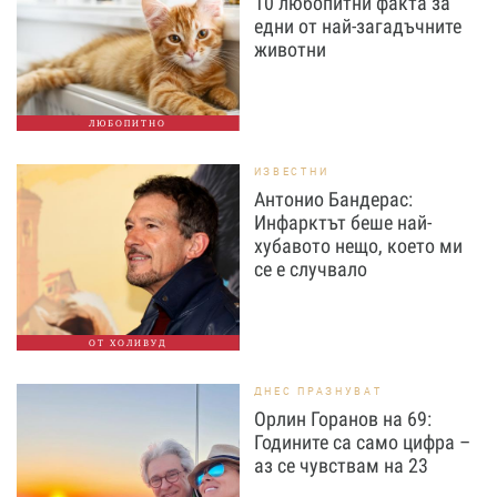
10 любопитни факта за
едни от най-загадъчните
животни
ЛЮБОПИТНО
ИЗВЕСТНИ
Антонио Бандерас:
Инфарктът беше най-
хубавото нещо, което ми
се е случвало
ОТ ХОЛИВУД
ДНЕС ПРАЗНУВАТ
Орлин Горанов на 69:
Годините са само цифра –
аз се чувствам на 23