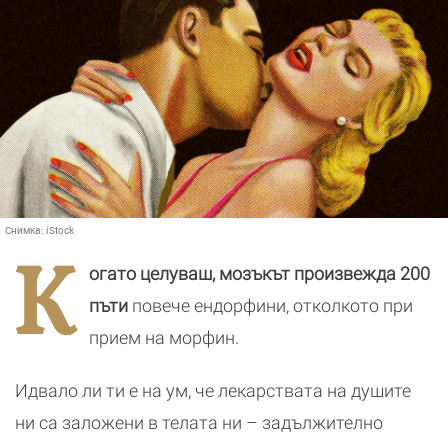
Снимка:
iStock
К
огато целуваш, мозъкът произвежда 200
пъти
повече ендорфини, отколкото при
прием на морфин.
Идвало ли ти е на ум, че лекарствата на душите
ни са заложени в телата ни – задължително