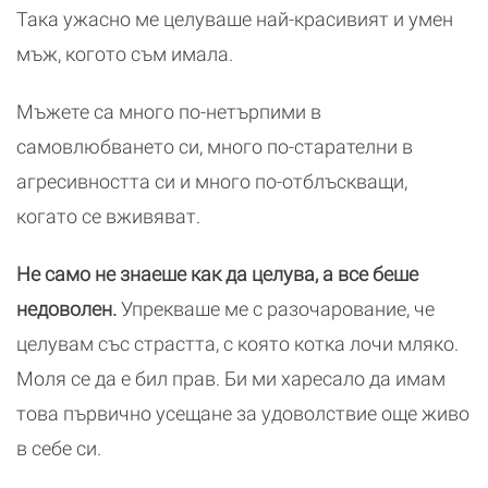
Така ужасно ме целуваше най-красивият и умен
мъж, когото съм имала.
Мъжете са много по-нетърпими в
самовлюбването си, много по-старателни в
агресивността си и много по-отблъскващи,
когато се вживяват.
Не само не знаеше как да целува, а все беше
недоволен.
Упрекваше ме с разочарование, че
целувам със страстта, с която котка лочи мляко.
Моля се да е бил прав. Би ми харесало да имам
това първично усещане за удоволствие още живо
в себе си.