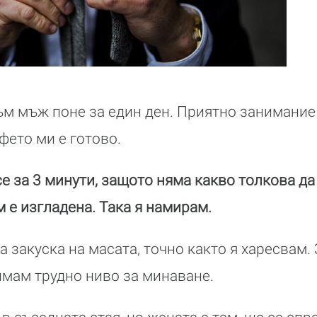
ъм мъж поне за един ден. Приятно занимание
афето ми е готово.
е за 3 минути, защото няма какво толкова да 
м е изгладена. Така я намирам.
закуска на масата, точно както я харесвам. З
имам трудно ниво за минаване.