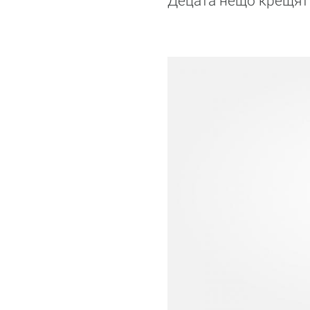
Децата нещо крещят в