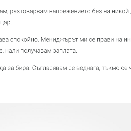
вам, разтоварвам напрежението без на никой д
цар.
ава спокойно. Мениджърът ми се прави на ин
е, нали получавам заплата.
а за бира. Съгласявам се веднага, тъкмо се ч