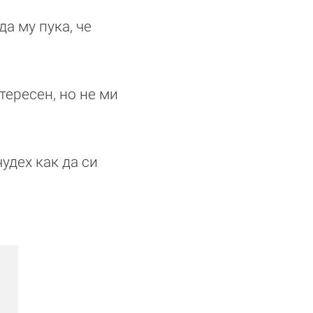
а му пука, че
тересен, но не ми
удех как да си