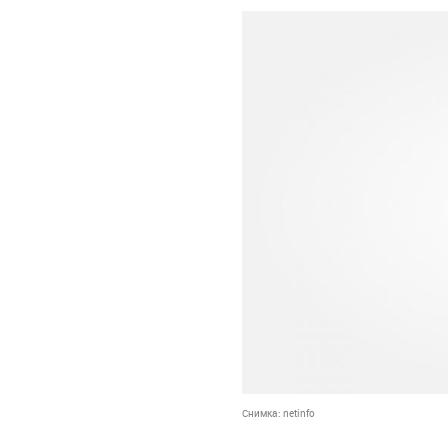
Снимка:
netinfo