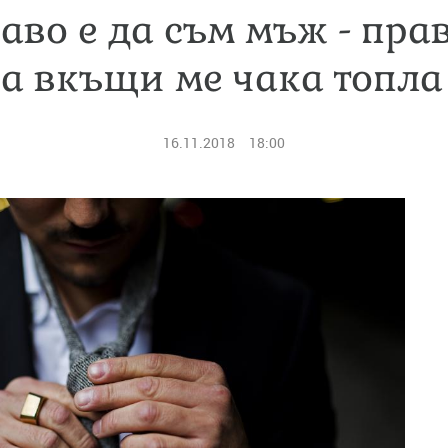
аво е да съм мъж - пра
 а вкъщи ме чака топла
16.11.2018
18:00