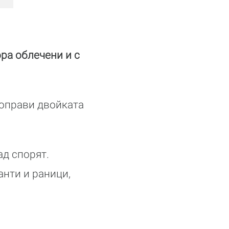
ора облечени и с
 оправи двойката
ад спорят.
анти и раници,