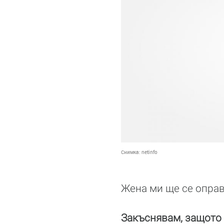
Снимка:
netinfo
Жена ми ще се оправи
Закъснявам, защото 