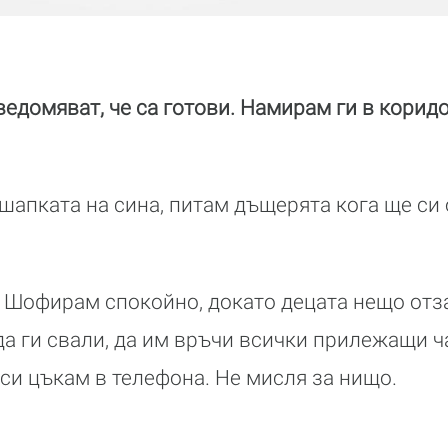
ведомяват, че са готови. Намирам ги в корид
шапката на сина, питам дъщерята кога ще си
. Шофирам спокойно, докато децата нещо отз
а ги свали, да им връчи всички прилежащи ч
 си цъкам в телефона. Не мисля за нищо.