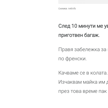
Снимка:
netinfo
След 10 минути ме у
приготвен багаж.
Правя забележка за 
по френски.
Качваме се в колата
Изчаквам майка им д
през това време пак