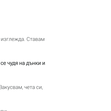
 изглежда. Ставам
се чудя на дънки и
акусвам, чета си,