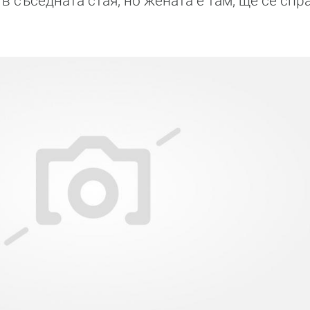
 съседната стая, но жената е там, ще се спр