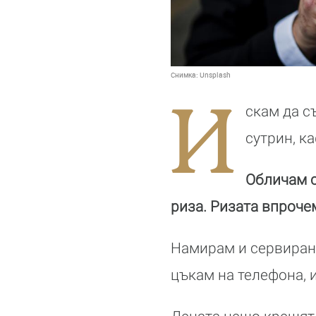
Снимка:
Unsplash
И
скам да с
сутрин, к
Обличам с
риза. Ризата впроче
Намирам и сервирана 
цъкам на телефона, 