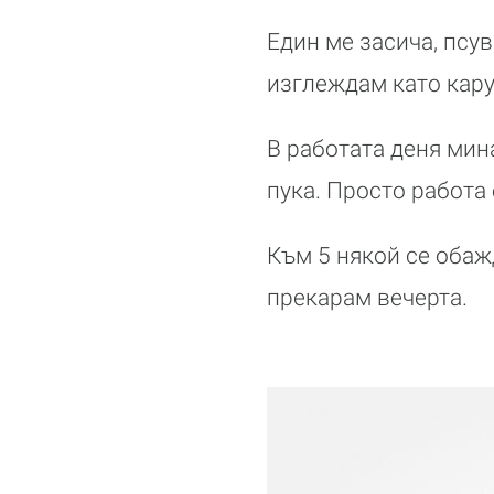
Един ме засича, псу
изглеждам като кару
В работата деня мин
пука. Просто работа 
Към 5 някой се обажд
прекарам вечерта.