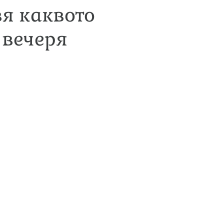
вя каквото
 вечеря