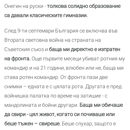
Онегин на руски -
толкова солидно образование
са давали класическите гимназии.
След 9-ти септември България се включва във
Втората световна война на страната на
Съветския съюз и
баща ми директно е изпратен
на фронта.
Още първите месеци убиват ротния му
командир и на 21 години, влюбен или не, баща ми
става ротен командир. От фронта пази две
снимки – едната е с цялата рота. Другата е пред
войнишка палатка по време на затишие - с
мандолината и бойни другари.
Баща ми обичаше
да свири - цял живот, когато си почиваше или
беше тъжен – свиреше.
Беше слухар, защото е