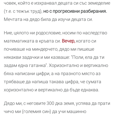
човек, който е изхранвал децата си със земеделие
(т.е. с тежък труд),
но с прогресивни разбирания.
Мечтата на дядо била да изучи децата си.
Ние, цялото ни родословие, носим по наследство
математиката в кръвта си.
Вечер,
когато си
почиваше на миндерчето, дядо ми пишеше
някакви задачки и ми казваше: "Поли, ела да ти
задам една гатанка". Хоризонтално и вертикално
бяха написани цифри, а на празното място аз
трябваше да напиша такава цифра, че сумата
хоризонтално и вертикално да бъде еднаква.
Дядо ми, с неговите 300 дка земя, успява да прати
чичо ми (големия син) да учи машинно