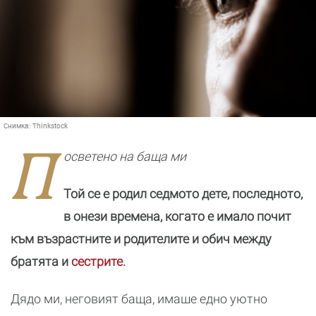
Снимка:
Thinkstock
П
осветено на баща ми
Той се е родил седмото дете, последното,
в онези времена, когато е имало почит
към възрастните и родителите и обич между
братята и
сестрите
.
Дядо ми, неговият баща, имаше едно уютно