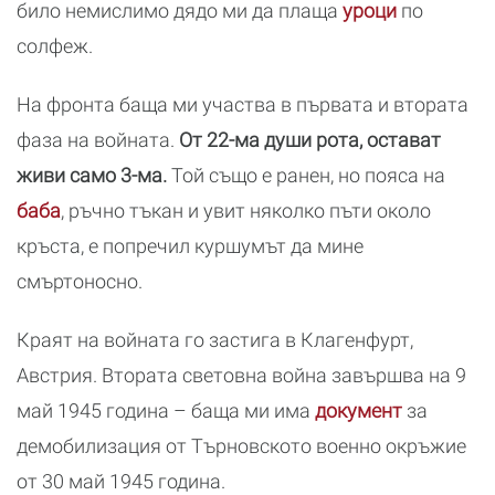
било немислимо дядо ми да плаща
уроци
по
солфеж.
На фронта баща ми участва в първата и втората
фаза на войната.
От 22-ма души рота, остават
живи само 3-ма.
Той също е ранен, но пояса на
баба
, ръчно тъкан и увит няколко пъти около
кръста, е попречил куршумът да мине
смъртоносно.
Краят на войната го застига в Клагенфурт,
Австрия. Втората световна война завършва на 9
май 1945 година – баща ми има
документ
за
демобилизация от Търновското военно окръжие
от 30 май 1945 година.