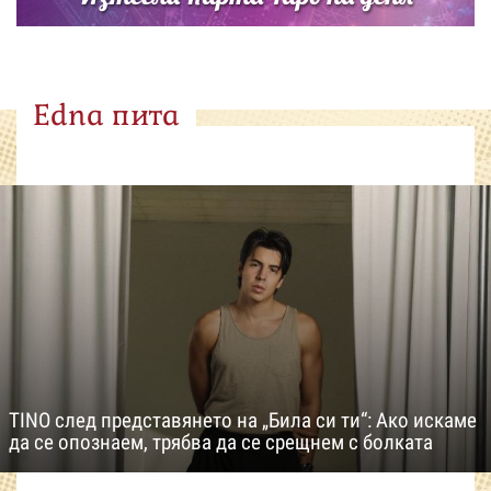
Edna пита
TINO след представянето на „Била си ти“: Ако искаме
да се опознаем, трябва да се срещнем с болката