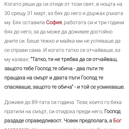
Когато реши да си отиде от този свят, в нощта на
30 срещу 31 март, аз бях до него и държах ръката
му. Бях оставила
София
, работата си и три години
бях до него, за да може да доживее достойно
дните си. Беше тежко и майка ми не успяваше да
се справи сама. И когато татко се отчайваше, аз
му казвах:
"Татко, ти не трябва да се отчайваш,
защото тебе Господ те обича - два пъти те
пращаха на смърт и двата пъти Господ те
спасяваше, защото те обича" - и той се усмихваше.
Доживя до 89-тата си година. Тези, които го бяха
пратили на смърт, си отидоха преди него,
Господ
раздаде справедливост. Човек предполага, а
Бог