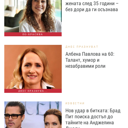
жената след 35 години –
без дори да ги осъзнава
ПО-КРАСИВА
ДНЕС ПРАЗНУВАТ
Албена Павлова на 60:
Талант, хумор и
незабравими роли
ДНЕС ПРАЗНУВА...
ИЗВЕСТНИ
Нов удар в битката: Брад
Пит поиска достъп до
тайните на Анджелина