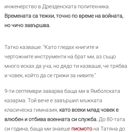
инженерство в Дрезденската политехника.
Времената са тежки, точно по време на войната,
но чичо завършва.
Татко казваше: "Като гледах книгите и
чертожните инструменти на брат ми, аз също
много исках да уча, но дядо ти казваше, че трябва
и човек, който да се грижи за нивите."
9-ти септември заварва баща ми в Ямболската
казарма. Той вече е завършил мъжката
класическа гимназия,
като всеки млад човек е
влюбен и отбива военната си служба.
До 80-тата
си година, баща ми знаеше
писмото
на Татяна до