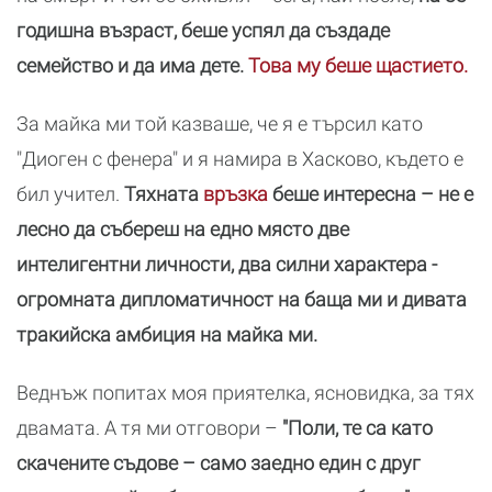
годишна възраст, беше успял да създаде
семейство и да има дете.
Това му беше щастието.
За майка ми той казваше, че я е търсил като
"Диоген с фенера" и я намира в Хасково, където е
бил учител.
Тяхната
връзка
беше интересна – не е
лесно да събереш на едно място две
интелигентни личности, два силни характера -
огромната дипломатичност на баща ми и дивата
тракийска амбиция на майка ми.
Веднъж попитах моя приятелка, ясновидка, за тях
двамата. А тя ми отговори –
"Поли, те са като
скачените съдове – само заедно един с друг