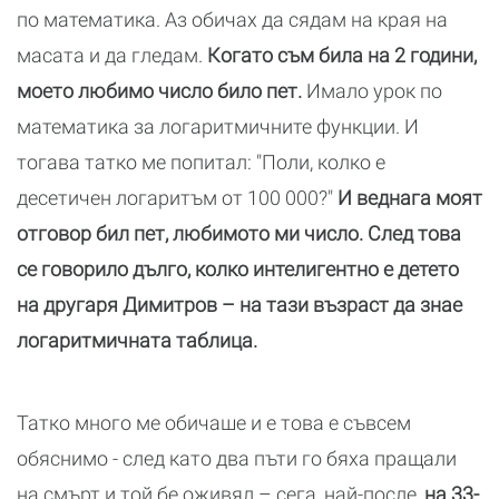
по математика. Аз обичах да сядам на края на
масата и да гледам.
Когато съм била на 2 години,
моето любимо число било пет.
Имало урок по
математика за логаритмичните функции. И
тогава татко ме попитал: "Поли, колко е
десетичен логаритъм от 100 000?"
И веднага моят
отговор бил пет, любимото ми число. След това
се говорило дълго, колко интелигентно е детето
на другаря Димитров – на тази възраст да знае
логаритмичната таблица.
Татко много ме обичаше и е това е съвсем
обяснимо - след като два пъти го бяха пращали
на смърт и той бе оживял – сега, най-после,
на 33-