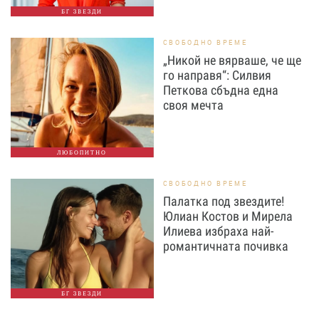
БГ ЗВЕЗДИ
СВОБОДНО ВРЕМЕ
„Никой не вярваше, че ще
го направя“: Силвия
Петкова сбъдна една
своя мечта
ЛЮБОПИТНО
СВОБОДНО ВРЕМЕ
Палатка под звездите!
Юлиан Костов и Мирела
Илиева избраха най-
романтичната почивка
БГ ЗВЕЗДИ