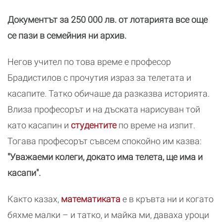
Документът за 250 000 лв. от лотарията все още
се пази в семейния ни архив.
Негов учител по това време е професор
Брадистилов с прочутия израз за телетата и
касапите. Татко обичаше да разказва историята.
Влиза професорът и на дъската нарисуван той
като касапин и
студентите
по време на изпит.
Тогава професорът съвсем спокойно им казва:
"Уважаеми колеги, докато има телета, ще има и
касапи".
Както казах,
математиката
е в кръвта ни и когато
бяхме малки – и татко, и майка ми, даваха уроци