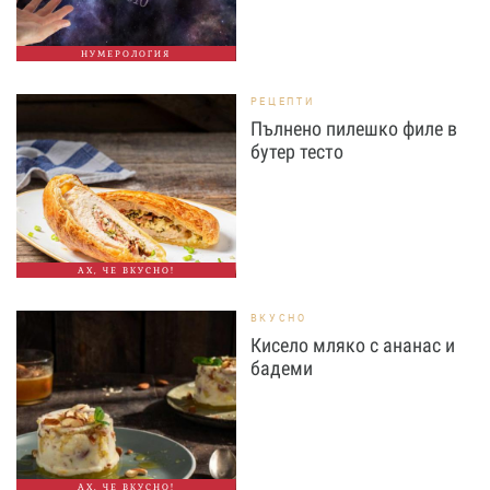
НУМЕРОЛОГИЯ
РЕЦЕПТИ
Пълнено пилешко филе в
бутер тесто
АХ, ЧЕ ВКУСНО!
ВКУСНО
Кисело мляко с ананас и
бадеми
АХ, ЧЕ ВКУСНО!