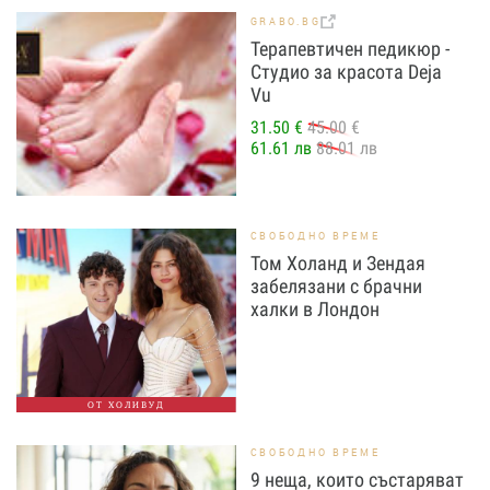
GRABO.BG
Терапевтичен педикюр -
Студио за красота Deja
Vu
31.50 €
45.00 €
61.61 лв
88.01 лв
СВОБОДНО ВРЕМЕ
Том Холанд и Зендая
забелязани с брачни
халки в Лондон
ОТ ХОЛИВУД
СВОБОДНО ВРЕМЕ
9 неща, които състаряват