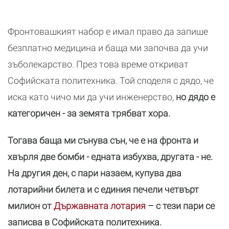
Фронтовашкият набор е имал право да запише
безплатно медицина и баща ми започва да учи
зъболекарство. През това време откриват
Софийската политехника. Той споделя с дядо, че
иска като чичо ми да учи инженерство,
но дядо е
категоричен - за земята трябват хора.
Тогава баща ми сънува сън, че е на фронта и
хвърля две бомби - едната избухва, другата - не.
На другия ден, с пари назаем, купува два
лотарийни билета и с единия печели четвърт
милион от
Държавната лотария
– с тези пари се
записва в Софийската политехника.