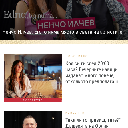
Ненчо Илчев: Егото няма място в света на артистите
ЛЮБОПИТНО
Коя си ти след 20:00
часа? Вечерните навици
издават много повече,
отколкото предполагаш
ЛЮБОПИТНО
ИЗВЕСТНИ
Така ли го правиш, тате?“
Дъщерята на Орлин