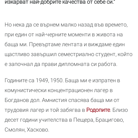
изкарват най-добрите качества от себе си."
Но нека да се върнем малко назад във времето,
при един от най-черните моменти в живота на
баща ми. Превъртаме лентата и виждаме един
щастливо завършил семестриално студент, който
е започнал да прави дипломната си работа.
Годините са 1949, 1950. Баща ми е изпратен в
комунистически концентрационен лагер в
Богданов дол. Амнистия спасява баща ми от
трудовия лагер и той забягва в
Родопите
. Близо
десет години учителства в Пещера, Брацигово,
Смолян, Хасково.