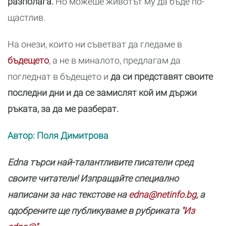
разполага.
Но можеше животът му да бъде по-
щастлив.
На онези, които ни съветват да гледаме в
бъдещето
, а не в миналото, предлагам да
погледнат в бъдещето и
да си представят своите
последни дни и да се замислят кой им държи
ръката, за да ме разберат.
Автор: Поля Димитрова
Edna търси най-талантливите писатели сред
своите читатели! Изпращайте специално
написани за нас текстове на
edna@netinfo.bg
, а
одобрените ще публикуваме в рубриката
"Из