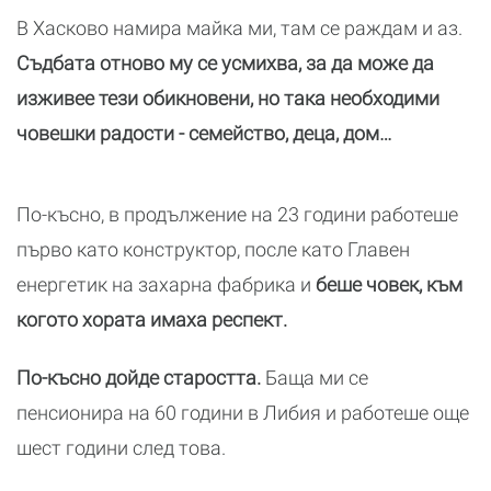
В Хасково намира майка ми, там се раждам и аз.
Съдбата отново му се усмихва, за да може да
изживее тези обикновени, но така необходими
човешки радости - семейство, деца, дом…
По-късно, в продължение на 23 години работеше
първо като конструктор, после като Главен
енергетик на захарна фабрика и
беше човек, към
когото хората имаха респект.
По-късно дойде старостта.
Баща ми се
пенсионира на 60 години в Либия и работеше още
шест години след това.