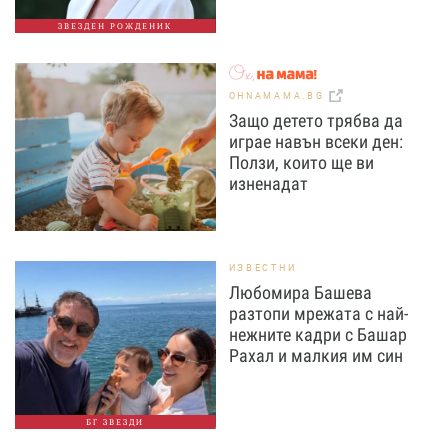
ЗВЕЗДЕН РОЖДЕНИК
OHNAMAMA.BG
Защо детето трябва да
играе навън всеки ден:
Ползи, които ще ви
изненадат
ИЗВЕСТНИ
Любомира Башева
разтопи мрежата с най-
нежните кадри с Башар
Рахал и малкия им син
БГ ЗВЕЗДИ