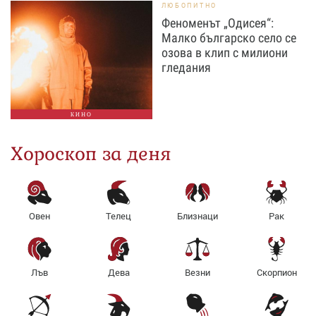
ЛЮБОПИТНО
Феноменът „Одисея“:
Малко българско село се
озова в клип с милиони
гледания
КИНО
Хороскоп за деня
Овен
Телец
Близнаци
Рак
Лъв
Дева
Везни
Скорпион