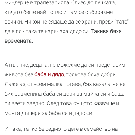
миндерче в трапезарията, близо до печката,
където беше най-топло и там се събирахме
всички. Никой не сядаше да се храни, преди "тате"
да е ял - така те наричаха дядо си.
Такива бяха
времената.
А пък ние, децата, не можехме да си представим
живота без
баба и дядо
, толкова бяха добри.
Даже аз, съвсем малка тогава, бях казала, че не
бих разменила баба си дори за майка си и баща
си взети заедно. След това същото казваше и
моята дъщеря за баба си и дядо си.
И така, татко бе седмото дете в семейство на