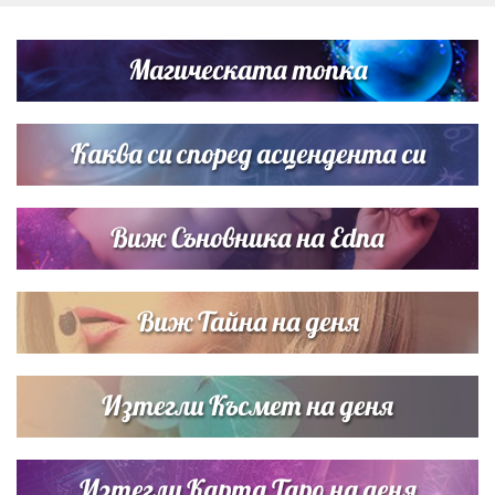
„Тук сме най-щастливи“: Радина Кърджилова и Пламен
Димов издадоха своето любимо място
Магическата топка
Дъщерята на Тодор Батков вдигна сватба, Стоичков и
Братя Аргирови я изненадаха с песен
Каква си според асцендента си
Виж Съновника на Edna
Виж Тайна на деня
Изтегли Късмет на деня
Изтегли Карта Таро на деня