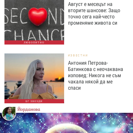
Август е месецът на
вторите шансове: Защо
точно сега най-често
променяме живота си
ЛЮБОПИТНО
ИЗВЕСТНИ
Антония Петрова-
Батинкова с неочаквана
изповед: Никога не съм
чакала някой да ме
спаси
БГ ЗВЕЗДИ
Йорданова