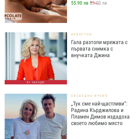
55.90 лв
85.00 лв
ИЗВЕСТНИ
Гала разтопи мрежата с
първата снимка с
внучката Джина
БГ ЗВЕЗДИ
СВОБОДНО ВРЕМЕ
„Тук сме най-щастливи“:
Радина Кърджилова и
Пламен Димов издадоха
своето любимо място