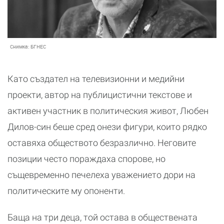
Снимка:
БГНЕС
Като създател на телевизионни и медийни
проекти, автор на публицистични текстове и
активен участник в политическия живот, Любен
Дилов-син беше сред онези фигури, които рядко
оставяха обществото безразлично. Неговите
позиции често пораждаха спорове, но
същевременно печелеха уважението дори на
политическите му опоненти.
Баща на три деца, той остава в обществената