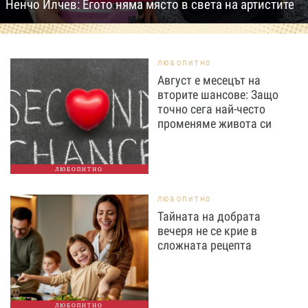
Ненчо Илчев: Егото няма място в света на артистите
ЛЮБОПИТНО
Август е месецът на
вторите шансове: Защо
точно сега най-често
променяме живота си
ЛЮБОПИТНО
ЛЮБОПИТНО
Тайната на добрата
вечеря не се крие в
сложната рецепта
ЛЮБОПИТНО