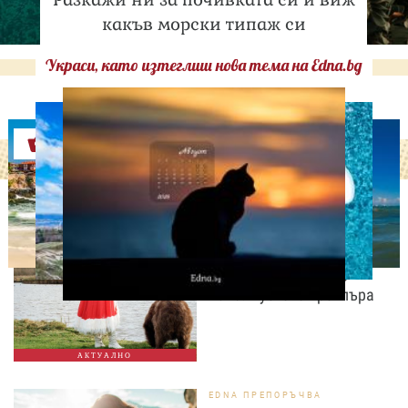
какъв морски типаж си
Украси, като изтеглиш нова тема на Edna.bg
Оферти
ЛЮБОПИТНО
Българският филм "Баба
и Меца" със световна
премиера в Сараево
2026. Пуснаха трейлъра
АКТУАЛНО
EDNA ПРЕПОРЪЧВА