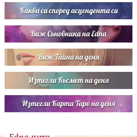
Кортни Кокс и Джим Къртис заедно на яхта
Каква си според асцендента си
Виж Съновника на Edna
Виж Тайна на деня
Изтегли Късмет на деня
Изтегли Карта Таро на деня