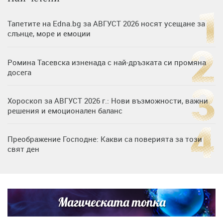
Тапетите на Edna.bg за АВГУСТ 2026 носят усещане за
слънце, море и емоции
Ромина Тасевска изненада с най-дръзката си промяна
досега
Хороскоп за АВГУСТ 2026 г.: Нови възможности, важни
решения и емоционален баланс
Преображение Господне: Какви са поверията за този
свят ден
Дъщерята на Гала - Мари отплава с любимия и двете
си деца на семейна морска приказка
Магическата топка
Звездна ваканция в Майорка: Дженифър Анистън,