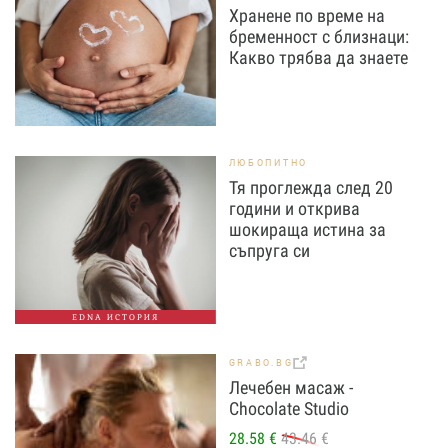
Хранене по време на
бременност с близнаци:
Какво трябва да знаете
ЛЮБОПИТНО
Тя проглежда след 20
години и открива
шокираща истина за
съпруга си
EDNA ИСТОРИЯ
GRABO.BG
Лечебен масаж -
Chocolate Studio
28.58 €
43.46 €