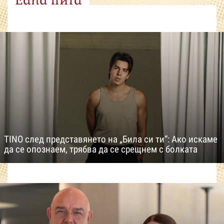
Edna пита
TINO след представянето на „Била си ти“: Ако искаме
да се опознаем, трябва да се срещнем с болката