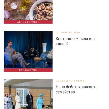
АХ, ЧЕ ВКУСНО!
ОТ МЕН ЗА МЕН
Контролът – сила или
капан?
ПСИХОЛОГИЯ
СВОБОДНО ВРЕМЕ
Ново бебе в кралското
семейство