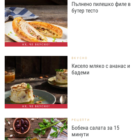
Пълнено пилешко филе в
бутер тесто
АХ, ЧЕ ВКУСНО!
ВКУСНО
Кисело мляко с ананас и
бадеми
АХ, ЧЕ ВКУСНО!
РЕЦЕПТИ
Бобена салата за 15
минути