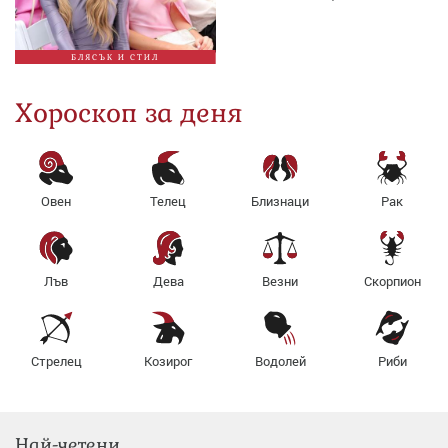
БЛЯСЪК И СТИЛ
Хороскоп за деня
Овен
Телец
Близнаци
Рак
Лъв
Дева
Везни
Скорпион
Стрелец
Козирог
Водолей
Риби
Най-четени