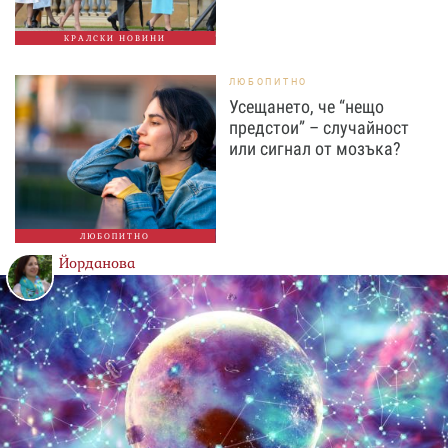
КРАЛСКИ НОВИНИ
ЛЮБОПИТНО
Усещането, че “нещо
предстои” – случайност
или сигнал от мозъка?
ЛЮБОПИТНО
Йорданова