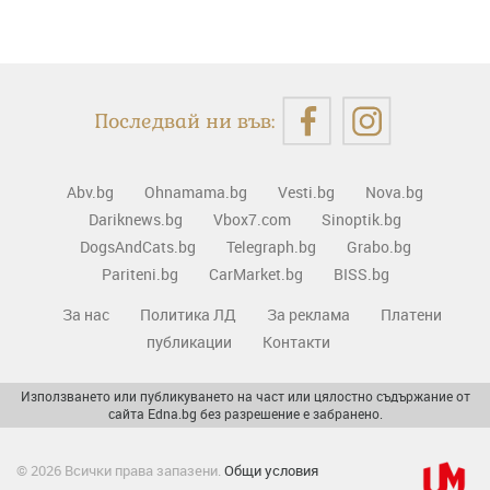
Последвай ни във:
Abv.bg
Ohnamama.bg
Vesti.bg
Nova.bg
Dariknews.bg
Vbox7.com
Sinoptik.bg
DogsAndCats.bg
Telegraph.bg
Grabo.bg
Pariteni.bg
CarMarket.bg
BISS.bg
За нас
Политика ЛД
За реклама
Платени
публикации
Контакти
Използването или публикуването на част или цялостно съдържание от
сайта Edna.bg без разрешение е забранено.
© 2026 Всички права запазени.
Общи условия