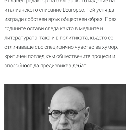
е главен редактор на българското издание на
италианското списание L'Europeo. Той успя да
изгради собствен ярък обществен образ. През
годините остави следа както в медиите и
литературата, така и в политиката, където се
отличаваше със специфично чувство за хумор,
критичен поглед към обществените процеси и
способност да предизвиква дебат.