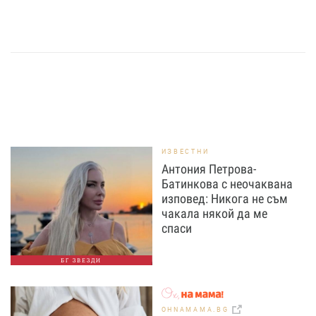
ИЗВЕСТНИ
Антония Петрова-
Батинкова с неочаквана
изповед: Никога не съм
чакала някой да ме
спаси
БГ ЗВЕЗДИ
OHNAMAMA.BG