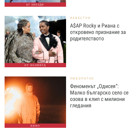
БГ ЗВЕЗДИ
ИЗВЕСТНИ
A$AP Rocky и Риана с
откровено признание за
родителството
ОТ ХОЛИВУД
ЛЮБОПИТНО
Феноменът „Одисея“:
Малко българско село се
озова в клип с милиони
гледания
КИНО