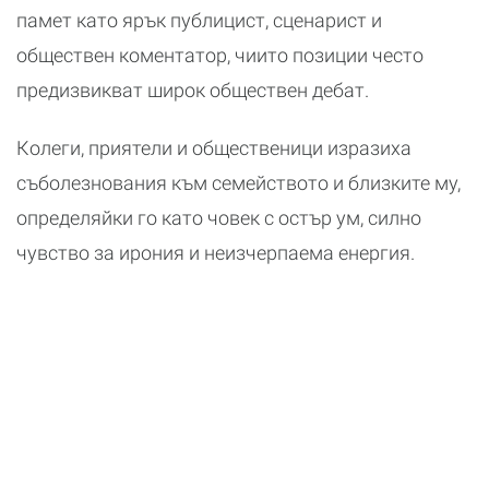
памет като ярък публицист, сценарист и
обществен коментатор, чиито позиции често
предизвикват широк обществен дебат.
Колеги, приятели и общественици изразиха
съболезнования към семейството и близките му,
определяйки го като човек с остър ум, силно
чувство за ирония и неизчерпаема енергия.