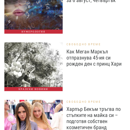
за 6 август, четвъртък
НУМЕРОЛОГИЯ
СВОБОДНО ВРЕМЕ
Как Меган Маркъл
отпразнува 45-ия си
рожден ден с принц Хари
КРАЛСКИ НОВИНИ
СВОБОДНО ВРЕМЕ
Харпър Бекъм тръгва по
стъпките на майка си –
подготвя собствен
козметичен бранд