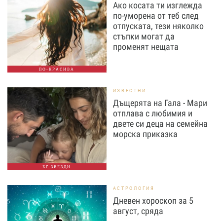
Ако косата ти изглежда
по-уморена от теб след
отпуската, тези няколко
стъпки могат да
променят нещата
ПО-КРАСИВА
ИЗВЕСТНИ
Дъщерята на Гала - Мари
отплава с любимия и
двете си деца на семейна
морска приказка
БГ ЗВЕЗДИ
АСТРОЛОГИЯ
Дневен хороскоп за 5
август, сряда