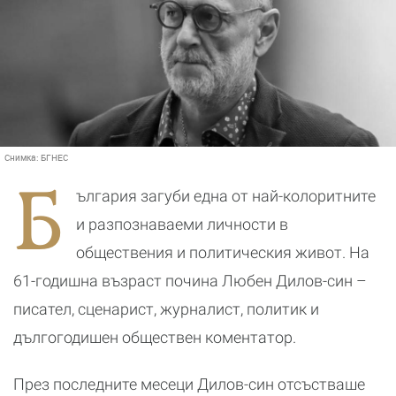
Снимка:
БГНЕС
Б
ългария загуби една от най-колоритните
и разпознаваеми личности в
обществения и политическия живот. На
61-годишна възраст почина Любен Дилов-син –
писател, сценарист, журналист, политик и
дългогодишен обществен коментатор.
През последните месеци Дилов-син отсъстваше