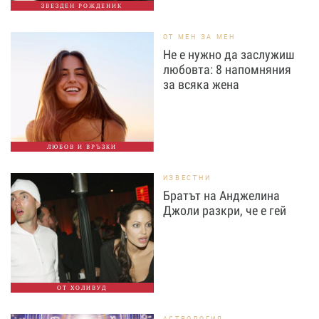
ЗВЕЗДЕН РОЖДЕНИК
ОТ МЕН ЗА МЕН
Не е нужно да заслужиш
любовта: 8 напомняния
за всяка жена
ЛЮБОВ И ВРЪЗКИ
ИЗВЕСТНИ
Братът на Анджелина
Джоли разкри, че е гей
ОТ ХОЛИВУД
АСТРОЛОГИЯ