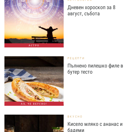
Дневен хороскоп за 8
август, събота
АСТРО
РЕЦЕПТИ
Пълнено пилешко филе в
бутер тесто
АХ, ЧЕ ВКУСНО!
ВКУСНО
Кисело мляко с ананас и
бадеми