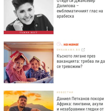
Отиде си Джансевер
Далипова –
емблематичният глас на
арабеска
ТЪЖНА ВЕСТ
OHNAMAMA.BG
Късното лягане през
ваканцията: трябва ли да
се тревожим?
ИЗВЕСТНИ
Даниел Петканов покори
Африка: пингвини, акули
и незабравими гледки от