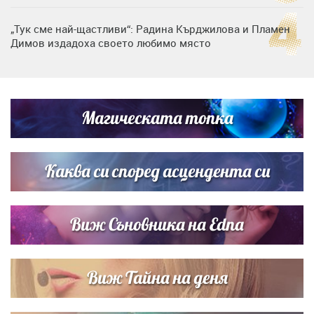
„Тук сме най-щастливи“: Радина Кърджилова и Пламен
Димов издадоха своето любимо място
Дъщерята на Тодор Батков вдигна сватба, Стоичков и
Братя Аргирови я изненадаха с песен
Магическата топка
Дневен хороскоп за 6 август, четвъртък
Каква си според асцендента си
Виж Съновника на Edna
Виж Тайна на деня