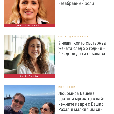
незабравими роли
ДНЕС ПРАЗНУВА...
СВОБОДНО ВРЕМЕ
9 неща, които състаряват
жената след 35 години –
без дори да ги осъзнава
ПО-КРАСИВА
ИЗВЕСТНИ
Любомира Башева
разтопи мрежата с най-
нежните кадри с Башар
Рахал и малкия им син