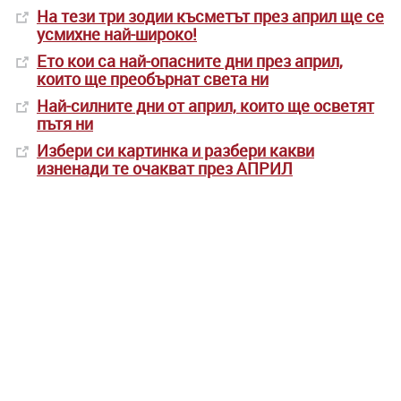
На тези три зодии късметът през април ще се
усмихне най-широко!
Ето кои са най-опасните дни през април,
които ще преобърнат света ни
Най-силните дни от април, които ще осветят
пътя ни
Избери си картинка и разбери какви
изненади те очакват през АПРИЛ