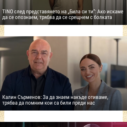
TINO след представянето на „Била си ти“: Ако искаме
да се опознаем, трябва да се срещнем с болката
Калин Сърменов: За да знаем накъде отиваме,
трябва да помним кои са били преди нас