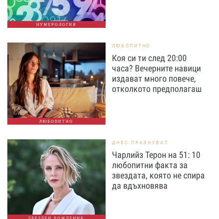
НУМЕРОЛОГИЯ
ЛЮБОПИТНО
Коя си ти след 20:00
часа? Вечерните навици
издават много повече,
отколкото предполагаш
ЛЮБОПИТНО
ДНЕС ПРАЗНУВАТ
Чарлийз Терон на 51: 10
любопитни факта за
звездата, която не спира
да вдъхновява
ЗВЕЗДЕН РОЖДЕНИК