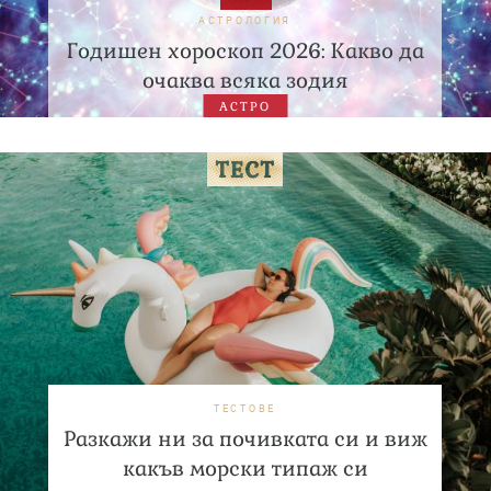
АСТРОЛОГИЯ
Годишен хороскоп 2026: Какво да
очаква всяка зодия
АСТРО
ТЕСТОВЕ
Разкажи ни за почивката си и виж
какъв морски типаж си