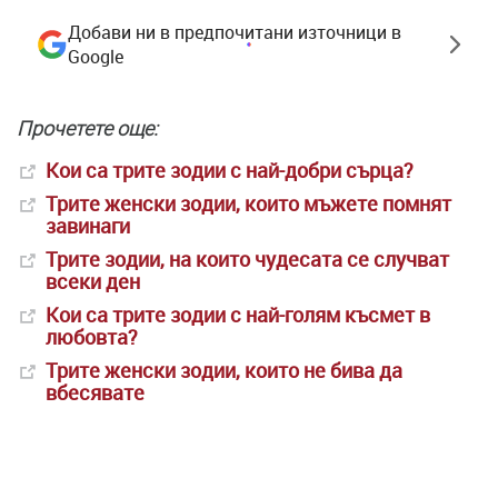
Добави ни в предпочитани източници в
Google
Прочетете още:
Кои са трите зодии с най-добри сърца?
Трите женски зодии, които мъжете помнят
завинаги
Трите зодии, на които чудесата се случват
всеки ден
Кои са трите зодии с най-голям късмет в
любовта?
Трите женски зодии, които не бива да
вбесявате