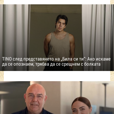
TINO след представянето на „Била си ти“: Ако искаме
да се опознаем, трябва да се срещнем с болката