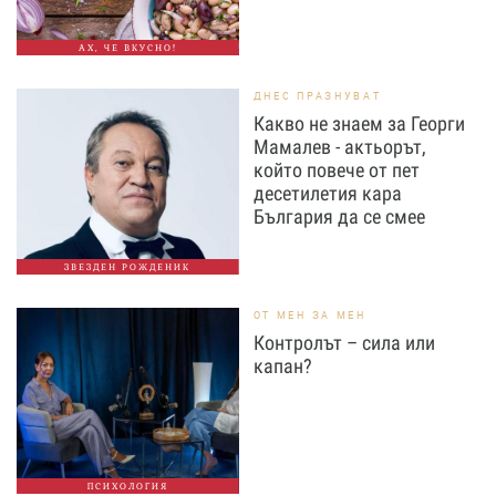
АХ, ЧЕ ВКУСНО!
ДНЕС ПРАЗНУВАТ
Какво не знаем за Георги
Мамалев - актьорът,
който повече от пет
десетилетия кара
България да се смее
ЗВЕЗДЕН РОЖДЕНИК
ОТ МЕН ЗА МЕН
Контролът – сила или
капан?
ПСИХОЛОГИЯ