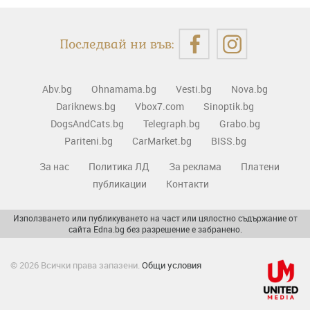
Последвай ни във:
Abv.bg
Ohnamama.bg
Vesti.bg
Nova.bg
Dariknews.bg
Vbox7.com
Sinoptik.bg
DogsAndCats.bg
Telegraph.bg
Grabo.bg
Pariteni.bg
CarMarket.bg
BISS.bg
За нас
Политика ЛД
За реклама
Платени
публикации
Контакти
Използването или публикуването на част или цялостно съдържание от
сайта Edna.bg без разрешение е забранено.
© 2026 Всички права запазени.
Общи условия