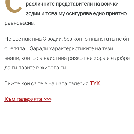
С
реалност
различните представители на всички
зодии и това му осигурява едно приятно
равновесие.
Но все пак има 3 зодии, без които планетата не би
оцеляла... Заради характеристиките на тези
знаци, които са наистина разкошни хора и е добре
да ги пазите в живота си.
Вижте кои са те в нашата галерия
ТУК
.
Към галерията >>>