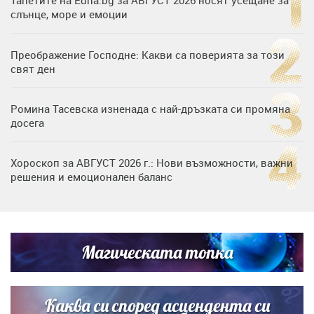
Тапетите на Edna.bg за АВГУСТ 2026 носят усещане за
слънце, море и емоции
Преображение Господне: Какви са поверията за този
свят ден
Ромина Тасевска изненада с най-дръзката си промяна
досега
Хороскоп за АВГУСТ 2026 г.: Нови възможности, важни
решения и емоционален баланс
Дъщерята на Гала - Мари отплава с любимия и двете
си деца на семейна морска приказка
Магическата топка
Звездна ваканция в Майорка: Дженифър Анистън,
Кортни Кокс и Джим Къртис заедно на яхта
Каква си според асцендента си