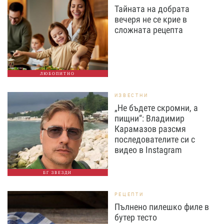
Тайната на добрата
вечеря не се крие в
сложната рецепта
ЛЮБОПИТНО
ИЗВЕСТНИ
„Не бъдете скромни, а
пищни“: Владимир
Карамазов разсмя
последователите си с
видео в Instagram
БГ ЗВЕЗДИ
РЕЦЕПТИ
Пълнено пилешко филе в
бутер тесто