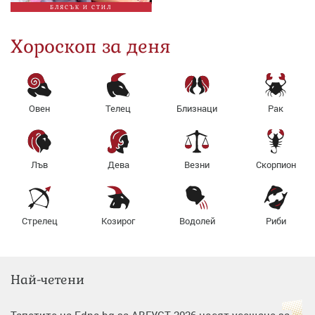
БЛЯСЪК И СТИЛ
Хороскоп за деня
Овен
Телец
Близнаци
Рак
Лъв
Дева
Везни
Скорпион
Стрелец
Козирог
Водолей
Риби
Най-четени