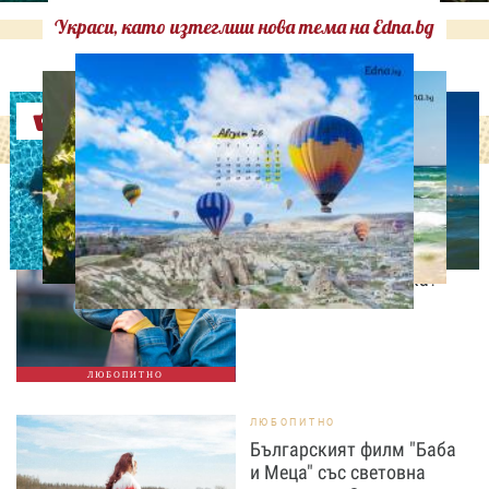
Украси, като изтеглиш нова тема на Edna.bg
Оферти
ЛЮБОПИТНО
Усещането, че “нещо
предстои” – случайност
или сигнал от мозъка?
ЛЮБОПИТНО
ЛЮБОПИТНО
Българският филм "Баба
и Меца" със световна