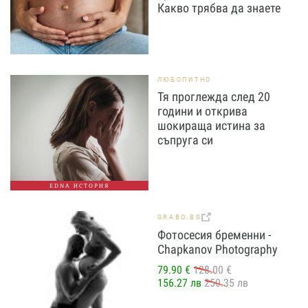
Какво трябва да знаете
ЛЮБОПИТНО
Тя проглежда след 20
години и открива
шокираща истина за
съпруга си
EDNA ИСТОРИЯ
GRABO.BG
Фотосесия бременни -
Chapkanov Photography
79.90 €
128.00 €
156.27 лв
250.35 лв