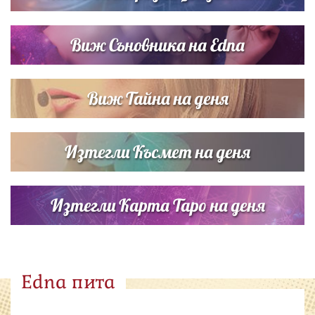
Виж Съновника на Edna
Виж Тайна на деня
Изтегли Късмет на деня
Изтегли Карта Таро на деня
Edna пита