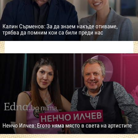
Калин Сърменов: За да знаем накъде отиваме,
трябва да помним кои са били преди нас
Ненчо Илчев: Егото няма място в света на артистите