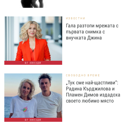
ИЗВЕСТНИ
Гала разтопи мрежата с
първата снимка с
внучката Джина
БГ ЗВЕЗДИ
СВОБОДНО ВРЕМЕ
„Тук сме най-щастливи“:
Радина Кърджилова и
Пламен Димов издадоха
своето любимо място
БГ ЗВЕЗДИ