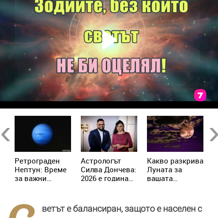
Previous
Ne
Ретрограден
Астрологът
Kакво разкрива
К
Нептун: Време
Силва Дончева:
Луната за
и
за важни
2026 е година
вашата
ж
решения за 4
на съвпадите,
личност?
зодии
които
отключват
ветът е балансиран, защото е населен с
новата