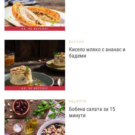
АХ, ЧЕ ВКУСНО!
ВКУСНО
Кисело мляко с ананас и
бадеми
АХ, ЧЕ ВКУСНО!
РЕЦЕПТИ
Бобена салата за 15
минути