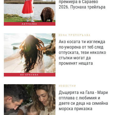
премиера в Сараево
2026. Пуснаха трейлъра
АКТУАЛНО
EDNA ПРЕПОРЪЧВА
Ако косата ти изглежда
по-уморена от теб след
отпуската, тези няколко
стъпки могат да
променят нещата
ПО-КРАСИВА
ИЗВЕСТНИ
Дъщерята на Гала - Мари
отплава с любимия и
двете си деца на семейна
морска приказка