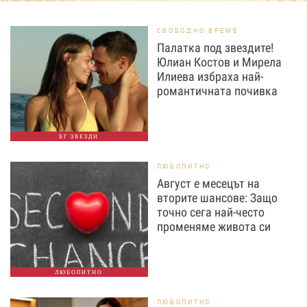
СВОБОДНО ВРЕМЕ
Палатка под звездите!
Юлиан Костов и Мирела
Илиева избраха най-
романтичната почивка
БГ ЗВЕЗДИ
ЛЮБОПИТНО
Август е месецът на
вторите шансове: Защо
точно сега най-често
променяме живота си
ЛЮБОПИТНО
ЛЮБОПИТНО