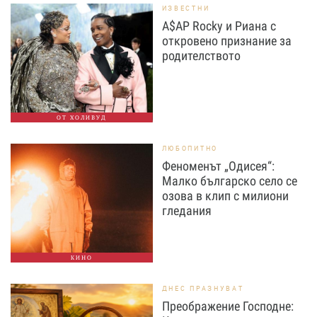
ИЗВЕСТНИ
A$AP Rocky и Риана с
откровено признание за
родителството
ОТ ХОЛИВУД
ЛЮБОПИТНО
Феноменът „Одисея“:
Малко българско село се
озова в клип с милиони
гледания
КИНО
ДНЕС ПРАЗНУВАТ
Преображение Господне: