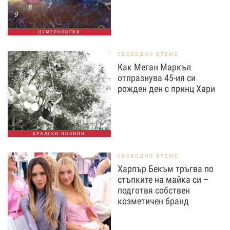
НУМЕРОЛОГИЯ
СВОБОДНО ВРЕМЕ
Как Меган Маркъл
отпразнува 45-ия си
рожден ден с принц Хари
КРАЛСКИ НОВИНИ
СВОБОДНО ВРЕМЕ
Харпър Бекъм тръгва по
стъпките на майка си –
подготвя собствен
козметичен бранд