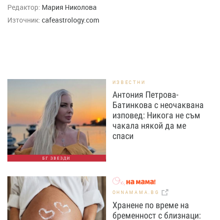
Редактор:
Мария Николова
Източник:
cafeastrology.com
ИЗВЕСТНИ
Антония Петрова-
Батинкова с неочаквана
изповед: Никога не съм
чакала някой да ме
спаси
БГ ЗВЕЗДИ
OHNAMAMA.BG
Хранене по време на
бременност с близнаци: