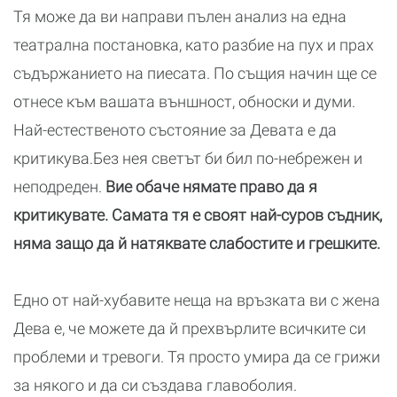
Тя може да ви направи пълен анализ на една
театрална постановка, като разбие на пух и прах
съдържанието на пиесата. По същия начин ще се
отнесе към вашата външност, обноски и думи.
Най-естественото състояние за Девата е да
критикува.Без нея светът би бил по-небрежен и
неподреден.
Вие обаче нямате право да я
критикувате. Самата тя е своят най-суров съдник,
няма защо да й натяквате слабостите и грешките.
Едно от най-хубавите неща на връзката ви с жена
Дева е, че можете да й прехвърлите всичките си
проблеми и тревоги. Тя просто умира да се грижи
за някого и да си създава главоболия.