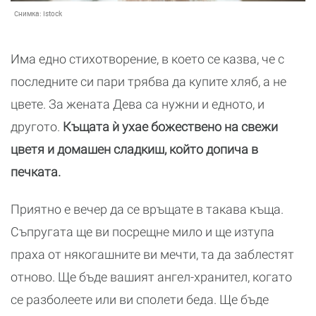
Снимка:
Istock
Има едно стихотворение, в което се казва, че с
последните си пари трябва да купите хляб, а не
цвете. За жената Дева са нужни и едното, и
другото.
Къщата ѝ ухае божествено на свежи
цветя и домашен сладкиш, който допича в
печката.
Приятно е вечер да се връщате в такава къща.
Съпругата ще ви посрещне мило и ще изтупа
праха от някогашните ви мечти, та да заблестят
отново. Ще бъде вашият ангел-хранител, когато
се разболеете или ви сполети беда. Ще бъде