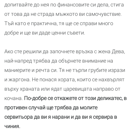
допитвайте до нея по финансовите си дела, стига
от това да не страда мъжкото ви самочувствие.
Тъй като е практична, тя ще се справи много
добре и ще ви даде ценни съвети.
Ако сте решили да започнете връзка с жена Дева,
най-напред трябва да обърнете внимание на
маниерите и речта си. Тя не търпи грубите изрази
и жаргона. Не понася хората, които се нахвърлят
върху храната или ядат царевицата направо от
кочана.
По-добре се откажете от този деликатес, в
противен случай ще трябва да молите
сервитьора да ви я нарани и да ви я сервира в
чиния.