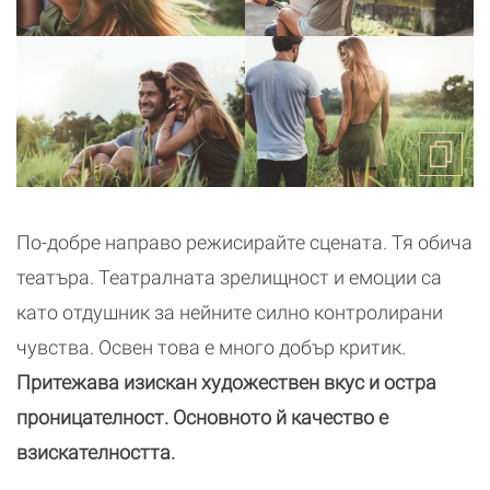
По-добре направо режисирайте сцената. Тя обича
театъра. Театралната зрелищност и емоции са
като отдушник за нейните силно контролирани
чувства. Освен това е много добър критик.
Притежава изискан художествен вкус и остра
проницателност. Основното й качество е
взискателността.