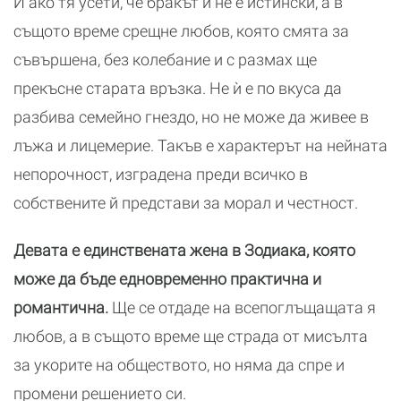
И ако тя усети, че бракът ѝ не е истински, а в
същото време срещне любов, която смята за
съвършена, без колебание и с размах ще
прекъсне старата връзка. Не ѝ е по вкуса да
разбива семейно гнездо, но не може да живее в
лъжа и лицемерие. Такъв е характерът на нейната
непорочност, изградена преди всичко в
собствените й представи за морал и честност.
Девата е единствената жена в Зодиака, която
може да бъде едновременно практична и
романтична.
Ще се отдаде на всепоглъщащата я
любов, а в същото време ще страда от мисълта
за укорите на обществото, но няма да спре и
промени решението си.