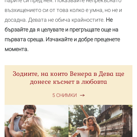
парите си пред нея. Показвайте непрекъснато
възхищението си от това колко е умна, но не и
досадна. Девата не обича крайностите.
Не
бързайте да я целувате и прегръщате още на
първата среща. Изчакайте и добре преценете
момента.
Зодиите, на които Венера в Дева ще
донесе късмет в любовта
5 СНИМКИ