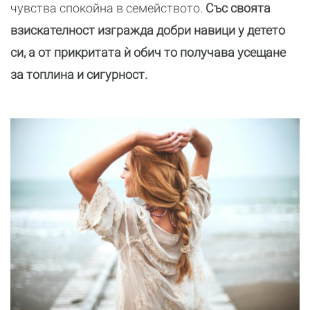
чувства спокойна в семейството.
Със своята
взискателност изгражда добри навици у детето
си, а от прикритата ѝ обич то получава усещане
за топлина и сигурност.