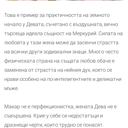
Това е пример за практичността на земното
начало у Девата, съчетано с въздушната, вечно
търсеща идеала същност на Меркурий. Силата на
любовта у тази жена може да засенчи страстта
на всички други зодиакални знаци. Много често
физическата страна на същата любов обаче е
заменена от страстта на нейния дух, което се
нрави особено на по-интелигентните и деликатни
мъже.
Макар че е перфекционистка, жената Дева не е
съвършена. Крие у себе си недостатъци и
дразнещи черти, които трудно се понасят.