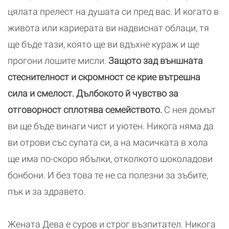
цялата прелест на душата си пред вас. И когато в
живота или кариерата ви надвиснат облаци, тя
ще бъде тази, която ще ви вдъхне кураж и ще
прогони лошите мисли.
Защото зад външната
стеснителност и скромност се крие вътрешна
сила и смелост. Дълбокото й чувство за
отговорност сплотява семейството.
С нея домът
ви ще бъде винаги чист и уютен. Никога няма да
ви отрови със супата си, а на масичката в хола
ще има по-скоро ябълки, отколкото шоколадови
бонбони. И без това те не са полезни за зъбите,
пък и за здравето.
Жената Дева е суров и строг възпитател. Никога