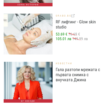
EDNA ИСТОРИЯ
GRABO.BG
RF лифтинг - Glow skin
studio
53.69 €
76.69 €
105.01 лв
149.99 лв
ИЗВЕСТНИ
Гала разтопи мрежата с
първата снимка с
внучката Джина
БГ ЗВЕЗДИ