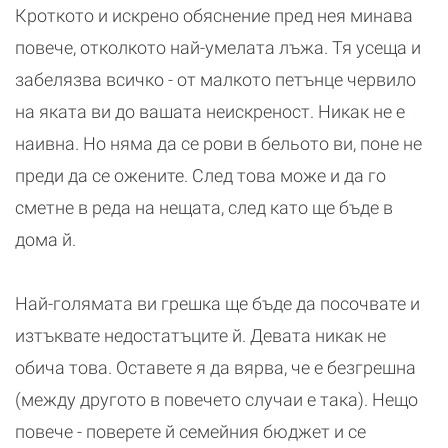
Кроткото и искрено обяснение пред нея минава
повече, отколкото най-умелата лъжа. Тя усеща и
забелязва всичко - от малкото петънце червило
на яката ви до вашата неискреност. Никак не е
наивна. Но няма да се рови в бельото ви, поне не
преди да се ожените. След това може и да го
сметне в реда на нещата, след като ще бъде в
дома й.
Най-голямата ви грешка ще бъде да посочвате и
изтъквате недостатъците й. Девата никак не
обича това. Оставете я да вярва, че е безгрешна
(между другото в повечето случаи е така). Нещо
повече - поверете й семейния бюджет и се