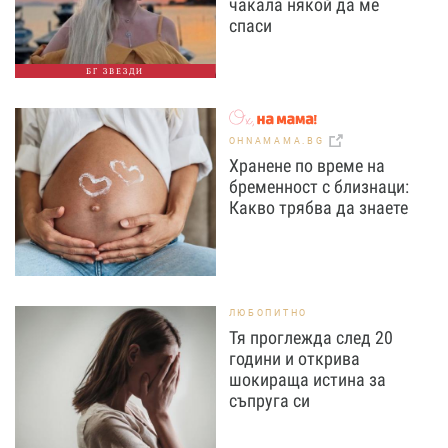
чакала някой да ме
спаси
БГ ЗВЕЗДИ
OHNAMAMA.BG
Хранене по време на
бременност с близнаци:
Какво трябва да знаете
ЛЮБОПИТНО
Тя проглежда след 20
години и открива
шокираща истина за
съпруга си