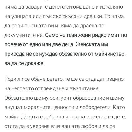
няма да заварите детето си омацано и изкаляно
на улицата или пък със скъсани дрешки. То няма
да рови в нещата ви и няма да драска по
документите ви.
Само че тези жени рядко имат по
повече от едно или две деца. Женската им
природа не се нуждае обезателно от майчинство,
за да се докаже.
Роди ли се обаче детето, те ще се отдадат изцяло
на неговото отглеждане и възпитание.
Обезателно ще му осигурят образование и ще му
внушат моралните ценности и добродетели. Като
майка Девата е забавна и нежна със своето дете,
стига да е уверена във вашата любов и да се