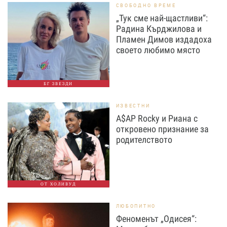
СВОБОДНО ВРЕМЕ
„Тук сме най-щастливи“:
Радина Кърджилова и
Пламен Димов издадоха
своето любимо място
БГ ЗВЕЗДИ
ИЗВЕСТНИ
A$AP Rocky и Риана с
откровено признание за
родителството
ОТ ХОЛИВУД
ЛЮБОПИТНО
Феноменът „Одисея“: