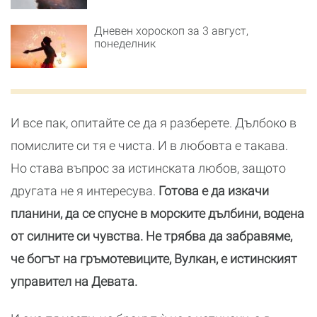
Дневен хороскоп за 3 август,
понеделник
И все пак, опитайте се да я разберете. Дълбоко в
помислите си тя е чиста. И в любовта е такава.
Но става въпрос за истинската любов, защото
другата не я интересува.
Готова е да изкачи
планини, да се спусне в морските дълбини, водена
от силните си чувства. Не трябва да забравяме,
че богът на гръмотевиците, Вулкан, е истинският
управител на Девата.