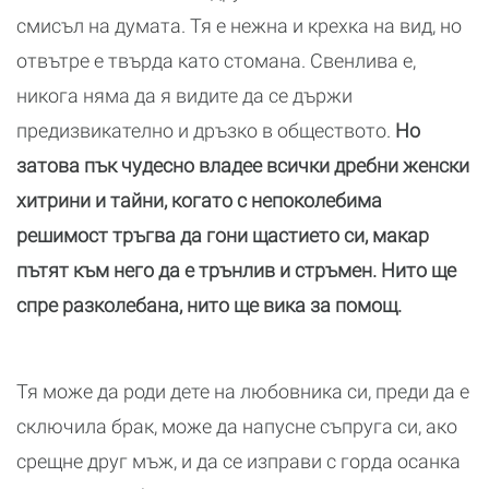
смисъл на думата. Тя е нежна и крехка на вид, но
отвътре е твърда като стомана. Свенлива е,
никога няма да я видите да се държи
предизвикателно и дръзко в обществото.
Но
затова пък чудесно владее всички дребни женски
хитрини и тайни, когато с непоколебима
решимост тръгва да гони щастието си, макар
пътят към него да е трънлив и стръмен. Нито ще
спре разколебана, нито ще вика за помощ.
Тя може да роди дете на любовника си, преди да е
сключила брак, може да напусне съпруга си, ако
срещне друг мъж, и да се изправи с горда осанка