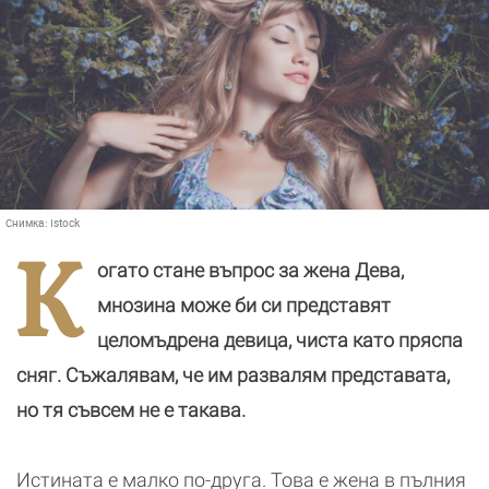
Снимка:
Istock
К
огато стане въпрос за жена Дева,
мнозина може би си представят
целомъдрена девица, чиста като пряспа
сняг. Съжалявам, че им развалям представата,
но тя съвсем не е такава.
Истината е малко по-друга. Това е жена в пълния