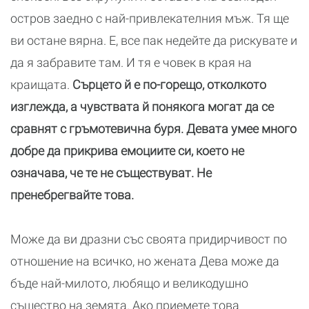
остров заедно с най-привлекателния мъж. Тя ще
ви остане вярна. Е, все пак недейте да рискувате и
да я забравите там. И тя е човек в края на
краищата.
Сърцето й е по-горещо, отколкото
изглежда, а чувствата й понякога могат да се
сравнят с гръмотевична буря. Девата умее много
добре да прикрива емоциите си, което не
означава, че те не съществуват. Не
пренебрегвайте това.
Може да ви дразни със своята придирчивост по
отношение на всичко, но жената Дева може да
бъде най-милото, любящо и великодушно
същество на земята. Ако приемете това