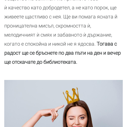
ѝ качество като добродетел, а не като порок, ще
живеете щастливо с нея. Ще ви помага ясната й
проницателна мисъл, скромността ѝ,
мелодичният ѝ смях и забавното ѝ държание,
когато е спокойна и никой не я ядосва.
Тогава с
радост ще се бръснете по два пъти на ден и вечер
ще отскачате до библиотеката.