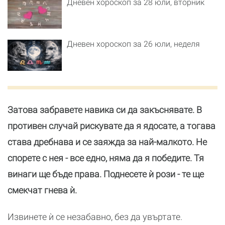
Дневен хороскоп за 28 юли, вторник
Дневен хороскоп за 26 юли, неделя
Затова забравете навика си да закъснявате. В
противен случай рискувате да я ядосате, а тогава
става дребнава и се заяжда за най-малкото. Не
спорете с нея - все едно, няма да я победите. Тя
винаги ще бъде права. Поднесете ѝ рози - те ще
смекчат гнева ѝ.
Извинете ѝ се незабавно, без да увъртате.