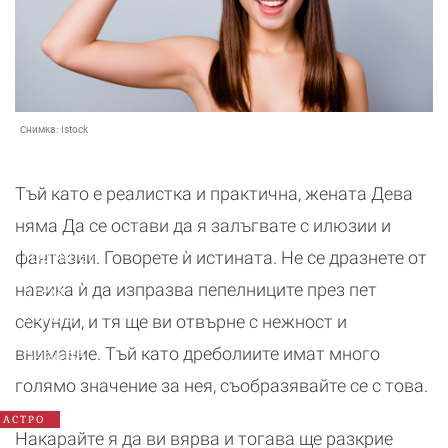
Снимка:
Istock
Тъй като е реалистка и практична, жената Дева
няма Да се остави да я залъгвате с илюзии и
Годишен
фантазии. Говорете ѝ истината. Не се дразнете от
хороскоп
навика ѝ да изпразва пепелниците през пет
2026:
Какво
секунди, и тя ще ви отвърне с нежност и
да
внимание. Тъй като дреболиите имат много
очаква
всяка
голямо значение за нея, съобразявайте се с това.
зодия
АСТРО
Накарайте я да ви вярва и тогава ще разкрие