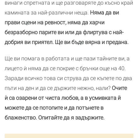
винаги спретната и ще разговаряте до късно край
камината за най-различни неща.
Няма да ви
прави сцени на ревност, няма да харчи
безразборно парите ви или да флиртува с най-
добрия ви приятел. Ще ви бъде вярна и предана.
Ще ви помага в работата и ще пази тайните ви, а
лицето ѝ няма да се покрие с бръчки още на 40.
Заради всичко това си струва да се къпете по два
пъти на ден и да се държите нежно, нали?
Очите
ѝ са озарени от чиста любов, а в усмивката й
можете да се потопите и да потънете в
блаженство. Опитайте да я задържите.