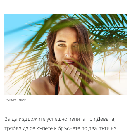
Снимка:
Istock
За да издържите успешно изпита при Девата,
трябва да се къпете и бръснете по два пъти на