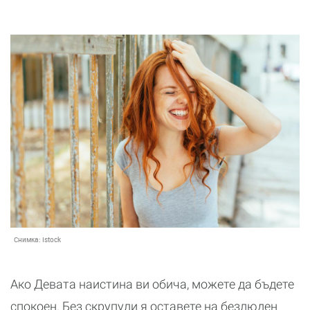
Снимка:
Istock
Ако Девата наистина ви обича, можете да бъдете
спокоен. Без скрупули я оставете на безлюден