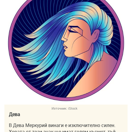
Източник:
iStock
Дева
В Дева Меркурий винаги е изключително силен.
Хората от този знак ще имат голям късмет, тъй