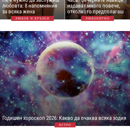
любовта: 8 напомняния
издават много повече,
за всяка жена
отколкото предполагаш
ЛЮБОВ И ВРЪЗКИ
ЛЮБОПИТНО
Годишен хороскоп 2026: Какво да очаква всяка зодия
АСТРО