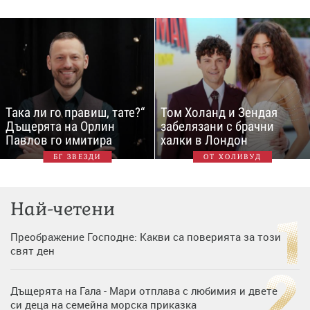
Така ли го правиш, тате?“
Том Холанд и Зендая
Дъщерята на Орлин
забелязани с брачни
Павлов го имитира
халки в Лондон
БГ ЗВЕЗДИ
ОТ ХОЛИВУД
Най-четени
Преображение Господне: Какви са поверията за този
свят ден
Дъщерята на Гала - Мари отплава с любимия и двете
си деца на семейна морска приказка