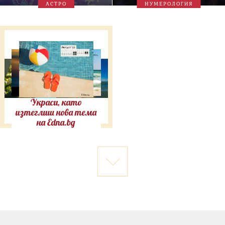
АСТРО
НУМЕРОЛОГИЯ
Украси, като
изтеглиш нова тема
на Edna.bg