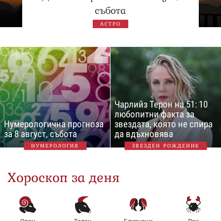
събота
АСТРО
Чарлийз Терон на 51: 10
любопитни факта за
Нумерологична прогноза
звездата, която не спира
за 8 август, събота
да вдъхновява
НУМЕРОЛОГИЯ
ЗВЕЗДЕН РОЖДЕНИК
Хороскоп за деня