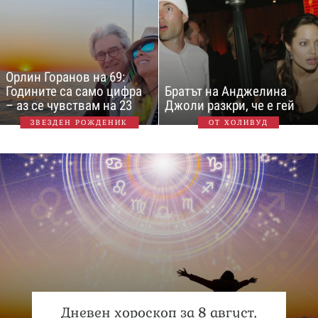
Орлин Горанов на 69:
Годините са само цифра
Братът на Анджелина
– аз се чувствам на 23
Джоли разкри, че е гей
ЗВЕЗДЕН РОЖДЕНИК
ОТ ХОЛИВУД
Дневен хороскоп за 8 август,