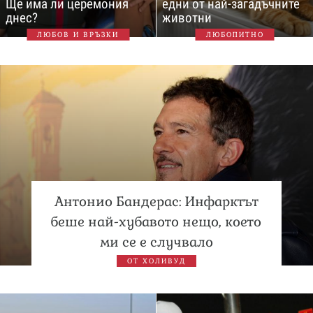
Ще има ли церемония
едни от най-загадъчните
днес?
животни
ЛЮБОВ И ВРЪЗКИ
ЛЮБОПИТНО
Антонио Бандерас: Инфарктът
беше най-хубавото нещо, което
ми се е случвало
ОТ ХОЛИВУД