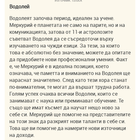
Източник:
iStock
Водолей
Водолеят започва период, идеален за учене.
Меркурий е планетата не само на парите, но и на
комуникацията, затова от 11-и астролозите
съветват Водолея да се съсредоточи върху
изучаването на чужди езици. За тези, за които
това е абсолютно без значение, можете да опитате
да придобиете нови професионални умения. Факт
е, че Меркурий е в идеална позиция, което
означава, че паметта и вниманието на Водолея ще
нараснат значително. След като тези хора станат
по-внимателни, те могат да вършат трудна работа.
Голям успех очаква всички Водолеи, които се
занимават с наука или преминават обучение. Те
също ще имат късмет да научат нещо ново за
себе си. Меркурий ще помогне на представителите
на този знак да разкрият нови таланти в себе си.
Това ще ви помогне да намерите нови източници
на доходи.