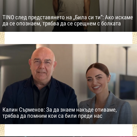
TINO след представянето на „Била си ти“: Ако искаме
да се опознаем, трябва да се срещнем с болката
Калин Сърменов: За да знаем накъде отиваме,
трябва да помним кои са били преди нас