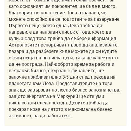
като основният им покровител ще бъде в много
благоприятно положение. Това означава, че
можете спокойно да се подготвите за пазаруване.
Първото нещо, което една Дева трябва да
направи, е да направи списък с това, което да
купи, а след това трябва да събере информация.
Астролозите препоръчват първо да анализирате
пазара и да разберете къде можете да си купите
скъпи неща на по-ниска цена, така че качеството
да не пострада. Най-доброто време за работа и
всякакъв бизнес, свързан с финансите, ще
започне приблизително 3-5 дни след прехода на
планетата към Дева. Представителите на този
знак ще завързват по-лесно бизнес запознанства,
защото енергията на Меркурий ще отшуми
няколко дни след прехода. Девите трябва да
прекарат края на лятото в максимална бизнес
активност, за да забогатеят.