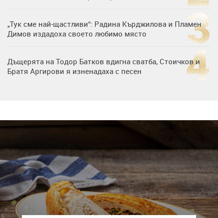
„Тук сме най-щастливи“: Радина Кърджилова и Пламен
Димов издадоха своето любимо място
Дъщерята на Тодор Батков вдигна сватба, Стоичков и
Братя Аргирови я изненадаха с песен
Дневен хороскоп за 6 август, четвъртък
Списъкът е ясен: Джей Ло и Риана във ВИП гостите на
сватбата на Роналдо