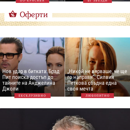
ПО-КРАСИВА
БГ ЗВЕЗДИ
Оферти
Нов удар в битката: Брад
„Никой не вярваше, че ще
Пит поиска достъп до
го направя“: Силвия
тайните на Анджелина
Петкова сбъдна една
Джоли
своя мечта
ЕКСКЛУЗИВНО
ЛЮБОПИТНО