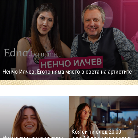
Ненчо Илчев: Егото няма място в света на артистите
Коя си ти след 20:00
Не е нужно да заслужиш
часа? Вечерните навици