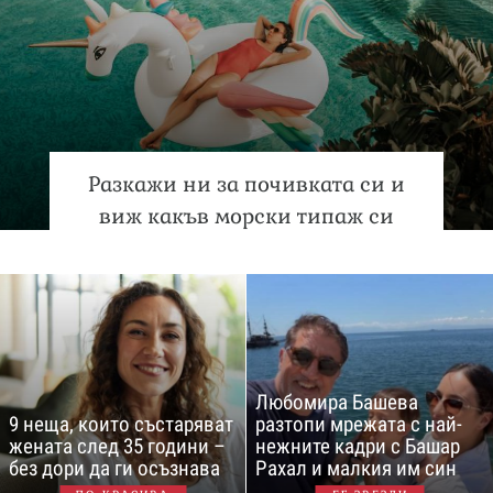
Разкажи ни за почивката си и
виж какъв морски типаж си
Любомира Башева
9 неща, които състаряват
разтопи мрежата с най-
жената след 35 години –
нежните кадри с Башар
без дори да ги осъзнава
Рахал и малкия им син