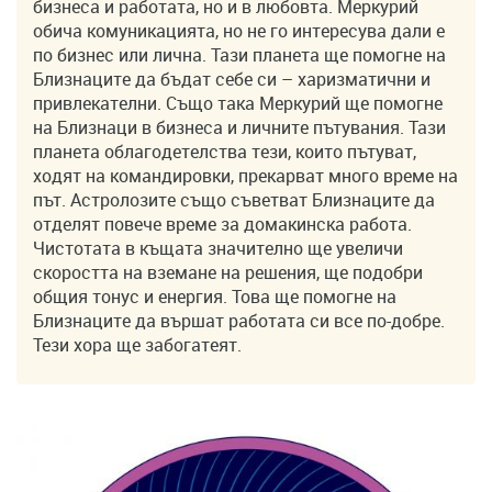
бизнеса и работата, но и в любовта. Меркурий
обича комуникацията, но не го интересува дали е
по бизнес или лична. Тази планета ще помогне на
Близнаците да бъдат себе си – харизматични и
привлекателни. Също така Меркурий ще помогне
на Близнаци в бизнеса и личните пътувания. Тази
планета облагодетелства тези, които пътуват,
ходят на командировки, прекарват много време на
път. Астролозите също съветват Близнаците да
отделят повече време за домакинска работа.
Чистотата в къщата значително ще увеличи
скоростта на вземане на решения, ще подобри
общия тонус и енергия. Това ще помогне на
Близнаците да вършат работата си все по-добре.
Тези хора ще забогатеят.