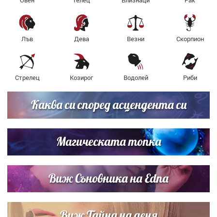
Овен
Телец
Близнаци
Рак
Лъв
Дева
Везни
Скорпион
Стрелец
Козирог
Водолей
Риби
Каква си според асцендента си
Магическата топка
Виж Съновника на Edna
Виж Тайна на деня