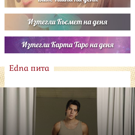
Изтегли Късмет на деня
Изтегли Карта Таро на деня
Edna пита