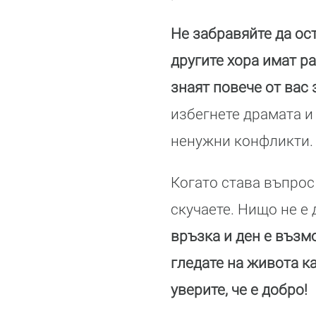
Не забравяйте да ос
другите хора имат р
знаят повече от вас
избегнете драмата и
ненужни конфликти.
Когато става въпрос
скучаете. Нищо не е
връзка и ден е възм
гледате на живота к
уверите, че е добро!