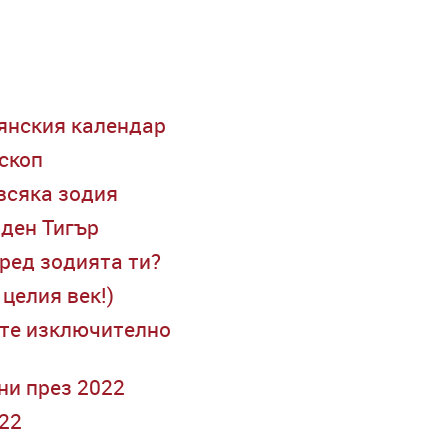
вянския календар
скоп
 всяка зодия
оден Тигър
оред зодията ти?
 целия век!)
 сте изключително
ни през 2022
022