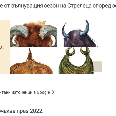
те от вълнуващия сезон на Стрелеца според з
ца
итани източници в Google
очаква през 2022: