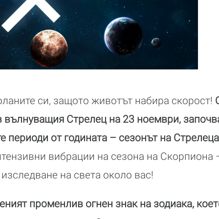
оланите си, защото животът набира скорост!
 вълнуващия Стрелец на 23 ноември, започва
е периоди от годината – сезонът на Стрелеца
нтензивни вибрации на сезона на Скорпиона 
 изследване на света около вас!
еният променлив огнен знак на зодиака, което