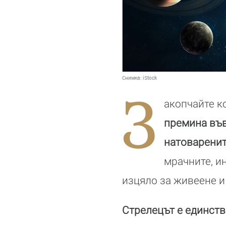
Снимка:
iStock
З
акопчайте к
премина във
натоваренит
мрачните, и
изцяло за живеене и
Стрелецът е единств