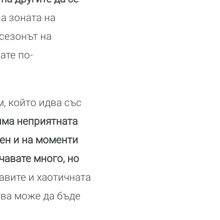
а зоната на
 сезонът на
ате по-
, който идва със
има неприятната
рен и на моменти
чавате много, но
авите и хаотичната
това може да бъде