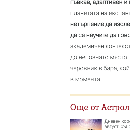
гъвкав, адаптивен и
планетата на експан
нетърпение да изсле
да се научите да гов
академичен контекст
до непознато място.
чаровник в бара, ко
в момента.
Още от Астрол
Дневен хор
август, съб