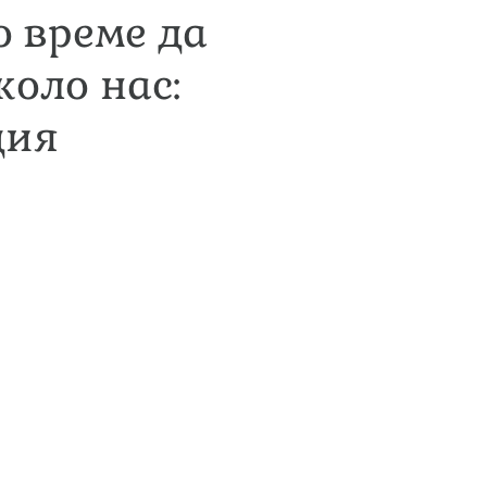
о време да
коло нас:
дия