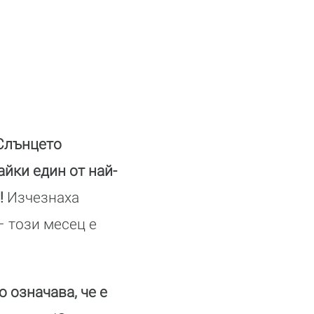
Слънцето
йки един от най-
!
Изчезнаха
– този месец е
 означава, че е