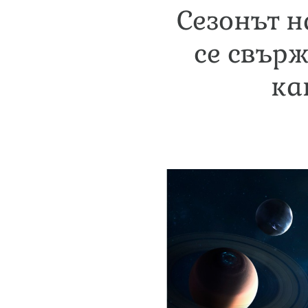
Сезонът н
се свърж
ка