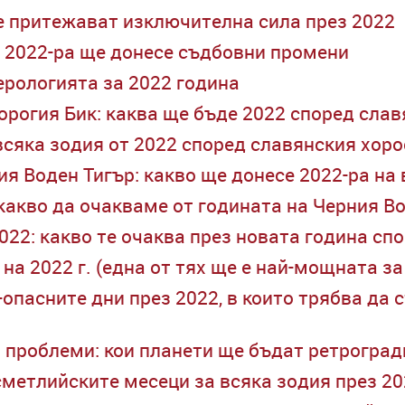
е притежават изключителна сила през 2022
о 2022-ра ще донесе съдбовни промени
рологията за 2022 година
орогия Бик: каква ще бъде 2022 според сла
всяка зодия от 2022 според славянския хоро
ия Воден Тигър: какво ще донесе 2022-ра на
какво да очакваме от годината на Черния В
022: какво те очаква през новата година сп
на 2022 г. (една от тях ще е най-мощната за
-опасните дни през 2022, в които трябва да
и проблеми: кои планети ще бъдат ретроград
сметлийските месеци за всяка зодия през 2