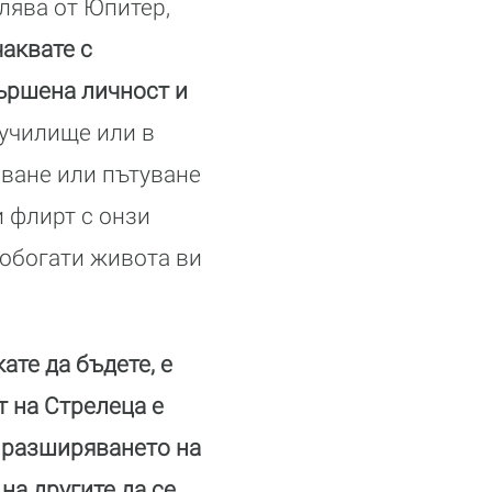
лява от Юпитер,
аквате с
вършена личност и
 училище или в
яване или пътуване
 флирт с онзи
 обогати живота ви
ате да бъдете, е
 на Стрелецa е
, разширяването на
на другите да се