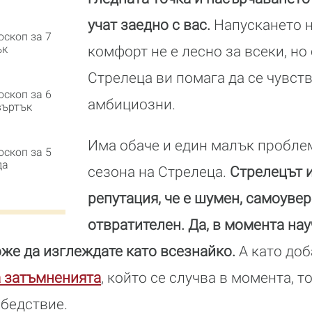
учат заедно с вас.
Напускането н
оскоп за 7
ък
комфорт не е лесно за всеки, но
Стрелеца ви помага да се чувств
оскоп за 6
амбициозни.
въртък
Има обаче и един малък проблем
оскоп за 5
да
сезона на Стрелеца.
Стрелецът 
репутация, че е шумен, самоуве
отвратителен. Да, в момента нау
оже да изглеждате като всезнайко.
А като доб
а затъмненията
, който се случва в момента, 
 бедствие.