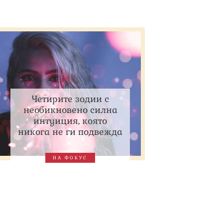
Четирите зодии с
необикновено силна
интуиция, която
никога не ги подвежда
НА ФОКУС