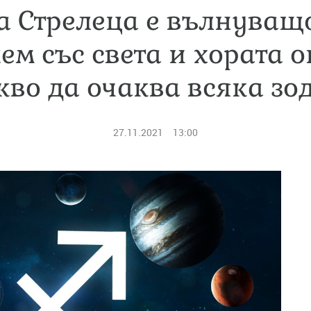
а Стрелеца е вълнуващ
ем със света и хората о
кво да очаква всяка зо
27.11.2021
13:00