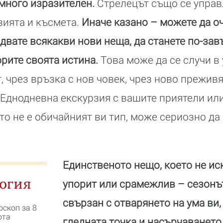
 много изразителен.
Стрелецът също се управ
зията и късмета.
Иначе казано – можете да оч
двате всякакви нови неща, да станете по-за
орите своята истина.
Това може да се случи в
, чрез връзка с нов човек, чрез ново прежив
 Еднодневна екскурзия с вашите приятели или
йто не е обичайният ви тип, може сериозно да
Единственото нещо, което не иск
огия
упорит или срамежлив – сезонът
свързан с отварянето на ума ви
оскоп за 8
ота
гледната точка и насърчаването 