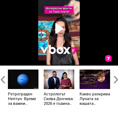
Previous
Ne
Ретрограден
Астрологът
Kакво разкрива
К
Нептун: Време
Силва Дончева:
Луната за
и
за важни
2026 е година
вашата
ж
решения за 4
на съвпадите,
личност?
зодии
които
отключват