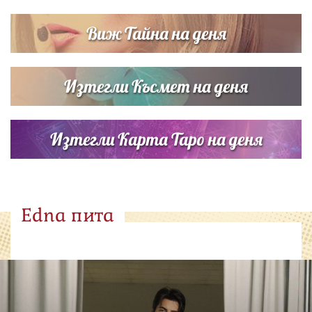
Виж Тайна на деня
Изтегли Късмет на деня
Изтегли Карта Таро на деня
Edna пита