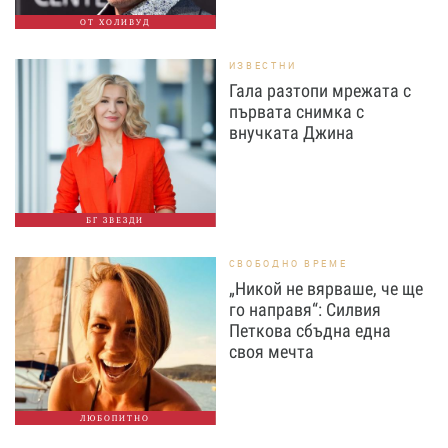
ОТ ХОЛИВУД
ИЗВЕСТНИ
Гала разтопи мрежата с
първата снимка с
внучката Джина
БГ ЗВЕЗДИ
СВОБОДНО ВРЕМЕ
„Никой не вярваше, че ще
го направя“: Силвия
Петкова сбъдна една
своя мечта
ЛЮБОПИТНО