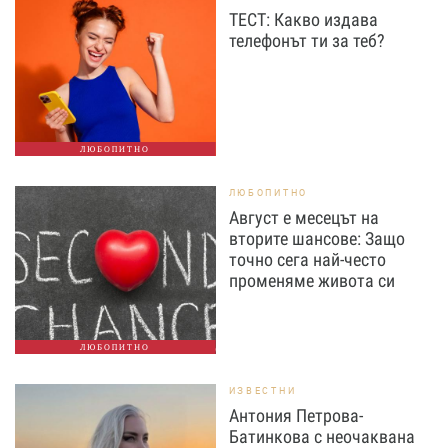
ТЕСТ: Какво издава
телефонът ти за теб?
ЛЮБОПИТНО
ЛЮБОПИТНО
Август е месецът на
вторите шансове: Защо
точно сега най-често
променяме живота си
ЛЮБОПИТНО
ИЗВЕСТНИ
Антония Петрова-
Батинкова с неочаквана