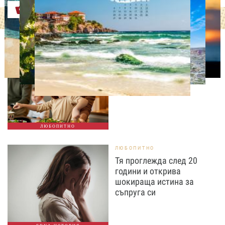
Оферти
ЛЮБОПИТНО
Тайната на добрата
вечеря не се крие в
сложната рецепта
ЛЮБОПИТНО
ЛЮБОПИТНО
Тя проглежда след 20
години и открива
шокираща истина за
съпруга си