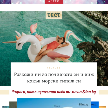
АСТРО
ТЕСТОВЕ
Разкажи ни за почивката си и виж
какъв морски типаж си
Украси, като изтеглиш нова тема на Edna.bg