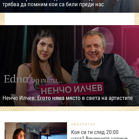
трябва да помним кои са били преди нас
Ненчо Илчев: Егото няма място в света на артистите
ЛЮБОПИТНО
Коя си ти след 20:00
часа? Вечерните навици