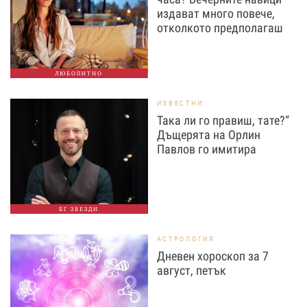
издават много повече,
отколкото предполагаш
ЛЮБОПИТНО
ИЗВЕСТНИ
Така ли го правиш, тате?“
Дъщерята на Орлин
Павлов го имитира
БГ ЗВЕЗДИ
АСТРОЛОГИЯ
Дневен хороскоп за 7
август, петък