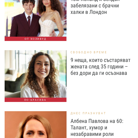
забелязани с брачни
халки в Лондон
ОТ ХОЛИВУД
СВОБОДНО ВРЕМЕ
9 неща, които състаряват
жената след 35 години –
без дори да ги осъзнава
ПО-КРАСИВА
ДНЕС ПРАЗНУВАТ
Албена Павлова на 60:
Талант, хумор и
незабравими роли