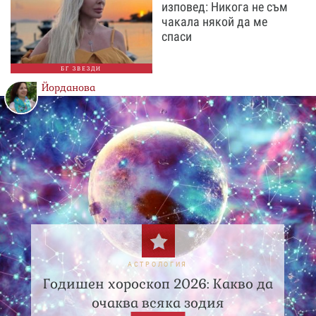
изповед: Никога не съм
чакала някой да ме
спаси
БГ ЗВЕЗДИ
Йорданова
АСТРОЛОГИЯ
Годишен хороскоп 2026: Какво да
очаква всяка зодия