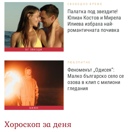
СВОБОДНО ВРЕМЕ
Палатка под звездите!
Юлиан Костов и Мирела
Илиева избраха най-
романтичната почивка
БГ ЗВЕЗДИ
ЛЮБОПИТНО
Феноменът „Одисея“:
Малко българско село се
озова в клип с милиони
гледания
КИНО
Хороскоп за деня