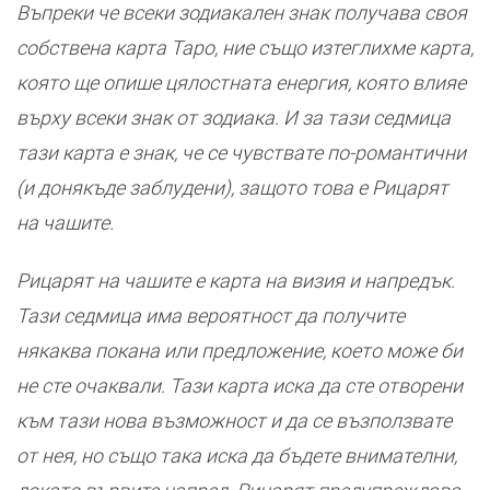
Въпреки че всеки зодиакален знак получава своя
собствена карта Таро, ние също изтеглихме карта,
която ще опише цялостната енергия, която влияе
върху всеки знак от зодиака. И за тази седмица
тази карта е знак, че се чувствате по-романтични
(и донякъде заблудени), защото това е Рицарят
на чашите.
Рицарят на чашите е карта на визия и напредък.
Тази седмица има вероятност да получите
някаква покана или предложение, което може би
не сте очаквали. Тази карта иска да сте отворени
към тази нова възможност и да се възползвате
от нея, но също така иска да бъдете внимателни,