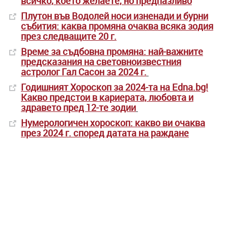
всичко, което желаете, но предпазливо
Плутон във Водолей носи изненади и бурни
събития: каква промяна очаква всяка зодия
през следващите 20 г.
Време за съдбовна промяна: най-важните
предсказания на световноизвестния
астролог Гал Сасон за 2024 г.
Годишният Хороскоп за 2024-та на Edna.bg!
Какво предстои в кариерата, любовта и
здравето пред 12-те зодии
Нумерологичен хороскоп: какво ви очаква
през 2024 г. според датата на раждане