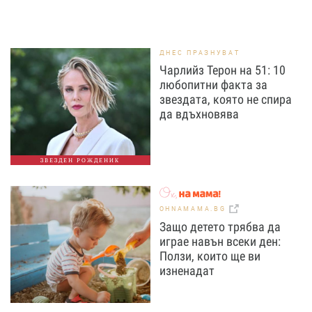
ДНЕС ПРАЗНУВАТ
Чарлийз Терон на 51: 10
любопитни факта за
звездата, която не спира
да вдъхновява
ЗВЕЗДЕН РОЖДЕНИК
OHNAMAMA.BG
Защо детето трябва да
играе навън всеки ден:
Ползи, които ще ви
изненадат