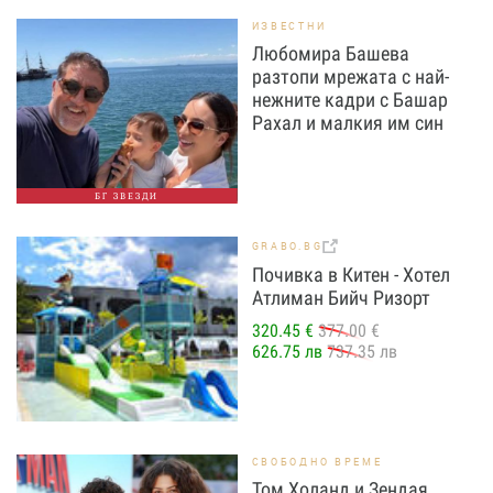
ИЗВЕСТНИ
Любомира Башева
разтопи мрежата с най-
нежните кадри с Башар
Рахал и малкия им син
БГ ЗВЕЗДИ
GRABO.BG
Почивка в Китен - Хотел
Атлиман Бийч Ризорт
320.45 €
377.00 €
626.75 лв
737.35 лв
СВОБОДНО ВРЕМЕ
Том Холанд и Зендая