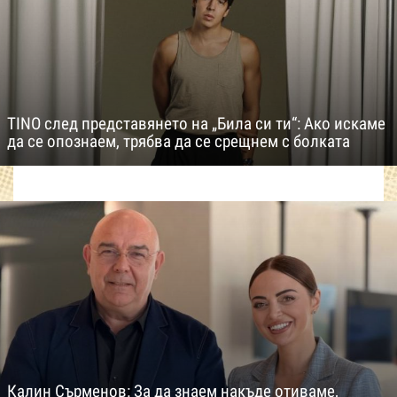
TINO след представянето на „Била си ти“: Ако искаме
да се опознаем, трябва да се срещнем с болката
Калин Сърменов: За да знаем накъде отиваме,