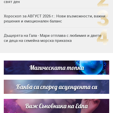
свят ден
Хороскоп за АВГУСТ 2026 г.: Нови възможности, важни
решения и емоционален баланс
Дъщерята на Гала - Мари отплава с любимия и двете
си деца на семейна морска приказка
„Тук сме най-щастливи“: Радина Кърджилова и Пламен
Димов издадоха своето любимо място
Магическата топка
Дъщерята на Тодор Батков вдигна сватба, Стоичков и
Братя Аргирови я изненадаха с песен
Каква си според асцендента си
Виж Съновника на Edna