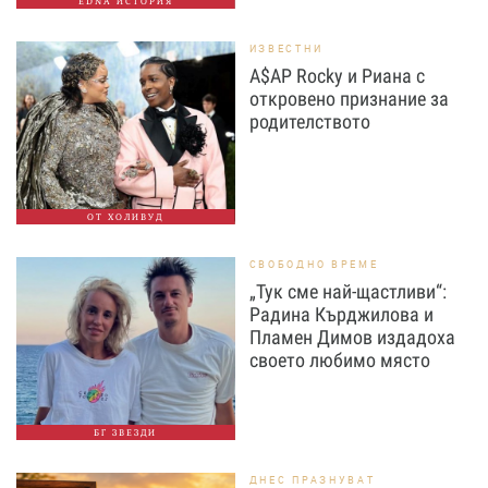
EDNA ИСТОРИЯ
ИЗВЕСТНИ
A$AP Rocky и Риана с
откровено признание за
родителството
ОТ ХОЛИВУД
СВОБОДНО ВРЕМЕ
„Тук сме най-щастливи“:
Радина Кърджилова и
Пламен Димов издадоха
своето любимо място
БГ ЗВЕЗДИ
ДНЕС ПРАЗНУВАТ