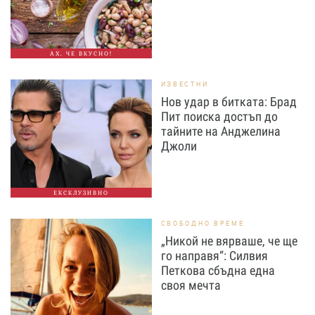
АХ, ЧЕ ВКУСНО!
ИЗВЕСТНИ
Нов удар в битката: Брад
Пит поиска достъп до
тайните на Анджелина
Джоли
ЕКСКЛУЗИВНО
СВОБОДНО ВРЕМЕ
„Никой не вярваше, че ще
го направя“: Силвия
Петкова сбъдна една
своя мечта