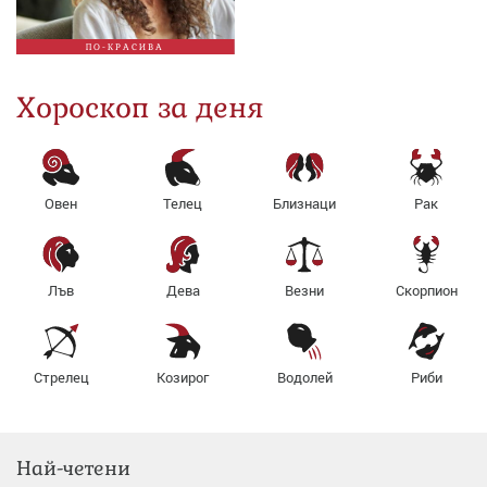
ПО-КРАСИВА
Хороскоп за деня
Овен
Телец
Близнаци
Рак
Лъв
Дева
Везни
Скорпион
Стрелец
Козирог
Водолей
Риби
Най-четени