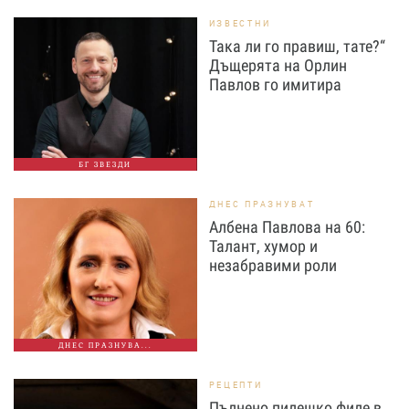
ИЗВЕСТНИ
Така ли го правиш, тате?“
Дъщерята на Орлин
Павлов го имитира
БГ ЗВЕЗДИ
ДНЕС ПРАЗНУВАТ
Албена Павлова на 60:
Талант, хумор и
незабравими роли
ДНЕС ПРАЗНУВА...
РЕЦЕПТИ
Пълнено пилешко филе в