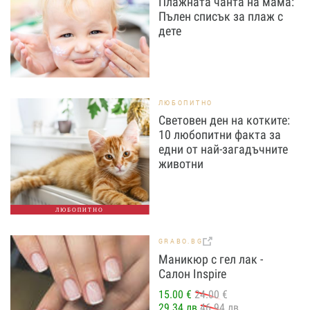
Плажната чанта на мама:
Пълен списък за плаж с
дете
ЛЮБОПИТНО
Световен ден на котките:
10 любопитни факта за
едни от най-загадъчните
животни
ЛЮБОПИТНО
GRABO.BG
Маникюр с гел лак -
Салон Inspire
15.00 €
24.00 €
29.34 лв
46.94 лв