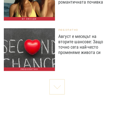
романтичната почивка
БГ ЗВЕЗДИ
ЛЮБОПИТНО
Август е месецът на
вторите шансове: Защо
точно сега най-често
променяме живота си
ЛЮБОПИТНО