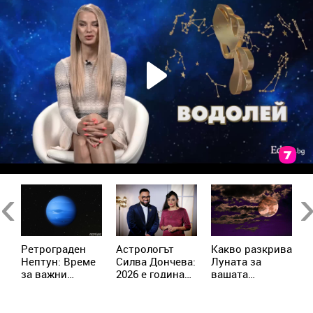
Previous
Ne
Ретрограден
Астрологът
Kакво разкрива
К
Нептун: Време
Силва Дончева:
Луната за
и
за важни
2026 е година
вашата
ж
решения за 4
на съвпадите,
личност?
зодии
които
отключват