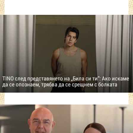
TINO след представянето на „Била си ти“: Ако искаме
да се опознаем, трябва да се срещнем с болката