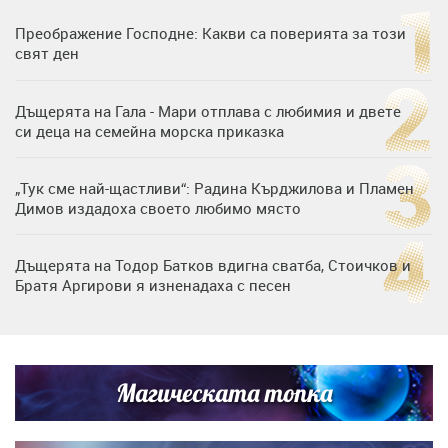
Преображение Господне: Какви са поверията за този
свят ден
Дъщерята на Гала - Мари отплава с любимия и двете
си деца на семейна морска приказка
„Тук сме най-щастливи“: Радина Кърджилова и Пламен
Димов издадоха своето любимо място
Дъщерята на Тодор Батков вдигна сватба, Стоичков и
Братя Аргирови я изненадаха с песен
Дневен хороскоп за 6 август, четвъртък
Магическата топка
Списъкът е ясен: Джей Ло и Риана във ВИП гостите на
сватбата на Роналдо