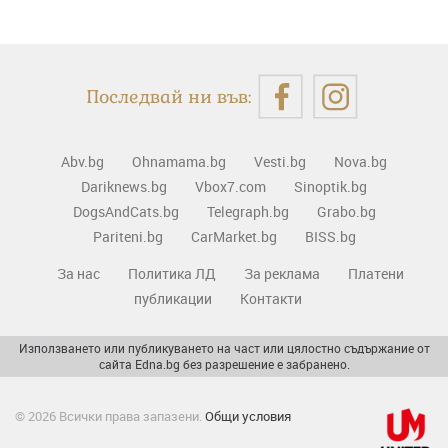
Последвай ни във:
Abv.bg
Ohnamama.bg
Vesti.bg
Nova.bg
Dariknews.bg
Vbox7.com
Sinoptik.bg
DogsAndCats.bg
Telegraph.bg
Grabo.bg
Pariteni.bg
CarMarket.bg
BISS.bg
За нас
Политика ЛД
За реклама
Платени
публикации
Контакти
Използването или публикуването на част или цялостно съдържание от
сайта Edna.bg без разрешение е забранено.
© 2026 Всички права запазени.
Общи условия