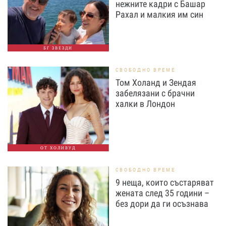
нежните кадри с Башар
Рахал и малкия им син
БГ ЗВЕЗДИ
СВОБОДНО ВРЕМЕ
Том Холанд и Зендая
забелязани с брачни
халки в Лондон
ОТ ХОЛИВУД
СВОБОДНО ВРЕМЕ
9 неща, които състаряват
жената след 35 години –
без дори да ги осъзнава