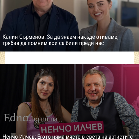
Калин Сърменов: За да знаем накъде отиваме,
трябва да помним кои са били преди нас
Ненчо Илчев: Егото няма място в света на артистите