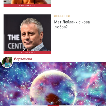
ЛЮБОПИТНО
ИЗВЕСТНИ
Мат Лебланк с нова
любов?
ОТ ХОЛИВУД
Йорданова