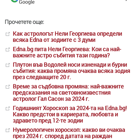
Google
Прочетете още:
Как астрологът Нели Георгиева определи
всяка Edna от зодиите с 3 думи
Edna.bg пита Нели Георгиева: Кои са най-
важните астро събития тази година?
Плутон във Водолей носи изненади и бурни
събития: каква промяна очаква всяка зодия
през следващите 20 г.
Време за съдбовна промяна: най-важните
предсказания на световноизвестния
астролог Гал Сасон за 2024 г.
Годишният Хороскоп за 2024-та на Edna.bg!
Какво предстои в кариерата, любовта и
здравето пред 12-те зодии
Нумерологичен хороскоп: какво ви очаква
през 2024 г. според датата на раждан