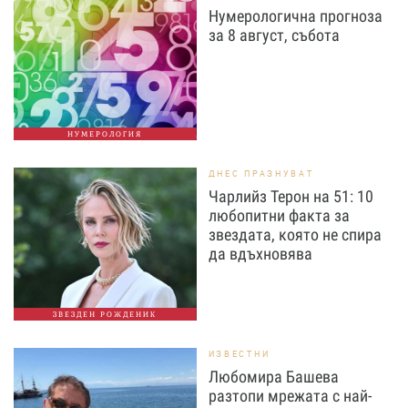
Нумерологична прогноза
за 8 август, събота
НУМЕРОЛОГИЯ
ДНЕС ПРАЗНУВАТ
Чарлийз Терон на 51: 10
любопитни факта за
звездата, която не спира
да вдъхновява
ЗВЕЗДЕН РОЖДЕНИК
ИЗВЕСТНИ
Любомира Башева
разтопи мрежата с най-