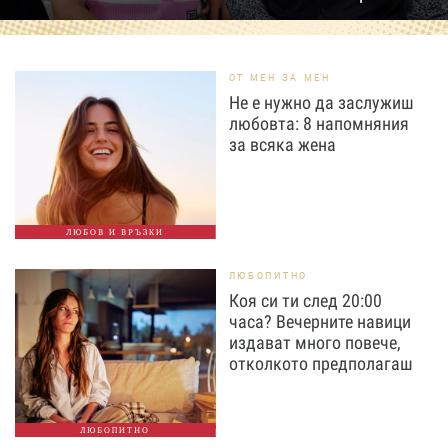
ОТ МЕН ЗА МЕН
Не е нужно да заслужиш
любовта: 8 напомняния
за всяка жена
ЛЮБОВ И ВРЪЗКИ
ЛЮБОПИТНО
Коя си ти след 20:00
часа? Вечерните навици
издават много повече,
отколкото предполагаш
ЛЮБОПИТНО