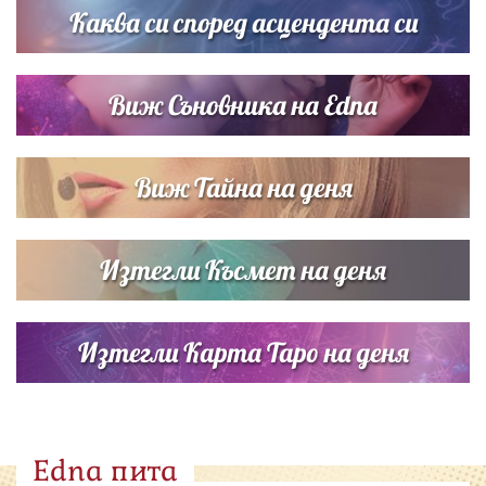
Каква си според асцендента си
Виж Съновника на Edna
Виж Тайна на деня
Изтегли Късмет на деня
Изтегли Карта Таро на деня
Edna пита