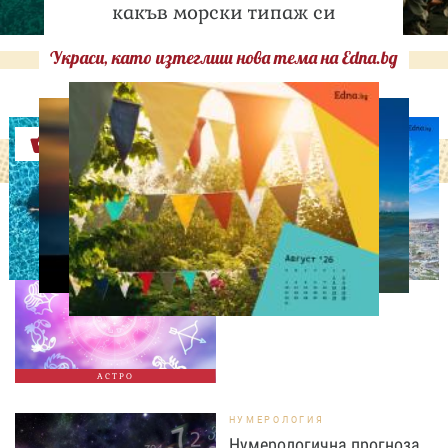
какъв морски типаж си
Украси, като изтеглиш нова тема на Edna.bg
Оферти
АСТРОЛОГИЯ
Дневен хороскоп за 7
август, петък
АСТРО
НУМЕРОЛОГИЯ
Нумерологична прогноза