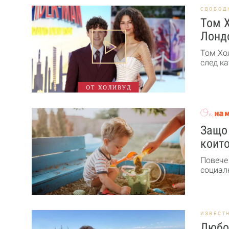
СВОБОД
Том Х
Лонд
Том Хо
след ка
ОТ ХОЛИВУД
Защо 
които
Повече
социалн
ИЗВЕСТ
Любо