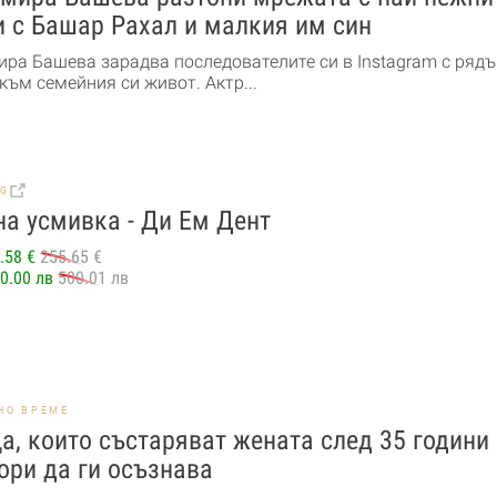
 с Башар Рахал и малкия им син
ра Башева зарадва последователите си в Instagram с рядъ
към семейния си живот. Актр...
BG
а усмивка - Ди Ем Дент
.58 €
255.65 €
0.00 лв
500.01 лв
НО ВРЕМЕ
а, които състаряват жената след 35 години
ори да ги осъзнава