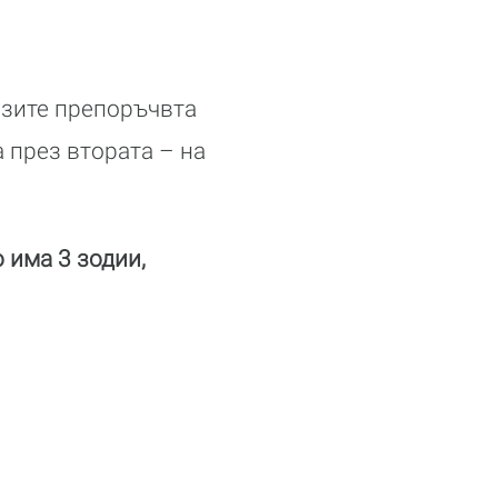
озите препоръчвта
а през втората – на
 има 3 зодии,