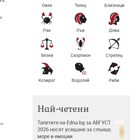
Овен
Телец
Близнаци
к
Рак
Лъв
Дева
Везни
Скорпион
Стрелец
Козирог
Водолей
Риби
Най-четени
Тапетите на Edna.bg за АВГУСТ
 –
2026 носят усещане за слънце,
море и емоции