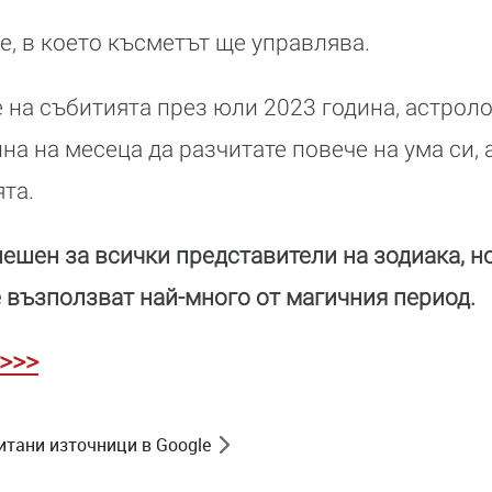
, в което късметът ще управлява.
 на събитията през юли 2023 година, астрол
а на месеца да разчитате повече на ума си, 
ята.
пешен за всички представители на зодиака, но
е възползват най-много от магичния период.
 >>>
итани източници в Google