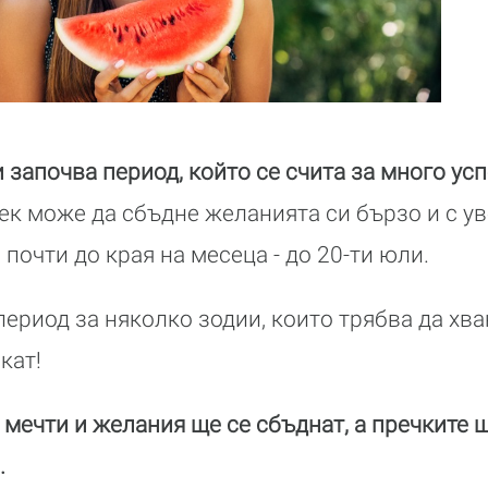
и започва период, който се счита за много ус
ек може да сбъдне желанията си бързо и с ув
почти до края на месеца - до 20-ти юли.
период за няколко зодии, които трябва да хв
кат!
 мечти и желания ще се сбъднат, а пречките 
.