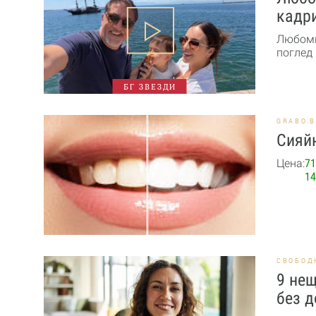
кадри
Любоми
поглед 
БГ ЗВЕЗДИ
GRABO.
Сияйн
Цена:
71
14
СВОБОД
9 нещ
без д