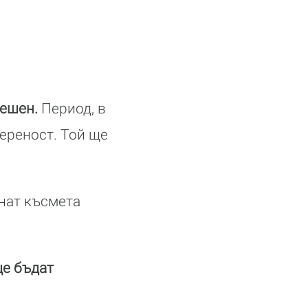
пешен.
Период, в
ереност. Той ще
анат късмета
ще бъдат