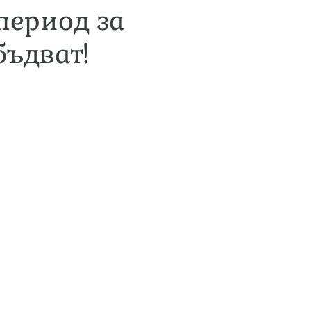
период за
бъдват!