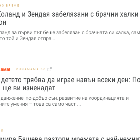
НО ВРЕМЕ
оланд и Зендая забелязани с брачни халки
он
ланд за първи път беше забелязан с брачната си халка, са
то той и Зендая отпра...
OHNAMAMA.BG
детето трябва да играе навън всеки ден: По
 ще ви изненадат
 движение, по-добър сън, развитие на координацията и
ите умения – това са само част ...
НИ
мира Башева разтопи мрежата с най-нежни