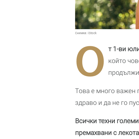
Снимка:
iStock
О
т 1-ви юл
който чов
продължи 
Това е много важен 
здраво и да не го пус
Всички техни големи
премахвани с лекота