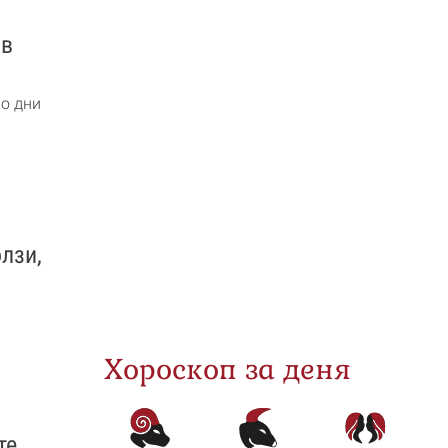
 в
мо дни
лзи,
Хороскоп за деня
те