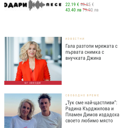
22.19 €
40.85 €
43.40 лв
79.90 лв
ИЗВЕСТНИ
Гала разтопи мрежата с
първата снимка с
внучката Джина
БГ ЗВЕЗДИ
СВОБОДНО ВРЕМЕ
„Тук сме най-щастливи“:
Радина Кърджилова и
Пламен Димов издадоха
своето любимо място