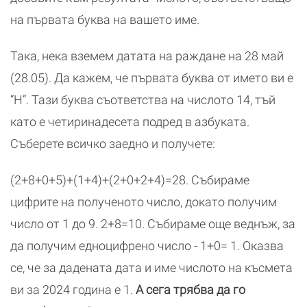
на първата буква на вашето име.
Така, нека вземем датата на раждане на 28 май
(28.05). Да кажем, че първата буква от името ви е
“Н”. Тази буква съответства на числото 14, тъй
като е четиринадесета подред в азбуката.
Съберете всичко заедно и получете:
(2+8+0+5)+(1+4)+(2+0+2+4)=28. Събираме
цифрите на полученото число, докато получим
число от 1 до 9. 2+8=10. Събираме още веднъж, за
да получим едноцифрено число - 1+0= 1. Оказва
се, че за дадената дата и име числото на късмета
ви за 2024 година е 1.
А сега трябва да го