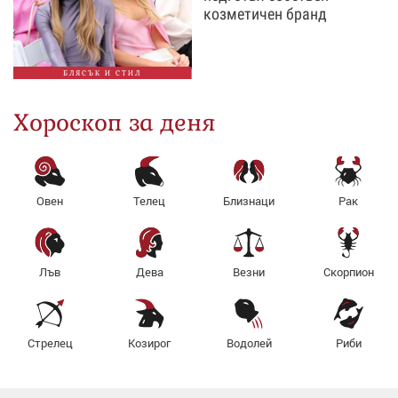
козметичен бранд
БЛЯСЪК И СТИЛ
Хороскоп за деня
Овен
Телец
Близнаци
Рак
Лъв
Дева
Везни
Скорпион
Стрелец
Козирог
Водолей
Риби