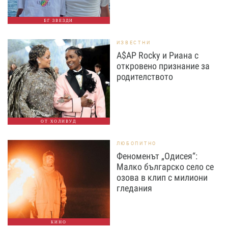
БГ ЗВЕЗДИ
ИЗВЕСТНИ
A$AP Rocky и Риана с
откровено признание за
родителството
ОТ ХОЛИВУД
ЛЮБОПИТНО
Феноменът „Одисея“:
Малко българско село се
озова в клип с милиони
гледания
КИНО