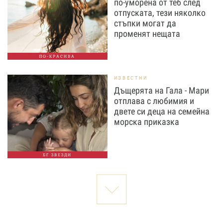
по-уморена от теб след
отпуската, тези няколко
стъпки могат да
променят нещата
ПО-КРАСИВА
ИЗВЕСТНИ
Дъщерята на Гала - Мари
отплава с любимия и
двете си деца на семейна
морска приказка
БГ ЗВЕЗДИ