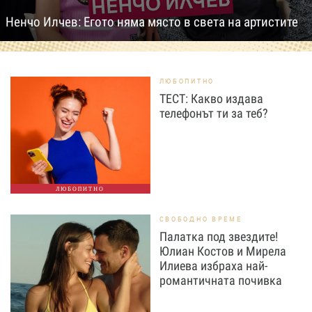
Ненчо Илчев: Егото няма място в света на артистите
ЛЮБОПИТНО
ТЕСТ: Какво издава
телефонът ти за теб?
ЛЮБОПИТНО
СВОБОДНО ВРЕМЕ
Палатка под звездите!
Юлиан Костов и Мирела
Илиева избраха най-
романтичната почивка