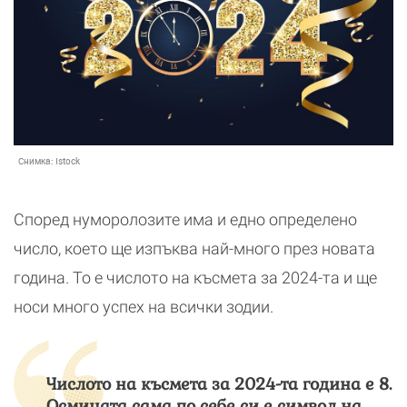
Снимка:
Istock
Според нуморолозите има и едно определено
число, което ще изпъква най-много през новата
година. То е числото на късмета за 2024-та и ще
носи много успех на всички зодии.
Числото на късмета за 2024-та година е 8.
Осмицата сама по себе си е символ на