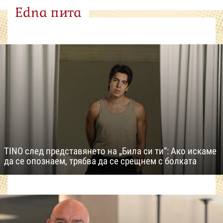
Edna пита
TINO след представянето на „Била си ти“: Ако искаме
да се опознаем, трябва да се срещнем с болката