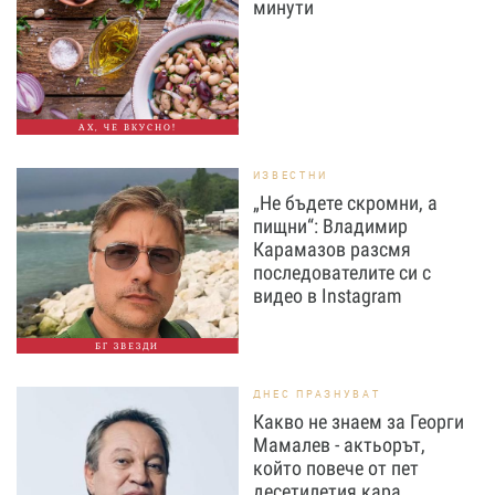
минути
АХ, ЧЕ ВКУСНО!
ИЗВЕСТНИ
„Не бъдете скромни, а
пищни“: Владимир
Карамазов разсмя
последователите си с
видео в Instagram
БГ ЗВЕЗДИ
ДНЕС ПРАЗНУВАТ
Какво не знаем за Георги
Мамалев - актьорът,
който повече от пет
десетилетия кара