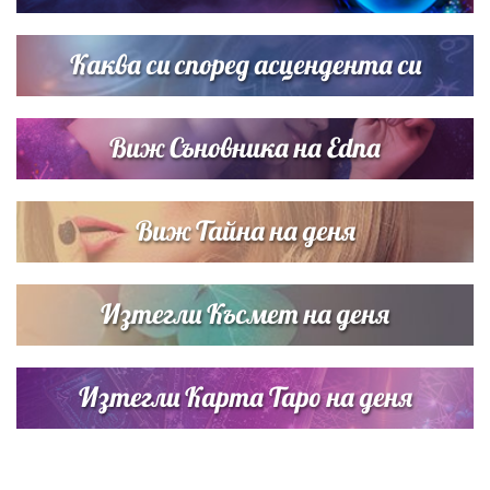
Звездна ваканция в Майорка: Дженифър Анистън,
Кортни Кокс и Джим Къртис заедно на яхта
Каква си според асцендента си
Виж Съновника на Edna
Виж Тайна на деня
Изтегли Късмет на деня
Изтегли Карта Таро на деня