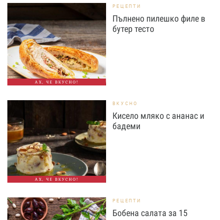
РЕЦЕПТИ
Пълнено пилешко филе в
бутер тесто
АХ, ЧЕ ВКУСНО!
ВКУСНО
Кисело мляко с ананас и
бадеми
АХ, ЧЕ ВКУСНО!
РЕЦЕПТИ
Бобена салата за 15