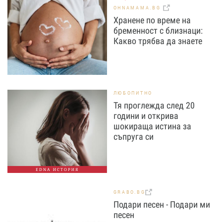
OHNAMAMA.BG
Хранене по време на
бременност с близнаци:
Какво трябва да знаете
ЛЮБОПИТНО
Тя проглежда след 20
години и открива
шокираща истина за
съпруга си
EDNA ИСТОРИЯ
GRABO.BG
Подари песен - Подари ми
песен