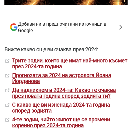
Добави ни в предпочитани източници в
Google
Вижте какво още ви очаква през 2024:
Трите зодии, които ще имат най-много късмет
през 2024-та година
Прогнозата за 2024 на астролога Йоана
Йорданова
Да надникнем в 2024-та: Какво те очаква
през новата година според зодията ти?
С какво ще ви изненада 2024-та година
според зодията
4-те зодии, чийто живот ще се промени
коренно през 2024-та година