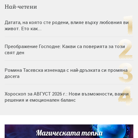
Най-четени
Датата, на която сте родени, влияе върху любовния ви
живот. Ето как...
Преображение Господне: Какви са поверията за този
свят ден
Ромина Тасевска изненада с най-дръзката си промяна
досега
Хороскоп за АВГУСТ 2026 г.: Нови възможности, важни
решения и емоционален баланс
Дъщерята на Гала - Мари отплава с любимия и двете
си деца на семейна морска приказка
Магическата топка