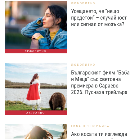
ЛЮБОПИТНО
Усещането, че “нещо
предстои” – случайност
или сигнал от мозъка?
ЛЮБОПИТНО
ЛЮБОПИТНО
Българският филм "Баба
и Меца" със световна
премиера в Сараево
2026. Пуснаха трейлъра
АКТУАЛНО
EDNA ПРЕПОРЪЧВА
Ако косата ти изглежда