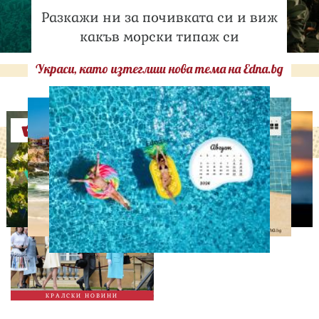
Разкажи ни за почивката си и виж
какъв морски типаж си
Украси, като изтеглиш нова тема на Edna.bg
Оферти
СВОБОДНО ВРЕМЕ
Ново бебе в кралското
семейство
КРАЛСКИ НОВИНИ