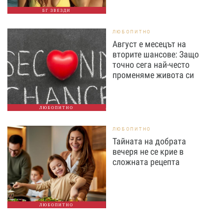
БГ ЗВЕЗДИ
ЛЮБОПИТНО
Август е месецът на
вторите шансове: Защо
точно сега най-често
променяме живота си
ЛЮБОПИТНО
ЛЮБОПИТНО
Тайната на добрата
вечеря не се крие в
сложната рецепта
ЛЮБОПИТНО