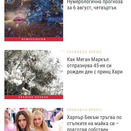
Нумерологична прогноза
за 6 август, четвъртък
НУМЕРОЛОГИЯ
СВОБОДНО ВРЕМЕ
Как Меган Маркъл
отпразнува 45-ия си
рожден ден с принц Хари
КРАЛСКИ НОВИНИ
СВОБОДНО ВРЕМЕ
Харпър Бекъм тръгва по
стъпките на майка си –
подготвя собствен