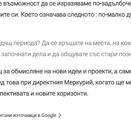
е възможност да се изразяваме по-задълбоч
ите си. Което означава следното : по-малко д
дящ периода? Да се връщате на места, на коит
започнати дела и да общувате със стари поз
 за обмисляне на нови идеи и проекти, а сам
ед това при директния Меркурий, когато ще м
пективата и новите хоризонти.
итани източници в Google