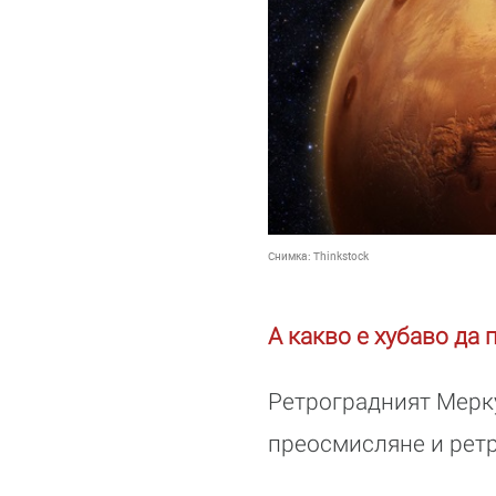
Снимка:
Thinkstock
А какво е хубаво да 
Ретроградният Мерку
преосмисляне и рет