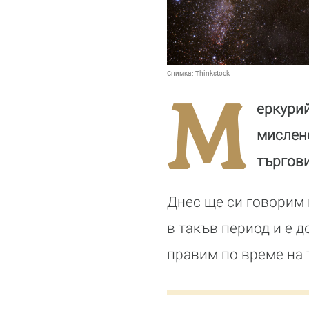
Снимка:
Thinkstock
М
еркурий
мислене
търгови
Днес ще си говорим 
в такъв период и е д
правим по време на 