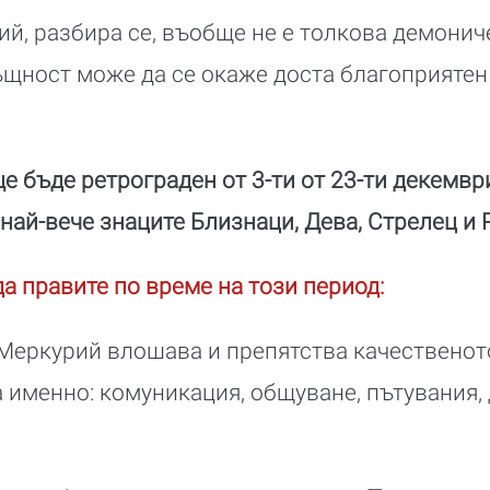
й, разбира се, въобще не е толкова демониче
щност може да се окаже доста благоприятен
е бъде ретрограден от 3-ти от 23-ти декемвр
най-вече знаците Близнаци, Дева, Стрелец и 
да правите по време на този период:
Меркурий влошава и препятства качественот
а именно: комуникация, общуване, пътувания,