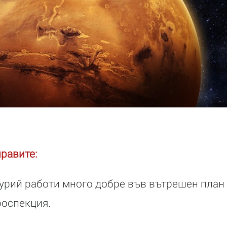
правите:
рий работи много добре във вътрешен план 
роспекция.