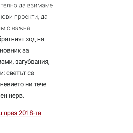
ително да взимаме
ови проекти, да
им с важна
ратният ход на
иновник за
ами, загубвания,
и: светът се
дневието ни тече
ен нерв.
ш през 2018-та