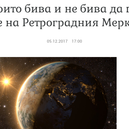
оито бива и не бива да 
е на Ретроградния Мер
05.12.2017
17:00