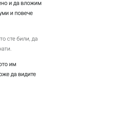
ено и да вложим
уми и повече
о сте били, да
нати.
ото им
оже да видите