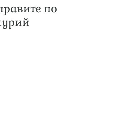
правите по
курий