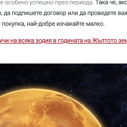
 е особено успешно през периода.
Така че, ак
, да подпишете договор или да проведете ва
 покупка, най-добре изчакайте малко.
лучи на всяка зодия в годината на Жълтото зе