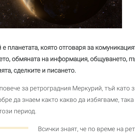
 е планетата, която отговаря за комуникацият
то, обмяната на информация, общуването, пъ
ята, сделките и писането.
повече за ретроградния Меркурий, тъй като з
обре да знаем както какво да избягваме, така
този период.
Всички знаят, че по време на ре