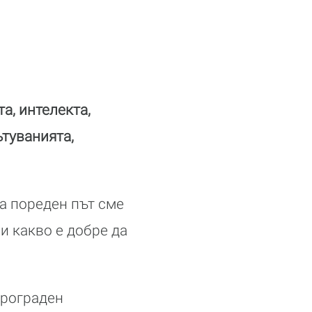
а, интелекта,
туванията,
а пореден път сме
 и какво е добре да
трограден