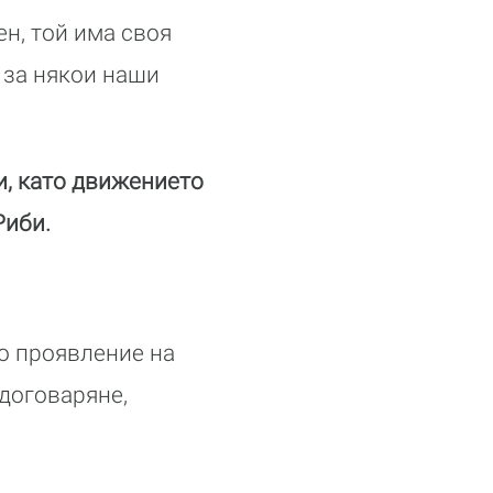
н, той има своя
 за някои наши
и, като движението
Риби.
о проявление на
 договаряне,