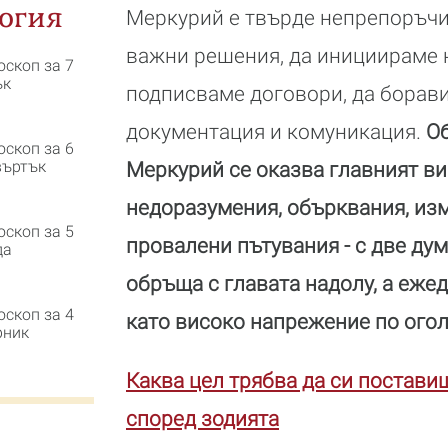
огия
Меркурий е твърде непрепоръч
важни решения, да инициираме н
оскоп за 7
ък
подписваме договори, да борав
документация и комуникация.
Об
оскоп за 6
въртък
Меркурий се оказва главният в
недоразумения, обърквания, изм
оскоп за 5
провалени пътувания - с две дум
да
обръща с главата надолу, а еже
оскоп за 4
като високо напрежение по огол
рник
Каква цел трябва да си постави
според зодията