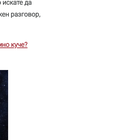
о искате да
жен разговор,
мно куче?