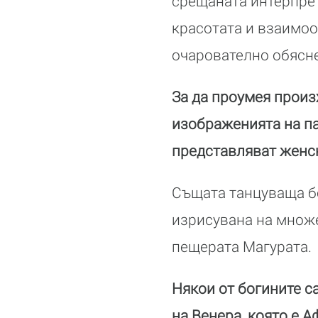
срещаната интерпрета
красотата и взаимоо
очарователно обясн
За да проумея произ
изображенията на па
представляват женска
Същата танцуваща бо
изрисувана на множе
пещерата Магурата.
Някои от богините с
на Венера, която е 