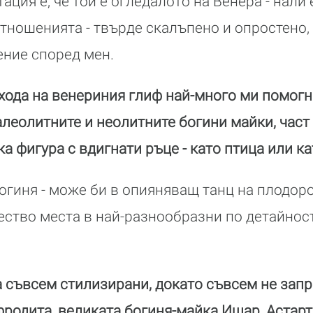
ция е, че той е огледалото на Венера - нали 
тношенията - твърде скалъпено и опростено,
ение според мен.
хода на венериния глиф най-много ми помогн
леолитните и неолитните богини майки, част 
 фигура с вдигнати ръце - като птица или ка
гиня - може би в опияняващ танц на плодоро
ство места в най-разнообразни по детайнос
а съвсем стилизирани, докато съвсем не зап
Афродита, великата богиня-майка Ищар, Астарт