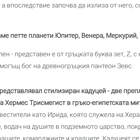
 а впоследствие започва да излиза от него, 
ме петте планети Юпитер, Венера, Меркурий, 
н - представен е от гръцката буква зет, Z, с
могъщ бог на древногръцкия пантеон Зевс.
редставлявал стилизиран кадуцей - две преп
га Хермес Трисмегист в гръко-египетската ми
вестители като Ирида, която служела на Хера,
е, водач на душите в подземното царство, пок
ващите, комарджиите и крадците. Кадуцеят се