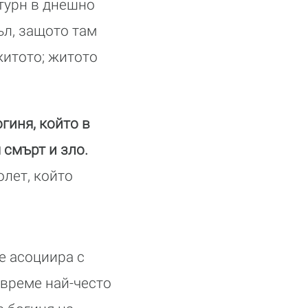
турн в днешно
ъл, защото там
житото; житото
гиня, който в
 смърт и зло.
олет, който
е асоциира с
 време най-често