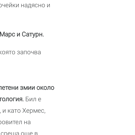
сочейки надясно и
Марс и Сатурн.
 която започва
летени змии около
тология.
Бил е
 и като Хермес,
ровител на
 среща още в