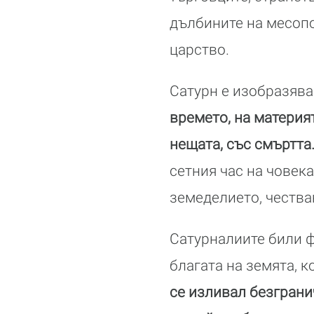
дълбините на месопо
царство.
Сатурн е изобразява
времето, на материят
нещата, със смъртта
сетния час на човека
земеделието, чества
Сатурналиите били ф
благата на земята, 
се изливал безграни