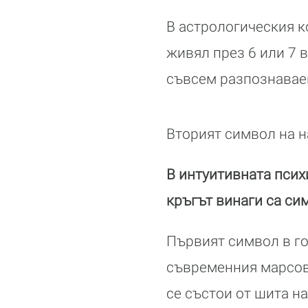
В астрологическия к
живял през 6 или 7 в
съвсем разпознавае
Вторият символ на н
В интуитивната псих
кръгът винаги са си
Първият символ в го
съвременния марсов 
се състои от шита на