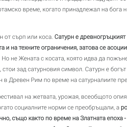
тамско време, когато принадлежал на бога 
н от сърп или коса.
Сатурн е древногръцкият 
а и на техните ограничения, затова се асоции
.
Но не Жената с косата, която идва да пожън
, стои зад сатурновия символ. Сатурн е богъ
н в Древен Рим по време на сатурналиите пр
естивал на жетвата, урожая, всеобщото опия
когато социалните норми се преобръщали, а
ро
чно, също както по време на Златната епоха 