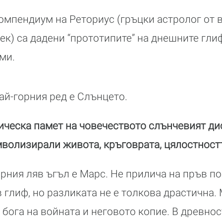
омпендиум на Реториус (гръцки астролог от 
ек) са дадени “прототипите” на днешните гли
ми.
ай-горния ред е Слънцето.
ическа памет на човечеството слънчевият ди
мволизирали живота, кръговрата, цялостност
рния ляв ъгъл е Марс. Не прилича на пръв по
глиф, но разликата не е толкова драстична.
 бога на войната и неговото копие. В древнос