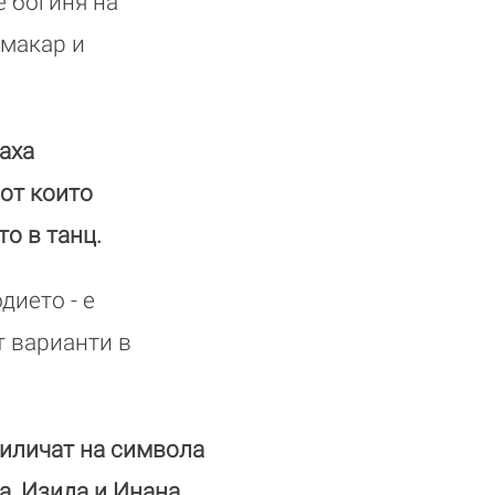
е богиня на
 макар и
аха
от които
то в танц.
дието - е
т варианти в
риличат на символа
а, Изида и Инана.