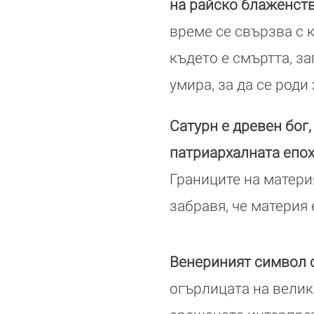
на райско блаженств
време се свързва с 
където е смъртта, за
умира, за да се роди
Сатурн е древен бог
патриархалната епох
Границите на материя
забравя, че материя 
Венериният символ 
огърлицата на велик