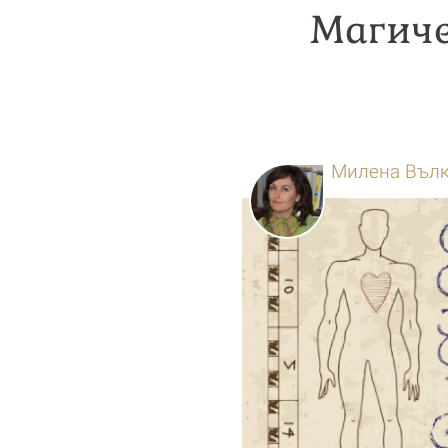
Магиче
Милена Въл