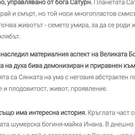
о, управлявано от бога Сатурн.
Планетата Са
край и смърт, но той носи многопластов смис
почва животът - семето умира, за да се роди 
 хлябът.
, наследил материалния аспект на Великата Бо
а на духа бива демонизиран и приравнен към
та са Сянката на ума с неговия абстрактен п
е и плодовитост, живот, проявление.
също има интересна история.
Кръглата част с
ата шумерска богиня-майка Инана. В днешно