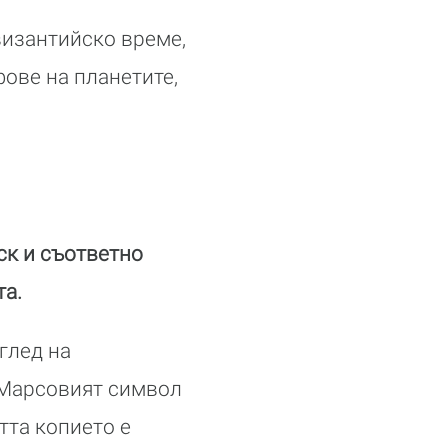
византийско време,
фове на планетите,
ск и съответно
та.
глед на
 Марсовият символ
тта копието е