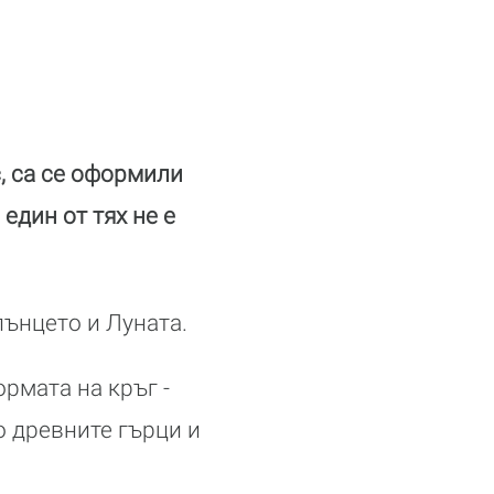
, са се оформили
един от тях не е
лънцето и Луната.
рмата на кръг -
о древните гърци и