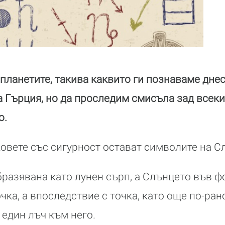
планетите, такива каквито ги познаваме днес
 Гърция, но да проследим смисъла зад всеки 
о.
овете със сигурност остават символите на С
бразявана като лунен сърп, а Слънцето във фо
чка, а впоследствие с точка, като още по-ран
 един лъч към него.