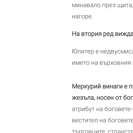
минавало през щита,
нагоре.
На втория ред вижда
Юпитер е недвусмисле
името на върховния 
Меркурий винаги е п
жезъла, носен от бо
атрибут на боговете-
вестител на боговет
търговците, странст