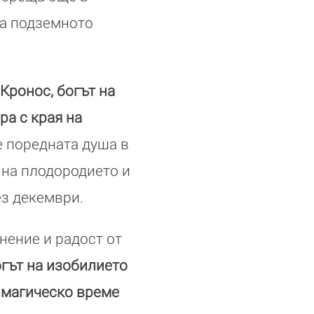
на подземното
Кронос, богът на
ра с края на
е поредната душа в
т на плодородието и
ез декември.
нение и радост от
гът на изобилието
- магическо време