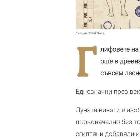
Снимка:
Thinkstock
Г
лифовете на 
още в древна
съвсем лесн
Еднозначни през век
Луната винаги е изо
първоначално без то
египтяни добавяли и