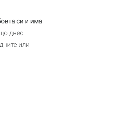
овта си и има
ащо днес
адните или