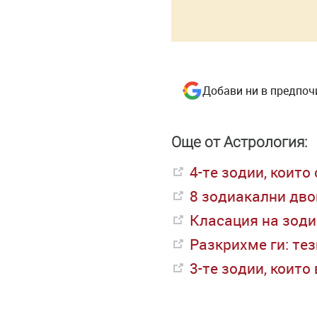
Добави ни в предпоч
Още от Астрология:
4-те зодии, които
8 зодиакални дво
Класация на зодии
Разкрихме ги: те
3-те зодии, които