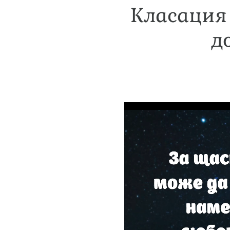
Класация 
д