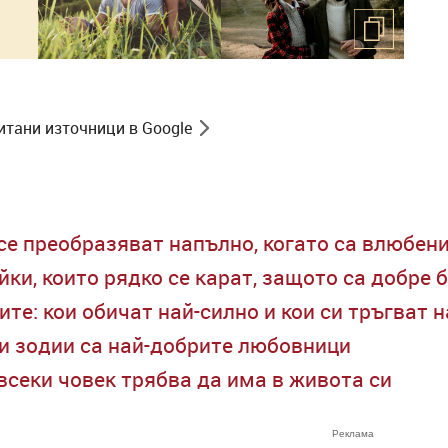
итани източници в Google
 се преобразяват напълно, когато са влюбен
йки, които рядко се карат, защото са добре
те: кои обичат най-силно и кои си тръгват 
зи зодии са най-добрите любовници
 всеки човек трябва да има в живота си