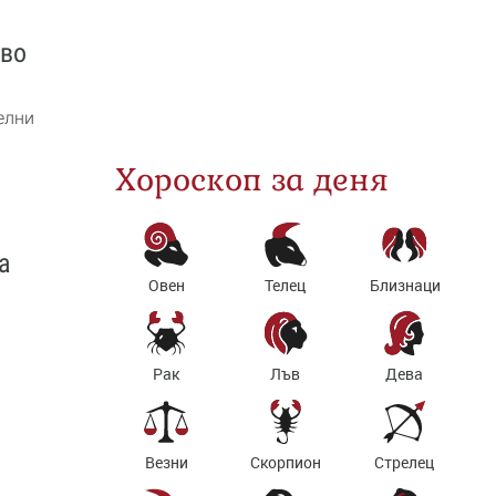
кво
елни
Хороскоп за деня
а
Овен
Телец
Близнаци
Рак
Лъв
Дева
Везни
Скорпион
Стрелец