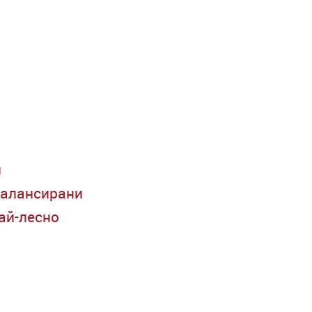
и
 балансирани
най-лесно