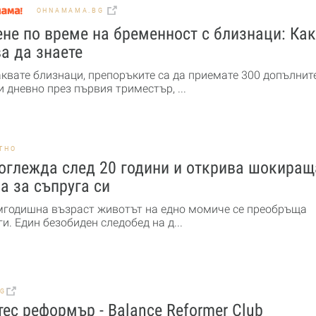
OHNAMAMA.BG
не по време на бременност с близнаци: Ка
а да знаете
аквате близнаци, препоръките са да приемате 300 допълнит
 дневно през първия триместър, ...
ТНО
оглежда след 20 години и открива шокиращ
а за съпруга си
мгодишна възраст животът на едно момиче се преобръща
и. Един безобиден следобед на д...
BG
ес реформър - Balance Reformer Club