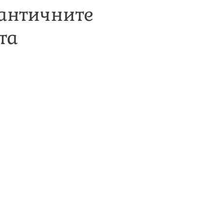
мантичните
та