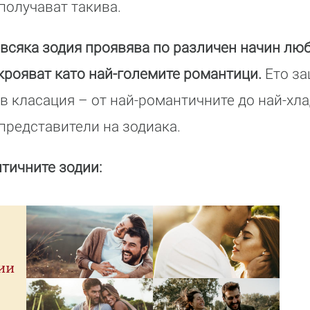
 получават такива.
всяка зодия проявява по различен начин люб
ткрояват като най-големите романтици.
Ето з
в класация – от най-романтичните до най-хл
 представители на зодиака.
нтичните зодии:
ии