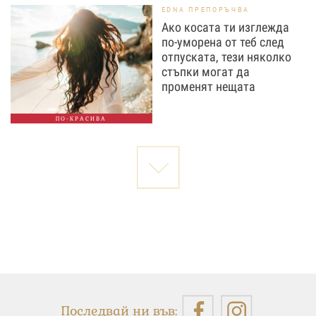
EDNA ПРЕПОРЪЧВА
Ако косата ти изглежда
по-уморена от теб след
отпуската, тези няколко
стъпки могат да
променят нещата
ПО-КРАСИВА
Последвай ни във: