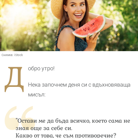
Снимка:
iStock
Д
обро утро!
Нека започнем деня си с вдъхновяваща
мисъл:
"Остави ме да бъда всичко, което сама не
зная още за себе си.
Какво от това, че съм противоречие?