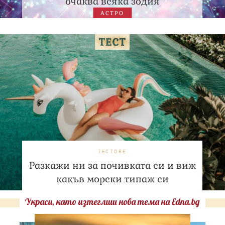
очаква всяка зодия
АСТРО
ТЕСТОВЕ
Разкажи ни за почивката си и виж
какъв морски типаж си
Украси, като изтеглиш нова тема на Edna.bg