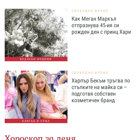
СВОБОДНО ВРЕМЕ
Как Меган Маркъл
отпразнува 45-ия си
рожден ден с принц Хари
КРАЛСКИ НОВИНИ
СВОБОДНО ВРЕМЕ
Харпър Бекъм тръгва по
стъпките на майка си –
подготвя собствен
козметичен бранд
БЛЯСЪК И СТИЛ
Хороскоп за деня