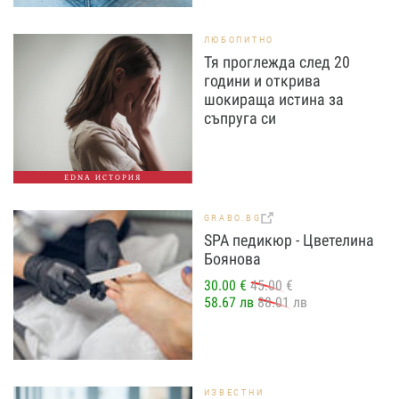
ЛЮБОПИТНО
Тя проглежда след 20
години и открива
шокираща истина за
съпруга си
EDNA ИСТОРИЯ
GRABO.BG
SPA педикюр - Цветелина
Боянова
30.00 €
45.00 €
58.67 лв
88.01 лв
ИЗВЕСТНИ