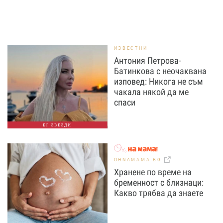
ИЗВЕСТНИ
Антония Петрова-
Батинкова с неочаквана
изповед: Никога не съм
чакала някой да ме
спаси
БГ ЗВЕЗДИ
OHNAMAMA.BG
Хранене по време на
бременност с близнаци:
Какво трябва да знаете