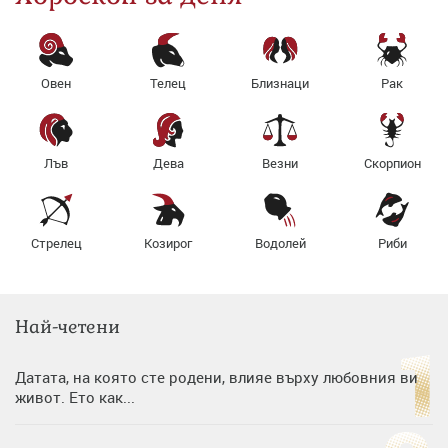
Овен
Телец
Близнаци
Рак
Лъв
Дева
Везни
Скорпион
Стрелец
Козирог
Водолей
Риби
Най-четени
Датата, на която сте родени, влияе върху любовния ви
живот. Ето как...