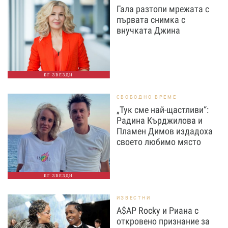
Гала разтопи мрежата с
първата снимка с
внучката Джина
БГ ЗВЕЗДИ
СВОБОДНО ВРЕМЕ
„Тук сме най-щастливи“:
Радина Кърджилова и
Пламен Димов издадоха
своето любимо място
БГ ЗВЕЗДИ
ИЗВЕСТНИ
A$AP Rocky и Риана с
откровено признание за