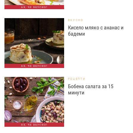
АХ, ЧЕ ВКУСНО!
ВКУСНО
Кисело мляко с ананас и
бадеми
АХ, ЧЕ ВКУСНО!
РЕЦЕПТИ
Бобена салата за 15
минути
АХ, ЧЕ ВКУСНО!