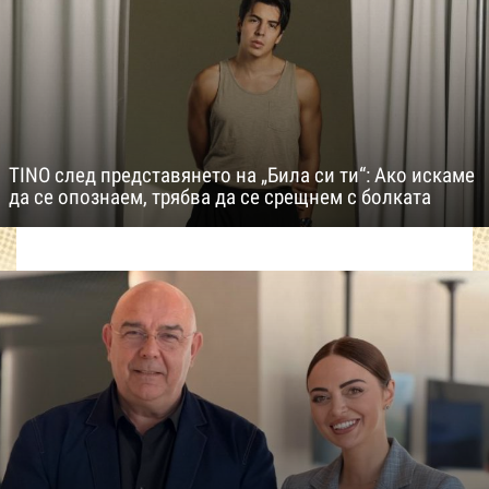
TINO след представянето на „Била си ти“: Ако искаме
да се опознаем, трябва да се срещнем с болката