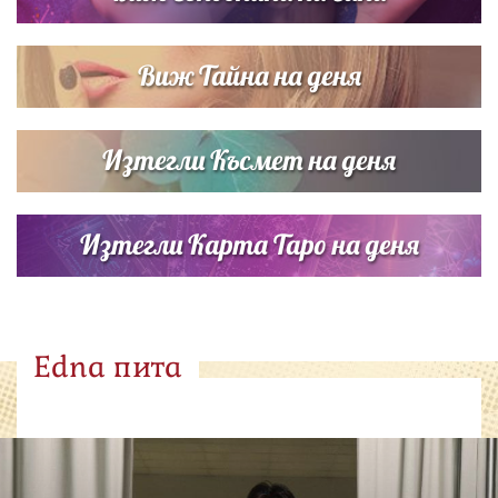
Виж Тайна на деня
Изтегли Късмет на деня
Изтегли Карта Таро на деня
Edna пита