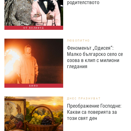
родителството
ОТ ХОЛИВУД
ЛЮБОПИТНО
Феноменът „Одисея“:
Малко българско село се
озова в клип с милиони
гледания
КИНО
ДНЕС ПРАЗНУВАТ
Преображение Господне:
Какви са поверията за
този свят ден