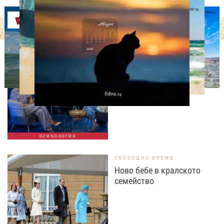
Оферти
ОТ МЕН ЗА МЕН
Контролът – сила или
капан?
ПСИХОЛОГИЯ
СВОБОДНО ВРЕМЕ
Ново бебе в кралското
семейство