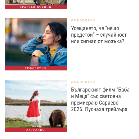
КРАЛСКИ НОВИНИ
ЛЮБОПИТНО
Усещането, че “нещо
предстои” – случайност
или сигнал от мозъка?
ЛЮБОПИТНО
ЛЮБОПИТНО
Българският филм "Баба
и Меца" със световна
премиера в Сараево
2026. Пуснаха трейлъра
АКТУАЛНО