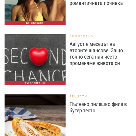
романтичната почивка
БГ ЗВЕЗДИ
ЛЮБОПИТНО
Август е месецът на
вторите шансове: Защо
точно сега най-често
променяме живота си
ЛЮБОПИТНО
РЕЦЕПТИ
Пълнено пилешко филе в
бутер тесто