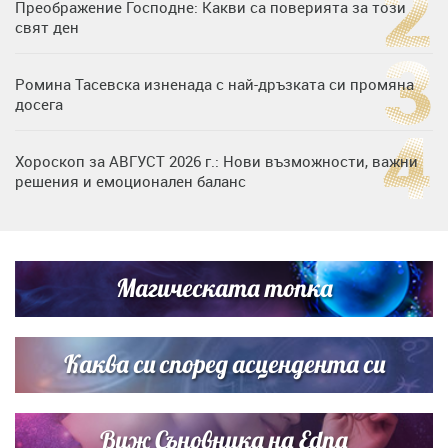
Преображение Господне: Какви са поверията за този
свят ден
Ромина Тасевска изненада с най-дръзката си промяна
досега
Хороскоп за АВГУСТ 2026 г.: Нови възможности, важни
решения и емоционален баланс
Дъщерята на Гала - Мари отплава с любимия и двете
си деца на семейна морска приказка
Магическата топка
Звездна ваканция в Майорка: Дженифър Анистън,
Кортни Кокс и Джим Къртис заедно на яхта
Каква си според асцендента си
Виж Съновника на Edna