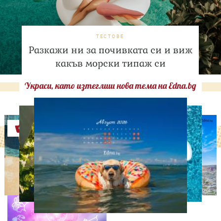
ТЕСТОВЕ
Разкажи ни за почивката си и виж
какъв морски типаж си
Украси, като изтеглиш нова тема на Edna.bg
Оферти
АСТРОЛОГИЯ
Дневен хороскоп за 7
август, петък