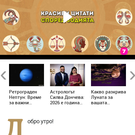
Previous
Ne
Ретрограден
Астрологът
Kакво разкрива
К
Нептун: Време
Силва Дончева:
Луната за
и
за важни
2026 е година
вашата
ж
решения за 4
на съвпадите,
личност?
зодии
които
Д
отключват
обро утро!
новата
реалност