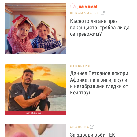
OHNAMAMA.BG
Късното лягане през
ваканцията: трябва ли да
се тревожим?
ИЗВЕСТНИ
Даниел Петканов покори
Африка: пингвини, акули
и незабравими гледки от
Кейптаун
БГ ЗВЕЗДИ
GRABO.BG
За здрави зъби - ЕК