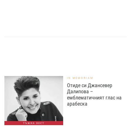
IN MEMORIAM
Отиде си Джансевер
Далипова –
емблематичният глас на
арабеска
ТЪЖНА ВЕСТ