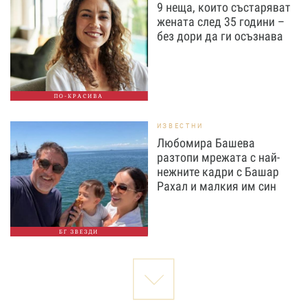
9 неща, които състаряват
жената след 35 години –
без дори да ги осъзнава
ПО-КРАСИВА
ИЗВЕСТНИ
Любомира Башева
разтопи мрежата с най-
нежните кадри с Башар
Рахал и малкия им син
БГ ЗВЕЗДИ