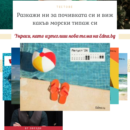
ТЕСТОВЕ
Разкажи ни за почивката си и виж
какъв морски типаж си
Украси, като изтеглиш нова тема на Edna.bg
Оферти
ИЗВЕСТНИ
Така ли го правиш, тате?“
Дъщерята на Орлин
Павлов го имитира
БГ ЗВЕЗДИ