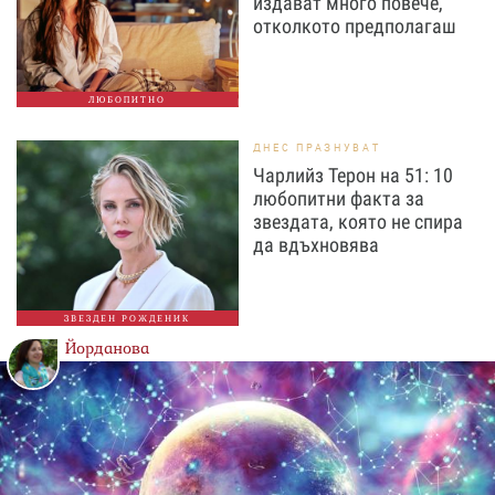
издават много повече,
отколкото предполагаш
ЛЮБОПИТНО
ДНЕС ПРАЗНУВАТ
Чарлийз Терон на 51: 10
любопитни факта за
звездата, която не спира
да вдъхновява
ЗВЕЗДЕН РОЖДЕНИК
Йорданова