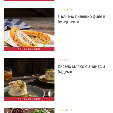
РЕЦЕПТИ
Пълнено пилешко филе в
бутер тесто
АХ, ЧЕ ВКУСНО!
ВКУСНО
Кисело мляко с ананас и
бадеми
АХ, ЧЕ ВКУСНО!
РЕЦЕПТИ