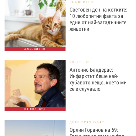
ЛЮБОПИТНО
Световен ден на котките:
10 любопитни факта за
едни от най-загадъчните
животни
ЛЮБОПИТНО
ИЗВЕСТНИ
Антонио Бандерас:
Инфарктът беше най-
хубавото нещо, което ми
се е случвало
ОТ ХОЛИВУД
ДНЕС ПРАЗНУВАТ
Орлин Горанов на 69: