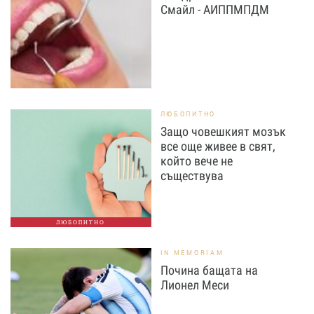
Смайл - АИППМПДМ
ЛЮБОПИТНО
Защо човешкият мозък
все още живее в свят,
който вече не
съществува
ЛЮБОПИТНО
IN MEMORIAM
Почина бащата на
Лионел Меси