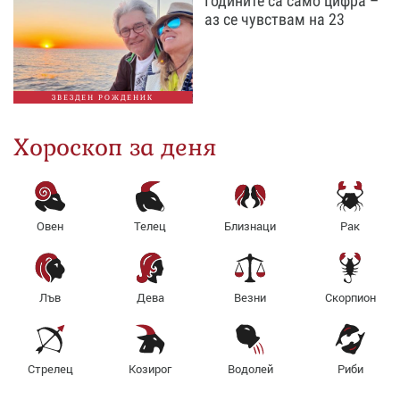
Годините са само цифра –
аз се чувствам на 23
ЗВЕЗДЕН РОЖДЕНИК
Хороскоп за деня
Овен
Телец
Близнаци
Рак
Лъв
Дева
Везни
Скорпион
Стрелец
Козирог
Водолей
Риби