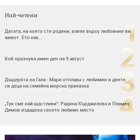
Най-четени
Датата, на която сте родени, влияе върху любовния ви
живот. Ето как...
Кой празнува имен ден на 9 август
Дъщерята на Гала - Мари отплава с любимия и двете
си деца на семейна морска приказка
„Тук сме най-щастливи“: Радина Кърджилова и Пламен
Димов издадоха своето любимо място
Дъщерята на Тодор Батков вдигна сватба, Стоичков и
Братя Аргирови я изненадаха с песен