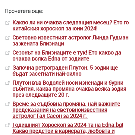
Прочетете още:
Какво ли ни очаква следващия месец? Ето го
китайския хороскоп за юни 2024!
Световно известният астролог Линда Гудман
за жената Близнаци
Сезонът на Близнаците е тук! Ето какво да
очаква всяка Edna от зодиите
Започна ретрограден Плутон: 5 зодии ще
бъдат засегнати най-силно
Плутон във Водолей носи изненади и бурни
събития: каква промяна очаква всяка зодия
през следващите 20 г.
Време за съдбовна промяна: най-важните
предсказания на световноизвестния
астролог Гал Сасон за 2024 г.
Годишният Хороскоп за 2024-та на Edna.bg!
Какво предстои в кариерата, любовта и