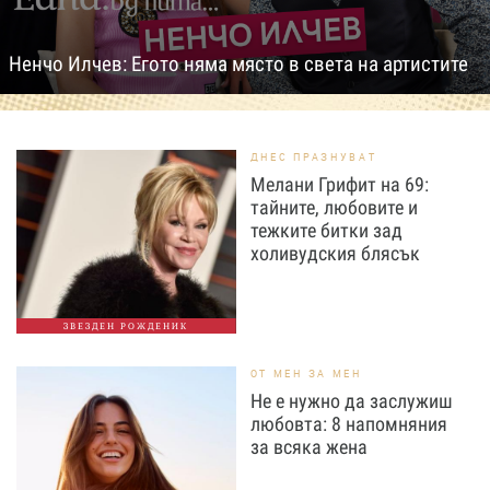
Ненчо Илчев: Егото няма място в света на артистите
ДНЕС ПРАЗНУВАТ
Мелани Грифит на 69:
тайните, любовите и
тежките битки зад
холивудския блясък
ЗВЕЗДЕН РОЖДЕНИК
ОТ МЕН ЗА МЕН
Не е нужно да заслужиш
любовта: 8 напомняния
за всяка жена