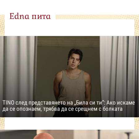
Edna пита
TINO след представянето на „Била си ти“: Ако искаме
да се опознаем, трябва да се срещнем с болката