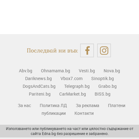
Последвай ни във:
Abv.bg
Ohnamama.bg
Vesti.bg
Nova.bg
Dariknews.bg
Vbox7.com
Sinoptik.bg
DogsAndCats.bg
Telegraph.bg
Grabo.bg
Pariteni.bg
CarMarket.bg
BISS.bg
За нас
Политика ЛД
За реклама
Платени
публикации
Контакти
Използването или публикуването на част или цялостно съдържание от
сайта Edna.bg без разрешение е забранено.