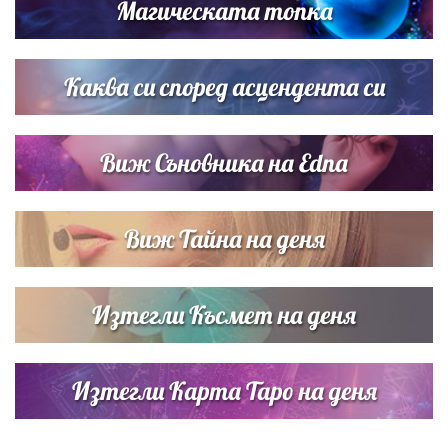
Магическата топка
Дневен хороскоп за 6 август, четвъртък
Каква си според асцендента си
Виж Съновника на Edna
Виж Тайна на деня
Изтегли Късмет на деня
Изтегли Карта Таро на деня