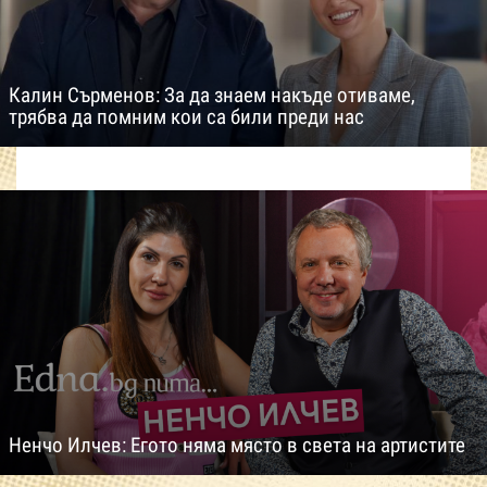
Калин Сърменов: За да знаем накъде отиваме,
трябва да помним кои са били преди нас
Ненчо Илчев: Егото няма място в света на артистите