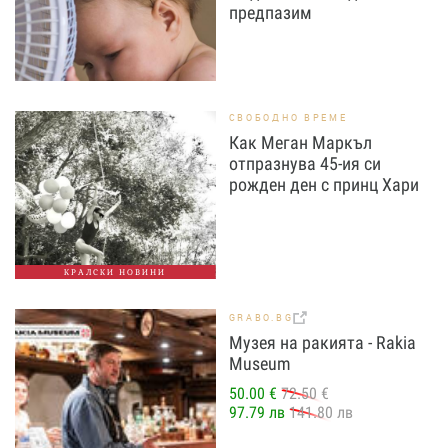
предпазим
СВОБОДНО ВРЕМЕ
Как Меган Маркъл
отпразнува 45-ия си
рожден ден с принц Хари
КРАЛСКИ НОВИНИ
GRABO.BG
Музея на ракията - Rakia
Museum
50.00 €
72.50 €
97.79 лв
141.80 лв