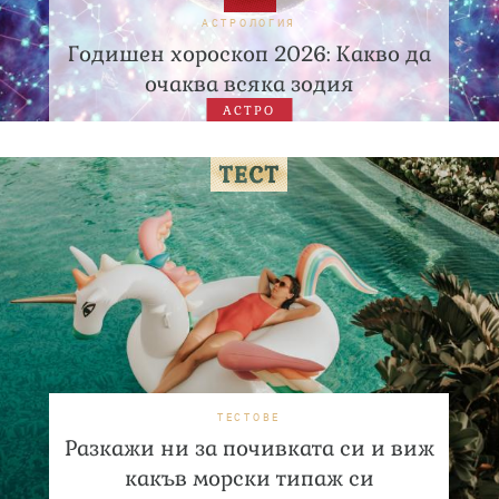
АСТРОЛОГИЯ
Годишен хороскоп 2026: Какво да
очаква всяка зодия
АСТРО
ТЕСТОВЕ
Разкажи ни за почивката си и виж
какъв морски типаж си