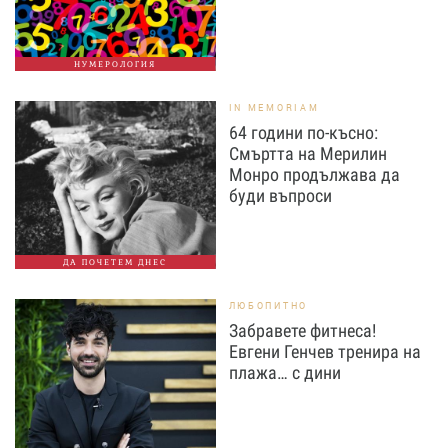
НУМЕРОЛОГИЯ
IN MEMORIAM
64 години по-късно:
Смъртта на Мерилин
Монро продължава да
буди въпроси
ДА ПОЧЕТЕМ ДНЕС
ЛЮБОПИТНО
Забравете фитнеса!
Евгени Генчев тренира на
плажа… с дини