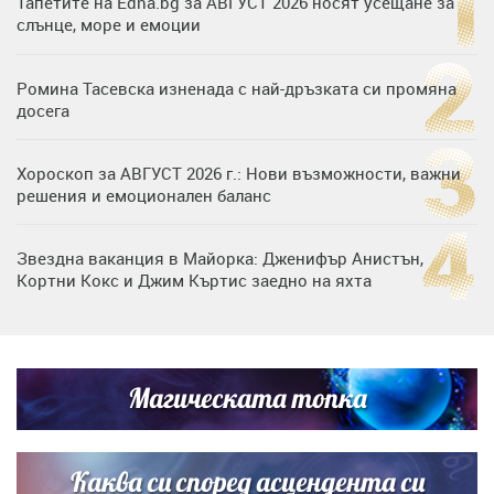
Тапетите на Edna.bg за АВГУСТ 2026 носят усещане за
слънце, море и емоции
Ромина Тасевска изненада с най-дръзката си промяна
досега
Хороскоп за АВГУСТ 2026 г.: Нови възможности, важни
решения и емоционален баланс
Звездна ваканция в Майорка: Дженифър Анистън,
Кортни Кокс и Джим Къртис заедно на яхта
Дъщерята на Тодор Батков вдигна сватба, Стоичков и
Братя Аргирови я изненадаха с песен
Магическата топка
Списъкът е ясен: Джей Ло и Риана във ВИП гостите на
сватбата на Роналдо
Каква си според асцендента си