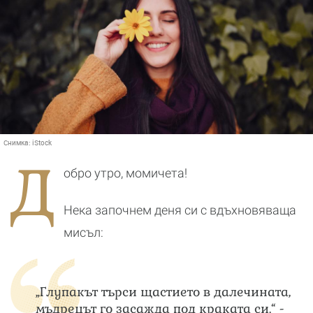
Снимка:
iStock
Д
обро утро, момичета!
Нека започнем деня си с вдъхновяваща
мисъл:
„Глупакът търси щастието в далечината,
мъдрецът го засажда под краката си.“ -