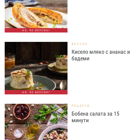
АХ, ЧЕ ВКУСНО!
ВКУСНО
Кисело мляко с ананас и
бадеми
АХ, ЧЕ ВКУСНО!
РЕЦЕПТИ
Бобена салата за 15
минути