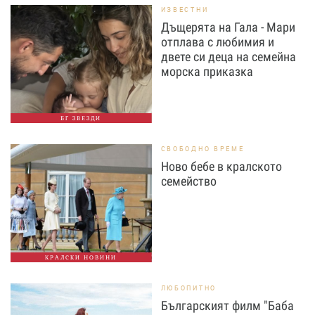
ИЗВЕСТНИ
Дъщерята на Гала - Мари
отплава с любимия и
двете си деца на семейна
морска приказка
БГ ЗВЕЗДИ
СВОБОДНО ВРЕМЕ
Ново бебе в кралското
семейство
КРАЛСКИ НОВИНИ
ЛЮБОПИТНО
Българският филм "Баба