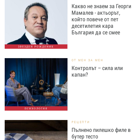
Какво не знаем за Георги
Мамалев - актьорът,
който повече от пет
десетилетия кара
България да се смее
ЗВЕЗДЕН РОЖДЕНИК
ОТ МЕН ЗА МЕН
Контролът – сила или
капан?
ПСИХОЛОГИЯ
РЕЦЕПТИ
Пълнено пилешко филе в
бутер тесто