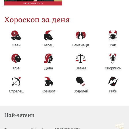
ЛЮБОПИТНО
Хороскоп за деня
Овен
Телец
Близнаци
Рак
Лъв
Дева
Везни
Скорпион
Стрелец
Козирог
Водолей
Риби
Най-четени