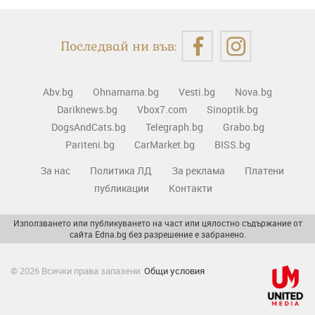
Последвай ни във:
Abv.bg
Ohnamama.bg
Vesti.bg
Nova.bg
Dariknews.bg
Vbox7.com
Sinoptik.bg
DogsAndCats.bg
Telegraph.bg
Grabo.bg
Pariteni.bg
CarMarket.bg
BISS.bg
За нас
Политика ЛД
За реклама
Платени
публикации
Контакти
Използването или публикуването на част или цялостно съдържание от
сайта Edna.bg без разрешение е забранено.
© 2026 Всички права запазени.
Общи условия