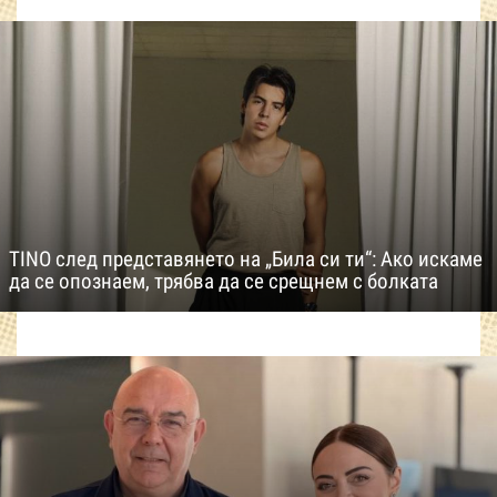
TINO след представянето на „Била си ти“: Ако искаме
да се опознаем, трябва да се срещнем с болката