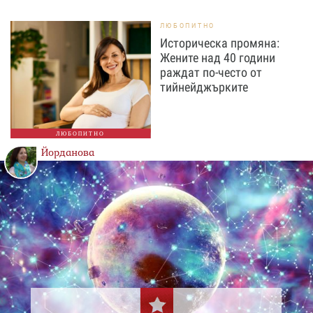
ЛЮБОПИТНО
Историческа промяна:
Жените над 40 години
раждат по-често от
тийнейджърките
ЛЮБОПИТНО
Йорданова