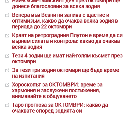
Най-късметлийският ден през октомври ще
донесе благословии за всяка зодия
Венера във Везни ни залива с щастие и
оптимизъм: какво да очаква всяка зодия в
периода до 22 октомври
Краят на ретроградния Плутон е време да си
върнем силата и контрола: какво да очаква
всяка зодия
Тези 4 зодии ще имат най-голям късмет през
октомври
За тези три зодии октомври ще бъде време
на изпитания
Хороскопът за ОКТОМВРИ: време за
хармония и заслужени постижения,
внимавайте в общуването
Таро прогноза за ОКТОМВРИ: какво да
очаквате според зодията си