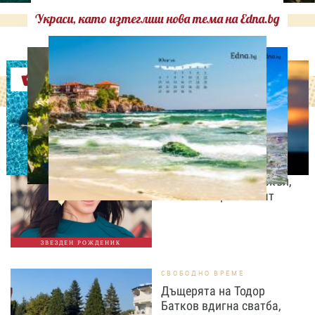
Украси, като изтеглиш нова тема на Edna.bg
Оферти
ДНЕС ПРАЗНУВАТ
Преди да стане
херцогиня: 10 любопитни
факта за Меган Маркъл,
които малцина знаят
ЗВЕЗДЕН РОЖДЕНИК
СВОБОДНО ВРЕМЕ
Дъщерята на Тодор
Батков вдигна сватба,