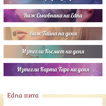
Виж Съновника на Edna
Виж Тайна на деня
Изтегли Късмет на деня
Изтегли Карта Таро на деня
Edna пита