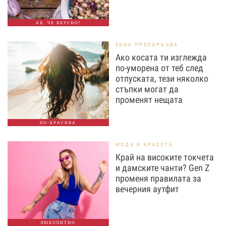
АХ, ЧЕ ВКУСНО!
EDNA ПРЕПОРЪЧВА
Ако косата ти изглежда
по-уморена от теб след
отпуската, тези няколко
стъпки могат да
променят нещата
ПО-КРАСИВА
МОДА И КРАСОТА
Край на високите токчета
и дамските чанти? Gen Z
променя правилата за
вечерния аутфит
ЛЮБОПИТНО