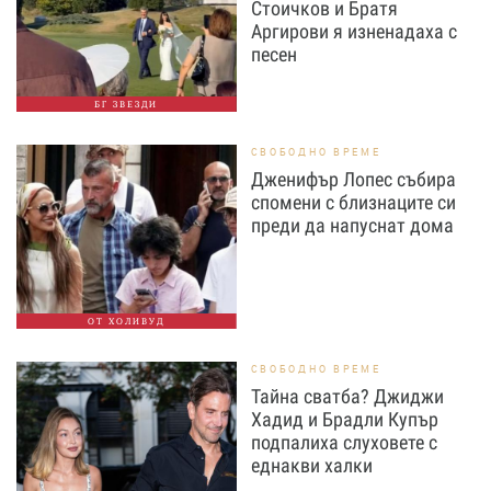
Стоичков и Братя
Аргирови я изненадаха с
песен
БГ ЗВЕЗДИ
СВОБОДНО ВРЕМЕ
Дженифър Лопес събира
спомени с близнаците си
преди да напуснат дома
ОТ ХОЛИВУД
СВОБОДНО ВРЕМЕ
Тайна сватба? Джиджи
Хадид и Брадли Купър
подпалиха слуховете с
еднакви халки