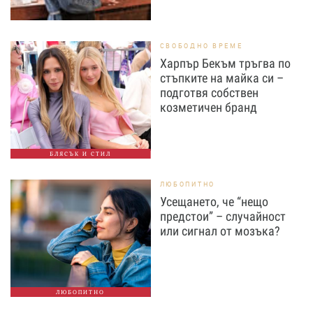
СВОБОДНО ВРЕМЕ
Харпър Бекъм тръгва по
стъпките на майка си –
подготвя собствен
козметичен бранд
БЛЯСЪК И СТИЛ
ЛЮБОПИТНО
Усещането, че “нещо
предстои” – случайност
или сигнал от мозъка?
ЛЮБОПИТНО