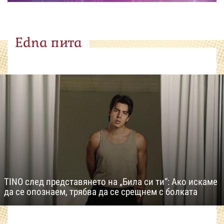
Edna пита
TINO след представянето на „Била си ти“: Ако искаме
да се опознаем, трябва да се срещнем с болката