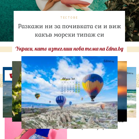
ТЕСТОВЕ
Разкажи ни за почивката си и виж
какъв морски типаж си
Украси, като изтеглиш нова тема на Edna.bg
Оферти
МОДА И КРАСОТА
Край на високите токчета
и дамските чанти? Gen Z
променя правилата за
вечерния аутфит