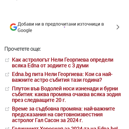
Добави ни в предпочитани източници в
Google
Прочетете още:
Как астрологът Нели Георгиева определи
всяка Edna от зодиите с 3 думи
Edna.bg пита Нели Георгиева: Кои са най-
важните астро събития тази година?
Плутон във Водолей носи изненади и бурни
събития: каква промяна очаква всяка зодия
през следващите 20 г.
Време за съдбовна промяна: най-важните
предсказания на световноизвестния
астролог Гал Сасон за 2024 г.
Годишният Хороскоп за 2024-та на Edna.bg!