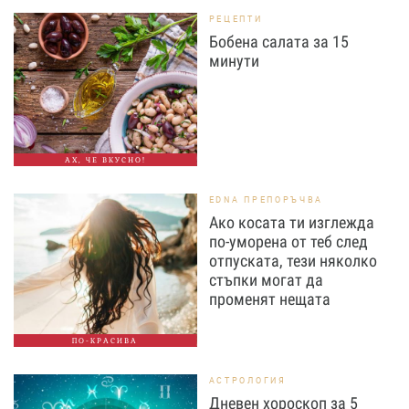
РЕЦЕПТИ
Бобена салата за 15
минути
АХ, ЧЕ ВКУСНО!
EDNA ПРЕПОРЪЧВА
Ако косата ти изглежда
по-уморена от теб след
отпуската, тези няколко
стъпки могат да
променят нещата
ПО-КРАСИВА
АСТРОЛОГИЯ
Дневен хороскоп за 5