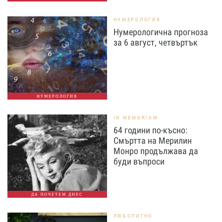
НУМЕРОЛОГИЯ
Нумерологична прогноза
за 6 август, четвъртък
НУМЕРОЛОГИЯ
IN MEMORIAM
64 години по-късно:
Смъртта на Мерилин
Монро продължава да
буди въпроси
ДА ПОЧЕТЕМ ДНЕС
ЛЮБОПИТНО