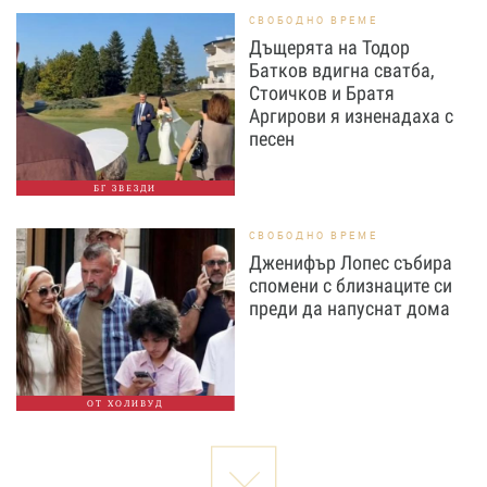
СВОБОДНО ВРЕМЕ
Дъщерята на Тодор
Батков вдигна сватба,
Стоичков и Братя
Аргирови я изненадаха с
песен
БГ ЗВЕЗДИ
СВОБОДНО ВРЕМЕ
Дженифър Лопес събира
спомени с близнаците си
преди да напуснат дома
ОТ ХОЛИВУД