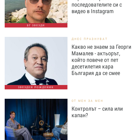
последователите си с
видео в Instagram
БГ ЗВЕЗДИ
ДНЕС ПРАЗНУВАТ
Какво не знаем за Георги
Мамалев - актьорът,
който повече от пет
десетилетия кара
България да се смее
ЗВЕЗДЕН РОЖДЕНИК
ОТ МЕН ЗА МЕН
Контролът – сила или
капан?