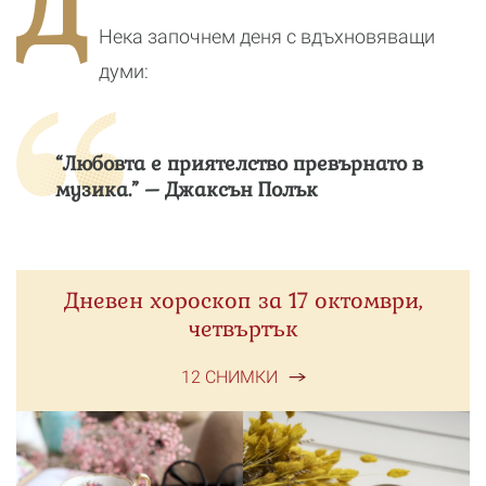
Д
реалност
Нека започнем деня с вдъхновяващи
думи:
“Любовта е приятелство превърнато в
музика.” – Джаксън Полък
Дневен хороскоп за 17 октомври,
четвъртък
12 СНИМКИ