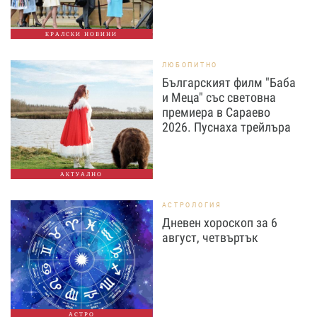
КРАЛСКИ НОВИНИ
ЛЮБОПИТНО
Българският филм "Баба
и Меца" със световна
премиера в Сараево
2026. Пуснаха трейлъра
АКТУАЛНО
АСТРОЛОГИЯ
Дневен хороскоп за 6
август, четвъртък
АСТРО