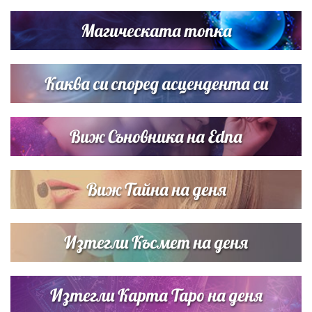
Братя Аргирови я изненадаха с песен
Магическата топка
Дъщерята на Гала - Мари отплава с любимия и двете
си деца на семейна морска приказка
Каква си според асцендента си
Виж Съновника на Edna
Виж Тайна на деня
Изтегли Късмет на деня
Изтегли Карта Таро на деня