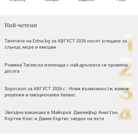
Най-четени
Тапетите на Edna.bg за АВГУСТ 2026 носят усещане за
слънце, море и емоции
Ромина Тасевска изненада с най-дръзката си промяна
досега
Хороскоп за АВГУСТ 2026 г.: Нови възможности, важни
решения и емоционален баланс
Звездна ваканция в Майорка: Дженифър Анистън,
Кортни Кокс и Джим Къртис заедно на яхта
Дъщерята на Тодор Батков вдигна сватба, Стоичков и