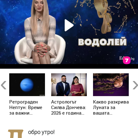
Previous
Ne
Ретрограден
Астрологът
Kакво разкрива
К
Нептун: Време
Силва Дончева:
Луната за
и
за важни
2026 е година
вашата
ж
решения за 4
на съвпадите,
личност?
зодии
които
отключват
обро утро!
новата