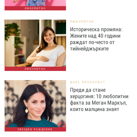
ЛЮБОПИТНО
ЛЮБОПИТНО
Историческа промяна:
Жените над 40 години
раждат по-често от
тийнейджърките
ЛЮБОПИТНО
ДНЕС ПРАЗНУВАТ
Преди да стане
херцогиня: 10 любопитни
факта за Меган Маркъл,
които малцина знаят
ЗВЕЗДЕН РОЖДЕНИК