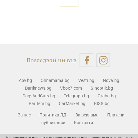
Последвай ни във:
Abv.bg
Ohnamama.bg
Vesti.bg
Nova.bg
Dariknews.bg
Vbox7.com
Sinoptik.bg
DogsAndCats.bg
Telegraph.bg
Grabo.bg
Pariteni.bg
CarMarket.bg
BISS.bg
За нас
Политика ЛД
За реклама
Платени
публикации
Контакти
Използването или публикуването на част или цялостно съдържание от