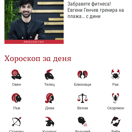
Забравете фитнеса!
Евгени Генчев тренира на
плажа… с дини
ЛЮБОПИТНО
Хороскоп за деня
Овен
Телец
Близнаци
Рак
Лъв
Дева
Везни
Скорпион
Стрелец
Козирог
Водолей
Риби