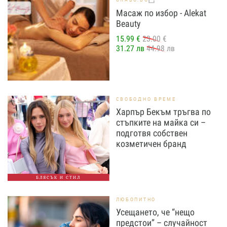
GRABO.BG
Масаж по избор - Alekat
Beauty
15.99 €
23.00 €
31.27 лв
44.98 лв
СВОБОДНО ВРЕМЕ
Харпър Бекъм тръгва по
стъпките на майка си –
подготвя собствен
козметичен бранд
БЛЯСЪК И СТИЛ
ЛЮБОПИТНО
Усещането, че “нещо
предстои” – случайност