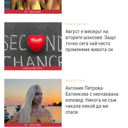
БГ ЗВЕЗДИ
ЛЮБОПИТНО
Август е месецът на
вторите шансове: Защо
точно сега най-често
променяме живота си
ЛЮБОПИТНО
ИЗВЕСТНИ
Антония Петрова-
Батинкова с неочаквана
изповед: Никога не съм
чакала някой да ме
спаси
БГ ЗВЕЗДИ