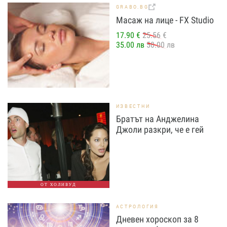
GRABO.BG
Масаж на лице - FX Studio
17.90 €
25.56 €
35.00 лв
50.00 лв
ИЗВЕСТНИ
Братът на Анджелина
Джоли разкри, че е гей
ОТ ХОЛИВУД
АСТРОЛОГИЯ
Дневен хороскоп за 8