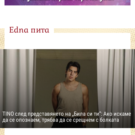
Edna пита
TINO след представянето на „Била си ти“: Ако искаме
да се опознаем, трябва да се срещнем с болката