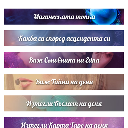
Дневен хороскоп за 6 август, четвъртък
Магическата топка
Списъкът е ясен: Джей Ло и Риана във ВИП гостите на
сватбата на Роналдо
Каква си според асцендента си
Виж Съновника на Edna
Виж Тайна на деня
Изтегли Късмет на деня
Изтегли Карта Таро на деня