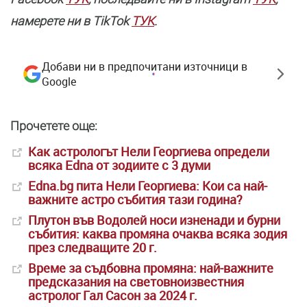
намерете ни в TikTok
ТУК
.
Добави ни в предпочитани източници в
Google
Прочетете още:
Как астрологът Нели Георгиева определи
всяка Edna от зодиите с 3 думи
Edna.bg пита Нели Георгиева: Кои са най-
важните астро събития тази година?
Плутон във Водолей носи изненади и бурни
събития: каква промяна очаква всяка зодия
през следващите 20 г.
Време за съдбовна промяна: най-важните
предсказания на световноизвестния
астролог Гал Сасон за 2024 г.