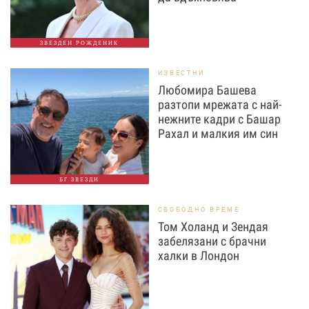
ЗВЕЗДЕН РОЖДЕНИК
ИЗВЕСТНИ
Любомира Башева
разтопи мрежата с най-
нежните кадри с Башар
Рахал и малкия им син
БГ ЗВЕЗДИ
СВОБОДНО ВРЕМЕ
Том Холанд и Зендая
забелязани с брачни
халки в Лондон