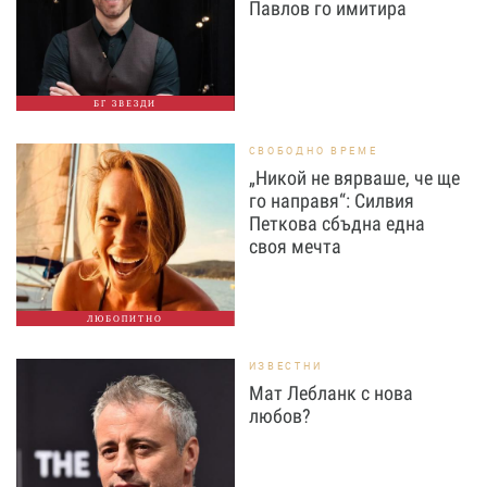
Павлов го имитира
БГ ЗВЕЗДИ
СВОБОДНО ВРЕМЕ
„Никой не вярваше, че ще
го направя“: Силвия
Петкова сбъдна една
своя мечта
ЛЮБОПИТНО
ИЗВЕСТНИ
Мат Лебланк с нова
любов?