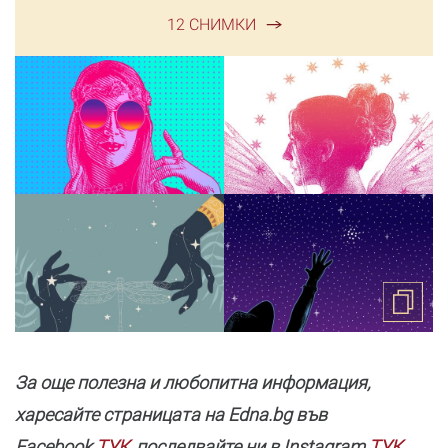
12 СНИМКИ
За още полезнa и любопитна информация,
харесайте страницата нa Edna.bg във
Facebook
ТУК
, последвайте ни в Instagram
ТУК
,