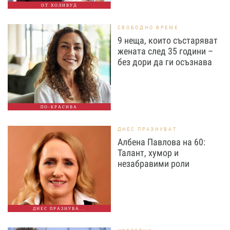
ОТ ХОЛИВУД
СВОБОДНО ВРЕМЕ
9 неща, които състаряват
жената след 35 години –
без дори да ги осъзнава
ПО-КРАСИВА
ДНЕС ПРАЗНУВАТ
Албена Павлова на 60:
Талант, хумор и
незабравими роли
ДНЕС ПРАЗНУВА...