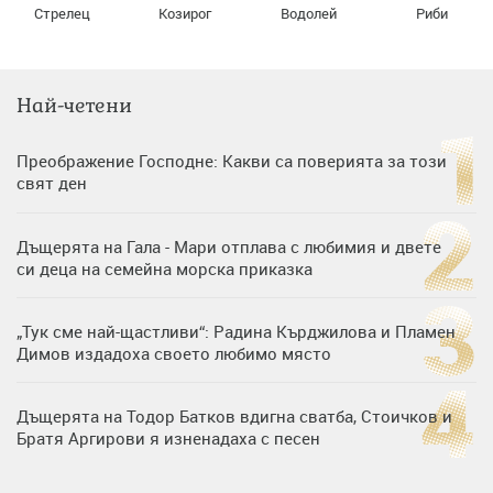
Стрелец
Козирог
Водолей
Риби
Най-четени
Преображение Господне: Какви са поверията за този
свят ден
Дъщерята на Гала - Мари отплава с любимия и двете
си деца на семейна морска приказка
„Тук сме най-щастливи“: Радина Кърджилова и Пламен
Димов издадоха своето любимо място
Дъщерята на Тодор Батков вдигна сватба, Стоичков и
Братя Аргирови я изненадаха с песен