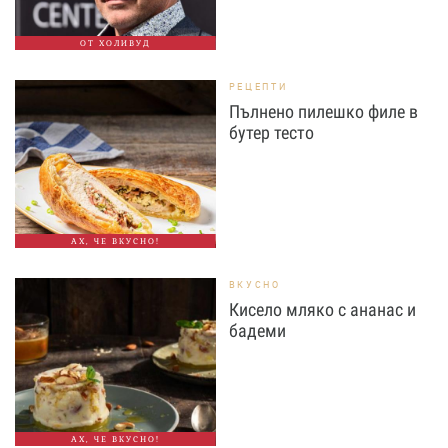
ОТ ХОЛИВУД
РЕЦЕПТИ
Пълнено пилешко филе в
бутер тесто
АХ, ЧЕ ВКУСНО!
ВКУСНО
Кисело мляко с ананас и
бадеми
АХ, ЧЕ ВКУСНО!