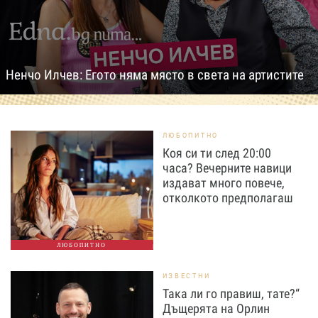
Ненчо Илчев: Егото няма място в света на артистите
ЛЮБОПИТНО
Коя си ти след 20:00
часа? Вечерните навици
издават много повече,
отколкото предполагаш
ЛЮБОПИТНО
ИЗВЕСТНИ
Така ли го правиш, тате?“
Дъщерята на Орлин