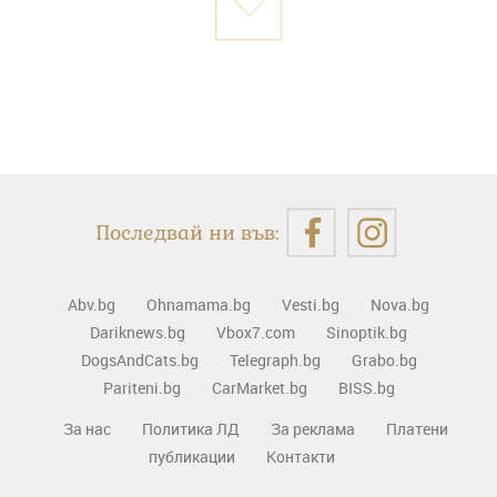
Последвай ни във:
Abv.bg
Ohnamama.bg
Vesti.bg
Nova.bg
Dariknews.bg
Vbox7.com
Sinoptik.bg
DogsAndCats.bg
Telegraph.bg
Grabo.bg
Pariteni.bg
CarMarket.bg
BISS.bg
За нас
Политика ЛД
За реклама
Платени
публикации
Контакти