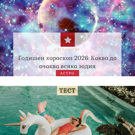
АСТРОЛОГИЯ
Годишен хороскоп 2026: Какво да
очаква всяка зодия
АСТРО