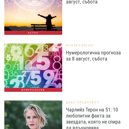
август, събота
АСТРО
НУМЕРОЛОГИЯ
Нумерологична прогноза
за 8 август, събота
НУМЕРОЛОГИЯ
ДНЕС ПРАЗНУВАТ
Чарлийз Терон на 51: 10
любопитни факта за
звездата, която не спира
да вдъхновява