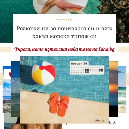
ТЕСТОВЕ
Разкажи ни за почивката си и виж
какъв морски типаж си
Украси, като изтеглиш нова тема на Edna.bg
Оферти
СВОБОДНО ВРЕМЕ
Палатка под звездите!
Юлиан Костов и Мирела
Илиева избраха най-
романтичната почивка