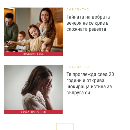
ЛЮБОПИТНО
Тайната на добрата
вечеря не се крие в
сложната рецепта
ЛЮБОПИТНО
ЛЮБОПИТНО
Тя проглежда след 20
години и открива
шокираща истина за
съпруга си
EDNA ИСТОРИЯ