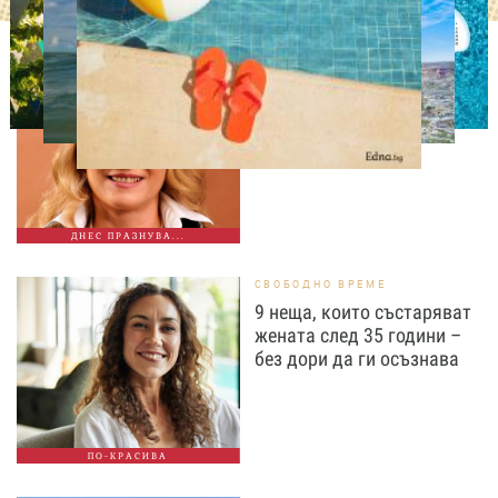
ДНЕС ПРАЗНУВАТ
Албена Павлова на 60:
Талант, хумор и
незабравими роли
ДНЕС ПРАЗНУВА...
СВОБОДНО ВРЕМЕ
9 неща, които състаряват
жената след 35 години –
без дори да ги осъзнава
ПО-КРАСИВА