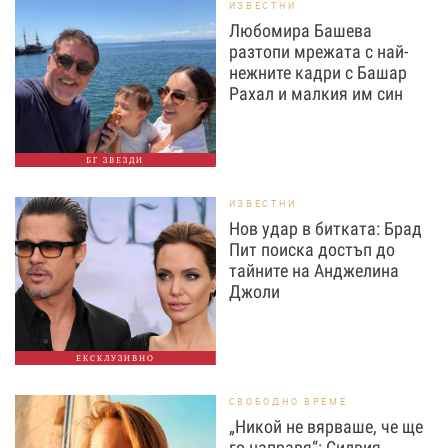
ИЗВЕСТНИ
Любомира Башева
разтопи мрежата с най-
нежните кадри с Башар
Рахал и малкия им син
БГ ЗВЕЗДИ
ИЗВЕСТНИ
Нов удар в битката: Брад
Пит поиска достъп до
тайните на Анджелина
Джоли
ЕКСКЛУЗИВНО
СВОБОДНО ВРЕМЕ
„Никой не вярваше, че ще
го направя“: Силвия