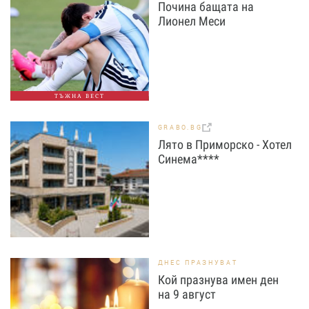
Почина бащата на
Лионел Меси
ТЪЖНА ВЕСТ
GRABO.BG
Лято в Приморско - Хотел
Синема****
ДНЕС ПРАЗНУВАТ
Кой празнува имен ден
на 9 август