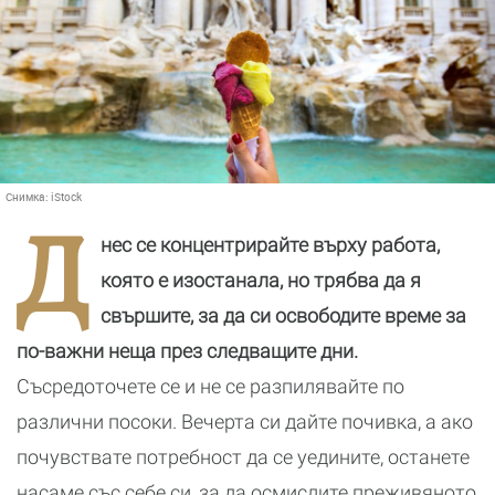
Снимка:
iStock
Д
нес се концентрирайте върху работа,
която е изостанала, но трябва да я
свършите, за да си освободите време за
по-важни неща през следващите дни.
Съсредоточете се и не се разпилявайте по
различни посоки. Вечерта си дайте почивка, а ако
почувствате потребност да се уедините, останете
насаме със себе си, за да осмислите преживяното