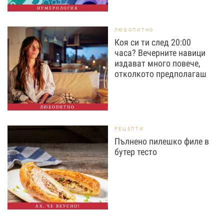
НУМЕРОЛОГИЯ
ЛЮБОПИТНО
Коя си ти след 20:00
часа? Вечерните навици
издават много повече,
отколкото предполагаш
ЛЮБОПИТНО
РЕЦЕПТИ
Пълнено пилешко филе в
бутер тесто
АХ, ЧЕ ВКУСНО!