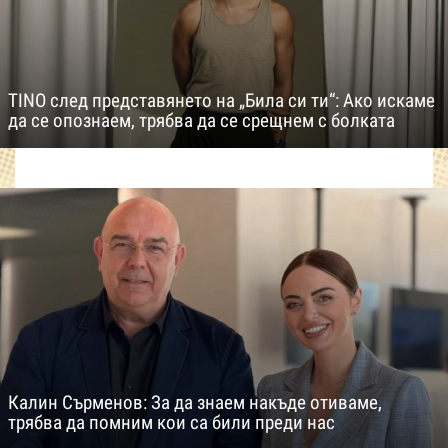
TINO след представянето на „Била си ти“: Ако искаме
да се опознаем, трябва да се срещнем с болката
Калин Сърменов: За да знаем накъде отиваме,
трябва да помним кои са били преди нас