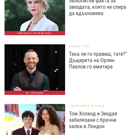
любопитни факта за
звездата, която не спира
да вдъхновява
ЗВЕЗДЕН РОЖДЕНИК
ИЗВЕСТНИ
Така ли го правиш, тате?“
Дъщерята на Орлин
Павлов го имитира
БГ ЗВЕЗДИ
СВОБОДНО ВРЕМЕ
Том Холанд и Зендая
забелязани с брачни
халки в Лондон