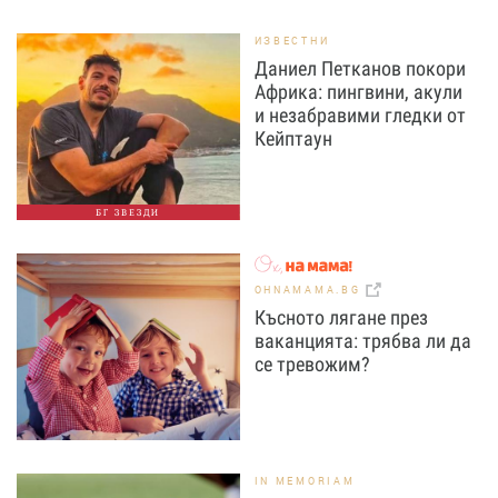
ИЗВЕСТНИ
Даниел Петканов покори
Африка: пингвини, акули
и незабравими гледки от
Кейптаун
БГ ЗВЕЗДИ
OHNAMAMA.BG
Късното лягане през
ваканцията: трябва ли да
се тревожим?
IN MEMORIAM