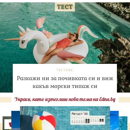
ТЕСТОВЕ
Разкажи ни за почивката си и виж
какъв морски типаж си
Украси, като изтеглиш нова тема на Edna.bg
Оферти