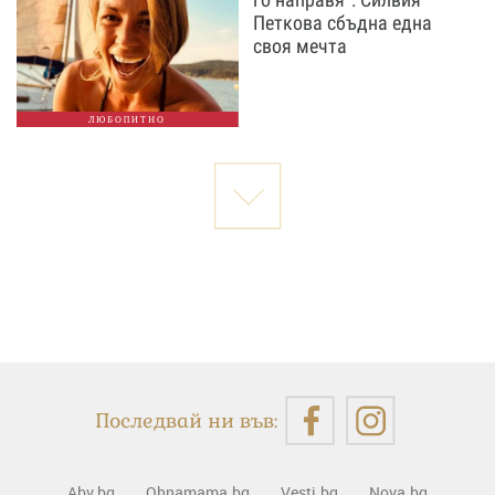
Петкова сбъдна една
своя мечта
ЛЮБОПИТНО
Последвай ни във:
Abv.bg
Ohnamama.bg
Vesti.bg
Nova.bg