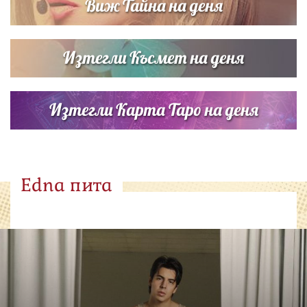
Виж Тайна на деня
Изтегли Късмет на деня
Изтегли Карта Таро на деня
Edna пита