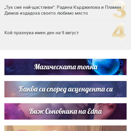
„Тук сме най-щастливи“: Радина Кърджилова и Пламен
Димов издадоха своето любимо място
Кой празнува имен ден на 9 август
Дъщерята на Тодор Батков вдигна сватба, Стоичков и
Братя Аргирови я изненадаха с песен
Магическата топка
Дневен хороскоп за 6 август, четвъртък
Каква си според асцендента си
Виж Съновника на Edna