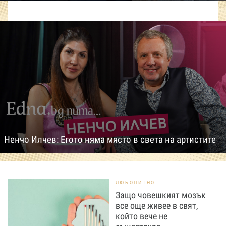
Ненчо Илчев: Егото няма място в света на артистите
ЛЮБОПИТНО
Защо човешкият мозък
все още живее в свят,
който вече не