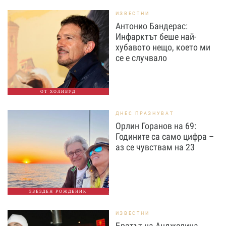
ИЗВЕСТНИ
Антонио Бандерас:
Инфарктът беше най-
хубавото нещо, което ми
се е случвало
ОТ ХОЛИВУД
ДНЕС ПРАЗНУВАТ
Орлин Горанов на 69:
Годините са само цифра –
аз се чувствам на 23
ЗВЕЗДЕН РОЖДЕНИК
ИЗВЕСТНИ
Братът на Анджелина