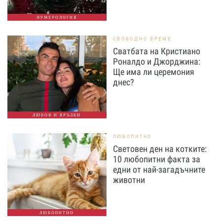
НУМЕРОЛОГИЯ
СВОБОДНО ВРЕМЕ
Сватбата на Кристиано
Роналдо и Джорджина:
Ще има ли церемония
днес?
ЛЮБОВ И ВРЪЗКИ
ЛЮБОПИТНО
Световен ден на котките:
10 любопитни факта за
едни от най-загадъчните
животни
ЛЮБОПИТНО