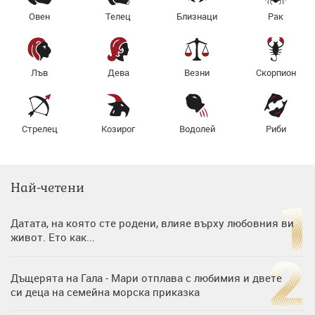
Овен
Телец
Близнаци
Рак
Лъв
Дева
Везни
Скорпион
Стрелец
Козирог
Водолей
Риби
Най-четени
Датата, на която сте родени, влияе върху любовния ви
живот. Ето как...
Дъщерята на Гала - Мари отплава с любимия и двете
си деца на семейна морска приказка