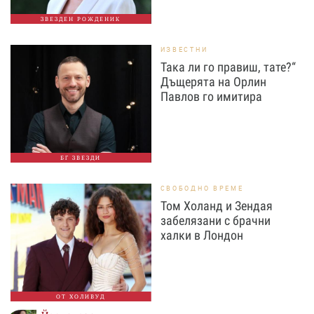
ЗВЕЗДЕН РОЖДЕНИК
ИЗВЕСТНИ
Така ли го правиш, тате?“
Дъщерята на Орлин
Павлов го имитира
БГ ЗВЕЗДИ
СВОБОДНО ВРЕМЕ
Том Холанд и Зендая
забелязани с брачни
халки в Лондон
ОТ ХОЛИВУД