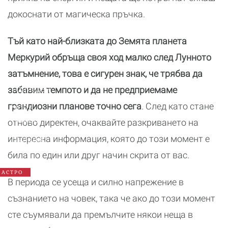
докоснати от магическа пръчка.
Тъй като най-близката до Земята планета
Меркурий обръща своя ход малко след Лунното
затъмнение, това е сигурен знак, че трябва да
Годишен
забавим темпото и да не предприемаме
хороскоп
грандиозни планове точно сега
. След като стане
2026:
Какво
отново директен, очаквайте разкриването на
да
интересна информация, която до този момент е
очаква
всяка
била по един или друг начин скрита от вас.
зодия
АСТРО
В периода се усеща и силно напрежение в
съзнанието на човек, така че ако до този момент
сте съумявали да премълчите някои неща в