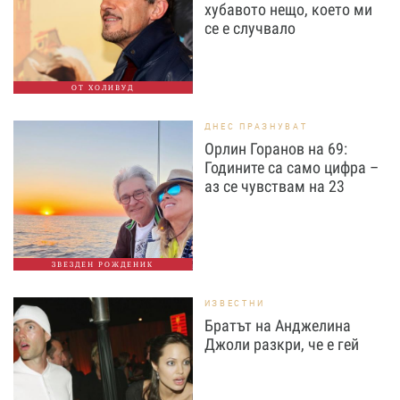
хубавото нещо, което ми
се е случвало
ОТ ХОЛИВУД
ДНЕС ПРАЗНУВАТ
Орлин Горанов на 69:
Годините са само цифра –
аз се чувствам на 23
ЗВЕЗДЕН РОЖДЕНИК
ИЗВЕСТНИ
Братът на Анджелина
Джоли разкри, че е гей