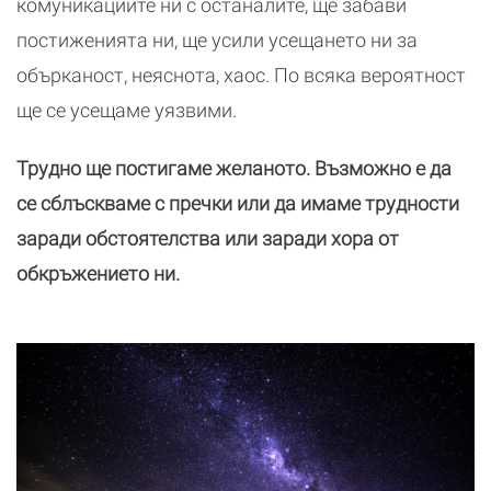
комуникациите ни с останалите, ще забави
постиженията ни, ще усили усещането ни за
обърканост, неяснота, хаос. По всяка вероятност
ще се усещаме уязвими.
Трудно ще постигаме желаното. Възможно е да
се сблъскваме с пречки или да имаме трудности
заради обстоятелства или заради хора от
обкръжението ни.