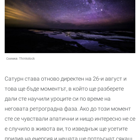
Снимка:
Thinkstock
Сатурн става отново директен на 26-и август и
това ще бъде моментът, в който ще разберете
дали сте научили уроците си по време на
неговата ретроградна фаза. Ако до този момент
сте се чувствали апатични и нищо интересно не се
е случило в живота ви, то изведнъж ще усетите
прилив на енергия и нещата ще потръгнат сякаш