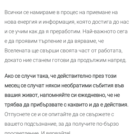
Всички се намираме в процес на приемане на
нова енергия и информация, която достига до нас
и се учим как да я преработим. Най-важното сега
е да проявим търпение и да вярваме, че
Вселената ще свърши своята част от работата,
докато ние станем готови да продължим напред.
Ако се случи така, че действително през този
месец се случат някои необратими събития във
вашия живот, напомняйте си ежедневно, че не
трябва да прибързвате с каквито и да е действия.
Отпуснете се и се опитайте да се свържете с
вашето подсъзнание, за да получите по-бързо
просветление. И вярвайте!