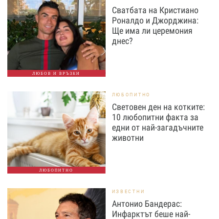
Сватбата на Кристиано
Роналдо и Джорджина:
Ще има ли церемония
днес?
ЛЮБОВ И ВРЪЗКИ
ЛЮБОПИТНО
Световен ден на котките:
10 любопитни факта за
едни от най-загадъчните
животни
ЛЮБОПИТНО
ИЗВЕСТНИ
Антонио Бандерас:
Инфарктът беше най-