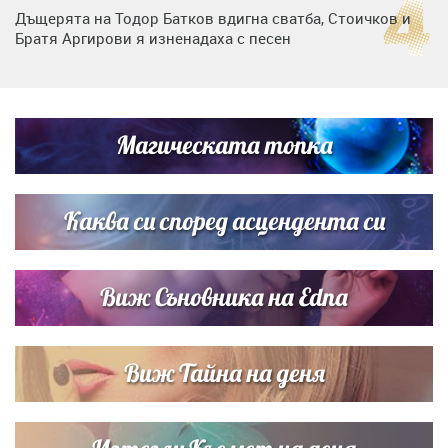
Дъщерята на Тодор Батков вдигна сватба, Стоичков и
Братя Аргирови я изненадаха с песен
Дневен хороскоп за 6 август, четвъртък
Магическата топка
Списъкът е ясен: Джей Ло и Риана във ВИП гостите на
сватбата на Роналдо
Каква си според асцендента си
Виж Съновника на Edna
Виж Тайна на деня