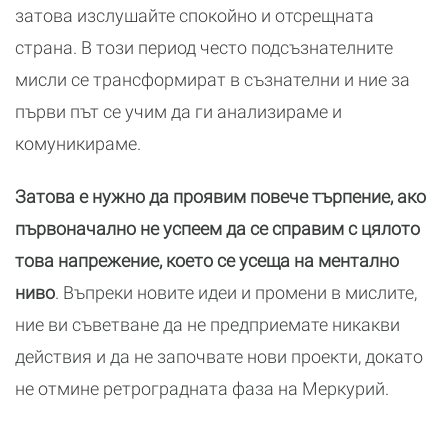
затова изслушайте спокойно и отсрещната
страна. В този период често подсъзнателните
мисли се трансформират в съзнателни и ние за
първи път се учим да ги анализираме и
комуникираме.
Затова е нужно да проявим повече търпение, ако
първоначално не успеем да се справим с цялото
това напрежение, което се усеща на ментално
ниво
. Въпреки новите идеи и промени в мислите,
ние ви съветване да не предприемате никакви
действия и да не започвате нови проекти, докато
не отмине ретроградната фаза на Меркурий.