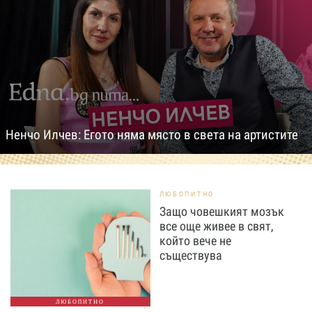
Ненчо Илчев: Егото няма място в света на артистите
ЛЮБОПИТНО
Защо човешкият мозък
все още живее в свят,
който вече не
съществува
ЛЮБОПИТНО