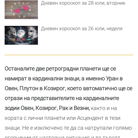
Дневен хороскоп за 28 юли, вторник
Дневен хороскоп за 26 юли, неделя
Останалите две ретроградни планети ще се
намират в кардинални знаци, а именно Уран в
Овен, Плутон в Козирог, което автоматично ще се
отрази на представителите на кардиналните
зодии Овен, Козирог, Рак и Везни,
както и на
хората с лични планети или Асцендент в тези
знаци. Не е изключено те да са натрупали голямо
огорчение от настояща ситуация и да търсят