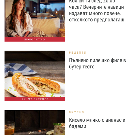
Коя си ти след 20:00
часа? Вечерните навици
издават много повече,
отколкото предполагаш
ЛЮБОПИТНО
РЕЦЕПТИ
Пълнено пилешко филе в
бутер тесто
АХ, ЧЕ ВКУСНО!
ВКУСНО
Кисело мляко с ананас и
бадеми