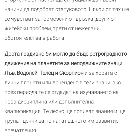
начини да подобрят статуковото. Някои от тях ще
се чувстват затормозени от връзка, други от
житейски проблем, трети от нежелани
обстоятелства в работа.
Доста градивно би могло да бъде ретроградното
движение на планетите за неподвижните знаци
Лъв, Водолей, Телец и Скорпион
и за хората с
лични планети или Асцендент в тези знаци, ако
през периода те се отдадат на изучаването на
нова дисциплина или допълнителна
квалификация. Те лесно ще попиват знания и ще
трупат ценни за по нататъшното им развитие
впечатления.