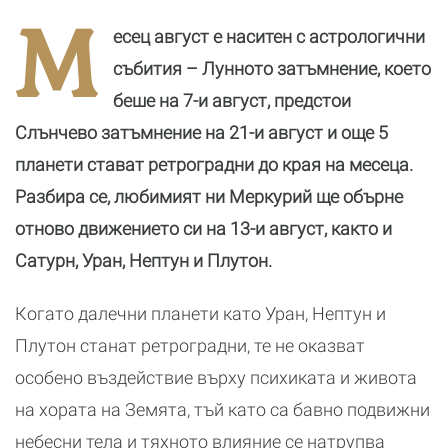
М
есец август е наситен с астрологични
събития – Лунното затъмнение, което
беше на 7-и август, предстои
Слънчево затъмнение на 21-и август и още 5
планети стават ретроградни до края на месеца.
Разбира се, любимият ни Меркурий ще обърне
отново движението си на 13-и август, както и
Сатурн, Уран, Нептун и Плутон.
Когато далечни планети като Уран, Нептун и
Плутон станат ретроградни, те не оказват
особено въздействие върху психиката и живота
на хората на Земята, тъй като са бавно подвижни
небесни тела и тяхното влияние се натрупва