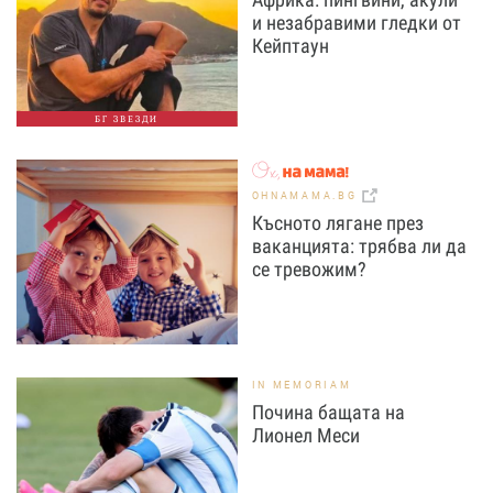
и незабравими гледки от
Кейптаун
БГ ЗВЕЗДИ
OHNAMAMA.BG
Късното лягане през
ваканцията: трябва ли да
се тревожим?
IN MEMORIAM
Почина бащата на
Лионел Меси