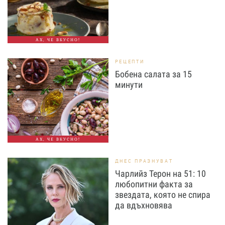
АХ, ЧЕ ВКУСНО!
РЕЦЕПТИ
Бобена салата за 15
минути
АХ, ЧЕ ВКУСНО!
ДНЕС ПРАЗНУВАТ
Чарлийз Терон на 51: 10
любопитни факта за
звездата, която не спира
да вдъхновява