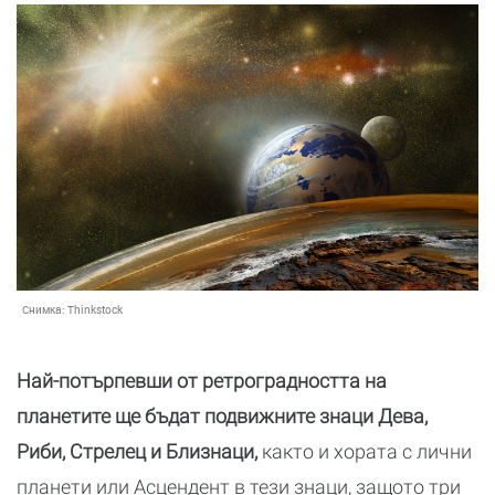
Снимка:
Thinkstock
Най-потърпевши от ретроградността на
планетите ще бъдат подвижните знаци Дева,
Риби, Стрелец и Близнаци,
както и хората с лични
планети или Асцендент в тези знаци, защото три