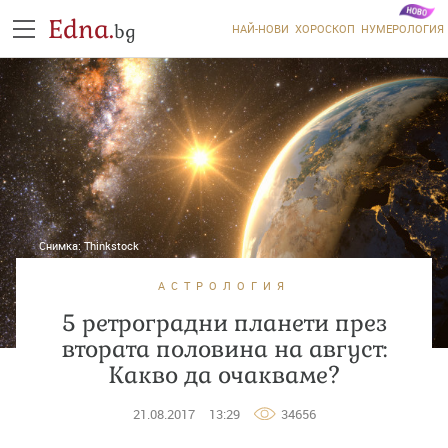
Edna.
bg
НАЙ-НОВИ
ХОРОСКОП
НУМЕРОЛОГИЯ
Снимка:
Thinkstock
АСТРОЛОГИЯ
5 ретроградни планети през
втората половина на август:
Какво да очакваме?
21.08.2017
13:29
34656