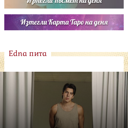
Изтегли Късмет на деня
Изтегли Карта Таро на деня
Edna пита