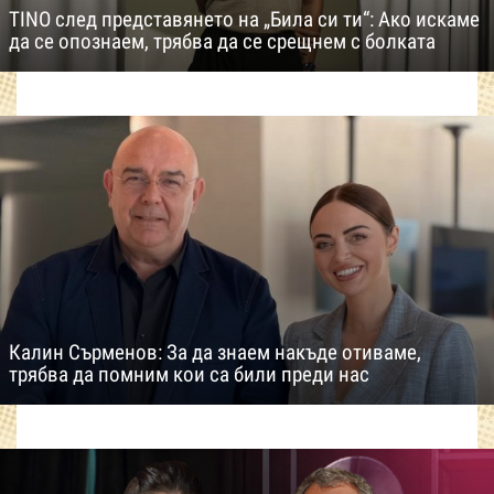
TINO след представянето на „Била си ти“: Ако искаме
да се опознаем, трябва да се срещнем с болката
Калин Сърменов: За да знаем накъде отиваме,
трябва да помним кои са били преди нас