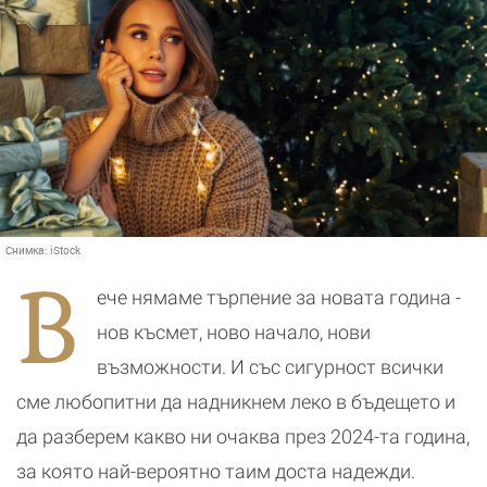
Снимка:
iStock
В
ече нямаме търпение за новата година -
нов късмет, ново начало, нови
възможности. И със сигурност всички
сме любопитни да надникнем леко в бъдещето и
да разберем какво ни очаква през 2024-та година,
за която най-вероятно таим доста надежди.