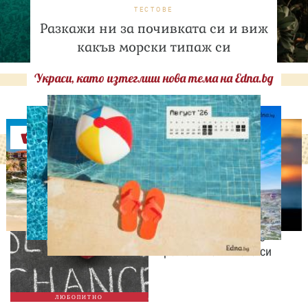
ТЕСТОВЕ
Разкажи ни за почивката си и виж
какъв морски типаж си
Украси, като изтеглиш нова тема на Edna.bg
Оферти
ЛЮБОПИТНО
Август е месецът на
вторите шансове: Защо
точно сега най-често
променяме живота си
ЛЮБОПИТНО