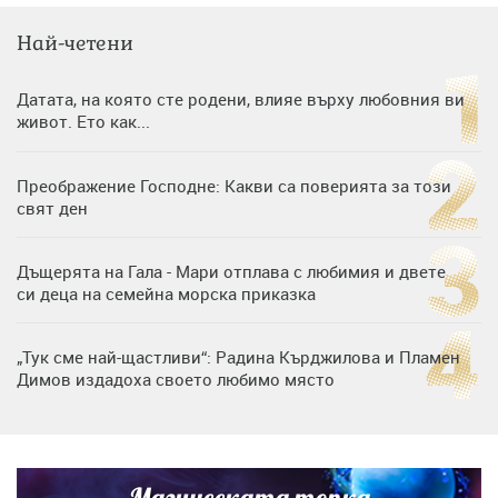
Най-четени
Датата, на която сте родени, влияе върху любовния ви
живот. Ето как...
Преображение Господне: Какви са поверията за този
свят ден
Дъщерята на Гала - Мари отплава с любимия и двете
си деца на семейна морска приказка
„Тук сме най-щастливи“: Радина Кърджилова и Пламен
Димов издадоха своето любимо място
Дъщерята на Тодор Батков вдигна сватба, Стоичков и
Братя Аргирови я изненадаха с песен
Магическата топка