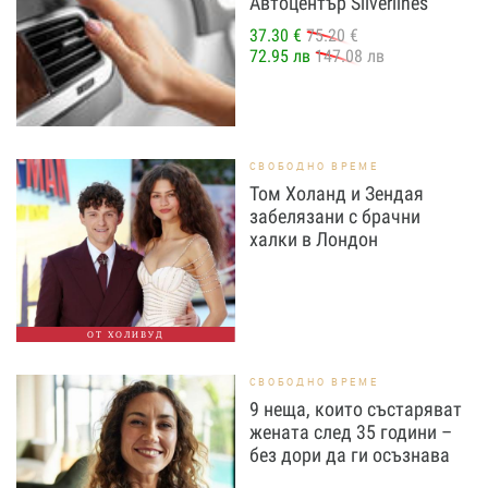
Автоцентър Silverlines
37.30 €
75.20 €
72.95 лв
147.08 лв
СВОБОДНО ВРЕМЕ
Том Холанд и Зендая
забелязани с брачни
халки в Лондон
ОТ ХОЛИВУД
СВОБОДНО ВРЕМЕ
9 неща, които състаряват
жената след 35 години –
без дори да ги осъзнава