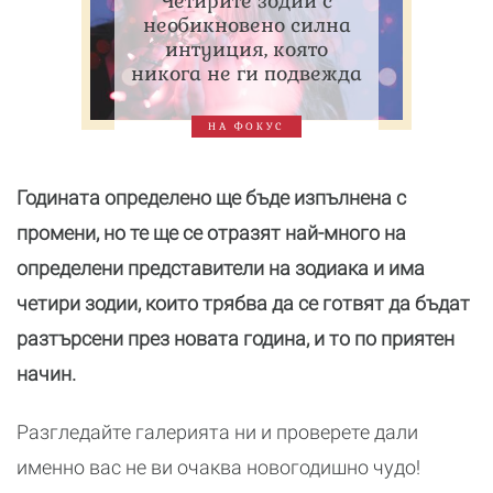
Четирите зодии с
необикновено силна
интуиция, която
никога не ги подвежда
НА ФОКУС
Годината определено ще бъде изпълнена с
промени, но те ще се отразят най-много на
определени представители на зодиака и има
четири зодии, които трябва да се готвят да бъдат
разтърсени през новата година, и то по приятен
начин.
Разгледайте галерията ни и проверете дали
именно вас не ви очаква новогодишно чудо!