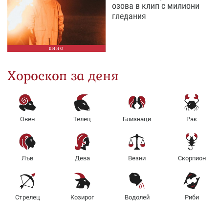
озова в клип с милиони
гледания
КИНО
Хороскоп за деня
Овен
Телец
Близнаци
Рак
Лъв
Дева
Везни
Скорпион
Стрелец
Козирог
Водолей
Риби