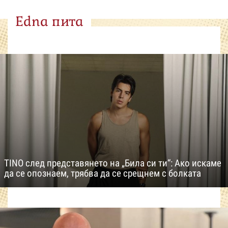
Edna пита
TINO след представянето на „Била си ти“: Ако искаме
да се опознаем, трябва да се срещнем с болката