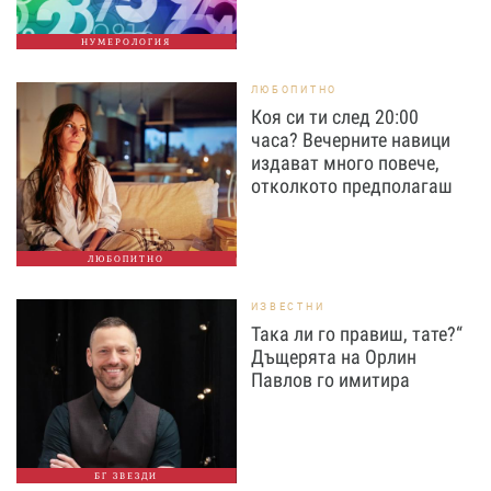
НУМЕРОЛОГИЯ
ЛЮБОПИТНО
Коя си ти след 20:00
часа? Вечерните навици
издават много повече,
отколкото предполагаш
ЛЮБОПИТНО
ИЗВЕСТНИ
Така ли го правиш, тате?“
Дъщерята на Орлин
Павлов го имитира
БГ ЗВЕЗДИ