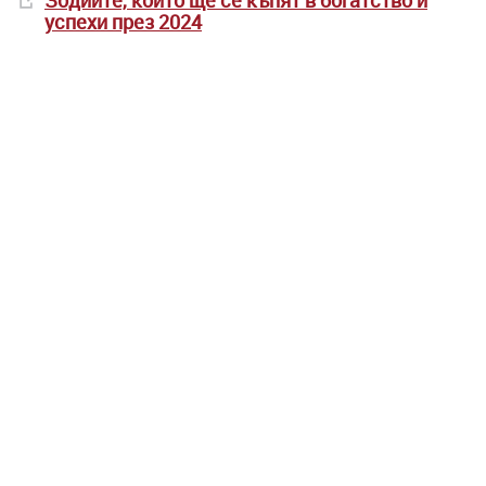
Зодиите, които ще се къпят в богатство и
успехи през 2024