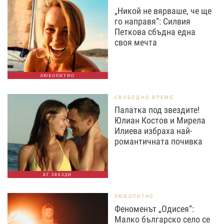
„Никой не вярваше, че ще
го направя“: Силвия
Петкова сбъдна една
своя мечта
ЛЮБОПИТНО
СВОБОДНО ВРЕМЕ
Палатка под звездите!
Юлиан Костов и Мирела
Илиева избраха най-
романтичната почивка
БГ ЗВЕЗДИ
ЛЮБОПИТНО
Феноменът „Одисея“:
Малко българско село се