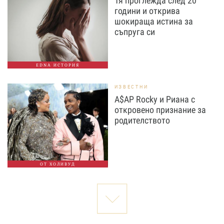
Тя проглежда след 20
години и открива
шокираща истина за
съпруга си
EDNA ИСТОРИЯ
ИЗВЕСТНИ
A$AP Rocky и Риана с
откровено признание за
родителството
ОТ ХОЛИВУД