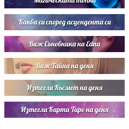
Дневен хороскоп за 6 август, четвъртък
Каква си според асцендента си
Виж Съновника на Edna
Виж Тайна на деня
Изтегли Късмет на деня
Изтегли Карта Таро на деня