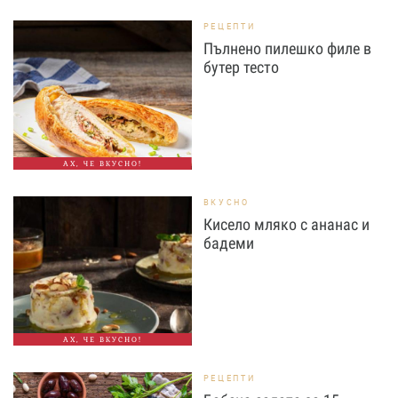
РЕЦЕПТИ
Пълнено пилешко филе в
бутер тесто
АХ, ЧЕ ВКУСНО!
ВКУСНО
Кисело мляко с ананас и
бадеми
АХ, ЧЕ ВКУСНО!
РЕЦЕПТИ