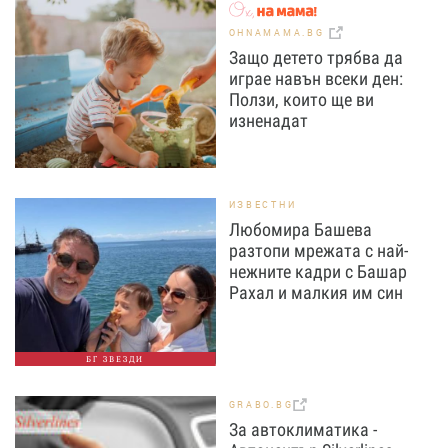
OHNAMAMA.BG
Защо детето трябва да
играе навън всеки ден:
Ползи, които ще ви
изненадат
ИЗВЕСТНИ
Любомира Башева
разтопи мрежата с най-
нежните кадри с Башар
Рахал и малкия им син
БГ ЗВЕЗДИ
GRABO.BG
За автоклиматика -