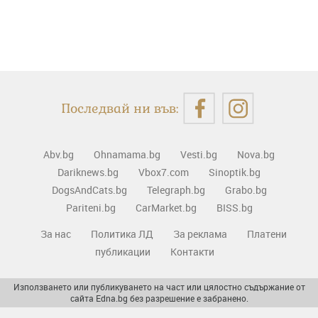
Последвай ни във:
Abv.bg
Ohnamama.bg
Vesti.bg
Nova.bg
Dariknews.bg
Vbox7.com
Sinoptik.bg
DogsAndCats.bg
Telegraph.bg
Grabo.bg
Pariteni.bg
CarMarket.bg
BISS.bg
За нас
Политика ЛД
За реклама
Платени
публикации
Контакти
Използването или публикуването на част или цялостно съдържание от
сайта Edna.bg без разрешение е забранено.