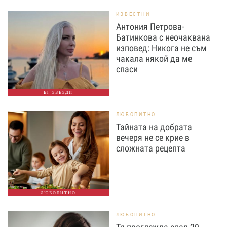
ИЗВЕСТНИ
Антония Петрова-
Батинкова с неочаквана
изповед: Никога не съм
чакала някой да ме
спаси
БГ ЗВЕЗДИ
ЛЮБОПИТНО
Тайната на добрата
вечеря не се крие в
сложната рецепта
ЛЮБОПИТНО
ЛЮБОПИТНО