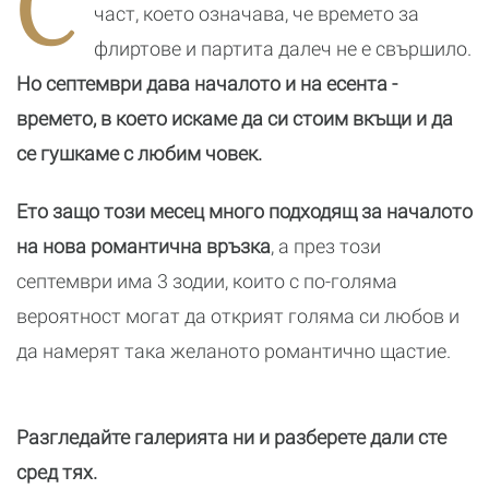
С
реалност
част, което означава, че времето за
флиртове и партита далеч не е свършило.
Но септември дава началото и на есента -
времето, в което искаме да си стоим вкъщи и да
се гушкаме с любим човек.
Ето защо този месец много подходящ за началото
на нова романтична връзка
, а през този
септември има 3 зодии, които с по-голяма
вероятност могат да открият голяма си любов и
да намерят така желаното романтично щастие.
Разгледайте галерията ни и разберете дали сте
сред тях.