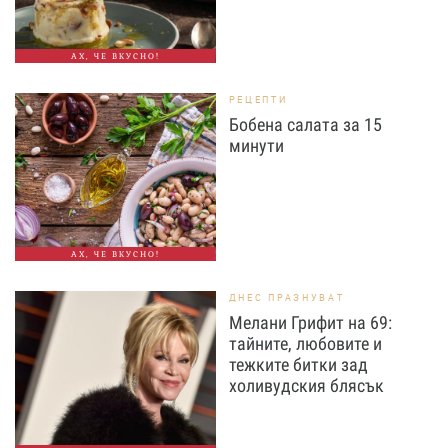
АХ, ЧЕ ВКУСНО!
РЕЦЕПТИ
Бобена салата за 15
минути
АХ, ЧЕ ВКУСНО!
ДНЕС ПРАЗНУВАТ
Мелани Грифит на 69:
тайните, любовите и
тежките битки зад
холивудския блясък