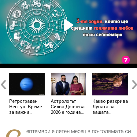
Previous
Ne
Ретрограден
Астрологът
Kакво разкрива
К
Нептун: Време
Силва Дончева:
Луната за
и
за важни
2026 е година
вашата
ж
решения за 4
на съвпадите,
личност?
зодии
които
отключват
ептември е летен месец в по-голямата си
новата