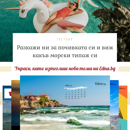
ТЕСТОВЕ
Разкажи ни за почивката си и виж
какъв морски типаж си
Украси, като изтеглиш нова тема на Edna.bg
Оферти
ДНЕС ПРАЗНУВАТ
Кой празнува имен ден
на 9 август