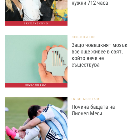
нужни 712 часа
ЕКСКЛУЗИВНО
ЛЮБОПИТНО
Защо човешкият мозък
все още живее в свят,
който вече не
съществува
ЛЮБОПИТНО
IN MEMORIAM
Почина бащата на
Лионел Меси