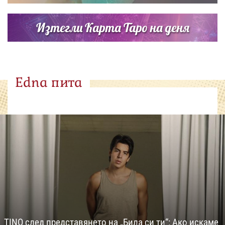
Изтегли Карта Таро на деня
Edna пита
TINO след представянето на „Била си ти“: Ако искаме