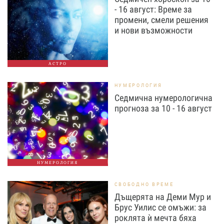
- 16 август: Време за
промени, смели решения
и нови възможности
АСТРО
НУМЕРОЛОГИЯ
Седмична нумерологична
прогноза за 10 - 16 август
НУМЕРОЛОГИЯ
СВОБОДНО ВРЕМЕ
Дъщерята на Деми Мур и
Брус Уилис се омъжи: за
роклята ѝ мечта бяха