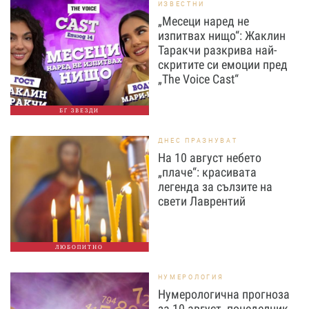
ИЗВЕСТНИ
„Месеци наред не
изпитвах нищо“: Жаклин
Таракчи разкрива най-
скритите си емоции пред
„The Voice Cast“
БГ ЗВЕЗДИ
ДНЕС ПРАЗНУВАТ
На 10 август небето
„плаче“: красивата
легенда за сълзите на
свети Лаврентий
ЛЮБОПИТНО
НУМЕРОЛОГИЯ
Нумерологична прогноза
за 10 август, понеделник