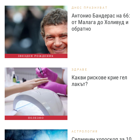
ДНЕС ПРАЗНУВАТ
Антонио Бандерас на 66:
от Малага до Холивуд и
обратно
ЗВЕЗДЕН РОЖДЕНИК
ЗДРАВЕ
Какви рискове крие гел
лакът?
ПОЛЕЗНО
АСТРОЛОГИЯ
Седмичен хороскоп за 10