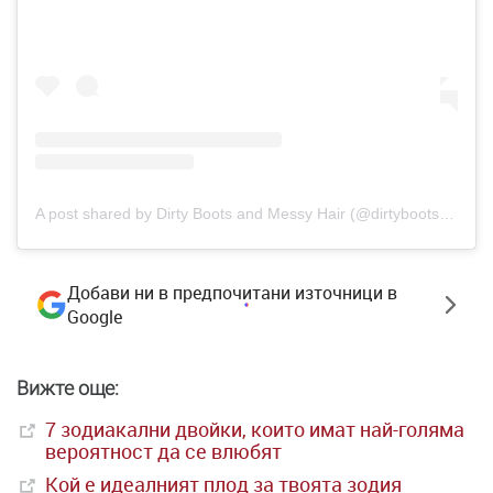
A post shared by Dirty Boots and Messy Hair (@dirtybootsandmessyhair)
Добави ни в предпочитани източници в
Google
Вижте още:
7 зодиакални двойки, които имат най-голяма
вероятност да се влюбят
Кой е идеалният плод за твоята зодия