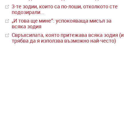
3-те зодии, които са по-лоши, отколкото сте
подозирали...
„И това ще мине“: успокояваща мисъл за
всяка зодия
Свръхсилата, която притежава всяка зодия (и
трябва да я използва възможно най-често)