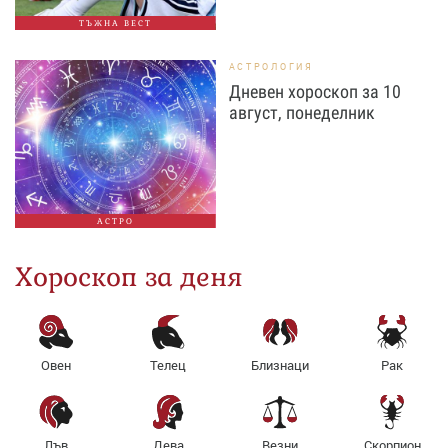
ТЪЖНА ВЕСТ
АСТРОЛОГИЯ
Дневен хороскоп за 10
август, понеделник
АСТРО
Хороскоп за деня
Овен
Телец
Близнаци
Рак
Лъв
Дева
Везни
Скорпион