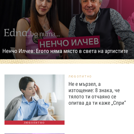
Ненчо Илчев: Егото няма място в света на артистите
ЛЮБОПИТНО
Не е мързел, а
изтощение: 8 знака, че
тялото ти отчаяно се
опитва да ти каже „Спри“
ЛЮБОПИТНО