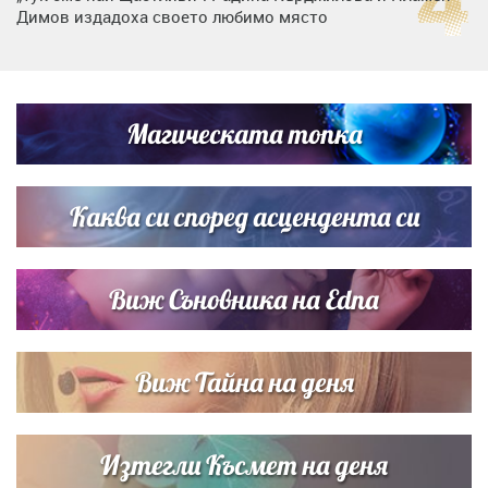
Димов издадоха своето любимо място
Любомира Башева разтопи мрежата с най-нежните
кадри с Башар Рахал и малкия им син
Магическата топка
Дъщерята на Тодор Батков вдигна сватба, Стоичков и
Братя Аргирови я изненадаха с песен
Каква си според асцендента си
Виж Съновника на Edna
Виж Тайна на деня
Изтегли Късмет на деня