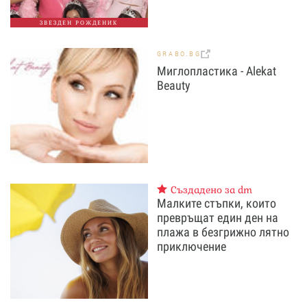
ЗВЕЗДЕН РОЖДЕНИК
GRABO.BG
Миглопластика - Alekat
Beauty
Създадено за dm
Малките стъпки, които
превръщат един ден на
плажа в безгрижно лятно
приключение