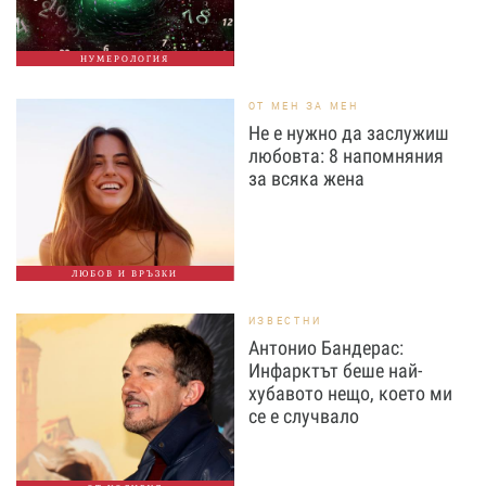
НУМЕРОЛОГИЯ
ОТ МЕН ЗА МЕН
Не е нужно да заслужиш
любовта: 8 напомняния
за всяка жена
ЛЮБОВ И ВРЪЗКИ
ИЗВЕСТНИ
Антонио Бандерас:
Инфарктът беше най-
хубавото нещо, което ми
се е случвало