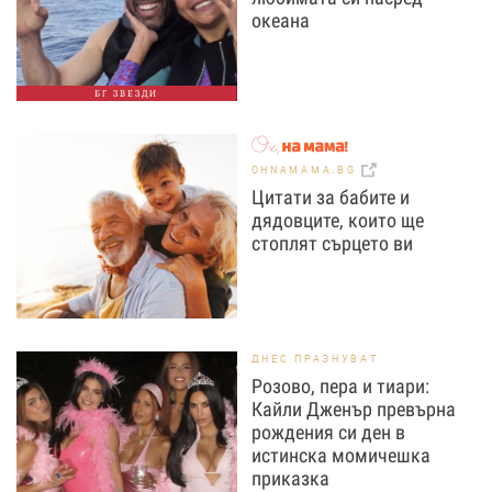
океана
БГ ЗВЕЗДИ
OHNAMAMA.BG
Цитати за бабите и
дядовците, които ще
стоплят сърцето ви
ДНЕС ПРАЗНУВАТ
Розово, пера и тиари:
Кайли Дженър превърна
рождения си ден в
истинска момичешка
приказка