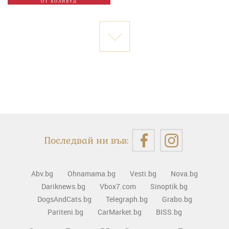
ОТ ХОЛИВУД
Последвай ни във:
Abv.bg
Ohnamama.bg
Vesti.bg
Nova.bg
Dariknews.bg
Vbox7.com
Sinoptik.bg
DogsAndCats.bg
Telegraph.bg
Grabo.bg
Pariteni.bg
CarMarket.bg
BISS.bg