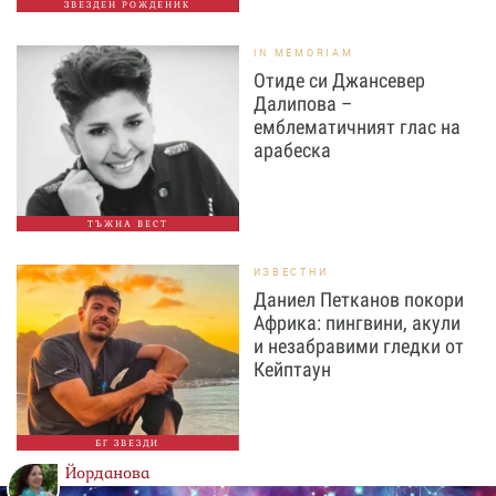
ЗВЕЗДЕН РОЖДЕНИК
IN MEMORIAM
Отиде си Джансевер
Далипова –
емблематичният глас на
арабеска
ТЪЖНА ВЕСТ
ИЗВЕСТНИ
Даниел Петканов покори
Африка: пингвини, акули
и незабравими гледки от
Кейптаун
БГ ЗВЕЗДИ
Йорданова