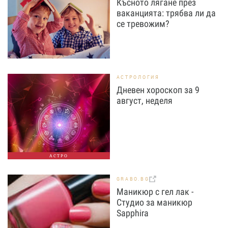
Късното лягане през
ваканцията: трябва ли да
се тревожим?
АСТРОЛОГИЯ
Дневен хороскоп за 9
август, неделя
АСТРО
GRABO.BG
Маникюр с гел лак -
Студио за маникюр
Sapphira