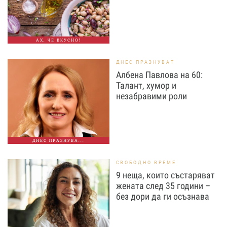
АХ, ЧЕ ВКУСНО!
ДНЕС ПРАЗНУВАТ
Албена Павлова на 60:
Талант, хумор и
незабравими роли
ДНЕС ПРАЗНУВА...
СВОБОДНО ВРЕМЕ
9 неща, които състаряват
жената след 35 години –
без дори да ги осъзнава