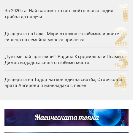
За 2020-та: Най-важният съвет, който всяка зодия
трябва да получи
Дъщерята на Гала - Мари отплава с любимия и двете
си деца на семейна морска приказка
„Тук сме най-щастливи“: Радина Кърджилова и Пламен
Димов издадоха своето любимо място
Дъщерята на Тодор Батков вдигна сватба, Стоичков и
Братя Аргирови я изненадаха с песен
Дневен хороскоп за 6 август, четвъртък
Магическата топка
Списъкът е ясен: Джей Ло и Риана във ВИП гостите на
сватбата на Роналдо