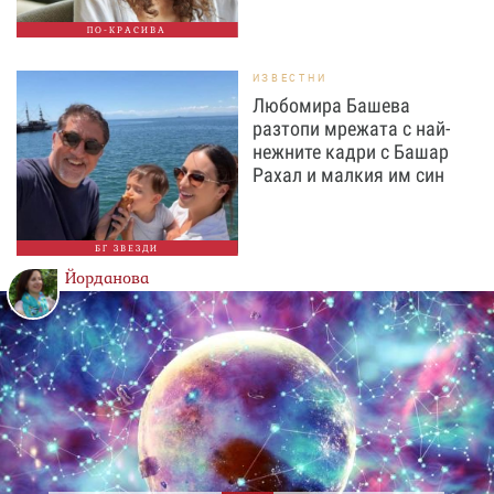
ПО-КРАСИВА
ИЗВЕСТНИ
Любомира Башева
разтопи мрежата с най-
нежните кадри с Башар
Рахал и малкия им син
БГ ЗВЕЗДИ
Йорданова