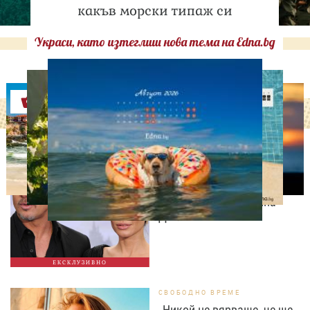
какъв морски типаж си
Украси, като изтеглиш нова тема на Edna.bg
Оферти
ИЗВЕСТНИ
Нов удар в битката: Брад
Пит поиска достъп до
тайните на Анджелина
Джоли
ЕКСКЛУЗИВНО
СВОБОДНО ВРЕМЕ
„Никой не вярваше, че ще