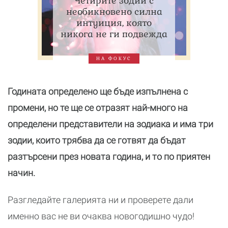
Четирите зодии с
необикновено силна
интуиция, която
никога не ги подвежда
НА ФОКУС
Годината определено ще бъде изпълнена с
промени, но те ще се отразят най-много на
определени представители на зодиака и има три
зодии, които трябва да се готвят да бъдат
разтърсени през новата година, и то по приятен
начин.
Разгледайте галерията ни и проверете дали
именно вас не ви очаква новогодишно чудо!