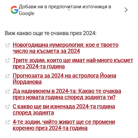
Добави ни в предпочитани източници в
Google
Виж какво още те очаква през 2024:
Новогодишна нумерология: кое е твоето
число на късмета за 2024
Трите зодии, които ще имат най-много късмет
през 2024-та година
Прогнозата за 2024 на астролога Йоана
Йорданова
Да надникнем в 2024-та: Какво те очаква
през новата година според зодията ти?
С какво ще ви изненада 2024-та година
според зодията
4-те зодии, чийто живот ще се промени
коренно през 2024-та година