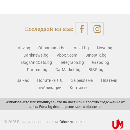
Последвай ни във:
Abv.bg
Ohnamama.bg
Vesti.bg
Nova.bg
Dariknews.bg
Vbox7.com
Sinoptik.bg
DogsAndCats.bg
Telegraph.bg
Grabo.bg
Pariteni.bg
CarMarket.bg
BISS.bg
За нас
Политика ЛД
За реклама
Платени
публикации
Контакти
Използването или публикуването на част или цялостно съдържание от
сайта Edna.bg без разрешение е забранено.
© 2026 Всички права запазени.
Общи условия