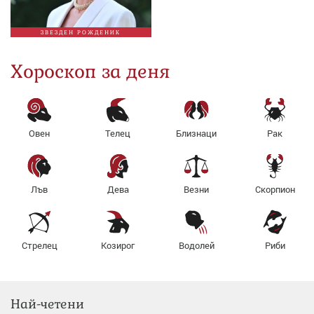
ЗВЕЗДЕН РОЖДЕНИК
Хороскоп за деня
Овен
Телец
Близнаци
Рак
Лъв
Дева
Везни
Скорпион
Стрелец
Козирог
Водолей
Риби
Най-четени