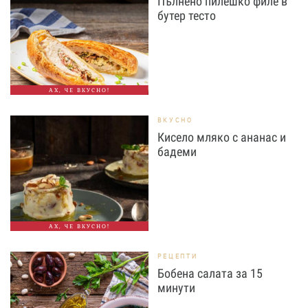
Пълнено пилешко филе в
бутер тесто
АХ, ЧЕ ВКУСНО!
ВКУСНО
Кисело мляко с ананас и
бадеми
АХ, ЧЕ ВКУСНО!
РЕЦЕПТИ
Бобена салата за 15
минути