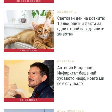
ЛЮБОВ И ВРЪЗКИ
ЛЮБОПИТНО
Световен ден на котките:
10 любопитни факта за
едни от най-загадъчните
животни
ЛЮБОПИТНО
ИЗВЕСТНИ
Антонио Бандерас:
Инфарктът беше най-
хубавото нещо, което ми
се е случвало
ОТ ХОЛИВУД
ДНЕС ПРАЗНУВАТ