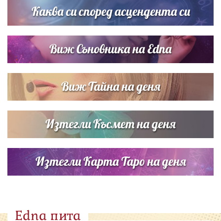
Каква си според асцендента си
Виж Съновника на Edna
Виж Тайна на деня
Изтегли Късмет на деня
Изтегли Карта Таро на деня
Edna пита