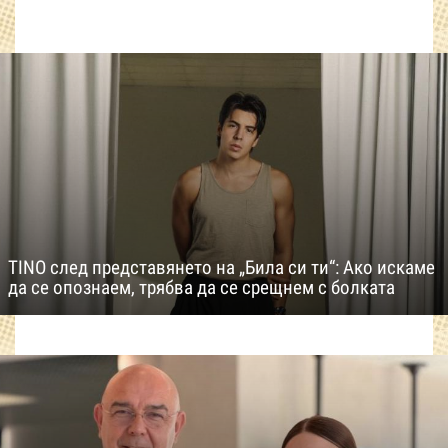
TINO след представянето на „Била си ти“: Ако искаме
да се опознаем, трябва да се срещнем с болката