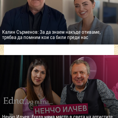
Калин Сърменов: За да знаем накъде отиваме,
трябва да помним кои са били преди нас
Ненчо Илчев: Егото няма място в света на артистите