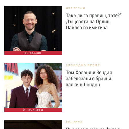
ИЗВЕСТНИ
Така ли го правиш, тате?“
Дъщерята на Орлин
Павлов го имитира
БГ ЗВЕЗДИ
СВОБОДНО ВРЕМЕ
Том Холанд и Зендая
забелязани с брачни
халки в Лондон
ОТ ХОЛИВУД
РЕЦЕПТИ