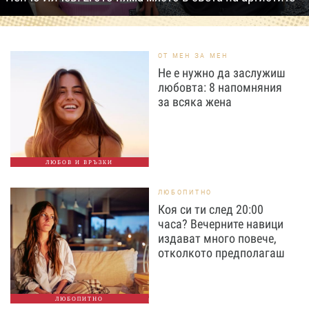
ОТ МЕН ЗА МЕН
Не е нужно да заслужиш
любовта: 8 напомняния
за всяка жена
ЛЮБОВ И ВРЪЗКИ
ЛЮБОПИТНО
Коя си ти след 20:00
часа? Вечерните навици
издават много повече,
отколкото предполагаш
ЛЮБОПИТНО