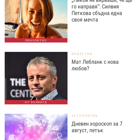
го направя“: Силвия
Петкова сбъдна една
своя мечта
ЛЮБОПИТНО
ИЗВЕСТНИ
Мат Лебланк с нова
любов?
ОТ ХОЛИВУД
АСТРОЛОГИЯ
Дневен хороскоп за 7
август, петък