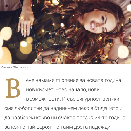
Снимка:
Thinkstock
В
ече нямаме търпение за новата година -
нов късмет, ново начало, нови
възможности. И със сигурност всички
сме любопитни да надникнем леко в бъдещето и
да разберем какво ни очаква през 2024-та година,
за която най-вероятно таим доста надежди.