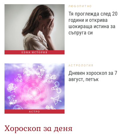
ЛЮБОПИТНО
Тя проглежда след 20
години и открива
шокираща истина за
съпруга си
EDNA ИСТОРИЯ
АСТРОЛОГИЯ
Дневен хороскоп за 7
август, петък
АСТРО
Хороскоп за деня