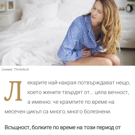
Снимка:
Thinkstock
Л
екарите най-накрая потвърждават нещо,
което жените твърдят от... цяла вечност,
а именно: че крампите по време на
месечен цикъл са много, много болезнени.
Всъщност, болките по време на този период от