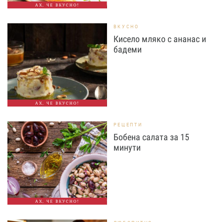
АХ, ЧЕ ВКУСНО!
ВКУСНО
Кисело мляко с ананас и
бадеми
АХ, ЧЕ ВКУСНО!
РЕЦЕПТИ
Бобена салата за 15
минути
АХ, ЧЕ ВКУСНО!