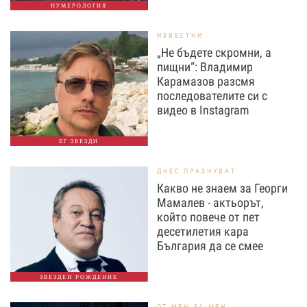
НУМЕРОЛОГИЯ
ИЗВЕСТНИ
„Не бъдете скромни, а
пищни“: Владимир
Карамазов разсмя
последователите си с
видео в Instagram
БГ ЗВЕЗДИ
ДНЕС ПРАЗНУВАТ
Какво не знаем за Георги
Мамалев - актьорът,
който повече от пет
десетилетия кара
България да се смее
ЗВЕЗДЕН РОЖДЕНИК
ОТ МЕН ЗА МЕН