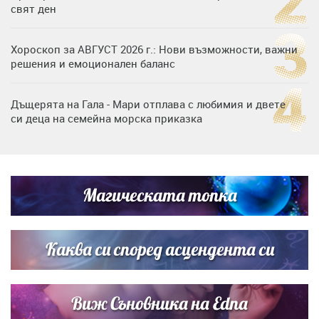
свят ден
Хороскоп за АВГУСТ 2026 г.: Нови възможности, важни
решения и емоционален баланс
Дъщерята на Гала - Мари отплава с любимия и двете
си деца на семейна морска приказка
Дъщерята на Тодор Батков вдигна сватба, Стоичков и
Братя Аргирови я изненадаха с песен
Магическата топка
„Тук сме най-щастливи“: Радина Кърджилова и Пламен
Димов издадоха своето любимо място
Каква си според асцендента си
Виж Съновника на Edna