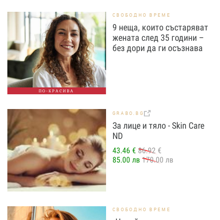
СВОБОДНО ВРЕМЕ
9 неща, които състаряват
жената след 35 години –
без дори да ги осъзнава
ПО-КРАСИВА
GRABO.BG
За лице и тяло - Skin Care
ND
43.46 €
86.92 €
85.00 лв
170.00 лв
СВОБОДНО ВРЕМЕ