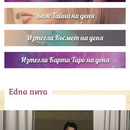
Виж Тайна на деня
Изтегли Късмет на деня
Изтегли Карта Таро на деня
Edna пита