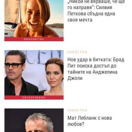
„Никой не вярваше, че ще
го направя“: Силвия
Петкова сбъдна една
своя мечта
ЛЮБОПИТНО
ИЗВЕСТНИ
Нов удар в битката: Брад
Пит поиска достъп до
тайните на Анджелина
Джоли
ЕКСКЛУЗИВНО
ИЗВЕСТНИ
Мат Лебланк с нова
любов?