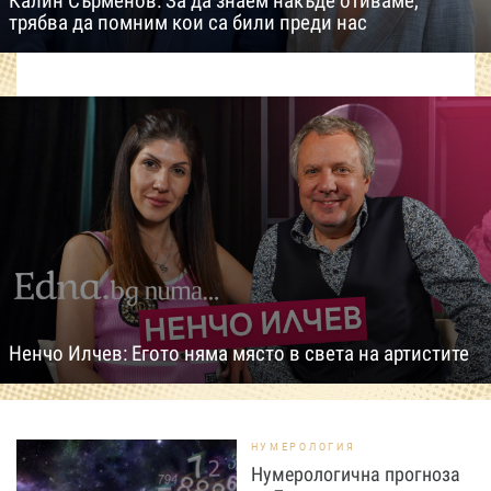
Калин Сърменов: За да знаем накъде отиваме,
трябва да помним кои са били преди нас
Ненчо Илчев: Егото няма място в света на артистите
НУМЕРОЛОГИЯ
Нумерологична прогноза