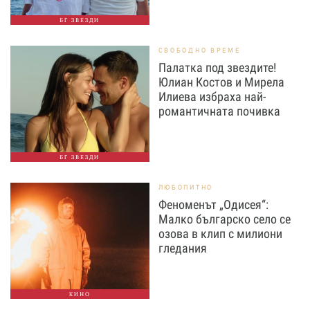
БГ ЗВЕЗДИ
СВОБОДНО ВРЕМЕ
Палатка под звездите!
Юлиан Костов и Мирела
Илиева избраха най-
романтичната почивка
БГ ЗВЕЗДИ
ЛЮБОПИТНО
Феноменът „Одисея“:
Малко българско село се
озова в клип с милиони
гледания
КИНО