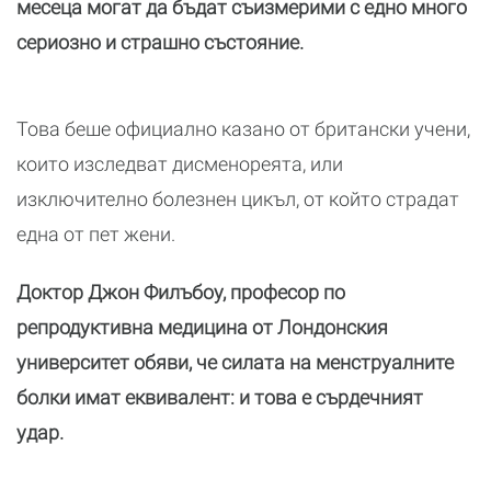
месеца могат да бъдат съизмерими с едно много
сериозно и страшно състояние.
Това беше официално казано от британски учени,
които изследват дисменореята, или
изключително болезнен цикъл, от който страдат
една от пет жени.
Доктор Джон Филъбоу, професор по
репродуктивна медицина от Лондонския
университет обяви, че силата на менструалните
болки имат еквивалент: и това е сърдечният
удар.