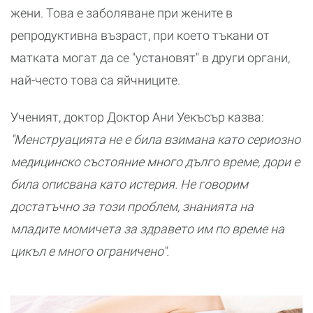
жени. Това е заболяване при жените в
репродуктивна възраст, при което тъкани от
матката могат да се "установят" в други органи,
най-често това са яйчниците.
Ученият, доктор Доктор Ани Уекъсър казва:
"Менструацията не е била взимана като сериозно
медицинско състояние много дълго време, дори е
била описвана като истерия. Не говорим
достатъчно за този проблем, знанията на
младите момичета за здравето им по време на
цикъл е много ограничено".