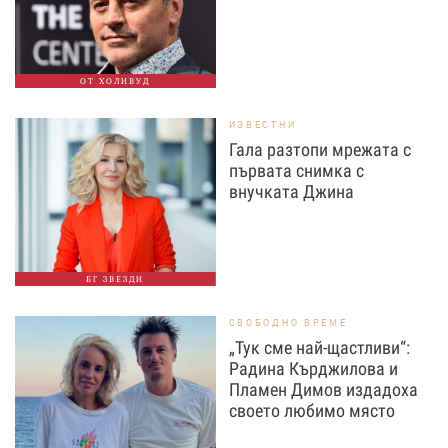
ОТ ХОЛИВУД
ИЗВЕСТНИ
Гала разтопи мрежата с
първата снимка с
внучката Джина
БГ ЗВЕЗДИ
СВОБОДНО ВРЕМЕ
„Тук сме най-щастливи“:
Радина Кърджилова и
Пламен Димов издадоха
своето любимо място