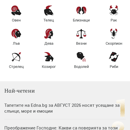
Овен
Телец
Близнаци
Рак
Лъв
Дева
Везни
Скорпион
Стрелец
Козирог
Водолей
Риби
Най-четени
Тапетите на Edna.bg за АВГУСТ 2026 носят усещане за
слънце, море и емоции
Преображение Господне: Какви са поверията за този