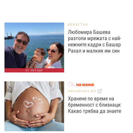
ИЗВЕСТНИ
Любомира Башева
разтопи мрежата с най-
нежните кадри с Башар
Рахал и малкия им син
БГ ЗВЕЗДИ
OHNAMAMA.BG
Хранене по време на
бременност с близнаци:
Какво трябва да знаете