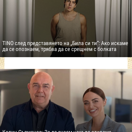
TINO след представянето на „Била си ти“: Ако искаме
да се опознаем, трябва да се срещнем с болката