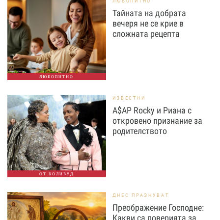
ЛЮБОПИТНО
Тайната на добрата
вечеря не се крие в
сложната рецепта
ЛЮБОПИТНО
ИЗВЕСТНИ
A$AP Rocky и Риана с
откровено признание за
родителството
ОТ ХОЛИВУД
ДНЕС ПРАЗНУВАТ
Преображение Господне:
Какви са поверията за