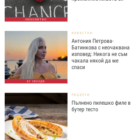
ЛЮБОПИТНО
ИЗВЕСТНИ
Антония Петрова-
Батинкова с неочаквана
изповед: Никога не съм
чакала някой да ме
спаси
БГ ЗВЕЗДИ
РЕЦЕПТИ
Пълнено пилешко филе в
бутер тесто