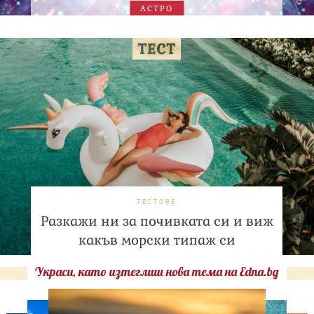
АСТРО
ТЕСТОВЕ
Разкажи ни за почивката си и виж
какъв морски типаж си
Украси, като изтеглиш нова тема на Edna.bg