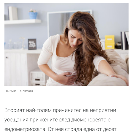
Снимка:
Thinkstock
Вторият най-голям причинител на неприятни
усещания при жените след дисменореята е
ендометриозата. От нея страда една от десет