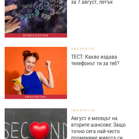
за 7 август, петък
НУМЕРОЛОГИЯ
ЛЮБОПИТНО
ТЕСТ: Какво издава
телефонът ти за теб?
ЛЮБОПИТНО
ЛЮБОПИТНО
Август е месецът на
вторите шансове: Защо
точно сега най-често
променяме живота си