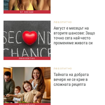
БГ ЗВЕЗДИ
ЛЮБОПИТНО
Август е месецът на
вторите шансове: Защо
точно сега най-често
променяме живота си
ЛЮБОПИТНО
ЛЮБОПИТНО
Тайната на добрата
вечеря не се крие в
сложната рецепта
ЛЮБОПИТНО