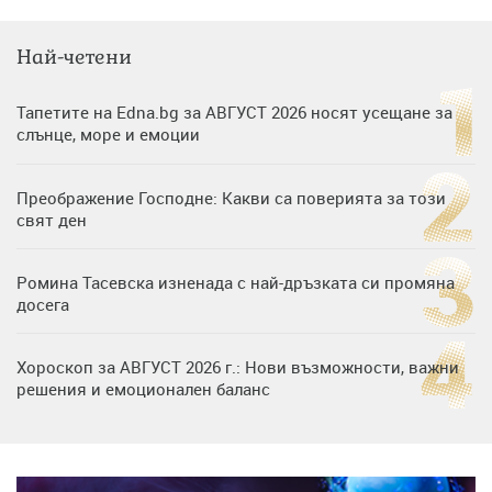
Най-четени
Тапетите на Edna.bg за АВГУСТ 2026 носят усещане за
слънце, море и емоции
Преображение Господне: Какви са поверията за този
свят ден
Ромина Тасевска изненада с най-дръзката си промяна
досега
Хороскоп за АВГУСТ 2026 г.: Нови възможности, важни
решения и емоционален баланс
Дъщерята на Гала - Мари отплава с любимия и двете
си деца на семейна морска приказка