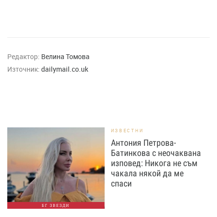
Редактор:
Велина Томова
Източник:
dailymail.co.uk
ИЗВЕСТНИ
Антония Петрова-
Батинкова с неочаквана
изповед: Никога не съм
чакала някой да ме
спаси
БГ ЗВЕЗДИ