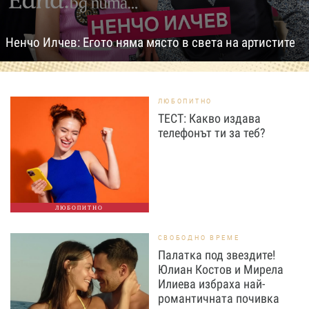
Ненчо Илчев: Егото няма място в света на артистите
ЛЮБОПИТНО
ТЕСТ: Какво издава
телефонът ти за теб?
ЛЮБОПИТНО
СВОБОДНО ВРЕМЕ
Палатка под звездите!
Юлиан Костов и Мирела
Илиева избраха най-
романтичната почивка