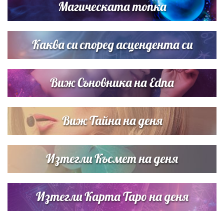
Магическата топка
Звездна ваканция в Майорка: Дженифър Анистън,
Кортни Кокс и Джим Къртис заедно на яхта
Каква си според асцендента си
Виж Съновника на Edna
Виж Тайна на деня
Изтегли Късмет на деня
Изтегли Карта Таро на деня