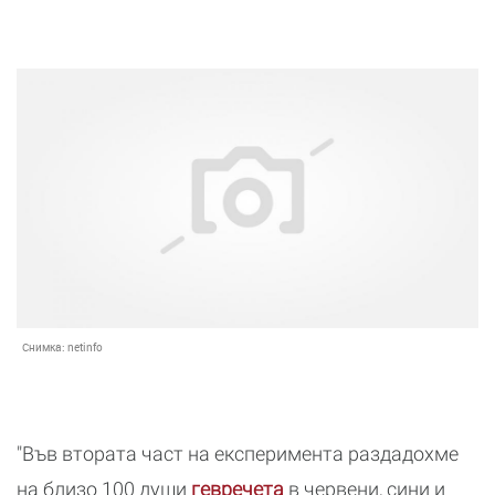
Снимка:
netinfo
"Във втората част на експеримента раздадохме
на близо 100 души
гевречета
в червени, сини и