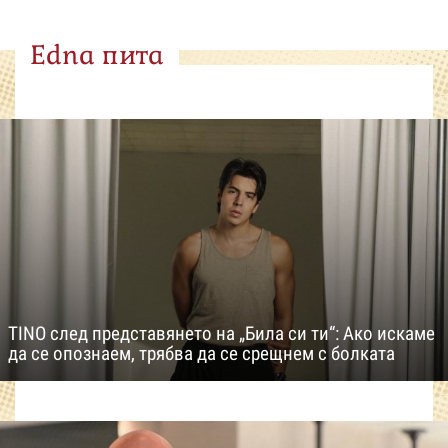
Edna пита
TINO след представянето на „Била си ти“: Ако искаме
да се опознаем, трябва да се срещнем с болката