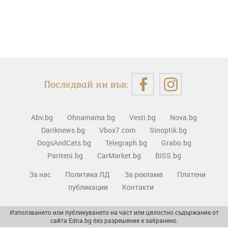
Последвай ни във:
Abv.bg
Ohnamama.bg
Vesti.bg
Nova.bg
Dariknews.bg
Vbox7.com
Sinoptik.bg
DogsAndCats.bg
Telegraph.bg
Grabo.bg
Pariteni.bg
CarMarket.bg
BISS.bg
За нас
Политика ЛД
За реклама
Платени
публикации
Контакти
Използването или публикуването на част или цялостно съдържание от
сайта Edna.bg без разрешение е забранено.