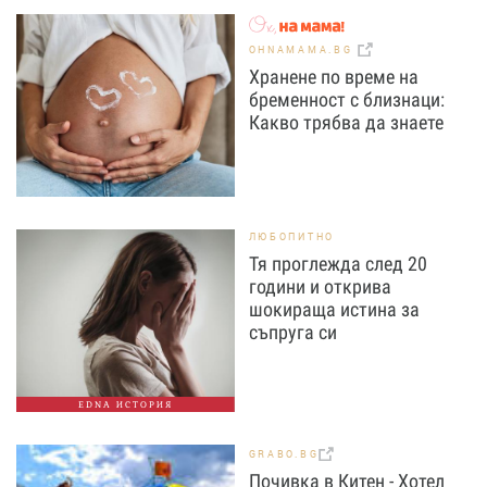
OHNAMAMA.BG
Хранене по време на
бременност с близнаци:
Какво трябва да знаете
ЛЮБОПИТНО
Тя проглежда след 20
години и открива
шокираща истина за
съпруга си
EDNA ИСТОРИЯ
GRABO.BG
Почивка в Китен - Хотел