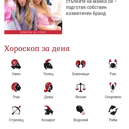
стъпките на майка си –
подготвя собствен
козметичен бранд
БЛЯСЪК И СТИЛ
Хороскоп за деня
Овен
Телец
Близнаци
Рак
Лъв
Дева
Везни
Скорпион
Стрелец
Козирог
Водолей
Риби