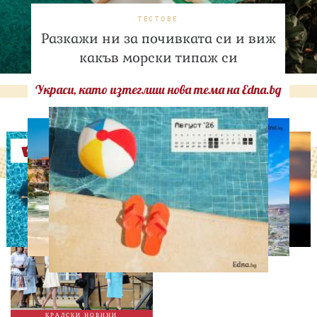
ТЕСТОВЕ
Разкажи ни за почивката си и виж
какъв морски типаж си
Украси, като изтеглиш нова тема на Edna.bg
Оферти
СВОБОДНО ВРЕМЕ
Ново бебе в кралското
семейство
КРАЛСКИ НОВИНИ