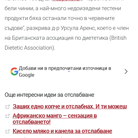
бели чинии, а най-много недоизядени тестени
продукти бяха останали точно в червените
съдове", разкрива д-р Урсула Аренс, което е член
на Британската асоциация по диететика (British
Dietetic Association).
Добави ни в предпочитани източници в
Google
Още интересни идеи за отслабване
Заших едно копче и отслабнах. И ти можеш
Африканско манго – сензация в
отслабването!
Кисело мляко и канела за отслабване