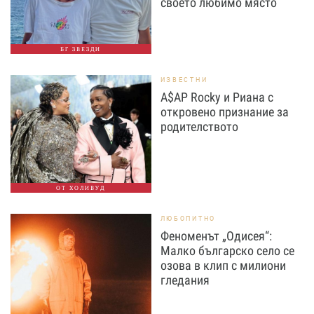
своето любимо място
БГ ЗВЕЗДИ
ИЗВЕСТНИ
A$AP Rocky и Риана с
откровено признание за
родителството
ОТ ХОЛИВУД
ЛЮБОПИТНО
Феноменът „Одисея“:
Малко българско село се
озова в клип с милиони
гледания