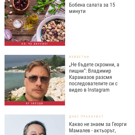
Бобена салата за 15
минути
АХ, ЧЕ ВКУСНО!
ИЗВЕСТНИ
„Не бъдете скромни, а
пищни“: Владимир
Карамазов разсмя
последователите си с
видео в Instagram
БГ ЗВЕЗДИ
ДНЕС ПРАЗНУВАТ
Какво не знаем за Георги
Мамалев - актьорът,