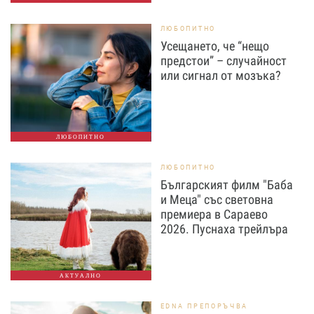
ЛЮБОПИТНО
Усещането, че “нещо
предстои” – случайност
или сигнал от мозъка?
ЛЮБОПИТНО
ЛЮБОПИТНО
Българският филм "Баба
и Меца" със световна
премиера в Сараево
2026. Пуснаха трейлъра
АКТУАЛНО
EDNA ПРЕПОРЪЧВА