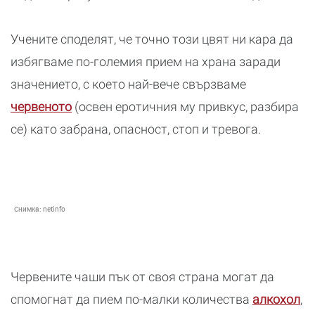
Учените споделят, че точно този цвят ни кара да
избягваме по-големия прием на храна заради
значението, с което най-вече свързваме
червеното
(освен еротичния му привкус, разбира
се) като забрана, опасност, стоп и тревога.
Снимка:
netinfo
Червените чаши пък от своя страна могат да
спомогнат да пием по-малки количества
алкохол
,