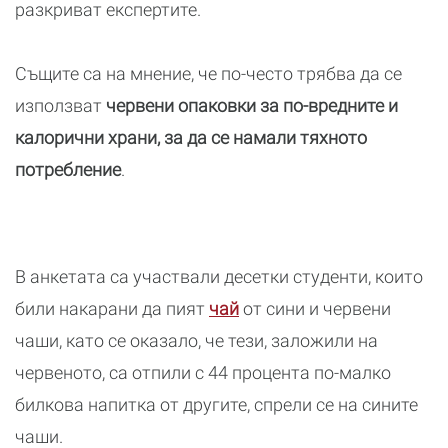
разкриват експертите.
Същите са на мнение, че по-често трябва да се
използват
червени опаковки за по-вредните и
калорични храни, за да се намали тяхното
потребление
.
В анкетата са участвали десетки студенти, които
били накарани да пият
чай
от сини и червени
чаши, като се оказало, че тези, заложили на
червеното, са отпили с 44 процента по-малко
билкова напитка от другите, спрели се на сините
чаши.