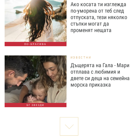
Ако косата ти изглежда
по-уморена от теб след
отпуската, тези няколко
стъпки могат да
променят нещата
ПО-КРАСИВА
ИЗВЕСТНИ
Дъщерята на Гала - Мари
отплава с любимия и
двете си деца на семейна
морска приказка
БГ ЗВЕЗДИ