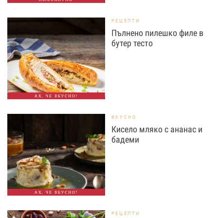
РЕЦЕПТИ
Пълнено пилешко филе в
бутер тесто
АХ, ЧЕ ВКУСНО!
ВКУСНО
Кисело мляко с ананас и
бадеми
АХ, ЧЕ ВКУСНО!
РЕЦЕПТИ