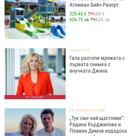
Атлиман Бийч Ризорт
320.45 €
377.00 €
626.75 лв
737.35 лв
ИЗВЕСТНИ
Гала разтопи мрежата с
първата снимка с
внучката Джина
БГ ЗВЕЗДИ
СВОБОДНО ВРЕМЕ
„Тук сме най-щастливи“:
Радина Кърджилова и
Пламен Димов издадоха