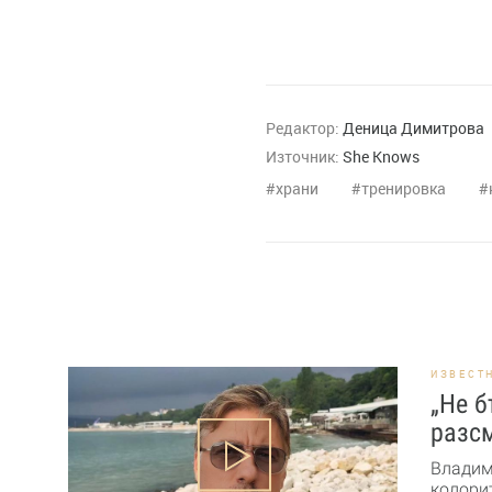
Редактор:
Деница Димитрова
Източник:
She Knows
храни
тренировка
ИЗВЕСТ
„Не б
разсм
Владим
колорит