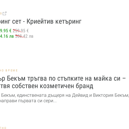
BG
инг сет - Криейтив кетъринг
9.95 €
259.95 €
4.16 лв
508.42 лв
НО ВРЕМЕ
р Бекъм тръгва по стъпките на майка си –
твя собствен козметичен бранд
 Бекъм, единствената дъщеря на Дейвид и Виктория Бекъм,
направи първата си сери...
ТНО