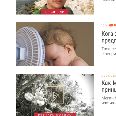
БГ ЗВЕЗДИ
Кога 
пред
Тази с
е непри
СВОБОД
Как М
прин
Меган 
изпълне
КРАЛСКИ НОВИНИ