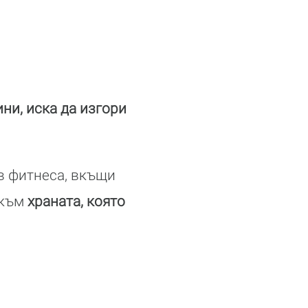
ини, иска да изгори
ъв фитнеса, вкъщи
 към
храната, която