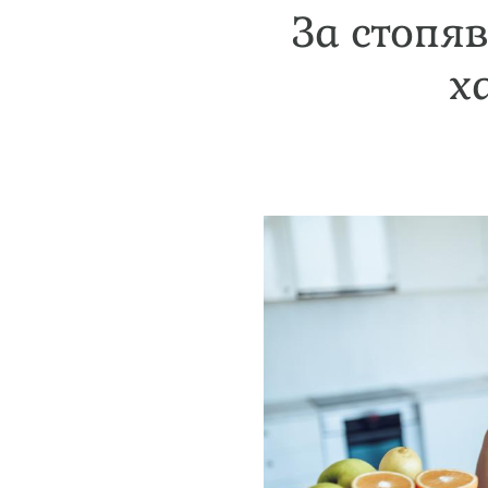
За стопя
х