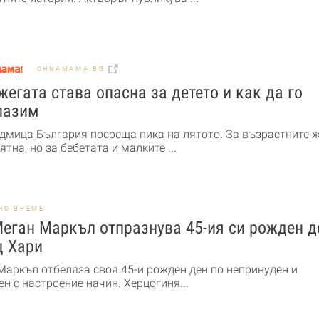
OHNAMAMA.BG
жегата става опасна за детето и как да го
пазим
едмица България посреща пика на лятото. За възрастните 
ятна, но за бебетата и малките ...
НО ВРЕМЕ
еган Маркъл отпразнува 45-ия си рожден д
ц Хари
Маркъл отбеляза своя 45-и рожден ден по непринуден и
н с настроение начин. Херцогиня...