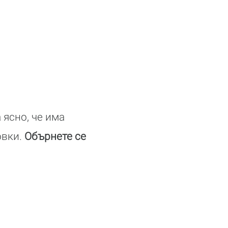
 ясно, че има
овки.
Обърнете се