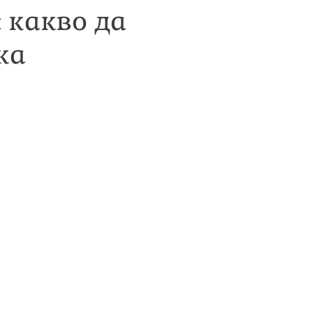
 какво да
ка