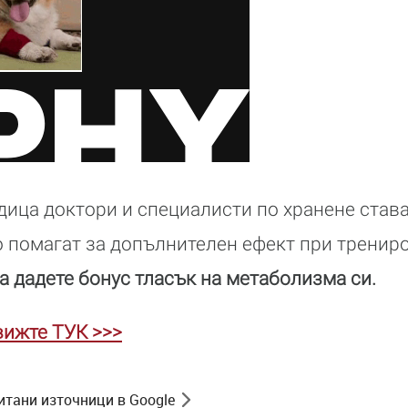
дица доктори и специалисти по хранене става
то помагат за допълнителен ефект при тренир
да дадете бонус тласък на метаболизма си.
 вижте ТУК >>>
итани източници в Google