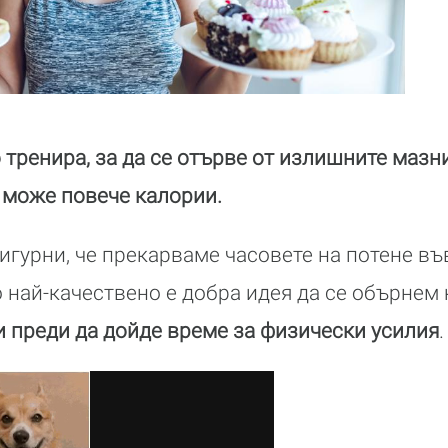
о тренира, за да се отърве от излишните мазн
 може повече калории.
сигурни, че прекарваме часовете на потене в
 най-качествено е добра идея да се обърнем
 преди да дойде време за физически усилия
.