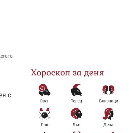
жегата
Хороскоп за деня
ен с
Овен
Телец
Близнаци
Рак
Лъв
Дева