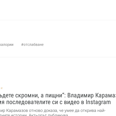
калории
отслабване
НИ
ъдете скромни, а пищни“: Владимир Карама
я последователите си с видео в Instagram
ир Карамазов отново доказа, че умее да открива най-
ните истории. Актьорът публикува ...