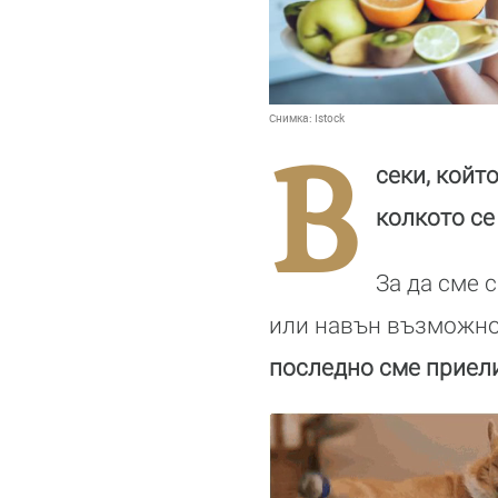
Снимка:
Istock
В
секи, койт
колкото се
За да сме 
или навън възможно
последно сме приели