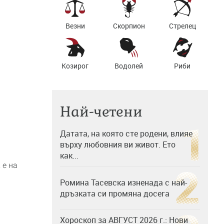
Везни
Скорпион
Стрелец
Козирог
Водолей
Риби
Най-четени
Датата, на която сте родени, влияе
върху любовния ви живот. Ето
как...
 е на
Ромина Тасевска изненада с най-
дръзката си промяна досега
Хороскоп за АВГУСТ 2026 г.: Нови