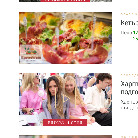
GRABO.
Кетър
Цена:
12
25
СВОБОД
Харпъ
подго
Харпър
път да 
БЛЯСЪК И СТИЛ
ЛЮБОПИ