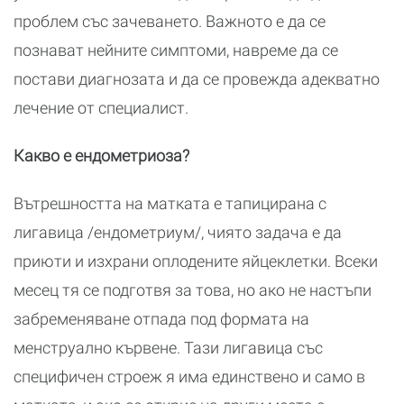
проблем със зачеването. Важното е да се
познават нейните симптоми, навреме да се
постави диагнозата и да се провежда адекватно
лечение от специалист.
Какво е ендометриоза?
Вътрешността на матката е тапицирана с
лигавица /ендометриум/, чиято задача е да
приюти и изхрани оплодените яйцеклетки. Всеки
месец тя се подготвя за това, но ако не настъпи
забременяване отпада под формата на
менструално кървене. Тази лигавица със
специфичен строеж я има единствено и само в