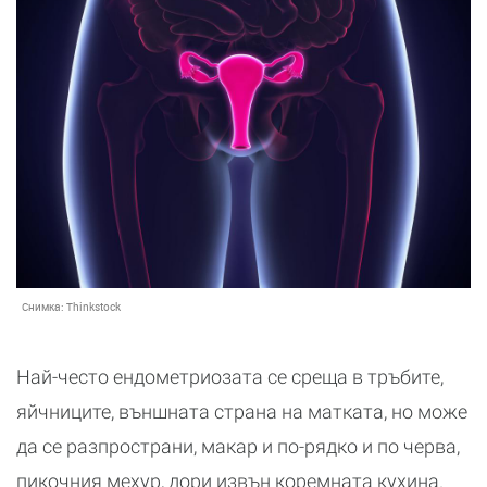
Снимка:
Thinkstock
Най-често ендометриозата се среща в тръбите,
яйчниците, външната страна на матката, но може
да се разпространи, макар и по-рядко и по черва,
пикочния мехур, дори извън коремната кухина.