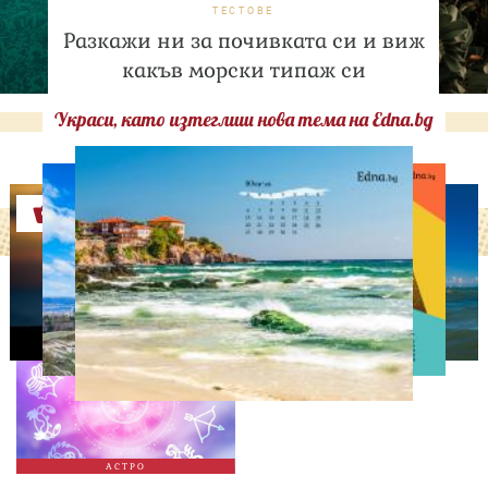
ТЕСТОВЕ
Разкажи ни за почивката си и виж
какъв морски типаж си
Украси, като изтеглиш нова тема на Edna.bg
Оферти
АСТРОЛОГИЯ
Дневен хороскоп за 7
август, петък
АСТРО