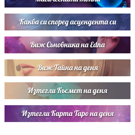
Списъкът е ясен: Джей Ло и Риана във ВИП гостите на
сватбата на Роналдо
Каква си според асцендента си
Виж Съновника на Edna
Виж Тайна на деня
Изтегли Късмет на деня
Изтегли Карта Таро на деня