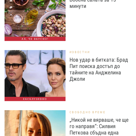
минути
АХ, ЧЕ ВКУСНО!
ИЗВЕСТНИ
Нов удар в битката: Брад
Пит поиска достъп до
тайните на Анджелина
Джоли
ЕКСКЛУЗИВНО
СВОБОДНО ВРЕМЕ
„Никой не вярваше, че ще
го направя“: Силвия
Петкова сбъдна една