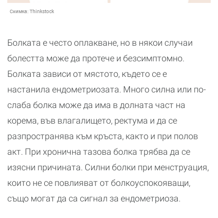
Снимка:
Thinkstock
Болката е често оплакване, но в някои случаи
болестта може да протече и безсимптомно.
Болката зависи от мястото, където се е
настанила ендометриозата. Много силна или по-
слаба болка може да има в долната част на
корема, във влагалището, ректума и да се
разпространява към кръста, както и при полов
акт. При хронична тазова болка трябва да се
изясни причината. Силни болки при менструация,
които не се повлияват от болкоуспокояващи,
също могат да са сигнал за ендометриоза.