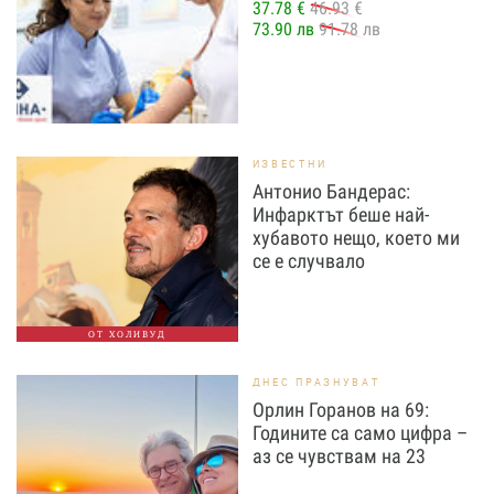
37.78 €
46.93 €
73.90 лв
91.78 лв
ИЗВЕСТНИ
Антонио Бандерас:
Инфарктът беше най-
хубавото нещо, което ми
се е случвало
ОТ ХОЛИВУД
ДНЕС ПРАЗНУВАТ
Орлин Горанов на 69:
Годините са само цифра –
аз се чувствам на 23