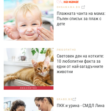
OHNAMAMA.BG
Плажната чанта на мама:
Пълен списък за плаж с
дете
ЛЮБОПИТНО
Световен ден на котките:
10 любопитни факта за
едни от най-загадъчните
животни
ЛЮБОПИТНО
GRABO.BG
ПКК и урина - СМДЛ Лина