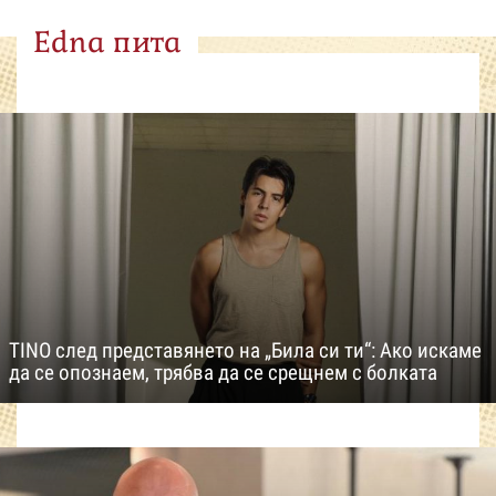
Edna пита
TINO след представянето на „Била си ти“: Ако искаме
да се опознаем, трябва да се срещнем с болката