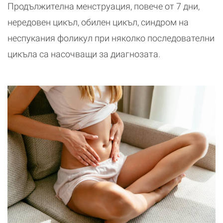
Продължителна менструация, повече от 7 дни,
нередовен цикъл, обилен цикъл, синдром на
неспукания фоликул при няколко последователни
цикъла са насочващи за диагнозата.