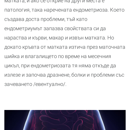
матката, и ако се открие на други места е
патология, така наречената ендометриоза. Което
създава доста проблеми, тъй като
ендометриумът запазва свойствата си да
нараства и кърви, макар и извън матката. Но
докато кръвта от матката изтича през маточната
шийка и влагалището по време на месечния
цикъл, при ендометриозата тя няма откъде да
излезе и започва дразнене, болки и проблеми със
зачеването /евентуално/.