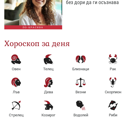
без дори да ги осъзнава
ПО-КРАСИВА
Хороскоп за деня
Овен
Телец
Близнаци
Рак
Лъв
Дева
Везни
Скорпион
Стрелец
Козирог
Водолей
Риби