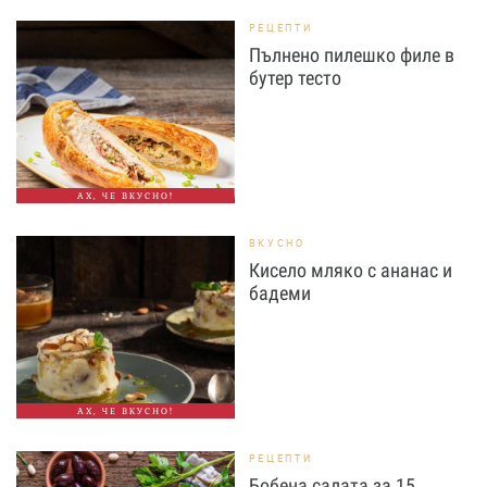
РЕЦЕПТИ
Пълнено пилешко филе в
бутер тесто
АХ, ЧЕ ВКУСНО!
ВКУСНО
Кисело мляко с ананас и
бадеми
АХ, ЧЕ ВКУСНО!
РЕЦЕПТИ
Бобена салата за 15