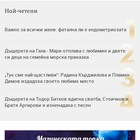
Най-четени
Важно за всички жени: фатална ли е ендометриозата
Дъщерята на Гала - Мари отплава с любимия и двете
си деца на семейна морска приказка
„Тук сме най-щастливи“: Радина Кърджилова и Пламен
Димов издадоха своето любимо място
Дъщерята на Тодор Батков вдигна сватба, Стоичков и
Братя Аргирови я изненадаха с песен
Дневен хороскоп за 6 август, четвъртък
Магическата топка