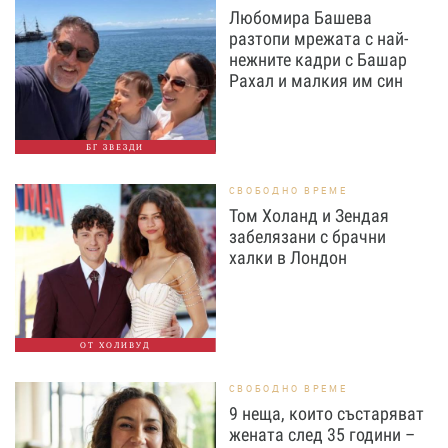
Любомира Башева
разтопи мрежата с най-
нежните кадри с Башар
Рахал и малкия им син
БГ ЗВЕЗДИ
СВОБОДНО ВРЕМЕ
Том Холанд и Зендая
забелязани с брачни
халки в Лондон
ОТ ХОЛИВУД
СВОБОДНО ВРЕМЕ
9 неща, които състаряват
жената след 35 години –