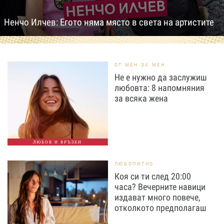
Ненчо Илчев: Егото няма място в света на артистите
ОТ МЕН ЗА МЕН
Не е нужно да заслужиш
любовта: 8 напомняния
за всяка жена
ЛЮБОВ И ВРЪЗКИ
ЛЮБОПИТНО
Коя си ти след 20:00
часа? Вечерните навици
издават много повече,
отколкото предполагаш