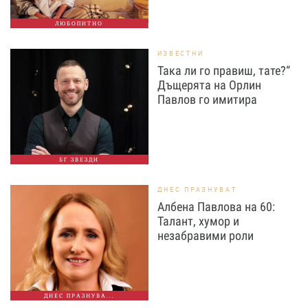
ЛЮБОПИТНО
ИЗВЕСТНИ
Така ли го правиш, тате?“
Дъщерята на Орлин
Павлов го имитира
БГ ЗВЕЗДИ
ДНЕС ПРАЗНУВАТ
Албена Павлова на 60:
Талант, хумор и
незабравими роли
ДНЕС ПРАЗНУВА...