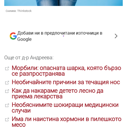
Снимка:
Thinkstock
Добави ни в предпочитани източници в
Google
Още от д-р Андреева:
Морбили: опасната шарка, която бързо
се разпространява
Необичайните причини за течащия нос
Как да накараме детето лесно да
приема лекарства
Необяснимите шокиращи медицински
случаи
Има ли наистина хормони в пилешкото
месо