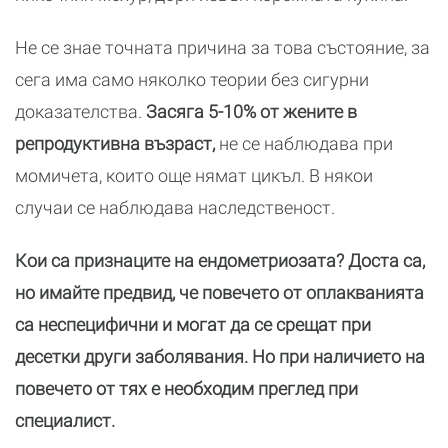
Не се знае точната причина за това състояние, за
сега има само няколко теории без сигурни
доказателства.
Засяга 5-10% от жените в
репродуктивна възраст,
не се наблюдава при
момичета, които още нямат цикъл. В някои
случаи се наблюдава наследственост.
Кои са признаците на ендометриозата? Доста са,
но имайте предвид, че повечето от оплакванията
са неспецифични и могат да се срещат при
десетки други заболявания. Но при наличието на
повечето от тях е необходим преглед при
специалист.