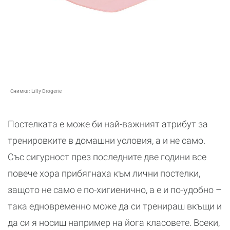
Снимка:
Lilly Drogerie
Постелката е може би най-важният атрибут за
тренировките в домашни условия, а и не само.
Със сигурност през последните две години все
повече хора прибягнаха към лични постелки,
защото не само е по-хигиенично, а е и по-удобно –
така едновременно може да си тренираш вкъщи и
да си я носиш например на йога класовете. Всеки,