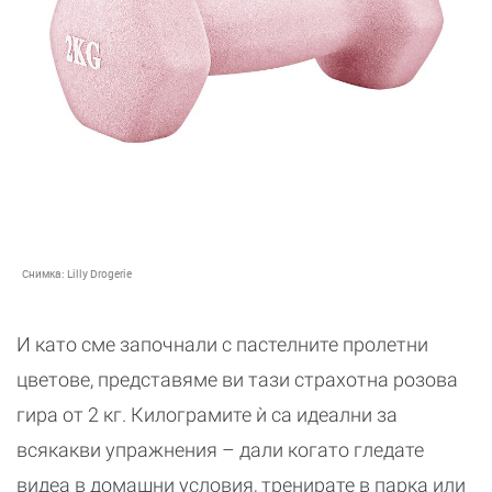
Снимка:
Lilly Drogerie
И като сме започнали с пастелните пролетни
цветове, представяме ви тази страхотна розова
гира от 2 кг. Килограмите ѝ са идеални за
всякакви упражнения – дали когато гледате
видеа в домашни условия, тренирате в парка или