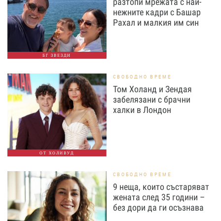
разтопи мрежата с най-
нежните кадри с Башар
Рахал и малкия им син
БГ ЗВЕЗДИ
СВОБОДНО ВРЕМЕ
Том Холанд и Зендая
забелязани с брачни
халки в Лондон
ОТ ХОЛИВУД
СВОБОДНО ВРЕМЕ
9 неща, които състаряват
жената след 35 години –
без дори да ги осъзнава