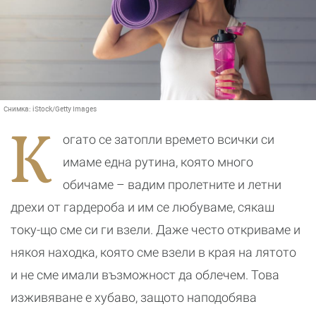
Снимка:
iStock/Getty Images
К
огато се затопли времето всички си
имаме една рутина, която много
обичаме – вадим пролетните и летни
дрехи от гардероба и им се любуваме, сякаш
току-що сме си ги взели. Даже често откриваме и
някоя находка, която сме взели в края на лятото
и не сме имали възможност да облечем. Това
изживяване е хубаво, защото наподобява