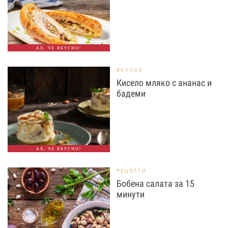
АХ, ЧЕ ВКУСНО!
ВКУСНО
Кисело мляко с ананас и
бадеми
АХ, ЧЕ ВКУСНО!
РЕЦЕПТИ
Бобена салата за 15
минути