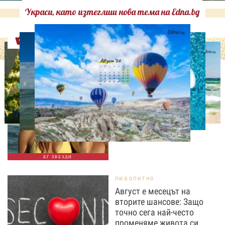
Украси, като изтеглиш нова тема на Edna.bg
Оферти
СВОБОДНО ВРЕМЕ
Палатка под звездите!
Юлиан Костов и Мирела
Илиева избраха най-
романтичната почивка
БГ ЗВЕЗДИ
ЛЮБОПИТНО
Август е месецът на
вторите шансове: Защо
точно сега най-често
променяме живота си