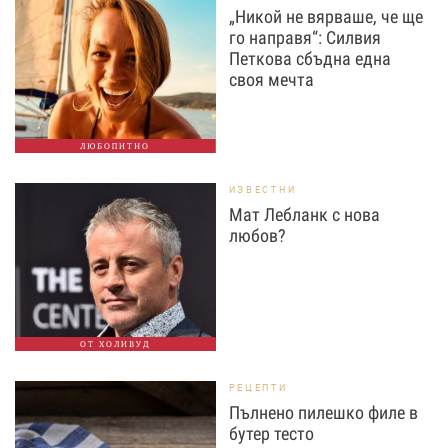
„Никой не вярваше, че ще
го направя“: Силвия
Петкова сбъдна една
своя мечта
ЛЮБОПИТНО
ИЗВЕСТНИ
Мат Лебланк с нова
любов?
ОТ ХОЛИВУД
РЕЦЕПТИ
Пълнено пилешко филе в
бутер тесто