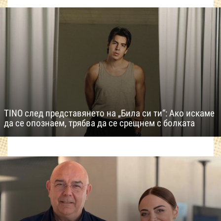
TINO след представянето на „Била си ти“: Ако искаме
да се опознаем, трябва да се срещнем с болката