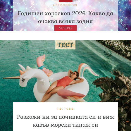
АСТРОЛОГИЯ
Годишен хороскоп 2026: Какво да
очаква всяка зодия
АСТРО
ТЕСТОВЕ
Разкажи ни за почивката си и виж
какъв морски типаж си