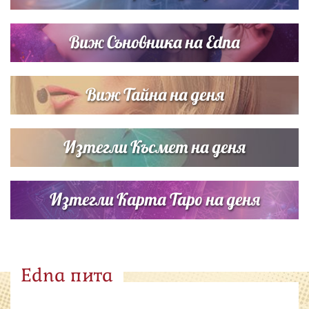
Виж Съновника на Edna
Виж Тайна на деня
Изтегли Късмет на деня
Изтегли Карта Таро на деня
Edna пита