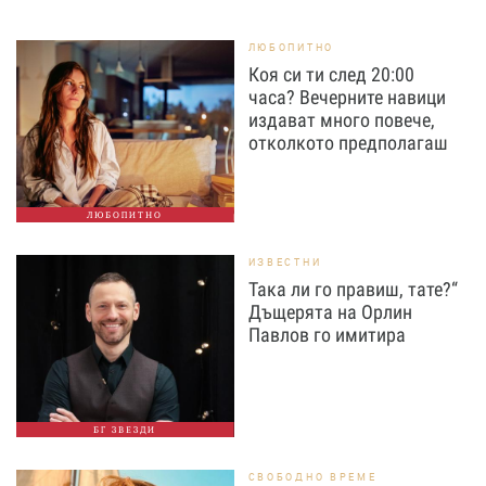
ЛЮБОПИТНО
Коя си ти след 20:00
часа? Вечерните навици
издават много повече,
отколкото предполагаш
ЛЮБОПИТНО
ИЗВЕСТНИ
Така ли го правиш, тате?“
Дъщерята на Орлин
Павлов го имитира
БГ ЗВЕЗДИ
СВОБОДНО ВРЕМЕ