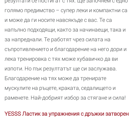
резултати се постигат с тях. Ще започнем с едно
голямо предимство – супер леки и компактни са
и може да ги носите навсякъде с вас. Те са
напълно подходящи, както за начинаещи, така и
за напреднали. Те работят чрез силата на
съпротивлението и благодарение на него дори и
лека тренировка с тях може хубавичко да ви
изпоти. Но пък резултатът ще си заслужава.
Благодарение на тях може да тренирате
мускулите на ръцете, краката, седалището и
раменете. Най-добрият избор за стягане и сила!
YESSS Ластик за упражнения с дръжки затворен