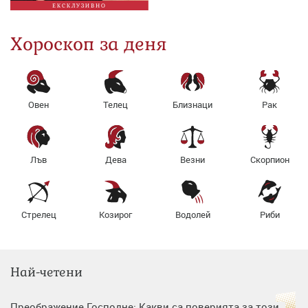
ЕКСКЛУЗИВНО
Хороскоп за деня
Овен
Телец
Близнаци
Рак
Лъв
Дева
Везни
Скорпион
Стрелец
Козирог
Водолей
Риби
Най-четени
Преображение Господне: Какви са поверията за този