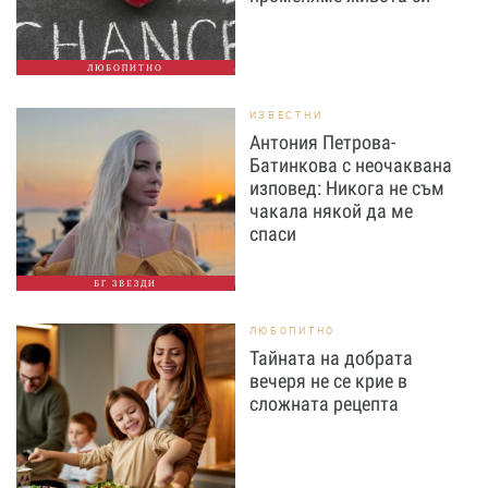
ЛЮБОПИТНО
ИЗВЕСТНИ
Антония Петрова-
Батинкова с неочаквана
изповед: Никога не съм
чакала някой да ме
спаси
БГ ЗВЕЗДИ
ЛЮБОПИТНО
Тайната на добрата
вечеря не се крие в
сложната рецепта