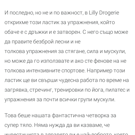
И последно, но не и по важност, в Lilly Drogerie
открихме този ластик за упражнения, който
обаче е с дръжки и е затворен. С него също може
да правите безброй лесни и не
толкова упражнения за стягане, сила и мускули,
но може да го използвате и ако сте фенове на не
толкова интензивните спортове. Например този
ластик ще ви свърши чудесна работа по време на
загрявка, стречинг, тренировки по йога, пилатес и
упражнения за почти всички групи мускули.
Това беше нашата фантастична четворка за
супер тяло. Няма нужда да ви казваме, че
инвестицията в здравето ви е най-доброто, което