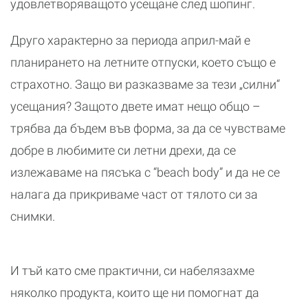
удовлетворяващото усещане след шопинг.
Друго характерно за периода април-май е
планирането на летните отпуски, което също е
страхотно. Защо ви разказваме за тези „силни“
усещания? Защото двете имат нещо общо –
трябва да бъдем във форма, за да се чувстваме
добре в любимите си летни дрехи, да се
излежаваме на пясъка с “beach body” и да не се
налага да прикриваме част от тялото си за
снимки.
И тъй като сме практични, си набелязахме
няколко продукта, които ще ни помогнат да