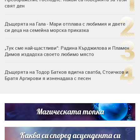
свят ден
Дъщерята на Гала - Мари отплава с любимия и двете
си деца на семейна морска приказка
„Тук сме най-щастливи“: Радина Кърджилова и Пламен
Димов издадоха своето любимо място
Дъщерята на Тодор Батков вдигна сватба, Стоичков и
Братя Аргирови я изненадаха с песен
Дневен хороскоп за 6 август, четвъртък
Магическата топка
Списъкът е ясен: Джей Ло и Риана във ВИП гостите на
сватбата на Роналдо
Каква си според асцендента си