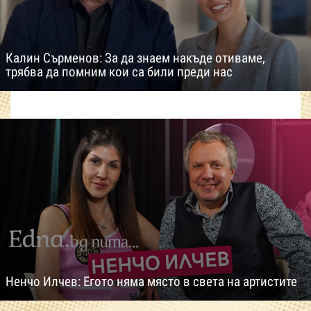
Калин Сърменов: За да знаем накъде отиваме,
трябва да помним кои са били преди нас
Ненчо Илчев: Егото няма място в света на артистите