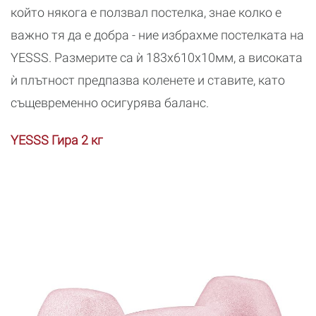
който някога е ползвал постелка, знае колко е
важно тя да е добра - ние избрахме постелката на
YESSS. Размерите са ѝ 183x610x10мм, а високата
ѝ плътност предпазва коленете и ставите, като
същевременно осигурява баланс.
YESSS Гира 2 кг