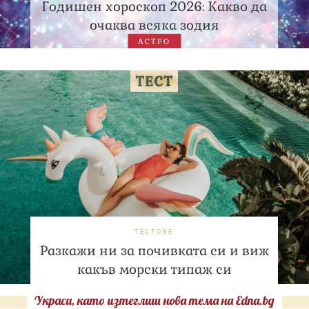
Годишен хороскоп 2026: Какво да
очаква всяка зодия
АСТРО
ТЕСТОВЕ
Разкажи ни за почивката си и виж
какъв морски типаж си
Украси, като изтеглиш нова тема на Edna.bg