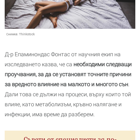
Снимка:
Thinkstock
Д-р Епаминондас Фонтас от научния екип на
изследването казва, че са
необходими следващи
проучвания, за да се установят точните причини
за вредното влияние на малкото и многото сън
.
Дали това се дължи на процеси, върху които той
влияе, като метаболизъм, кръвно налягане и
инфекции, има време да разберем.
Съвети от специалисти за по-