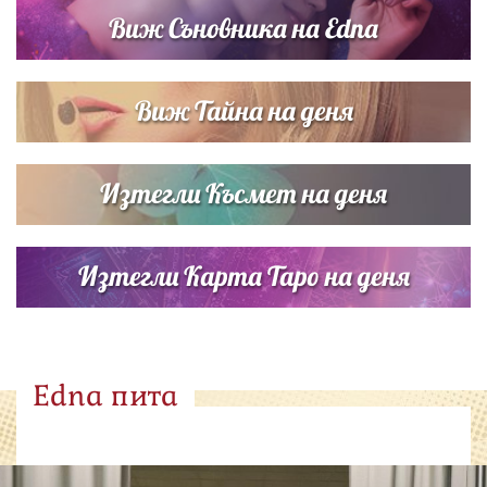
Виж Съновника на Edna
Виж Тайна на деня
Изтегли Късмет на деня
Изтегли Карта Таро на деня
Edna пита