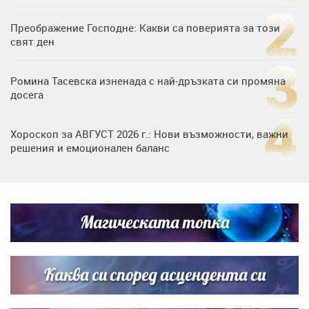
Преображение Господне: Какви са поверията за този
свят ден
Ромина Тасевска изненада с най-дръзката си промяна
досега
Хороскоп за АВГУСТ 2026 г.: Нови възможности, важни
решения и емоционален баланс
Дъщерята на Гала - Мари отплава с любимия и двете
си деца на семейна морска приказка
Магическата топка
Звездна ваканция в Майорка: Дженифър Анистън,
Кортни Кокс и Джим Къртис заедно на яхта
Каква си според асцендента си