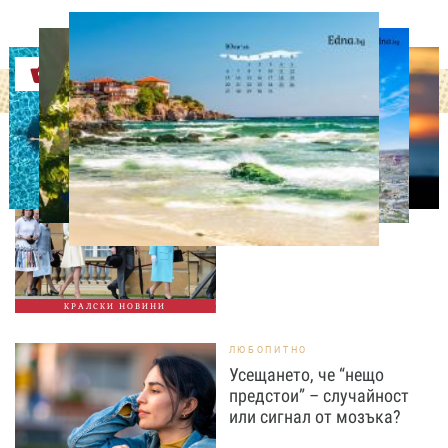
Оферти
СВОБОДНО ВРЕМЕ
Ново бебе в кралското
семейство
КРАЛСКИ НОВИНИ
ЛЮБОПИТНО
Усещането, че “нещо
предстои” – случайност
или сигнал от мозъка?