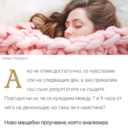
Снимка:
Thinkstock
А
ко не спим достатъчно, се чувстваме
зле на следващия ден, а ако прекалим
със съня, резултатите са същите.
Повтаря ни се, че се нуждаем между 7 и 9 часа от
него на денонощие, но така ли е наистина?
Ново мащабно проучване, което анализира