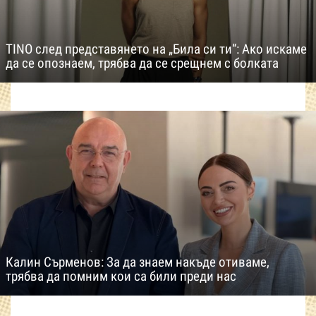
TINO след представянето на „Била си ти“: Ако искаме
да се опознаем, трябва да се срещнем с болката
Калин Сърменов: За да знаем накъде отиваме,
трябва да помним кои са били преди нас