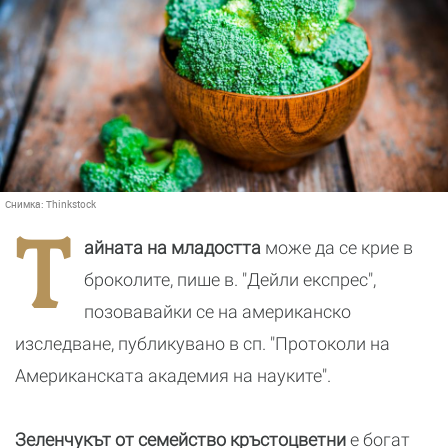
Снимка:
Thinkstock
Т
айната на младостта
може да се крие в
броколите, пише в. "Дейли експрес",
позовавайки се на американско
изследване, публикувано в сп. "Протоколи на
Американската академия на науките".
Зеленчукът от семейство кръстоцветни
е богат