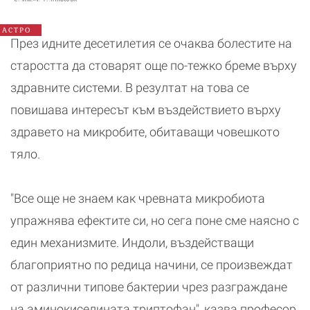
зодия
АСТРО
През идните десетилетия се очаква болестите на
старостта да стоварят още по-тежко бреме върху
здравните системи. В резултат на това се
повишава интересът към въздействието върху
здравето на микробите, обитаващи човешкото
тяло.
"Все още не знаем как чревната микробиота
упражнява ефектите си, но сега поне сме наясно с
един механизмите. Индоли, въздействащи
благоприятно по редица начини, се произвеждат
от различни типове бактерии чрез разграждане
на аминокиселината триптофан", казва професор