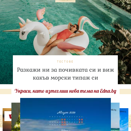
ТЕСТОВЕ
Разкажи ни за почивката си и виж
какъв морски типаж си
Украси, като изтеглиш нова тема на Edna.bg
Оферти