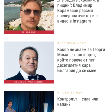
пищни“: Владимир
Карамазов разсмя
последователите си с
видео в Instagram
БГ ЗВЕЗДИ
ДНЕС ПРАЗНУВАТ
Какво не знаем за Георги
Мамалев - актьорът,
който повече от пет
десетилетия кара
България да се смее
ЗВЕЗДЕН РОЖДЕНИК
ОТ МЕН ЗА МЕН
Контролът – сила или
капан?