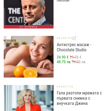
ОТ ХОЛИВУД
GRABO.BG
Антистрес масаж -
Chocolate Studio
24.90 €
35.79 €
48.70 лв
70.00 лв
ИЗВЕСТНИ
Гала разтопи мрежата с
първата снимка с
внучката Джина