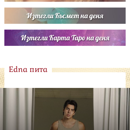
Изтегли Късмет на деня
Изтегли Карта Таро на деня
Edna пита