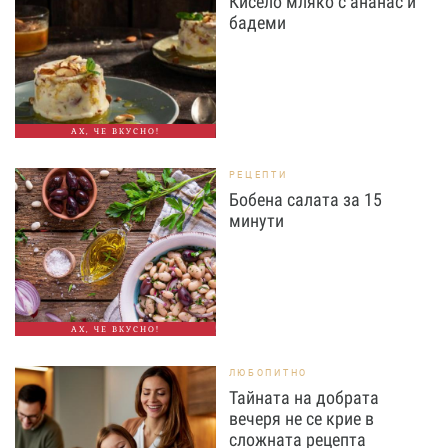
Кисело мляко с ананас и
бадеми
АХ, ЧЕ ВКУСНО!
РЕЦЕПТИ
Бобена салата за 15
минути
АХ, ЧЕ ВКУСНО!
ЛЮБОПИТНО
Тайната на добрата
вечеря не се крие в
сложната рецепта