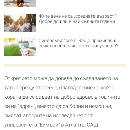
40-те вече не са „средната възраст“:
Добре дошли в най-силните години
Синдромът "seen": Защо премисляш
всяко съобщение, което получаваш?
Откритието може да доведе до създаването на
хапче срещу стареене, благодарение на което
хората да се радват на добро здраве в годините
си на "здрач", вместо да са болни и немощни,
смятат авторите на изследването от
университета "Еймъри" в Атланта, САЩ.