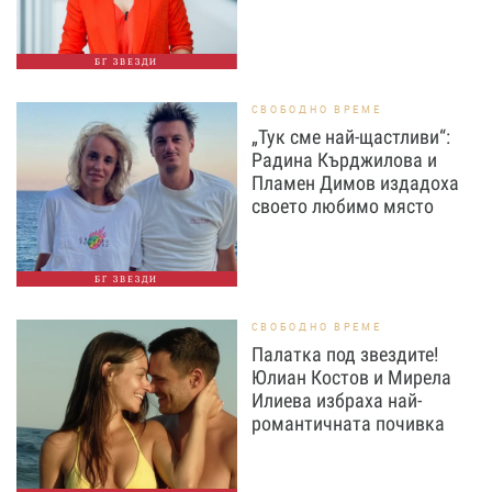
БГ ЗВЕЗДИ
СВОБОДНО ВРЕМЕ
„Тук сме най-щастливи“:
Радина Кърджилова и
Пламен Димов издадоха
своето любимо място
БГ ЗВЕЗДИ
СВОБОДНО ВРЕМЕ
Палатка под звездите!
Юлиан Костов и Мирела
Илиева избраха най-
романтичната почивка