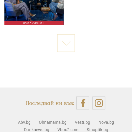
ПСИХОЛОГИЯ
Последвай ни във:
Abv.bg
Ohnamama.bg
Vesti.bg
Nova.bg
Dariknews.bg
Vbox7.com
Sinoptik.bg