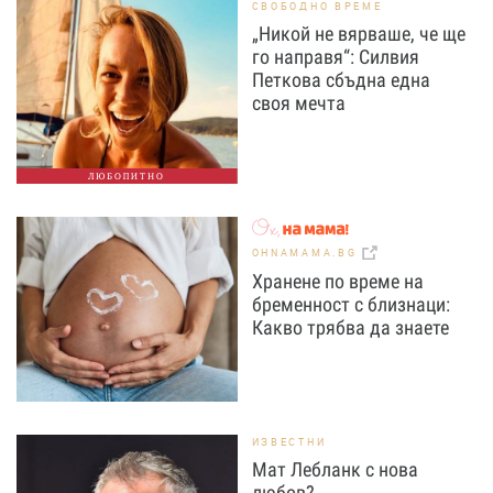
СВОБОДНО ВРЕМЕ
„Никой не вярваше, че ще
го направя“: Силвия
Петкова сбъдна една
своя мечта
ЛЮБОПИТНО
OHNAMAMA.BG
Хранене по време на
бременност с близнаци:
Какво трябва да знаете
ИЗВЕСТНИ
Мат Лебланк с нова
любов?