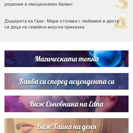
решения и емоционален баланс
Дъщерята на Гала - Мари отплава с любимия и двете
си деца на семейна морска приказка
Дъщерята на Тодор Батков вдигна сватба, Стоичков и
Братя Аргирови я изненадаха с песен
Магическата топка
Дневен хороскоп за 6 август, четвъртък
Каква си според асцендента си
Виж Съновника на Edna
Виж Тайна на деня