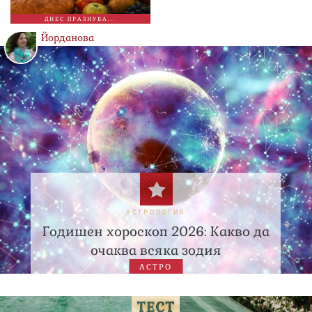
ДНЕС ПРАЗНУВА...
Йорданова
АСТРОЛОГИЯ
Годишен хороскоп 2026: Какво да
очаква всяка зодия
АСТРО