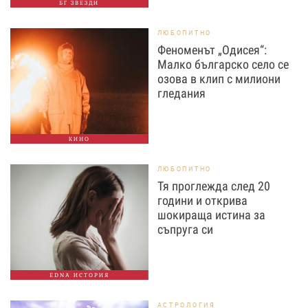
БГ ЗВЕЗДИ
ЛЮБОПИТНО
Феноменът „Одисея“:
Малко българско село се
озова в клип с милиони
гледания
КИНО
ЛЮБОПИТНО
Тя проглежда след 20
години и открива
шокираща истина за
съпруга си
EDNA ИСТОРИЯ
АСТРОЛОГИЯ