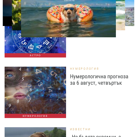
АСТРОЛОГИЯ
Дневен хороскоп за 6
август, четвъртък
АСТРО
НУМЕРОЛОГИЯ
Нумерологична прогноза
за 6 август, четвъртък
НУМЕРОЛОГИЯ
ИЗВЕСТНИ
„Не бъдете скромни, а