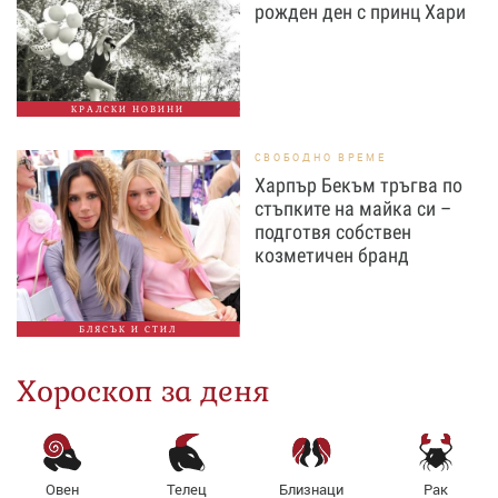
рожден ден с принц Хари
КРАЛСКИ НОВИНИ
СВОБОДНО ВРЕМЕ
Харпър Бекъм тръгва по
стъпките на майка си –
подготвя собствен
козметичен бранд
БЛЯСЪК И СТИЛ
Хороскоп за деня
Овен
Телец
Близнаци
Рак