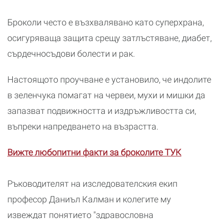
Броколи често е възхвалявано като суперхрана,
осигуряваща защита срещу затлъстяване, диабет,
сърдечносъдови болести и рак.
Настоящото проучване е установило, че индолите
в зеленчука помагат на червеи, мухи и мишки да
запазват подвижността и издръжливостта си,
въпреки напредването на възрастта.
Вижте любопитни факти за броколите ТУК
Ръководителят на изследователския екип
професор Даниъл Калман и колегите му
извеждат понятието "здравословна