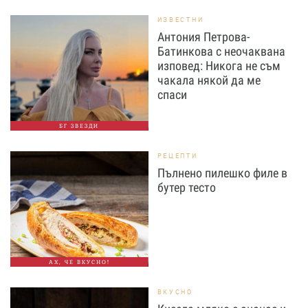
ИЗВЕСТНИ
Антония Петрова-
Батинкова с неочаквана
изповед: Никога не съм
чакала някой да ме
спаси
БГ ЗВЕЗДИ
РЕЦЕПТИ
Пълнено пилешко филе в
бутер тесто
АХ, ЧЕ ВКУСНО!
ВКУСНО