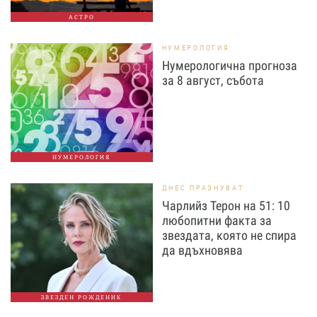
АСТРО
НУМЕРОЛОГИЯ
Нумерологична прогноза
за 8 август, събота
НУМЕРОЛОГИЯ
ДНЕС ПРАЗНУВАТ
Чарлийз Терон на 51: 10
любопитни факта за
звездата, която не спира
да вдъхновява
ЗВЕЗДЕН РОЖДЕНИК