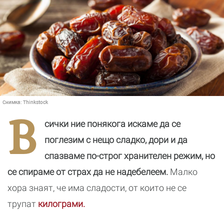
Снимка:
Thinkstock
В
сички ние понякога искаме да се
поглезим с нещо сладко, дори и да
спазваме по-строг хранителен режим, но
се спираме от страх да не надебелеем.
Малко
хора знаят, че има сладости, от които не се
трупат
килограми.