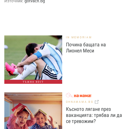
Източник:
gotvach.bg
IN MEMORIAM
Почина бащата на
Лионел Меси
ТЪЖНА ВЕСТ
OHNAMAMA.BG
Късното лягане през
ваканцията: трябва ли да
се тревожим?