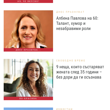
АХ, ЧЕ ВКУСНО!
ДНЕС ПРАЗНУВАТ
Албена Павлова на 60:
Талант, хумор и
незабравими роли
ДНЕС ПРАЗНУВА...
СВОБОДНО ВРЕМЕ
9 неща, които състаряват
жената след 35 години –
без дори да ги осъзнава
ПО-КРАСИВА
ИЗВЕСТНИ