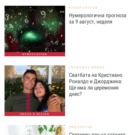
НУМЕРОЛОГИЯ
Нумерологична прогноза
за 9 август, неделя
НУМЕРОЛОГИЯ
СВОБОДНО ВРЕМЕ
Сватбата на Кристиано
Роналдо и Джорджина:
Ще има ли церемония
днес?
ЛЮБОВ И ВРЪЗКИ
ЛЮБОПИТНО
Световен ден на котките: