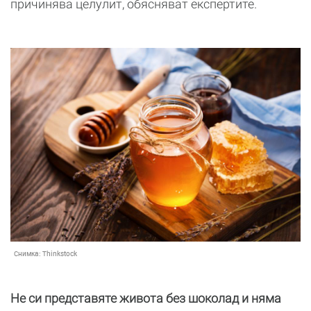
причинява целулит, обясняват експертите.
Снимка:
Thinkstock
Не си представяте живота без шоколад и няма