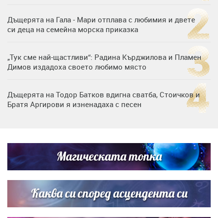
Дъщерята на Гала - Мари отплава с любимия и двете
си деца на семейна морска приказка
„Тук сме най-щастливи“: Радина Кърджилова и Пламен
Димов издадоха своето любимо място
Дъщерята на Тодор Батков вдигна сватба, Стоичков и
Братя Аргирови я изненадаха с песен
Дневен хороскоп за 6 август, четвъртък
Магическата топка
Списъкът е ясен: Джей Ло и Риана във ВИП гостите на
сватбата на Роналдо
Каква си според асцендента си