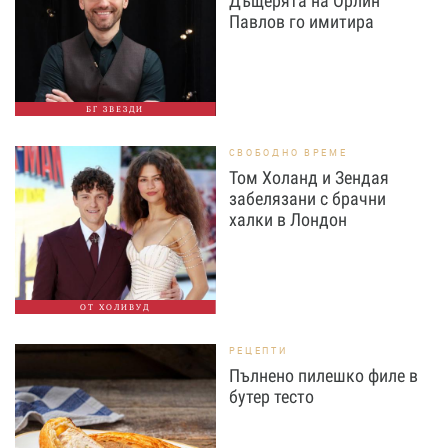
Дъщерята на Орлин
Павлов го имитира
БГ ЗВЕЗДИ
СВОБОДНО ВРЕМЕ
Том Холанд и Зендая
забелязани с брачни
халки в Лондон
ОТ ХОЛИВУД
РЕЦЕПТИ
Пълнено пилешко филе в
бутер тесто