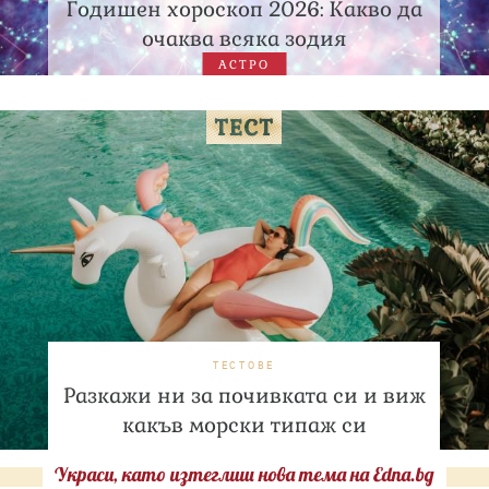
Годишен хороскоп 2026: Какво да
очаква всяка зодия
АСТРО
ТЕСТОВЕ
Разкажи ни за почивката си и виж
какъв морски типаж си
Украси, като изтеглиш нова тема на Edna.bg