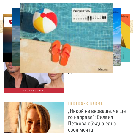
Оферти
ИЗВЕСТНИ
Нов удар в битката: Брад
Пит поиска достъп до
тайните на Анджелина
Джоли
ЕКСКЛУЗИВНО
СВОБОДНО ВРЕМЕ
„Никой не вярваше, че ще
го направя“: Силвия
Петкова сбъдна една
своя мечта