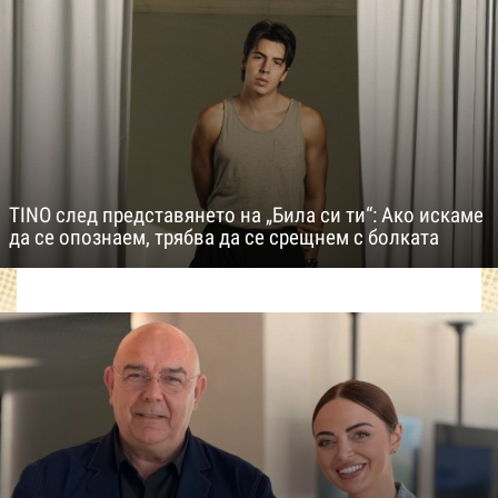
TINO след представянето на „Била си ти“: Ако искаме
да се опознаем, трябва да се срещнем с болката