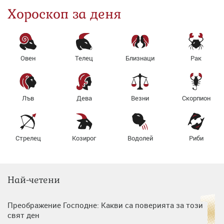
Хороскоп за деня
Овен
Телец
Близнаци
Рак
Лъв
Дева
Везни
Скорпион
Стрелец
Козирог
Водолей
Риби
Най-четени
Преображение Господне: Какви са поверията за този
свят ден