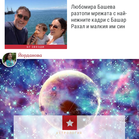
Любомира Башева
разтопи мрежата с най-
нежните кадри с Башар
Рахал и малкия им син
БГ ЗВЕЗДИ
Йорданова
АСТРОЛОГИЯ