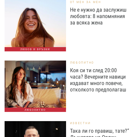
ОТ МЕН ЗА МЕН
Не е нужно да заслужиш
любовта: 8 напомняния
за всяка жена
ЛЮБОВ И ВРЪЗКИ
ЛЮБОПИТНО
Коя си ти след 20:00
часа? Вечерните навици
издават много повече,
отколкото предполагаш
ЛЮБОПИТНО
ИЗВЕСТНИ
Така ли го правиш, тате?“