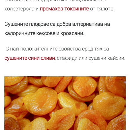
холестерола и
премахва токсините
от тялото.
Сушените плодове са добра алтернатива на
калоричните кексове и кроасани.
С най-положителните свойства сред тях са
сушените сини сливи
, стафиди или сушени кайсии.