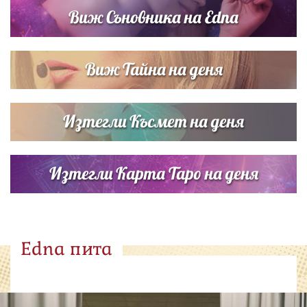
Виж Съновника на Edna
Виж Тайна на деня
Изтегли Късмет на деня
Изтегли Карта Таро на деня
Edna пита