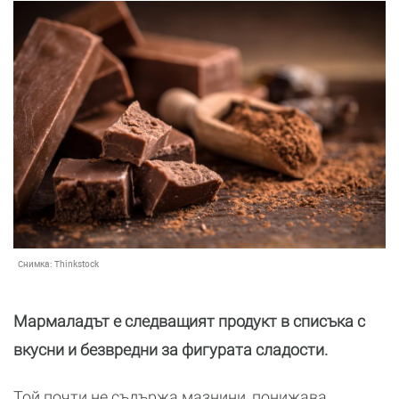
Снимка:
Thinkstock
Мармаладът е следващият продукт в списъка с
вкусни и безвредни за фигурата сладости.
Той почти не съдържа мазнини, понижава