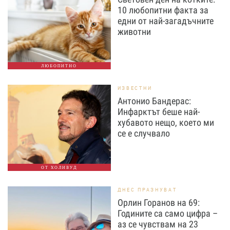
10 любопитни факта за
едни от най-загадъчните
животни
ЛЮБОПИТНО
ИЗВЕСТНИ
Антонио Бандерас:
Инфарктът беше най-
хубавото нещо, което ми
се е случвало
ОТ ХОЛИВУД
ДНЕС ПРАЗНУВАТ
Орлин Горанов на 69:
Годините са само цифра –
аз се чувствам на 23