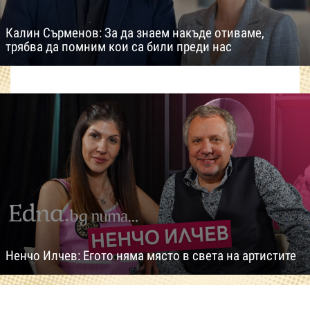
Калин Сърменов: За да знаем накъде отиваме,
трябва да помним кои са били преди нас
Ненчо Илчев: Егото няма място в света на артистите