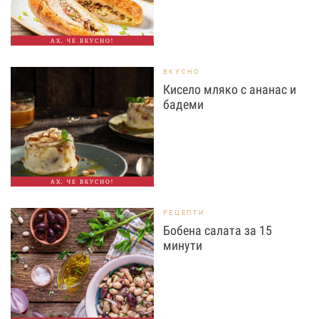
АХ, ЧЕ ВКУСНО!
ВКУСНО
Кисело мляко с ананас и
бадеми
АХ, ЧЕ ВКУСНО!
РЕЦЕПТИ
Бобена салата за 15
минути