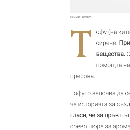
Снимка:
netinfo
Т
офу (на кит
сирене.
При
вещества.
О
помощта на
пресова.
Тофуто започва да с
че историята за съз
гласи, че за пръв пъ
соево пюре за арома