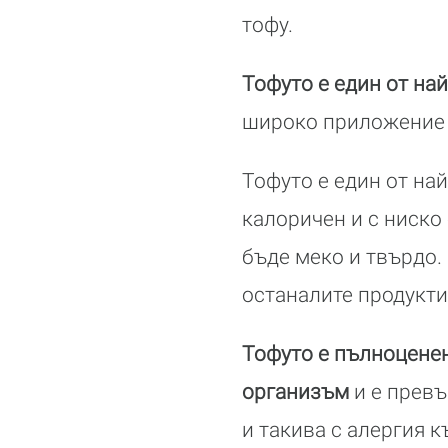
тофу.
Тофуто е един от на
широко приложение 
Тофуто е един от на
калоричен и с ниско
бъде меко и твърдо.
останалите продукти 
Тофуто е пълноценен
организъм
и е превъ
и такива с алергия к