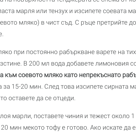
ласта марля или тензух и изсипете соевата ма
евото мляко) в чист съд. С ръце претрийте до
е.
яко при постоянно рабъркване варете на тих
изстине. В 200 мл вода добавете лимоновия с
ка към соевото мляко като непрекъснато раб
 за 15-20 мин. След това изсипете сирната м
то оставете да се отцеди.
лоя марли, поставете чиния и тежест около 1 
20 мин мекото тофу е готово. Ако искате да е