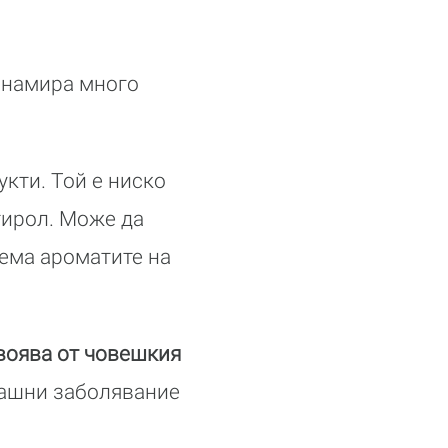
 намира много
кти. Той е ниско
тирол. Може да
оема ароматите на
своява от човешкия
машни заболявание