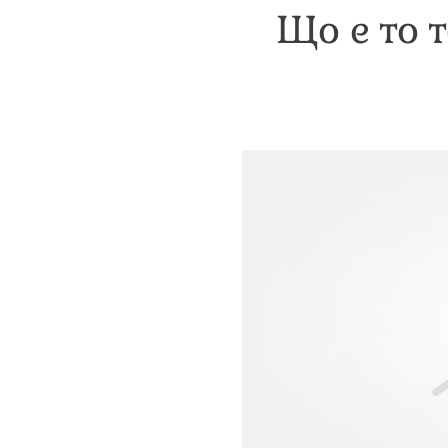
Що е то 