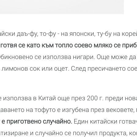
айски даъ-фу, то-фу - на японски, ту-бу на кор
готвя се като към топло соево мляко се при
бикновено се използва нигари. Още може да
 лимонов сок или оцет. След пресичането сое
е използва в Китай още през 200 г. преди нов
даването на тофуто е изгубена през вековете,
т е приготвено случайно.
Един китайски готва
тизиране и случайно се получил продукта, ко