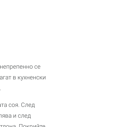
 непрепенно се
агат в кухненски
.
ата соя. След
лява и след
отлона. Покрийте