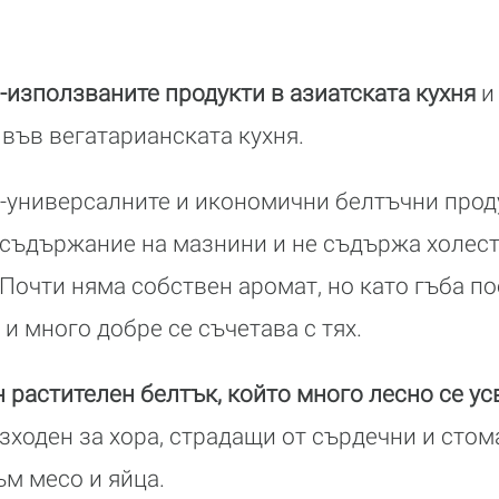
й-използваните продукти в азиатската кухня
и
във вегатарианската кухня.
й-универсалните и икономични белтъчни проду
 съдържание на мазнини и не съдържа холес
 Почти няма собствен аромат, но като гъба п
и много добре се съчетава с тях.
 растителен белтък, който много лесно се у
зходен за хора, страдащи от сърдечни и сто
ъм месо и яйца.