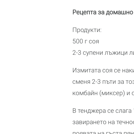
Рецепта за домашно 
Продукти:
500 г соя
2-3 супени лъжици 
Измитата соя се наки
сменя 2-3 пъти за то
комбайн (миксер) и с
В тенджера се слага 
завирането на течно
появата на гъста пя