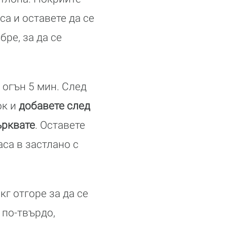
са и оставете да се
бре, за да се
 огън 5 мин. След
ок и
добавете след
ърквате
. Оставете
аса в застлано с
кг отгоре за да се
 по-твърдо,