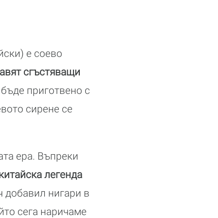
ейски) е соево
бавят сгъстяващи
 бъде приготвено с
вото сирене се
ата ера. Въпреки
китайска легенда
ч добавил нигари в
йто сега наричаме