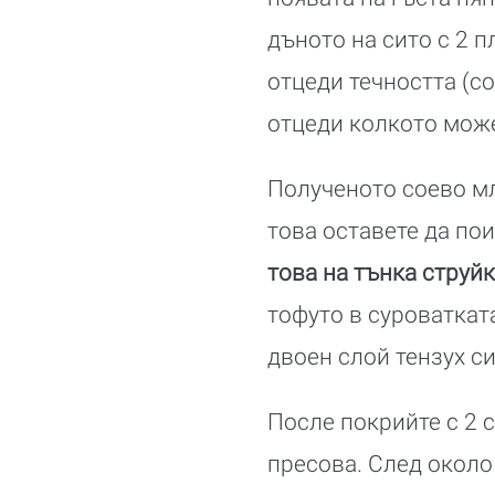
дъното на сито с 2 п
отцеди течността (со
отцеди колкото мож
Полученото соево мл
това оставете да по
това на тънка струй
тофуто в суроватката
двоен слой тензух си
После покрийте с 2 с
пресова. След около 