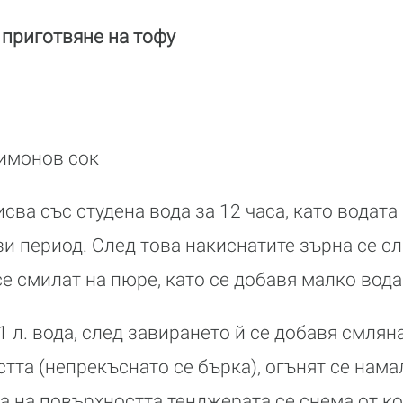
приготвяне на тофу
лимонов сок
сва със студена вода за 12 часа, като водата
зи период. След това накиснатите зърна се сл
е смилат на пюре, като се добавя малко вода
1 л. вода, след завирането й се добавя смлян
стта (непрекъснато се бърка), огънят се нама
на на повърхността тенджерата се снема от к