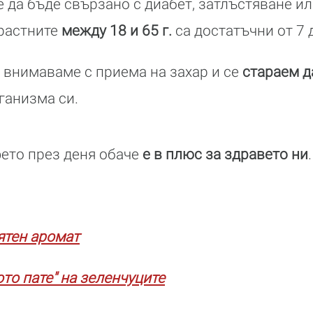
 да бъде свързано с диабет, затлъстяване и
зрастните
между 18 и 65 г.
са достатъчни от 7 д
внимаваме с приема на захар и се
стараем д
ганизма си.
ето през деня обаче
е в плюс за здравето ни
ятен аромат
то пате" на зеленчуците