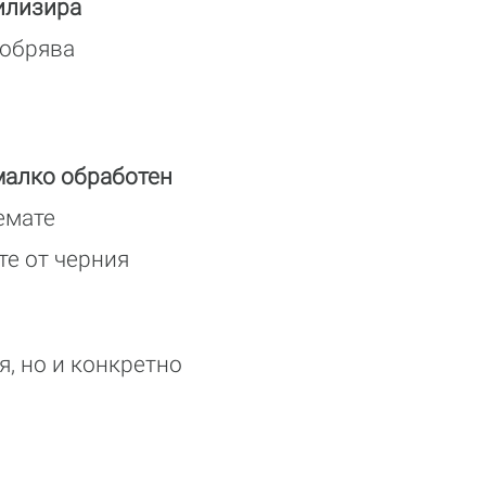
илизира
добрява
малко обработен
иемате
те от черния
я, но и конкретно