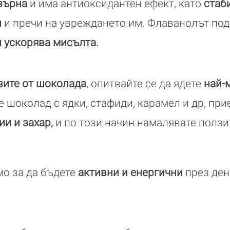
зърна
и има антиоксидантен ефект, като
стаб
и
и пречи на увреждането им. Флаванолът по
 ускорява мисълта.
зите от шоколада
, опитвайте се да ядете
най-
те шоколад с ядки, стафиди, карамел и др, пр
и и захар,
и по този начин намалявате ползи
мо за да бъдете
активни и енергични
през ден