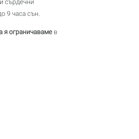
ли сърдечни
о 9 часа сън.
а я ограничаваме
в
.