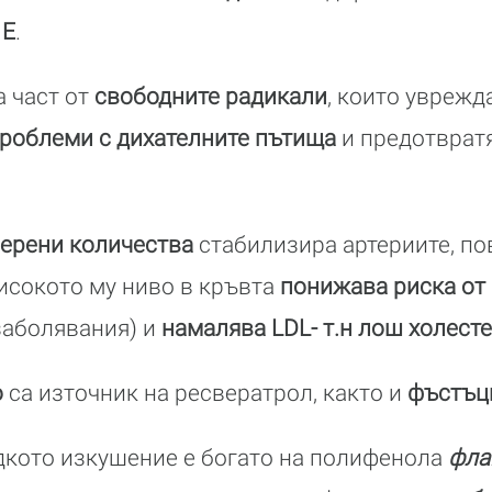
 Е
.
 част от
свободните радикали
, които уврежд
роблеми с дихателните пътища
и предотврат
ерени количества
стабилизира артериите, п
исокото му ниво в кръвта
понижава риска от
заболявания) и
намалява LDL- т.н лош холесте
о
са източник на ресвератрол, както и
фъстъц
дкото изкушение е богато на полифенола
фла