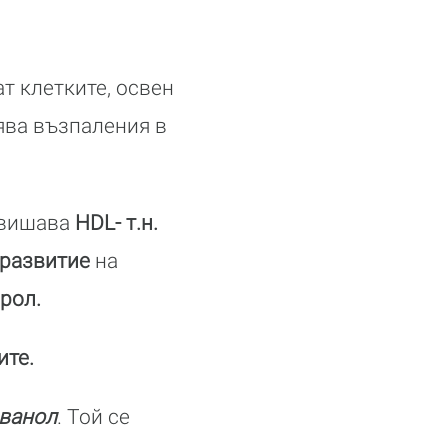
ат клетките, освен
ява възпаления в
овишава
HDL- т.н.
 развитие
на
рол.
ите.
ванол
. Той се