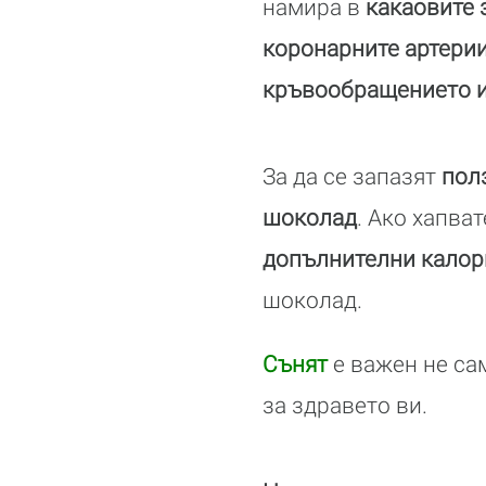
намира в
какаовите 
коронарните артери
кръвообращението и
За да се запазят
пол
шоколад
. Ако хапва
допълнителни калори
шоколад.
Сънят
е важен не са
за здравето ви.