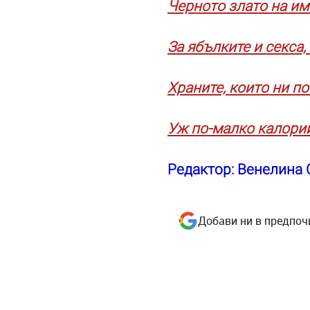
Черното злато на и
За ябълките и секса,
Храните, които ни п
Уж по-малко калории
Редактор: Венелина
Добави ни в предпоч