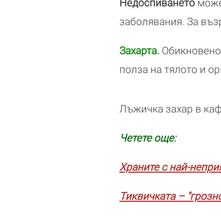
Недоспиването
може
заболявания. За въ
Захарта.
Обикновено 
полза на тялото и ор
Лъжичка захар в каф
Четете още:
Храните с най-непри
Тиквичката – "грозно