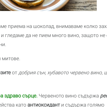
ме приема на шоколад, внимаваме колко зах
 и гледаме да не пием много вино, защото не 
ни.
 митове.
лзите
от
добрия сън, хубавото червено вино, 
а здраво сърце.
Червеното вино съдържа
ре
ейства като
антиоксидант
и съдържа голямо