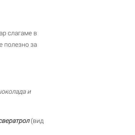
ар слагаме в
е полезно за
шоколада и
свератрол
(вид