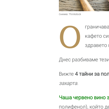
Снимка:
Thinkstock
О
граничава
кафето си
здравето 
Днес разбиваме тези
Вижте
4 тайни за по
захарта.
Чаша червено вино з
полифенол), който д