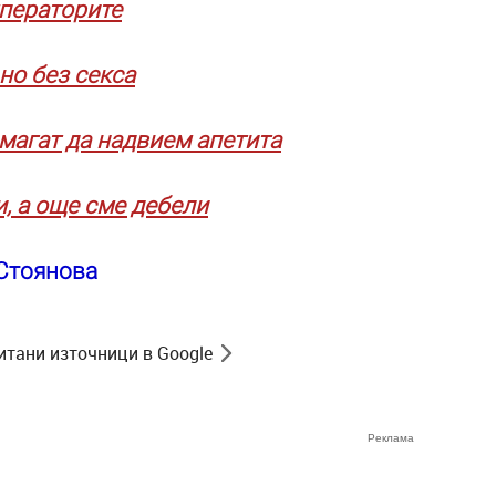
мператорите
 но без секса
омагат да надвием апетита
, а още сме дебели
 Стоянова
итани източници в Google