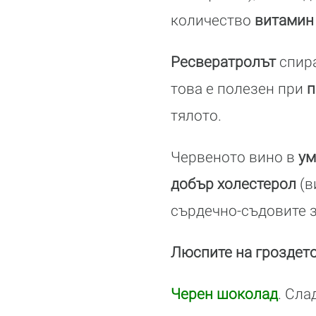
количество
витамин
Ресвератролът
спира
това е полезен при
п
тялото.
Червеното вино в
ум
добър холестерол
(в
сърдечно-съдовите 
Люспите на гроздет
Черен шоколад
. Сла