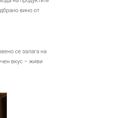
зхода на продуктите
одбрано вино от
овено се залага на
ечен вкус – живи