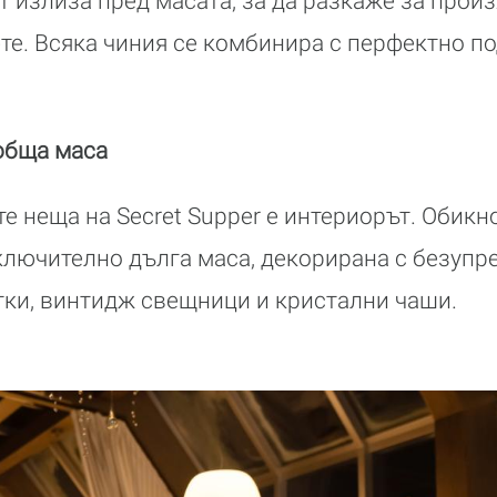
т излиза пред масата, за да разкаже за прои
ете. Всяка чиния се комбинира с перфектно п
обща маса
е неща на Secret Supper е интериорът. Обикн
ключително дълга маса, декорирана с безупр
тки, винтидж свещници и кристални чаши.