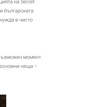
цията на Secret
 и българската
нужда в чисто
 възможен момент.
е основни неща –