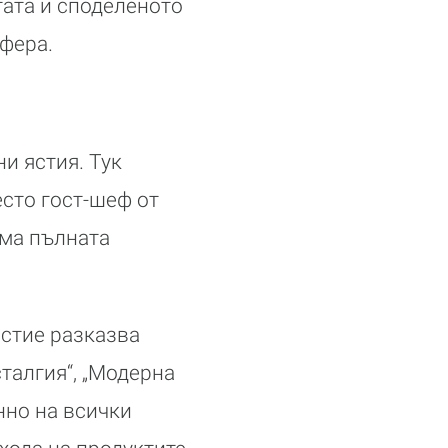
тата и споделеното
фера.
и ястия. Тук
есто гост-шеф от
има пълната
ястие разказва
талгия“, „Модерна
нно на всички