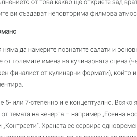
ълнението от това какво ще откриете зад вра
ките ви създават неповторима филмова атмос
рманс
я няма да намерите познатите салати и основн
е от големите имена на кулинарната сцена (ч
ен финалист от кулинарни формати), който 
ментира.
 5- или 7-степенно и е концептуално. Всяко 
 от темата на вечерта – например „Есенна нос
и „Контрасти“. Храната се сервира едновреме