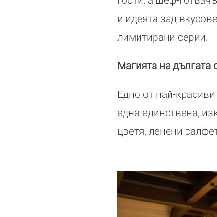
гости, а шеф-готвачъ
и идеята зад вкусов
лимитирани серии.
Магията на дългата 
Едно от най-красивит
една-единствена, из
цветя, ленени салфе