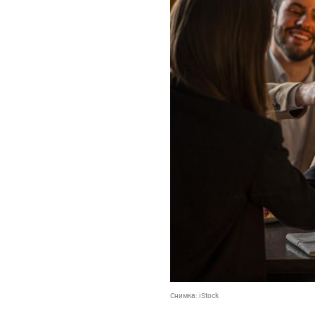
Снимка:
iStock