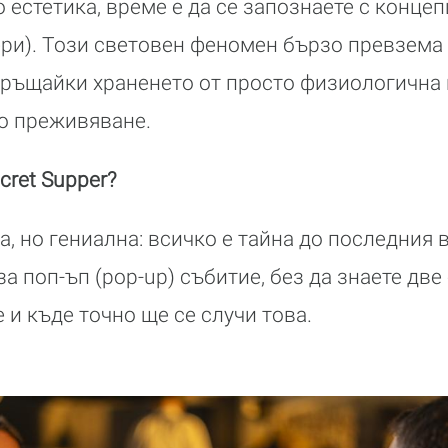
естетика, време е да се запознаете с концеп
ери). Този световен феномен бързо превзема
връщайки храненето от просто физиологична 
о преживяване.
cret Supper?
а, но гениална: всичко е тайна до последния
за поп-ъп (pop-up) събитие, без да знаете дв
 и къде точно ще се случи това.