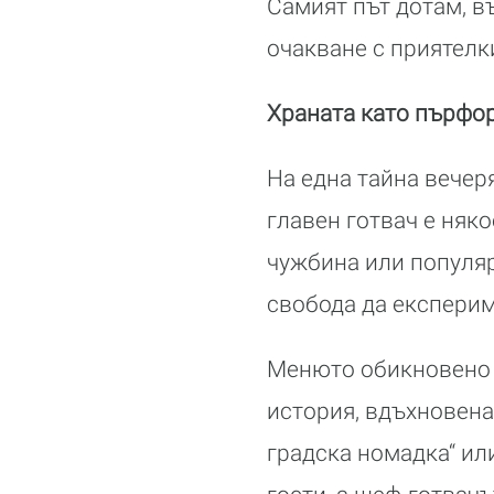
Самият път дотам, в
очакване с приятел
Храната като пърфо
На една тайна вечер
главен готвач е няко
чужбина или популяр
свобода да експери
Менюто обикновено е
история, вдъхновена
градска номадка“ ил