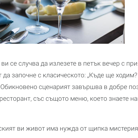
 ви се случва да излезете в петък вечер с пр
 да започне с класическото: „Къде ще ходим? 
 Обикновено сценарият завършва в добре по
ресторант, със същото меню, което знаете на
дският ви живот има нужда от щипка мистерия