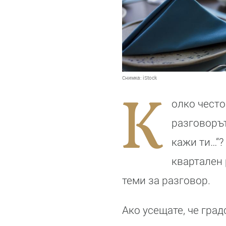
Снимка:
iStock
К
олко често
разговорът
кажи ти…“?
квартален 
теми за разговор.
Ако усещате, че гра