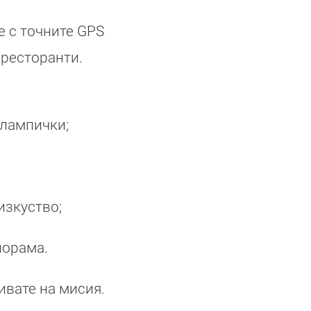
е с точните GPS
 ресторанти.
 лампички;
изкуство;
норама.
ивате на мисия.