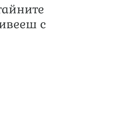
 тайните
живееш с