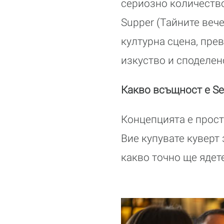
сериозно количество 
Supper (Тайните веч
културна сцена, пре
изкуство и споделен
Какво всъщност е Se
Концепцията е прост
Вие купувате куверт 
какво точно ще ядете