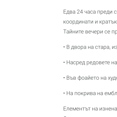
Едва 24 часа преди 
координати и кратък
Тайните вечери се пр
• В двора на стара,
• Насред редовете н
• Във фоайето на ху
• На покрива на емб
Елементът на изненад