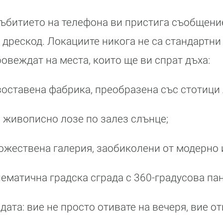
събитието на телефона ви пристига съобщени
 дрескод. Локациите никога не са стандартни
овеждат на места, които ще ви спрат дъха:
 изоставена фабрика, преобразена със стотици
а живописно лозе по залез слънце;
дожествена галерия, заобиколени от модерно 
лематична градска сграда с 360-градусова па
ата: вие не просто отивате на вечеря, вие от