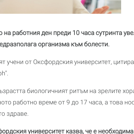
о на работния ден преди 10 часа сутринта ув
редразполага организма към болести.
ят учени от Оксфордския университет, цитир
h".
ъзрастта биологичният ритъм на зрелите хор
то работно време от 9 до 17 часа, а това но
то здраве.
фордския университет казва, че е необходим