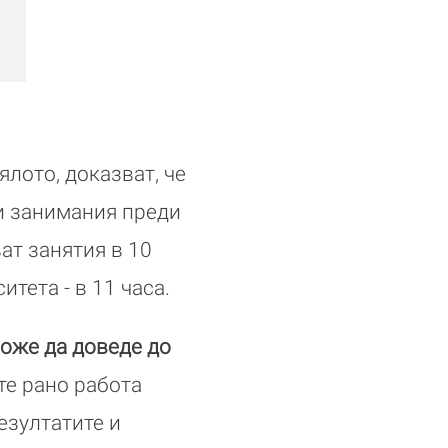
лото, доказват, че
ни занимания преди
ат занятия в 10
итета - в 11 часа.
може да доведе до
те рано работа
езултатите и