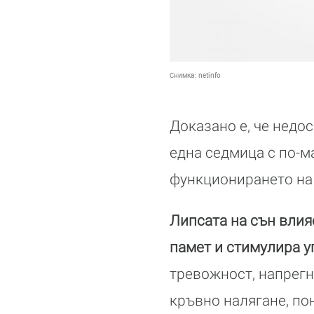
Снимка:
netinfo
Доказано е, че недо
една седмица с по-м
функционирането на 
Липсата на сън влия
памет и стимулира у
тревожност, напрегн
кръвно налягане, по