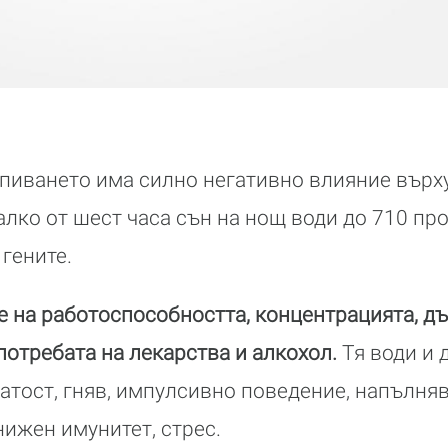
спиването има силно негативно влияние върх
алко от шест часа сън на нощ води до 710 пр
гените.
е на работоспособността, концентрацията, д
потребата на лекарства и алкохол.
Тя води и 
атост, гняв, импулсивно поведение, напълняв
нижен имунитет, стрес.