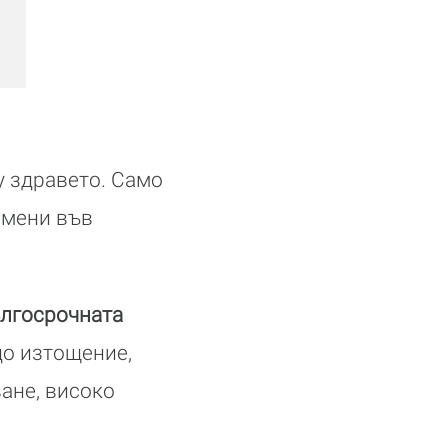
у здравето. Само
омени във
ългосрочната
до изтощение,
ане, високо