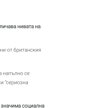
еличава нивата на
ани от британския
а напълно се
си “сериозна
а значима социална