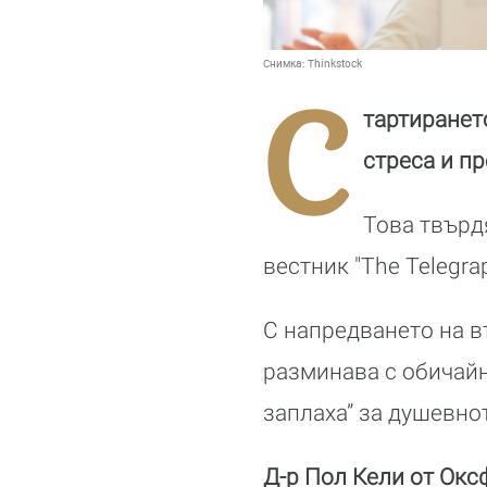
Снимка:
Thinkstock
С
тартиранет
стреса и п
Това твърд
вестник "The Telegrap
С напредването на в
разминава с обичайно
заплаха” за душевно
Д-р Пол Кели от Окс