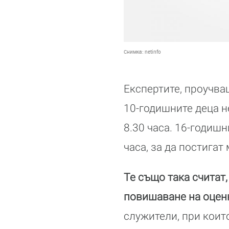
Снимка:
netinfo
Експертите, проучва
10-годишните деца н
8.30 часа. 16-годиш
часа, за да постигат
Те също така считат
повишаване на оцен
служители, при коит