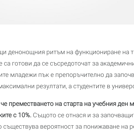
щи денонощния ритъм на функциониране на тя
е са готови да се съсредоточат за академич
ните младежи пък е препоръчително да започв
 максимални резултати, а студентите в универс
, че преместването на старта на учебния ден 
ките с 10%.
Същото се отнася и за започващи
о съществува вероятност за понижаване на р