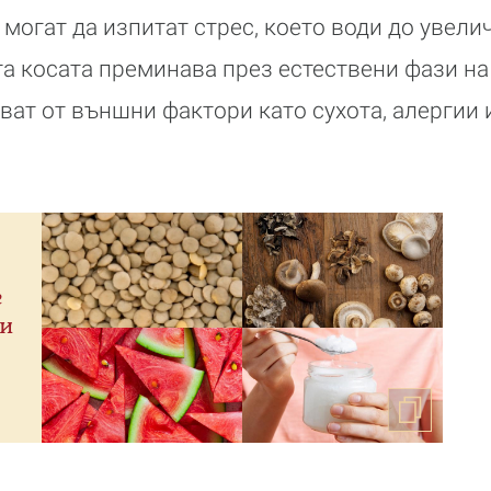
могат да изпитат стрес, което води до увели
та косата преминава през естествени фази на
лват от външни фактори като сухота, алергии 
е
ти