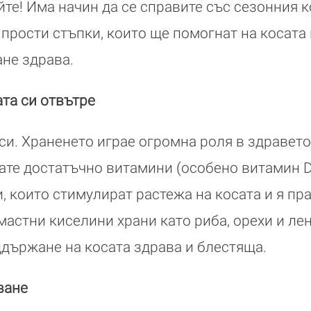
йте! Има начин да се справите със сезонния к
прости стъпки, които ще помогнат на косата 
ане здрава.
ата си отвътре
си. Храненето играе огромна роля в здравето
мате достатъчно витамини (особено витамин D
, които стимулират растежа на косата и я пра
 мастни киселини храни като риба, орехи и ле
ддържане на косата здрава и блестяща.
ване