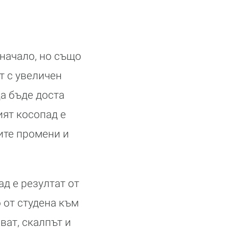
 начало, но също
т с увеличен
да бъде доста
ият косопад е
ите промени и
д е резултат от
 от студена към
ват, скалпът и