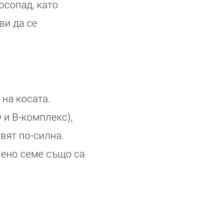
осопад, като
ви да се
 на косата.
 и В-комплекс),
вят по-силна.
нено семе също са