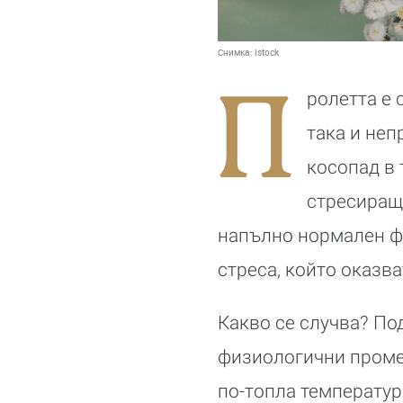
Снимка:
Istock
П
ролетта е 
така и неп
косопад в 
стресиращ.
напълно нормален ф
стреса, който оказва
Какво се случва? По
физиологични промен
по-топла температура