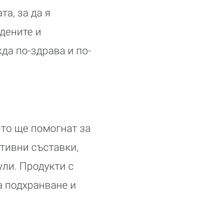
а, за да я
дените и
да по-здрава и по-
ито ще помогнат за
тивни съставки,
ули. Продукти с
а подхранване и