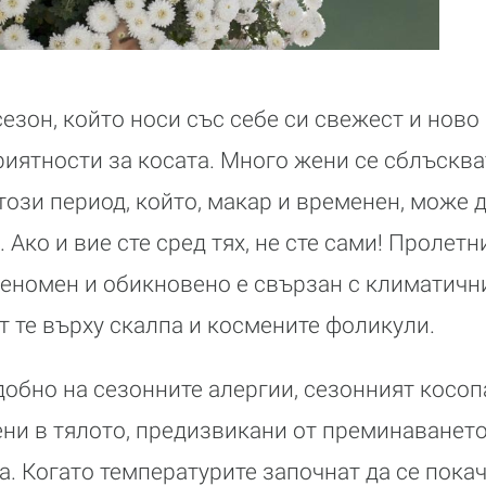
сезон, който носи със себе си свежест и ново
риятности за косата. Много жени се сблъсква
този период, който, макар и временен, може 
 Ако и вие сте сред тях, не сте сами! Пролетн
еномен и обикновено е свързан с климатичн
т те върху скалпа и космените фоликули.
добно на сезонните алергии, сезонният косопа
и в тялото, предизвикани от преминаването
. Когато температурите започнат да се покач