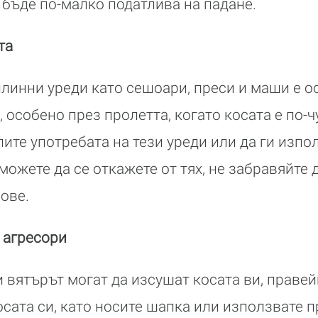
а бъде по-малко податлива на падане.
та
линни уреди като сешоари, преси и маши е о
 особено през пролетта, когато косата е по-
ите употребата на тези уреди или да ги изпо
можете да се откажете от тях, не забравяйте 
ове.
 агресори
 вятърът могат да изсушат косата ви, правей
осата си, като носите шапка или използвате п