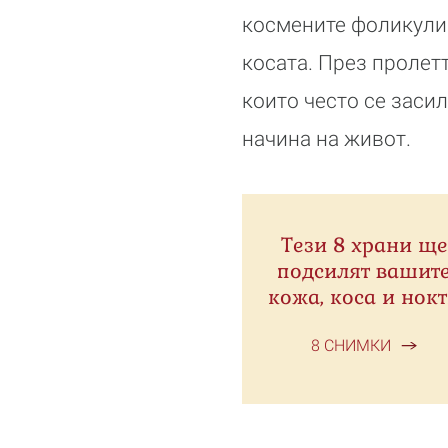
космените фоликули 
косата. През пролет
които често се заси
начина на живот.
Тези 8 храни ще
подсилят вашит
кожа, коса и нок
8 СНИМКИ