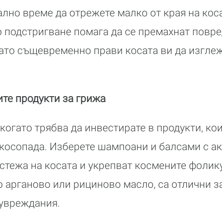
лно време да отрежете малко от края на косат
 подстригване помага да се премахнат повре
ато същевременно прави косата ви да изглеж
ите продукти за грижа
 когато трябва да инвестирате в продукти, ко
косопада. Изберете шампоани и балсами с ак
стежа на косата и укрепват космените фолик
о арганово или рициново масло, са отлични з
 увреждания.