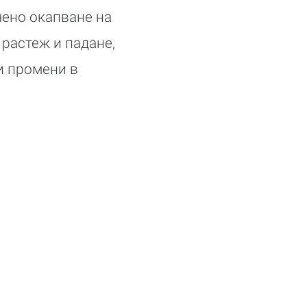
чено окапване на
 растеж и падане,
и промени в