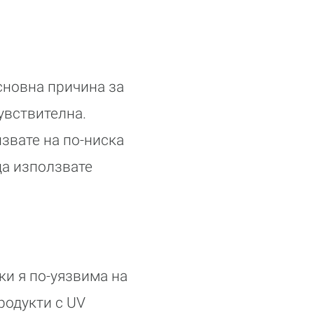
сновна причина за
чувствителна.
лзвате на по-ниска
да използвате
ки я по-уязвима на
родукти с UV