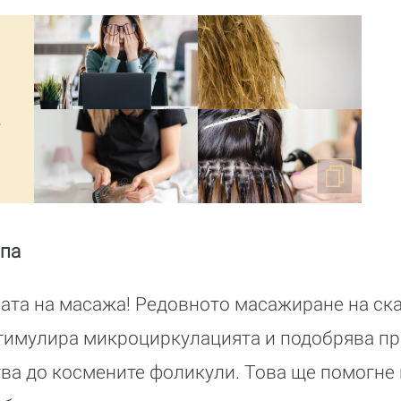
а
лпа
ата на масажа! Редовното масажиране на ска
тимулира микроциркулацията и подобрява пр
ва до космените фоликули. Това ще помогне 