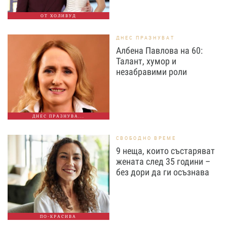
ОТ ХОЛИВУД
ДНЕС ПРАЗНУВАТ
Албена Павлова на 60:
Талант, хумор и
незабравими роли
ДНЕС ПРАЗНУВА...
СВОБОДНО ВРЕМЕ
9 неща, които състаряват
жената след 35 години –
без дори да ги осъзнава
ПО-КРАСИВА