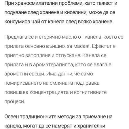
При храносмилателни проблеми, като тежест и
подуване след хранене и киселини, може да се
консумира чай от канела след всяко хранене.
Предлага се и етерично масло от канела, което се
прилага основно външно, за масаж. Ефектът е
приятно затопляне и отпускане. Канела се
прилага и в ароматерапията, като се влага в
ароматни свещи. Има данни, че само
помирисването на смляната подправка
повишава концентрацията и когнитивните
процеси.
Освен традиционните методи за приемане на
канела, могат да се намерят и хранителни