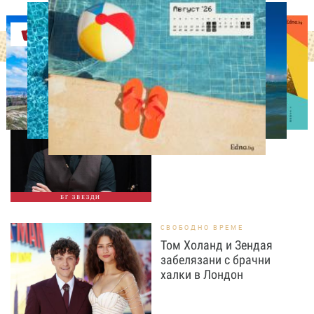
Оферти
ИЗВЕСТНИ
Така ли го правиш, тате?“
Дъщерята на Орлин
Павлов го имитира
БГ ЗВЕЗДИ
СВОБОДНО ВРЕМЕ
Том Холанд и Зендая
забелязани с брачни
халки в Лондон