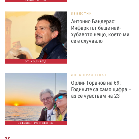
ЛЮБОПИТНО
ИЗВЕСТНИ
Антонио Бандерас:
Инфарктът беше най-
хубавото нещо, което ми
се е случвало
ОТ ХОЛИВУД
ДНЕС ПРАЗНУВАТ
Орлин Горанов на 69:
Годините са само цифра –
аз се чувствам на 23
ЗВЕЗДЕН РОЖДЕНИК