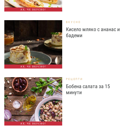
АХ, ЧЕ ВКУСНО!
ВКУСНО
Кисело мляко с ананас и
бадеми
АХ, ЧЕ ВКУСНО!
РЕЦЕПТИ
Бобена салата за 15
минути
АХ, ЧЕ ВКУСНО!