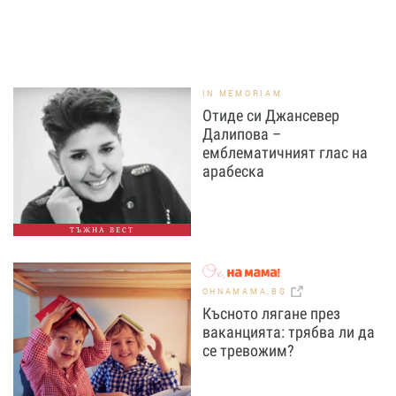
IN MEMORIAM
Отиде си Джансевер
Далипова –
емблематичният глас на
арабеска
ТЪЖНА ВЕСТ
OHNAMAMA.BG
Късното лягане през
ваканцията: трябва ли да
се тревожим?