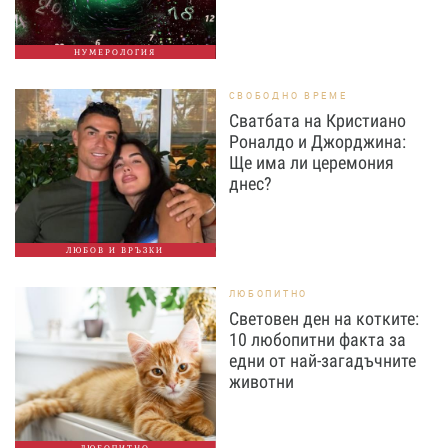
НУМЕРОЛОГИЯ
СВОБОДНО ВРЕМЕ
Сватбата на Кристиано
Роналдо и Джорджина:
Ще има ли церемония
днес?
ЛЮБОВ И ВРЪЗКИ
ЛЮБОПИТНО
Световен ден на котките:
10 любопитни факта за
едни от най-загадъчните
животни