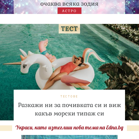
очаква всяка зодия
АСТРО
ТЕСТОВЕ
Разкажи ни за почивката си и виж
какъв морски типаж си
Украси, като изтеглиш нова тема на Edna.bg