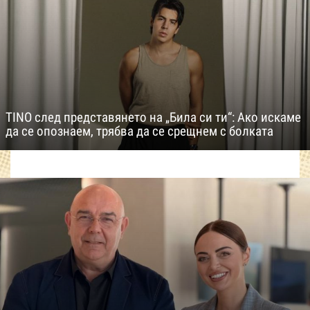
TINO след представянето на „Била си ти“: Ако искаме
да се опознаем, трябва да се срещнем с болката