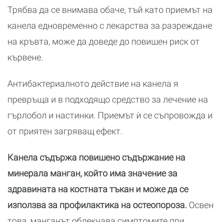
Трябва да се внимава обаче, тъй като приемът на
канела едновременно с лекарства за разреждане
на кръвта, може да доведе до повишен риск от
кървене.
Антибактериалното действие на канела я
превръща и в подходящо средство за лечение на
гърлобол и настинки. Приемът ѝ се съпровожда и
от приятен загряващ ефект.
Канела съдържа повишено съдържание на
минерала манган, който има значение за
здравината на костната тъкан и може да се
използва за профилактика на остеопороза.
Освен
това, манганът облекчава симптомите при