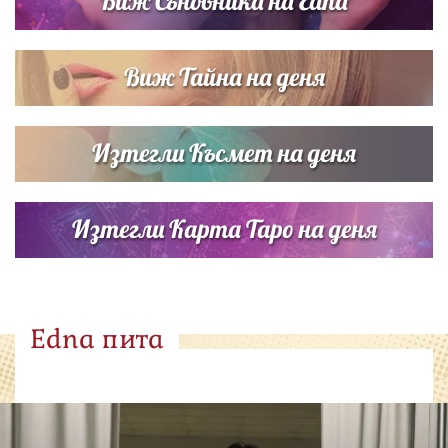
Виж Съновника на Edna
Виж Тайна на деня
Изтегли Късмет на деня
Изтегли Карта Таро на деня
Edna пита