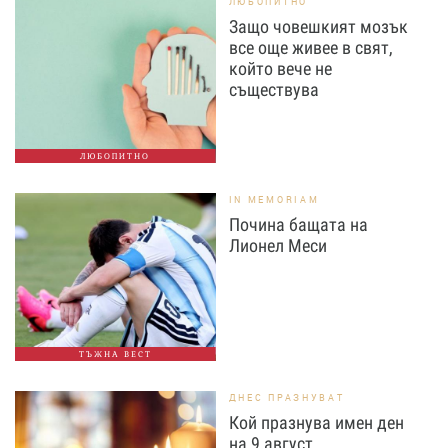
ЛЮБОПИТНО
Защо човешкият мозък
все още живее в свят,
който вече не
съществува
ЛЮБОПИТНО
IN MEMORIAM
Почина бащата на
Лионел Меси
ТЪЖНА ВЕСТ
ДНЕС ПРАЗНУВАТ
Кой празнува имен ден
на 9 август