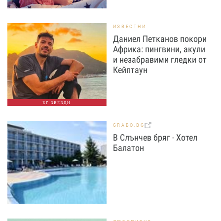
ИЗВЕСТНИ
Даниел Петканов покори
Африка: пингвини, акули
и незабравими гледки от
Кейптаун
БГ ЗВЕЗДИ
GRABO.BG
В Слънчев бряг - Хотел
Балатон