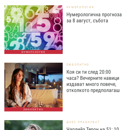
НУМЕРОЛОГИЯ
Нумерологична прогноза
за 8 август, събота
НУМЕРОЛОГИЯ
ЛЮБОПИТНО
Коя си ти след 20:00
часа? Вечерните навици
издават много повече,
отколкото предполагаш
ЛЮБОПИТНО
ДНЕС ПРАЗНУВАТ
Чарлийз Терон на 51: 10