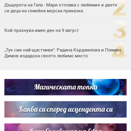
Дъщерята на Гала - Мари отплава с любимия и двете
си деца на семейна морска приказка
Кой празнува имен ден на 9 август
„Тук сме най-щастливи“: Радина Кърджилова и Пламен
Димов издадоха своето любимо място
Дъщерята на Тодор Батков вдигна сватба, Стоичков и
Братя Аргирови я изненадаха с песен
Магическата топка
Дневен хороскоп за 6 август, четвъртък
Каква си според асцендента си