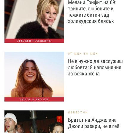
Мелани Грифит на 69:
тайните, любовите и
тежките битки зад
холивудския блясък
ЗВЕЗДЕН РОЖДЕНИК
ОТ МЕН ЗА МЕН
Не е нужно да заслужиш
любовта: 8 напомняния
за всяка жена
ЛЮБОВ И ВРЪЗКИ
ИЗВЕСТНИ
Братът на Анджелина
Джоли разкри, че е гей