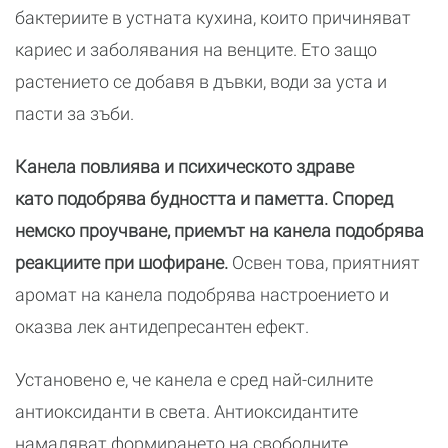
бактериите в устната кухина, които причиняват
кариес и заболявания на венците. Ето защо
растението се добавя в дъвки, води за уста и
пасти за зъби.
Канела повлиява и психическото здраве
като подобрява будността и паметта. Според
немско проучване, приемът на канела подобрява
реакциите при шофиране.
Освен това, приятният
аромат на канела подобрява настроението и
оказва лек антидепресантен ефект.
Установено е, че канела е сред най-силните
антиоксиданти в света. Антиоксидантите
намаляват формирането на свободните