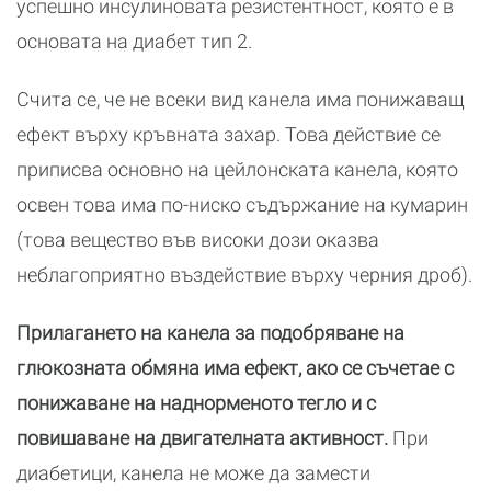
успешно инсулиновата резистентност, която е в
основата на диабет тип 2.
Счита се, че не всеки вид канела има понижаващ
ефект върху кръвната захар. Това действие се
приписва основно на цейлонската канела, която
освен това има по-ниско съдържание на кумарин
(това вещество във високи дози оказва
неблагоприятно въздействие върху черния дроб).
Прилагането на канела за подобряване на
глюкозната обмяна има ефект, ако се съчетае с
понижаване на наднорменото тегло и с
повишаване на двигателната активност.
При
диабетици, канела не може да замести