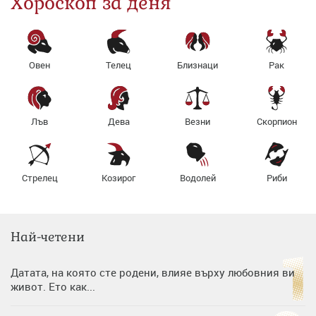
Хороскоп за деня
Овен
Телец
Близнаци
Рак
Лъв
Дева
Везни
Скорпион
Стрелец
Козирог
Водолей
Риби
Най-четени
Датата, на която сте родени, влияе върху любовния ви
живот. Ето как...