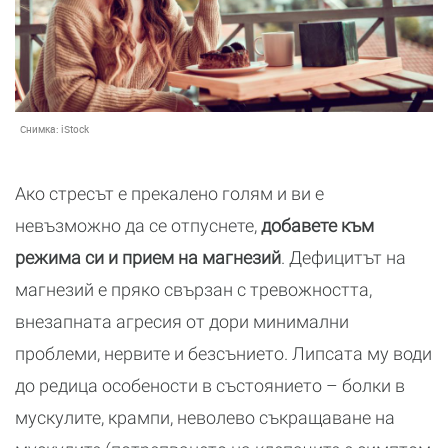
Снимка:
iStock
Ако стресът е прекалено голям и ви е
невъзможно да се отпуснете,
добавете към
режима си и прием на магнезий
. Дефицитът на
магнезий е пряко свързан с тревожността,
внезапната агресия от дори минимални
проблеми, нервите и безсънието. Липсата му води
до редица особености в състоянието – болки в
мускулите, крампи, неволево съкращаване на