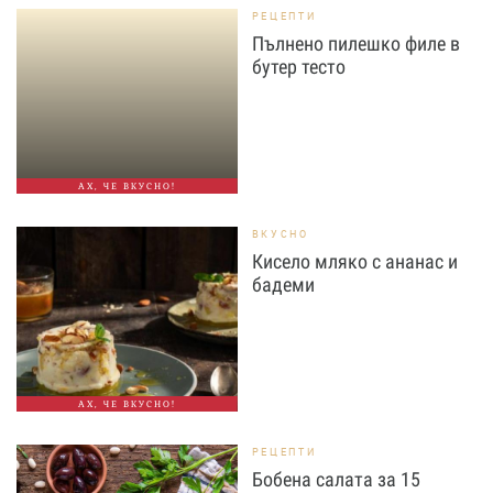
РЕЦЕПТИ
Пълнено пилешко филе в
бутер тесто
АХ, ЧЕ ВКУСНО!
ВКУСНО
Кисело мляко с ананас и
бадеми
АХ, ЧЕ ВКУСНО!
РЕЦЕПТИ
Бобена салата за 15