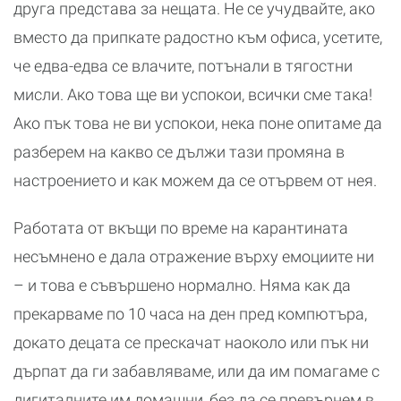
друга представа за нещата. Не се учудвайте, ако
вместо да припкате радостно към офиса, усетите,
че едва-едва се влачите, потънали в тягостни
мисли. Ако това ще ви успокои, всички сме така!
Ако пък това не ви успокои, нека поне опитаме да
разберем на какво се дължи тази промяна в
настроението и как можем да се отървем от нея.
Работата от вкъщи по време на карантината
несъмнено е дала отражение върху емоциите ни
– и това е съвършено нормално. Няма как да
прекарваме по 10 часа на ден пред компютъра,
докато децата се прескачат наоколо или пък ни
дърпат да ги забавляваме, или да им помагаме с
дигиталните им домашни, без да се превърнем в