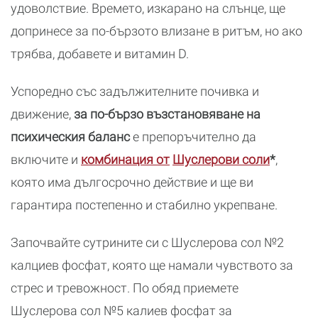
удоволствие. Времето, изкарано на слънце, ще
допринесе за по-бързото влизане в ритъм, но ако
трябва, добавете и витамин D.
Успоредно със задължителните почивка и
движение,
за по-бързо възстановяване на
психическия баланс
е препоръчително да
включите и
комбинация от
Шуслерови соли
*
,
която има дългосрочно действие и ще ви
гарантира постепенно и стабилно укрепване.
Започвайте сутрините си с Шуслерова сол №2
калциев фосфат, която ще намали чувството за
стрес и тревожност. По обяд приемете
Шуслерова сол №5 калиев фосфат за