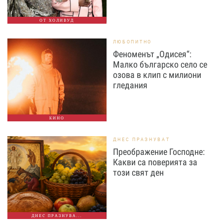
ОТ ХОЛИВУД
ЛЮБОПИТНО
Феноменът „Одисея“:
Малко българско село се
озова в клип с милиони
гледания
КИНО
ДНЕС ПРАЗНУВАТ
Преображение Господне:
Какви са поверията за
този свят ден
ДНЕС ПРАЗНУВА...