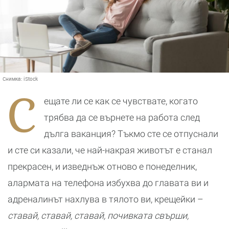
Снимка:
iStock
С
ещате ли се как се чувствате, когато
трябва да се върнете на работа след
дълга ваканция? Тъкмо сте се отпуснали
и сте си казали, че най-накрая животът е станал
прекрасен, и изведнъж отново е понеделник,
алармата на телефона избухва до главата ви и
адреналинът нахлува в тялото ви, крещейки –
ставай, ставай, ставай, почивката свърши,