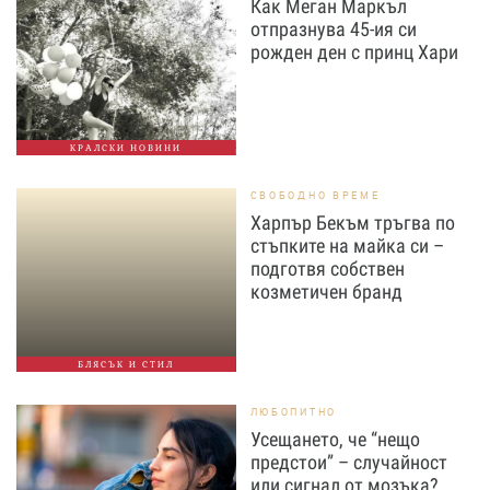
Как Меган Маркъл
отпразнува 45-ия си
рожден ден с принц Хари
КРАЛСКИ НОВИНИ
СВОБОДНО ВРЕМЕ
Харпър Бекъм тръгва по
стъпките на майка си –
подготвя собствен
козметичен бранд
БЛЯСЪК И СТИЛ
ЛЮБОПИТНО
Усещането, че “нещо
предстои” – случайност
или сигнал от мозъка?