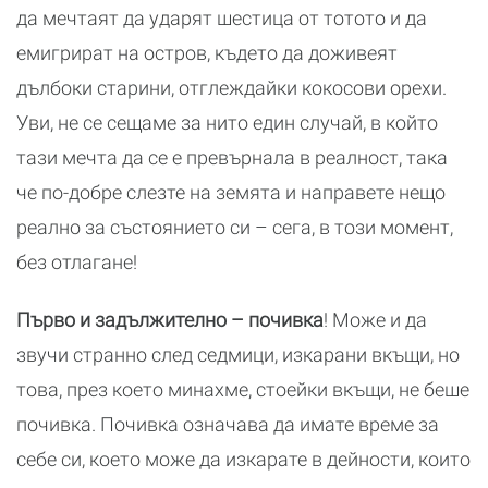
да мечтаят да ударят шестица от тотото и да
емигрират на остров, където да доживеят
дълбоки старини, отглеждайки кокосови орехи.
Уви, не се сещаме за нито един случай, в който
тази мечта да се е превърнала в реалност, така
че по-добре слезте на земята и направете нещо
реално за състоянието си – сега, в този момент,
без отлагане!
Първо и задължително – почивка
! Може и да
звучи странно след седмици, изкарани вкъщи, но
това, през което минахме, стоейки вкъщи, не беше
почивка. Почивка означава да имате време за
себе си, което може да изкарате в дейности, които