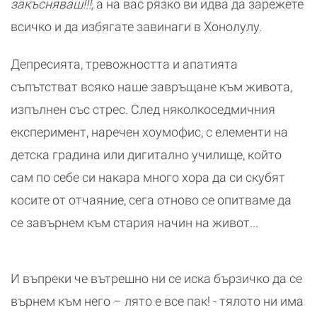
закъсняваш!!!,
а на вас рязко ви идва да зарежете
всичко и да избягате завинаги в Хонолулу.
Депресията, тревожността и апатията
съпътстват всяко наше завръщане към живота,
изпълнен със стрес. След няколкoседмичния
експеримент, наречен хоумофис, с елементи на
детска градина или дигитално училище, който
сам по себе си накара много хора да си скубят
косите от отчаяние, сега отново се опитваме да
се завърнем към стария начин на живот...
И въпреки че вътрешно ни се иска бързичко да се
върнем към него – лято е все пак! - тялото ни има