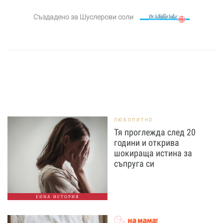
Създадено за
Шуслерови соли
ЛЮБОПИТНО
Тя проглежда след 20
години и открива
шокираща истина за
съпруга си
EDNA ИСТОРИЯ