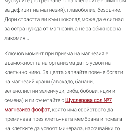
мускулите (потрепването на клепачите е симптом
за дефицит на магнезий), главоболие, безсъние.
Дори страстта ви към шоколад може да е сигнал
за остра нужда от магнезий, а не за обикновена
лакомия...
Ключов момент при приема на магнезия е
възможността на организма да го усвои на
клетъчно ниво. За целта хапвайте повече богати
на магнезий храни (авокадо, банани,
зеленолистни зеленчуци, риба, бобови, ядки и
семена) и ги съчетайте с
Шуслерова сол №7
магнезиев фосфат
, която има свойството да
преминава през клетъчната мембрана и помага
на клетките да усвоят минерала, насочвайки го