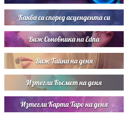
Звездна ваканция в Майорка: Дженифър Анистън,
Кортни Кокс и Джим Къртис заедно на яхта
Каква си според асцендента си
Виж Съновника на Edna
Виж Тайна на деня
Изтегли Късмет на деня
Изтегли Карта Таро на деня