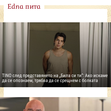
Edna пита
TINO след представянето на „Била си ти“: Ако искаме
да се опознаем, трябва да се срещнем с болката