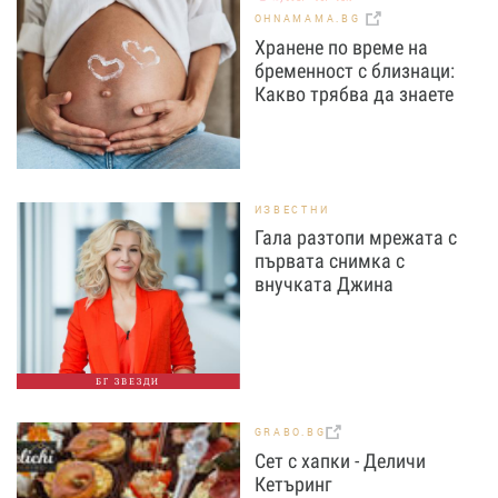
OHNAMAMA.BG
Хранене по време на
бременност с близнаци:
Какво трябва да знаете
ИЗВЕСТНИ
Гала разтопи мрежата с
първата снимка с
внучката Джина
БГ ЗВЕЗДИ
GRABO.BG
Сет с хапки - Деличи
Кетъринг