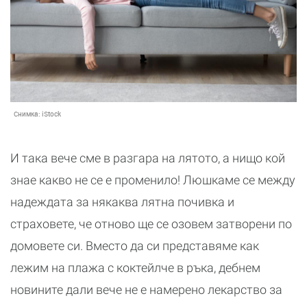
Снимка:
iStock
И така вече сме в разгара на лятото, а нищо кой
знае какво не се е променило! Люшкаме се между
надеждата за някаква лятна почивка и
страховете, че отново ще се озовем затворени по
домовете си. Вместо да си представяме как
лежим на плажа с коктейлче в ръка, дебнем
новините дали вече не е намерено лекарство за