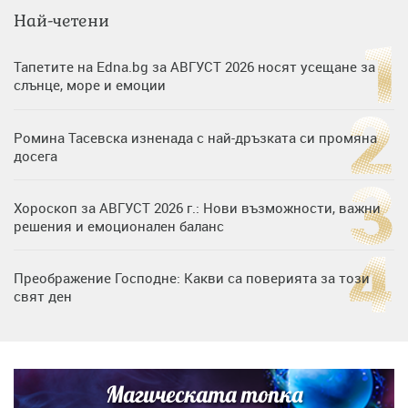
Най-четени
Тапетите на Edna.bg за АВГУСТ 2026 носят усещане за
слънце, море и емоции
Ромина Тасевска изненада с най-дръзката си промяна
досега
Хороскоп за АВГУСТ 2026 г.: Нови възможности, важни
решения и емоционален баланс
Преображение Господне: Какви са поверията за този
свят ден
Дъщерята на Гала - Мари отплава с любимия и двете
си деца на семейна морска приказка
Магическата топка