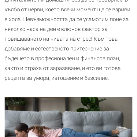
кълбо от нерви, което всеки момент ще се взриви
в хола. Невъзможността да се усамотим поне за
няколко часа на ден е ключов фактор за
повишаването на нивата на стрес! Към това
добавяме и естественото притеснение за
бъдещето в професионален и финансов план,
както и страха от заразяване, и ето ви готова
рецепта за умора, изтощение и безсилие.