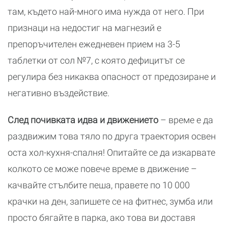
там, където най-много има нужда от него. При
признаци на недостиг на магнезий е
препоръчителен ежедневен прием на 3-5
таблетки от сол №7, с която дефицитът се
регулира без никаква опасност от предозиране и
негативно въздействие.
След почивката идва и движението
– време е да
раздвижим това тяло по друга траектория освен
оста хол-кухня-спалня! Опитайте се да изкарвате
колкото се може повече време в движение –
качвайте стълбите пеша, правете по 10 000
крачки на ден, запишете се на фитнес, зумба или
просто бягайте в парка, ако това ви доставя