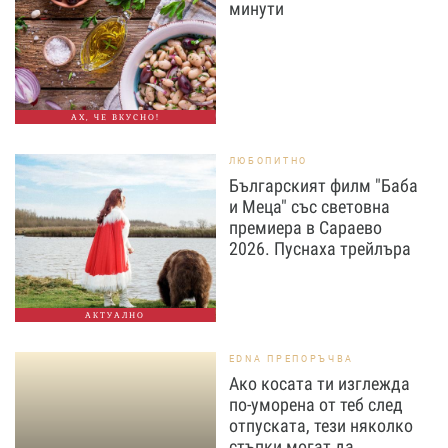
минути
АХ, ЧЕ ВКУСНО!
ЛЮБОПИТНО
Българският филм "Баба
и Меца" със световна
премиера в Сараево
2026. Пуснаха трейлъра
АКТУАЛНО
EDNA ПРЕПОРЪЧВА
Ако косата ти изглежда
по-уморена от теб след
отпуската, тези няколко
стъпки могат да