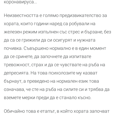
коронавируса...
Неизвестността е голямо предизвикателство за
хората, които години наред са робували на
железен режим изпълнен със стрес и бързане, без
да са се грижили да си осигурят и нужната
почивка. Съвършено нормално е в един момент
да се сринете, да започнете да изпитвате
тревожност, страх и да се чувствате на ръба на
депресията. На това психолозите му казват
бърнаут, а преведено на нормален език това
означава, че сте на ръба на силите си и трябва да
вземете мерки преди да е станало късно.
Обичайно това е етапът, в който хората започват