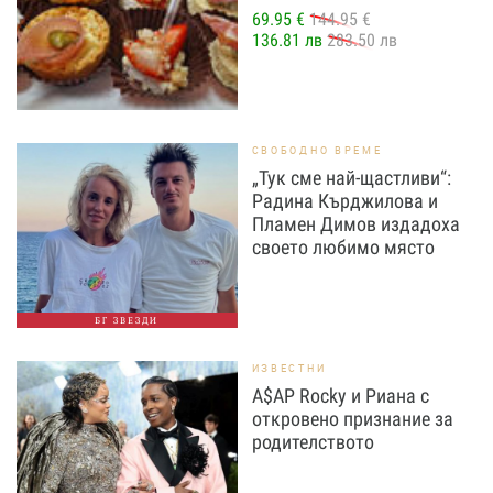
69.95 €
144.95 €
136.81 лв
283.50 лв
СВОБОДНО ВРЕМЕ
„Тук сме най-щастливи“:
Радина Кърджилова и
Пламен Димов издадоха
своето любимо място
БГ ЗВЕЗДИ
ИЗВЕСТНИ
A$AP Rocky и Риана с
откровено признание за
родителството