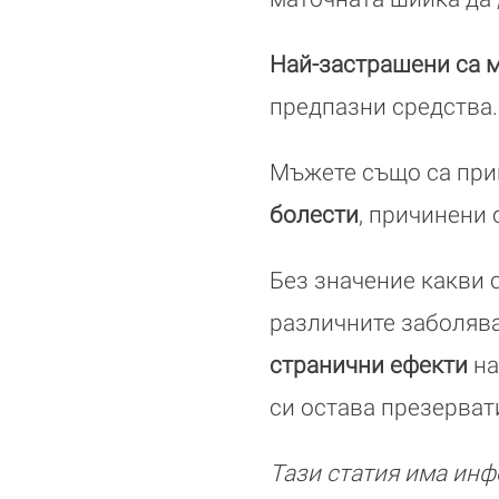
Най-застрашени са м
предпазни средства.
Мъжете също са прин
болести
, причинени 
Без значение какви 
различните заболява
странични ефекти
на
си остава презерват
Тази статия има инф