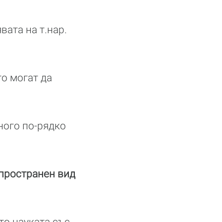
вата на т.нар.
то могат да
ного по-рядко
пространен вид
то науката със