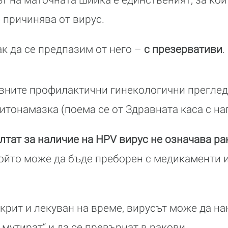
е причинява от вирус.
ак да се предпазим от него –
с презервативи
.
овните профилактични гинекологични преглед
цитонамазка (поема се от Здравната каса с на
тат за наличие на HPV вирус не означава ра
който може да бъде преборен с медикаменти 
ткрит и лекуван на време, вирусът може да на
мутират“ и да се превърнат в ракови.