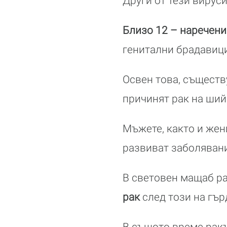
Други от тези вирус
Близо 12 – наречени
генитални брадавици
Освен това, съществ
причинят рак на ший
Мъжете, както и жен
развиват заболявани
В световен мащаб ра
рак
след този на гър
В същото време ракъ