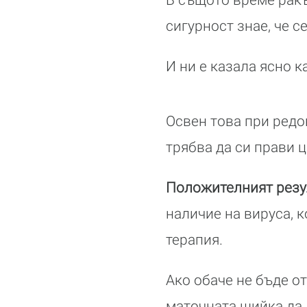
сигурност знае, че с
И ни е казала ясно к
Освен това при ред
трябва да си прави 
Положителният резул
наличие на вируса, 
терапия.
Ако обаче не бъде о
маточната шийка да „