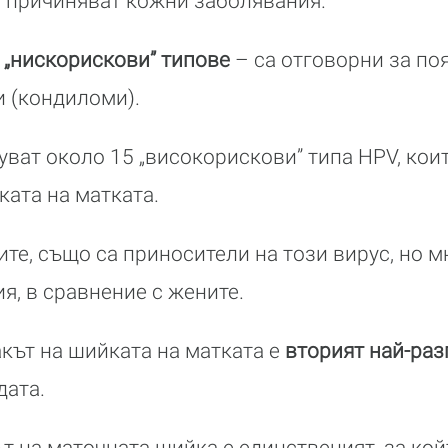
и причиняват кожни заболявания.
 „нискорискови” типове
– са отговорни за поя
 (кондиломи).
уват около 15 „високорискови” типа HPV, кои
ката на матката.
ите, също са приносители на този вирус, но м
я, в сравнение с жените.
кът на шийката на матката е
вторият най-раз
дата.
т на маточната шийка е единственият, за кой