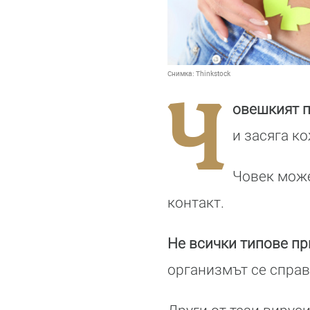
Снимка:
Thinkstock
Ч
овешкият 
и засяга к
Човек може
контакт.
Не всички типове п
организмът се справ