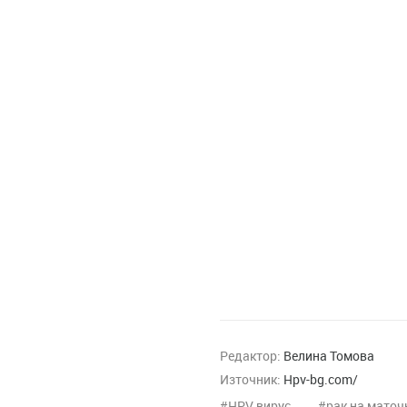
Редактор:
Велина Томова
Източник:
H
pv-bg.com/
HPV вирус
рак на маточ