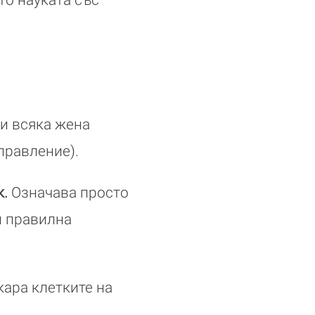
и всяка жена
правление).
к.
Означава просто
и правилна
кара клетките на