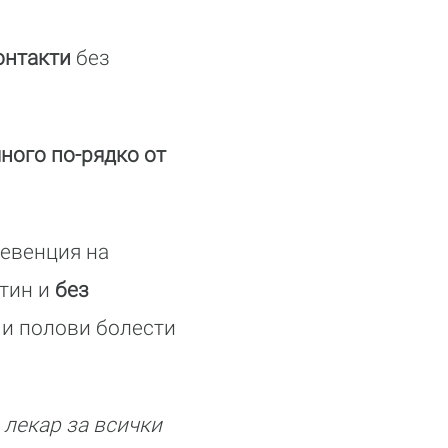
онтакти
без
много по-рядко от
ревенция на
втин и
без
 и полови болести
 лекар за всички