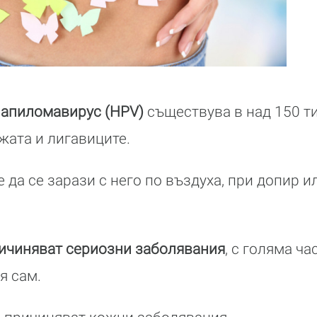
папиломавирус (HPV)
съществува в над 150 ти
ожата и лигавиците.
 да се зарази с него по въздуха, при допир и
ричиняват сериозни заболявания
, с голяма ча
я сам.