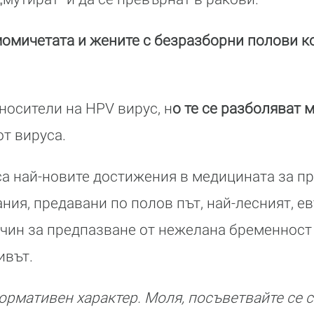
омичетата и жените с безразборни полови к
осители на HPV вирус, н
о те се разболяват 
от вируса.
са най-новите достижения в медицината за п
ния, предавани по полов път, най-лесният, е
чин за предпазване от нежелана бременност
ивът.
ормативен характер. Моля, посъветвайте се с